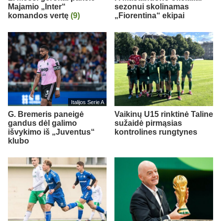
Majamio „Inter“
sezonui skolinamas
komandos vertę
(9)
„Fiorentina“ ekipai
Italijos Serie A
G. Bremeris paneigė
Vaikinų U15 rinktinė Taline
gandus dėl galimo
sužaidė pirmąsias
išvykimo iš „Juventus“
kontrolines rungtynes
klubo