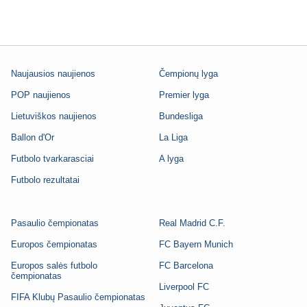
Naujausios naujienos
Čempionų lyga
POP naujienos
Premier lyga
Lietuviškos naujienos
Bundesliga
Ballon d'Or
La Liga
Futbolo tvarkarasciai
A lyga
Futbolo rezultatai
Pasaulio čempionatas
Real Madrid C.F.
Europos čempionatas
FC Bayern Munich
Europos salės futbolo
FC Barcelona
čempionatas
Liverpool FC
FIFA Klubų Pasaulio čempionatas