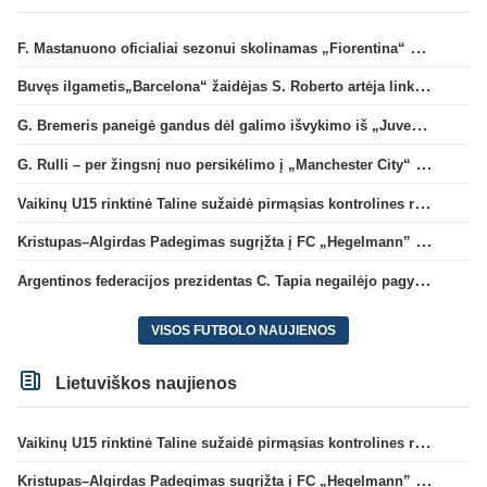
F. Mastanuono oficialiai sezonui skolinamas „Fiorentina“ ekipai
Buvęs ilgametis„Barcelona“ žaidėjas S. Roberto artėja link persikėlimo į MLS
G. Bremeris paneigė gandus dėl galimo išvykimo iš „Juventus“ klubo
G. Rulli – per žingsnį nuo persikėlimo į „Manchester City“ klubą
Vaikinų U15 rinktinė Taline sužaidė pirmąsias kontrolines rungtynes
Kristupas–Algirdas Padegimas sugrįžta į FC „Hegelmann” B sudėtį
Argentinos federacijos prezidentas C. Tapia negailėjo pagyrų G. Infantino
VISOS FUTBOLO NAUJIENOS
Lietuviškos naujienos
Vaikinų U15 rinktinė Taline sužaidė pirmąsias kontrolines rungtynes
Kristupas–Algirdas Padegimas sugrįžta į FC „Hegelmann” B sudėtį