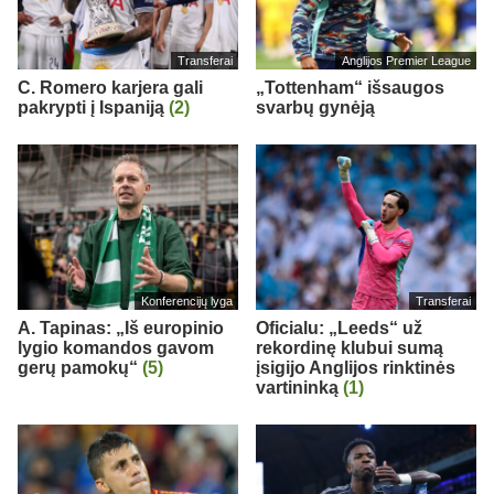
Transferai
Anglijos Premier League
C. Romero karjera gali
„Tottenham“ išsaugos
pakrypti į Ispaniją
(2)
svarbų gynėją
Konferencijų lyga
Transferai
A. Tapinas: „Iš europinio
Oficialu: „Leeds“ už
lygio komandos gavom
rekordinę klubui sumą
gerų pamokų“
(5)
įsigijo Anglijos rinktinės
vartininką
(1)