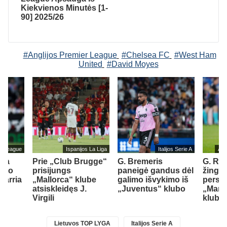
Kiekvienos Minutės [1-
90] 2025/26
#Anglijos Premier League
#Chelsea FC
#West Ham
United
#David Moyes
er League
Ispanijos La Liga
Italijos Serie A
Ang
ipa
Prie „Club Brugge“
G. Bremeris
G. Rull
ašto
prisijungs
paneigė gandus dėl
žings
varria
„Mallorca“ klube
galimo išvykimo iš
persik
atsiskleidęs J.
„Juventus“ klubo
„Manc
Virgili
klubą
Lietuvos TOP LYGA
Italijos Serie A