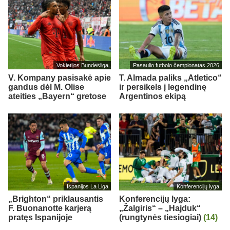
Vokietijos Bundesliga
Pasaulio futbolo čempionatas 2026
V. Kompany pasisakė apie
T. Almada paliks „Atletico“
gandus dėl M. Olise
ir persikels į legendinę
ateities „Bayern“ gretose
Argentinos ekipą
Ispanijos La Liga
Konferencijų lyga
„Brighton“ priklausantis
Konferencijų lyga:
F. Buonanotte karjerą
„Žalgiris“ – „Hajduk“
pratęs Ispanijoje
(rungtynės tiesiogiai)
(14)