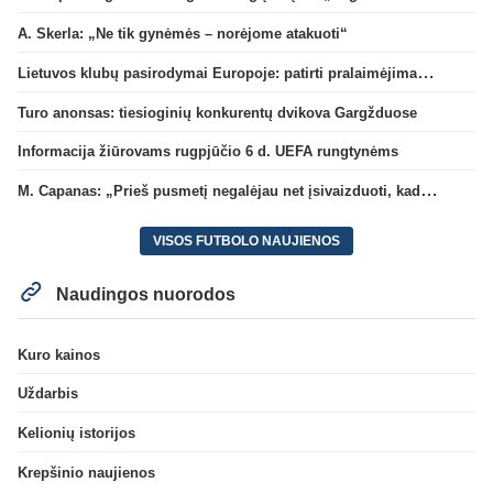
A. Skerla: „Ne tik gynėmės – norėjome atakuoti“
Lietuvos klubų pasirodymai Europoje: patirti pralaimėjimai Kroatijos atstovams
Turo anonsas: tiesioginių konkurentų dvikova Gargžduose
Informacija žiūrovams rugpjūčio 6 d. UEFA rungtynėms
M. Capanas: „Prieš pusmetį negalėjau net įsivaizduoti, kad žaisime prieš „Hajduk“
VISOS FUTBOLO NAUJIENOS
Naudingos nuorodos
Kuro kainos
Uždarbis
Kelionių istorijos
Krepšinio naujienos