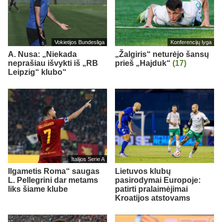
Vokietijos Bundesliga
Konferencijų lyga
A. Nusa: „Niekada
„Žalgiris“ neturėjo šansų
neprašiau išvykti iš „RB
prieš „Hajduk“
(17)
Leipzig“ klubo“
Italijos Serie A
Ilgametis Roma“ saugas
Lietuvos klubų
L. Pellegrini dar metams
pasirodymai Europoje:
liks šiame klube
patirti pralaimėjimai
Kroatijos atstovams