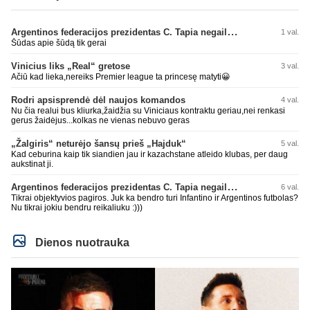
Argentinos federacijos prezidentas C. Tapia negailėjo pagyrų G. Infantino
1 val.
Šūdas apie šūdą tik gerai
Vinicius liks „Real“ gretose
3 val.
Ačiū kad lieka,nereiks Premier league ta princesę matyti😀
Rodri apsisprendė dėl naujos komandos
4 val.
Nu čia realui bus kliurka,žaidžia su Viniciaus kontraktu geriau,nei renkasi
gerus žaidėjus...kolkas ne vienas nebuvo geras
„Žalgiris“ neturėjo šansų prieš „Hajduk“
5 val.
Kad ceburina kaip tik siandien jau ir kazachstane atleido klubas, per daug
aukstinat ji.
Argentinos federacijos prezidentas C. Tapia negailėjo pagyrų G. Infantino
6 val.
Tikrai objektyvios pagiros. Juk ka bendro turi Infantino ir Argentinos futbolas?
Nu tikrai jokiu bendru reikaliuku :)))
Dienos nuotrauka