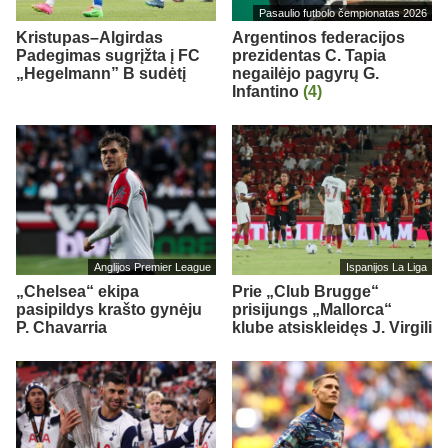
Pasaulio futbolo čempionatas 2026
Kristupas–Algirdas
Argentinos federacijos
Padegimas sugrįžta į FC
prezidentas C. Tapia
„Hegelmann” B sudėtį
negailėjo pagyrų G.
Infantino
(4)
Anglijos Premier League
Ispanijos La Liga
„Chelsea“ ekipa
Prie „Club Brugge“
pasipildys krašto gynėju
prisijungs „Mallorca“
P. Chavarria
klube atsiskleidęs J. Virgili