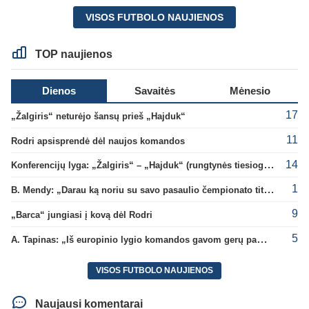
VISOS FUTBOLO NAUJIENOS
TOP naujienos
Dienos
Savaitės
Mėnesio
17
„Žalgiris“ neturėjo šansų prieš „Hajduk“
11
Rodri apsisprendė dėl naujos komandos
14
Konferencijų lyga: „Žalgiris“ – „Hajduk“ (rungtynės tiesiogiai)
1
B. Mendy: „Darau ką noriu su savo pasaulio čempionato titulu“
9
„Barca“ jungiasi į kovą dėl Rodri
5
A. Tapinas: „Iš europinio lygio komandos gavom gerų pamokų“
VISOS FUTBOLO NAUJIENOS
Naujausi komentarai