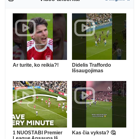
Ar turite, ko reikia?!
Didelis Traffordo
Išsaugojimas
1 NUOSTABI Premier
Kas čia vyksta? 🤔
League Apsauga Iš