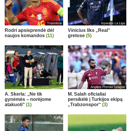
Transferai
Ispanijos La Liga
Rodri apsisprendė dėl
Vinicius liks „Real“
naujos komandos
(11)
gretose
(5)
Anglijos Premier League
A. Skerla: „Ne tik
M. Salah oficialiai
gynėmės – norėjome
persikėlė į Turkijos ekipą
atakuoti“
(1)
„Trabzonspor“
(3)