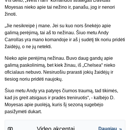
Vis dėlto, „West Ham“ komandos strategas Davidas
Moyesas nieko apie tai nežino ir, panašu, jog ir nenori
žinoti.
„Jie nesikreipė į mane. Jei su kuo nors šnekėjo apie
galimą perėjimą, tai aš to nežinau. Šiuo metu Andy
Carrollas yra mano komandoje ir aš į sudėtį tik noriu pridėti
žaidėjų, o ne jų netekti.
Nieko apie perėjimą nežinau. Buvo daug gandų apie
galimą paskolinimą, bet kiek žinau, iš „Chelsea“ nieko
oficialaus nebuvo. Nesiruošiu prarasti jokių žaidėjų ir
tiesiog noriu pridėti naujokų.
Šiuo metu Andy yra patyręs čiurnos traumą, tad tikimės,
kad jis greit atsigaus ir pradės treniruotis“, - kalbėjo D.
Moyesas apie puolėją, kuris šį sezoną sugebėjo
pasižymėti dukart.
Video akcentai
Daugiau