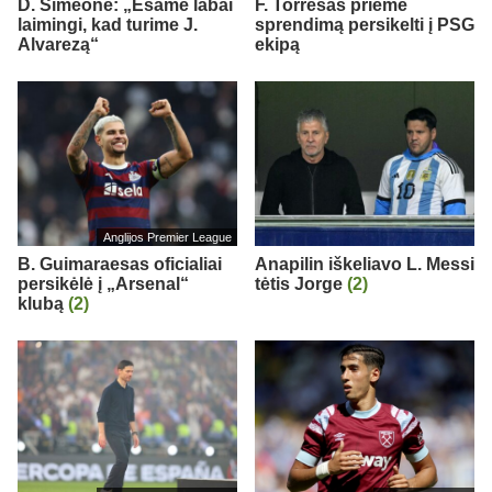
D. Simeone: „Esame labai
F. Torresas priėmė
laimingi, kad turime J.
sprendimą persikelti į PSG
Alvarezą“
ekipą
Anglijos Premier League
B. Guimaraesas oficialiai
Anapilin iškeliavo L. Messi
persikėlė į „Arsenal“
tėtis Jorge
(2)
klubą
(2)