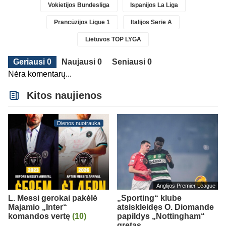
Vokietijos Bundesliga
Ispanijos La Liga
Prancūzijos Ligue 1
Italijos Serie A
Lietuvos TOP LYGA
Geriausi 0
Naujausi 0
Seniausi 0
Nėra komentarų...
Kitos naujienos
Dienos nuotrauka
Anglijos Premier League
L. Messi gerokai pakėlė
„Sporting“ klube
Majamio „Inter“
atsiskleidęs O. Diomande
komandos vertę
(10)
papildys „Nottingham“
gretas