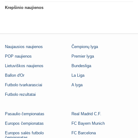
Krepšinio naujienos
Naujausios naujienos
Čempionų lyga
POP naujienos
Premier lyga
Lietuviškos naujienos
Bundesliga
Ballon d'Or
La Liga
Futbolo tvarkarasciai
A lyga
Futbolo rezultatai
Pasaulio čempionatas
Real Madrid C.F.
Europos čempionatas
FC Bayern Munich
Europos salės futbolo
FC Barcelona
čempionatas