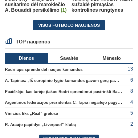
susitarimo dėl marokiečio
sužaidė pirmąsias
A. Bouaddi persikėlimo
(1)
kontrolines rungtynes
VISOS FUTBOLO NAUJIENOS
TOP naujienos
Dienos
Savaitės
Mėnesio
13
Rodri apsisprendė dėl naujos komandos
6
A. Tapinas: „Iš europinio lygio komandos gavom gerų pamokų“
8
Paaiškėjo, kas turėjo įtakos Rodri sprendimui pasirinkti Barselonos pusę
4
Argentinos federacijos prezidentas C. Tapia negailėjo pagyrų G. Infantino
5
Vinicius liks „Real“ gretose
2
R. Araujo papildys „Liverpool“ klubą