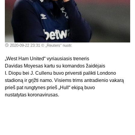
2020-09-22 23:31
© „Reuters“ nuotr.
„
West
Ham United
“ vyriausiasis treneris
Davidas
Moyesas
kartu su komandos žaidėjais
I.
Diopu
bei J.
Cullenu
buvo priversti palikti Londono
stadioną ir grįžti namo
. Visiems trims antradienio vakarą
prieš pat rungtynes prieš „
Hull
“ ekipą buvo
nustatytas koronavirusas.