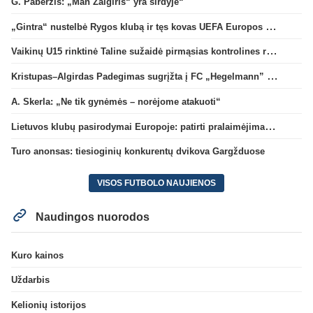
G. Paberžis: „Man Žalgiris“ yra širdyje“
„Gintra“ nustelbė Rygos klubą ir tęs kovas UEFA Europos taurės atrankoje
Vaikinų U15 rinktinė Taline sužaidė pirmąsias kontrolines rungtynes
Kristupas–Algirdas Padegimas sugrįžta į FC „Hegelmann” B sudėtį
A. Skerla: „Ne tik gynėmės – norėjome atakuoti“
Lietuvos klubų pasirodymai Europoje: patirti pralaimėjimai Kroatijos atstovams
Turo anonsas: tiesioginių konkurentų dvikova Gargžduose
VISOS FUTBOLO NAUJIENOS
Naudingos nuorodos
Kuro kainos
Uždarbis
Kelionių istorijos