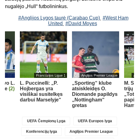
nugalėjo „
Hull
“ futbolininkus
.
#Anglijos Lygos taurė (Carabao Cup)
#West Ham
United
#David Moyes
Prancūzijos Ligue 1
Anglijos Premier League
Ang
iavo L.
L. Puccinelli: „P.
„Sporting“ klube
M. So
orge
(2)
Hojbergas yra
atsiskleidęs O.
trijų 
visiškai susitelkęs
Diomande papildys
„Totte
darbui Marselyje“
„Nottingham“
papil
gretas
Ham“ 
UEFA Čempionų Lyga
UEFA Europos lyga
Konferencijų lyga
Anglijos Premier League