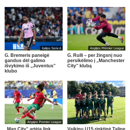
Italijos Serie A
Anglijos Premier League
G. Bremeris paneigė
G. Rulli – per žingsnį nuo
gandus dėl galimo
persikėlimo į „Manchester
išvykimo iš „Juventus“
City“ klubą
klubo
Anglijos Premier League
„Man City“ artėja link
Vaikinų U15 rinktinė Taline