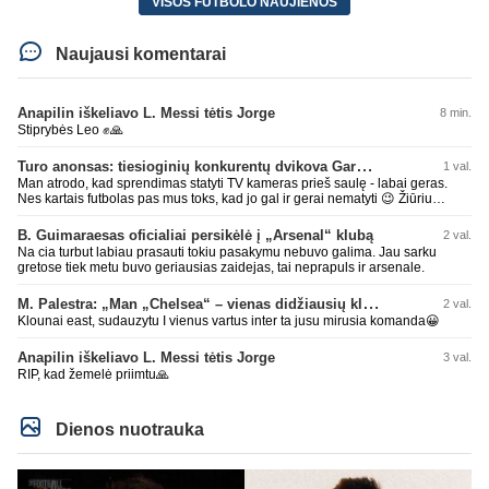
VISOS FUTBOLO NAUJIENOS
Naujausi komentarai
Anapilin iškeliavo L. Messi tėtis Jorge
8 min.
Stiprybės Leo ✊🙏
Turo anonsas: tiesioginių konkurentų dvikova Gargžduose
1 val.
Man atrodo, kad sprendimas statyti TV kameras prieš saulę - labai geras.
Nes kartais futbolas pas mus toks, kad jo gal ir gerai nematyti 😉 Žiūriu
transliaciją iš DG stadiono, tai negaliu atsidžiaugt tribūnos vaizdu - tuščia,
kaip alaus butelys, kurį ką tik išmaukiau. Linkėjimai Tadui (slapyvardžiu „apie
B. Guimaraesas oficialiai persikėlė į „Arsenal“ klubą
2 val.
nieką“), kuris kiek girdėjau, įpūtė akis varvinančių transliacijų dvasią 😀
Na cia turbut labiau prasauti tokiu pasakymu nebuvo galima. Jau sarku
gretose tiek metu buvo geriausias zaidejas, tai neprapuls ir arsenale.
M. Palestra: „Man „Chelsea“ – vienas didžiausių klubų futbole“
2 val.
Klounai east, sudauzytu I vienus vartus inter ta jusu mirusia komanda😀
Anapilin iškeliavo L. Messi tėtis Jorge
3 val.
RIP, kad žemelė priimtu🙏
Dienos nuotrauka