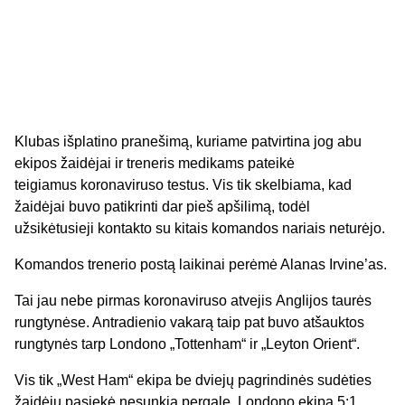
Klubas išplatino pranešimą, kuriame patvirtina jog abu
ekipos žaidėjai ir treneris medikams pateikė
teigiamus
koronaviruso
testus. Vis tik skelbiama, kad
žaidėjai buvo patikrinti da
r pieš apšilimą, todėl
užsikėtusieji kontakto su kitais komandos nariais neturėjo.
Komandos trenerio postą laikinai perėmė Alanas Irvine’as.
Tai jau nebe pirmas
koronaviruso
atvejis
Anglijos
taurės
rungtynėse. Antradienio vakarą taip pat buvo atšauktos
rungtynės tarp Londono „Tottenham“ ir „
Leyton
Orient
“
.
Vis tik „
West
Ham
“ ekipa be
dviejų
pagrindinės sudėties
žaidėjų pasiekė nesunkią pergalę. Londono ekipa 5:1