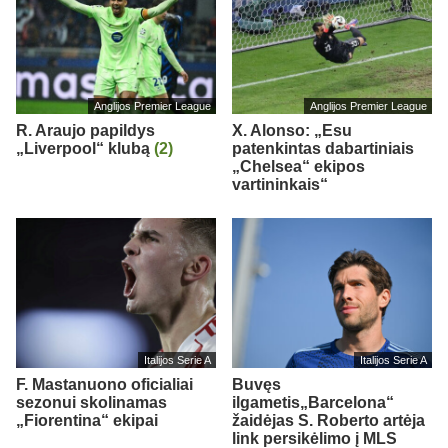
Anglijos Premier League
Anglijos Premier League
R. Araujo papildys
X. Alonso: „Esu
„Liverpool“ klubą
(2)
patenkintas dabartiniais
„Chelsea“ ekipos
vartininkais“
Italijos Serie A
Italijos Serie A
F. Mastanuono oficialiai
Buvęs
sezonui skolinamas
ilgametis„Barcelona“
„Fiorentina“ ekipai
žaidėjas S. Roberto artėja
link persikėlimo į MLS