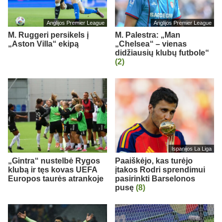
Anglijos Premier League
Anglijos Premier League
M. Ruggeri persikels į
M. Palestra: „Man
„Aston Villa“ ekipą
„Chelsea“ – vienas
didžiausių klubų futbole“
(2)
Ispanijos La Liga
„Gintra“ nustelbė Rygos
Paaiškėjo, kas turėjo
klubą ir tęs kovas UEFA
įtakos Rodri sprendimui
Europos taurės atrankoje
pasirinkti Barselonos
pusę
(8)