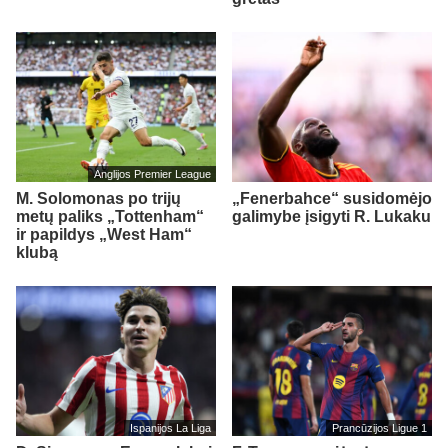
Anglijos Premier League
M. Solomonas po trijų
„Fenerbahce“ susidomėjo
metų paliks „Tottenham“
galimybe įsigyti R. Lukaku
ir papildys „West Ham“
klubą
Ispanijos La Liga
Prancūzijos Ligue 1