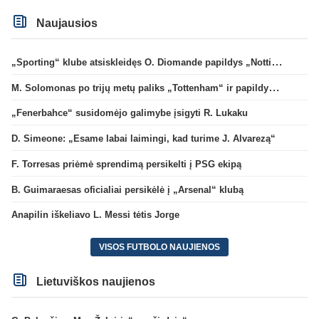
Naujausios
„Sporting“ klube atsiskleidęs O. Diomande papildys „Nottingham“ gretas
M. Solomonas po trijų metų paliks „Tottenham“ ir papildys „West Ham“ klubą
„Fenerbahce“ susidomėjo galimybe įsigyti R. Lukaku
D. Simeone: „Esame labai laimingi, kad turime J. Alvarezą“
F. Torresas priėmė sprendimą persikelti į PSG ekipą
B. Guimaraesas oficialiai persikėlė į „Arsenal“ klubą
Anapilin iškeliavo L. Messi tėtis Jorge
VISOS FUTBOLO NAUJIENOS
Lietuviškos naujienos