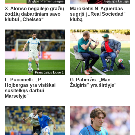
Anglijos Premier League
Ispanijos La Liga
X. Alonso negailėjo gražių
Marokietis N. Aguerdas
žodžių dabartiniam savo
sugrįš į „Real Sociedad“
klubui „Chelsea“
klubą
Prancūzijos Ligue 1
L. Puccinelli: „P.
G. Paberžis: „Man
Hojbergas yra visiškai
Žalgiris“ yra širdyje“
susitelkęs darbui
Marselyje“