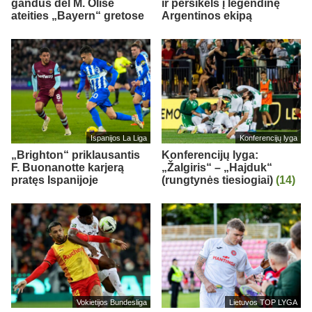
gandus dėl M. Olise
ir persikels į legendinę
ateities „Bayern“ gretose
Argentinos ekipą
Ispanijos La Liga
Konferencijų lyga
„Brighton“ priklausantis
Konferencijų lyga:
F. Buonanotte karjerą
„Žalgiris“ – „Hajduk“
pratęs Ispanijoje
(rungtynės tiesiogiai)
(14)
Vokietijos Bundesliga
Lietuvos TOP LYGA