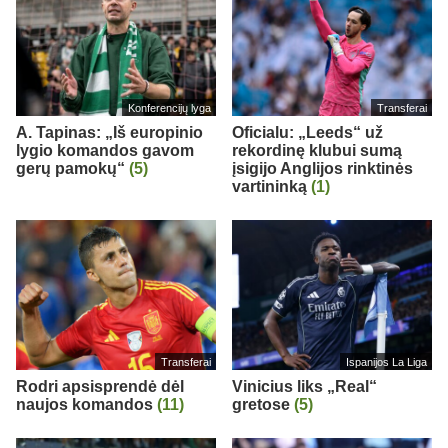
Konferencijų lyga
Transferai
A. Tapinas: „Iš europinio
Oficialu: „Leeds“ už
lygio komandos gavom
rekordinę klubui sumą
gerų pamokų“
(5)
įsigijo Anglijos rinktinės
vartininką
(1)
Transferai
Ispanijos La Liga
Rodri apsisprendė dėl
Vinicius liks „Real“
naujos komandos
(11)
gretose
(5)