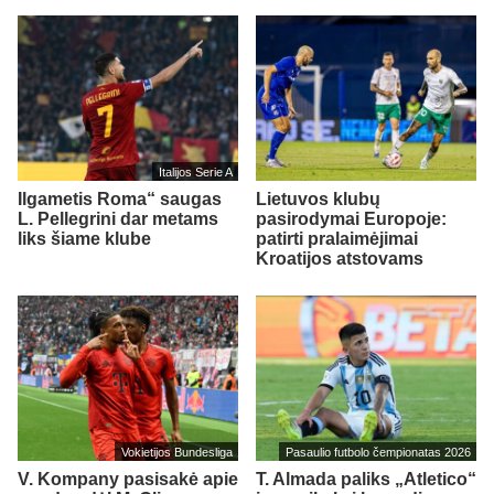
Italijos Serie A
Ilgametis Roma“ saugas
Lietuvos klubų
L. Pellegrini dar metams
pasirodymai Europoje:
liks šiame klube
patirti pralaimėjimai
Kroatijos atstovams
Vokietijos Bundesliga
Pasaulio futbolo čempionatas 2026
V. Kompany pasisakė apie
T. Almada paliks „Atletico“