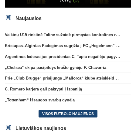
Naujausios
Vaikinų U15 rinktinė Taline sužaidė pirmąsias kontrolines rungtynes
Kristupas–Algirdas Padegimas sugrįžta į FC „Hegelmann” B sudėtį
Argentinos federacijos prezidentas C. Tapia negailėjo pagyrų G. Infantino
„Chelsea“ ekipa pasipildys krašto gynėju P. Chavarria
Prie „Club Brugge“ prisijungs „Mallorca“ klube atsiskleidęs J. Virgili
C. Romero karjera gali pakrypti į Ispaniją
„Tottenham“ išsaugos svarbų gynėją
VISOS FUTBOLO NAUJIENOS
Lietuviškos naujienos