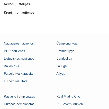
Kelionių istorijos
Krepšinio naujienos
Naujausios naujienos
Čempionų lyga
POP naujienos
Premier lyga
Lietuviškos naujienos
Bundesliga
Ballon d'Or
La Liga
Futbolo tvarkarasciai
A lyga
Futbolo rezultatai
Pasaulio čempionatas
Real Madrid C.F.
Europos čempionatas
FC Bayern Munich