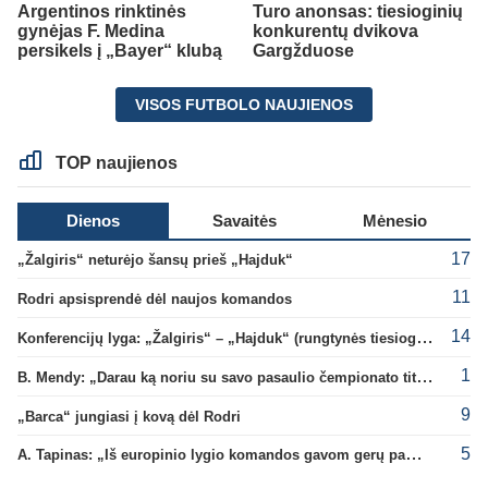
Argentinos rinktinės
Turo anonsas: tiesioginių
gynėjas F. Medina
konkurentų dvikova
persikels į „Bayer“ klubą
Gargžduose
VISOS FUTBOLO NAUJIENOS
TOP naujienos
Dienos
Savaitės
Mėnesio
17
„Žalgiris“ neturėjo šansų prieš „Hajduk“
11
Rodri apsisprendė dėl naujos komandos
14
Konferencijų lyga: „Žalgiris“ – „Hajduk“ (rungtynės tiesiogiai)
1
B. Mendy: „Darau ką noriu su savo pasaulio čempionato titulu“
9
„Barca“ jungiasi į kovą dėl Rodri
5
A. Tapinas: „Iš europinio lygio komandos gavom gerų pamokų“