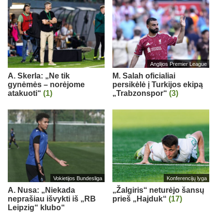
Anglijos Premier League
A. Skerla: „Ne tik
M. Salah oficialiai
gynėmės – norėjome
persikėlė į Turkijos ekipą
atakuoti“
(1)
„Trabzonspor“
(3)
Vokietijos Bundesliga
Konferencijų lyga
A. Nusa: „Niekada
„Žalgiris“ neturėjo šansų
neprašiau išvykti iš „RB
prieš „Hajduk“
(17)
Leipzig“ klubo“