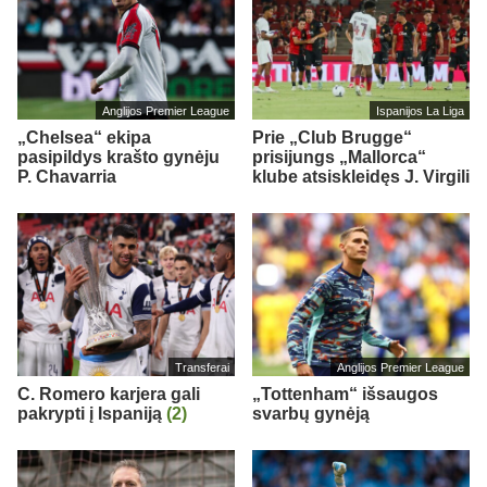
Anglijos Premier League
Ispanijos La Liga
„Chelsea“ ekipa
Prie „Club Brugge“
pasipildys krašto gynėju
prisijungs „Mallorca“
P. Chavarria
klube atsiskleidęs J. Virgili
Transferai
Anglijos Premier League
C. Romero karjera gali
„Tottenham“ išsaugos
pakrypti į Ispaniją
(2)
svarbų gynėją