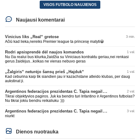
VISOS FUTBOLO NAUJIENOS
Naujausi komentarai
Vinicius liks „Real“ gretose
3 min.
Ačiū kad lieka,nereiks Premier league ta princesę matyti😀
Rodri apsisprendė dėl naujos komandos
1 val.
Nu čia realui bus kliurka,žaidžia su Viniciaus kontraktu geriau,nei renkasi
gerus žaidėjus...kolkas ne vienas nebuvo geras
„Žalgiris“ neturėjo šansų prieš „Hajduk“
1 val.
Kad ceburina kaip tik siandien jau ir kazachstane atleido klubas, per daug
aukstinat ji.
Argentinos federacijos prezidentas C. Tapia negailėjo pagyrų G. Infantino
2 val.
Tikrai objektyvios pagiros. Juk ka bendro turi Infantino ir Argentinos futbolas?
Nu tikrai jokiu bendru reikaliuku :)))
Argentinos federacijos prezidentas C. Tapia negailėjo pagyrų G. Infantino
3 val.
niurkt
Dienos nuotrauka