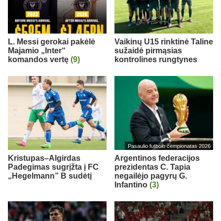
L. Messi gerokai pakėlė
Vaikinų U15 rinktinė Taline
Majamio „Inter“
sužaidė pirmąsias
komandos vertę
(9)
kontrolines rungtynes
Pasaulio futbolo čempionatas 2026
Kristupas–Algirdas
Argentinos federacijos
Padegimas sugrįžta į FC
prezidentas C. Tapia
„Hegelmann” B sudėtį
negailėjo pagyrų G.
Infantino
(3)