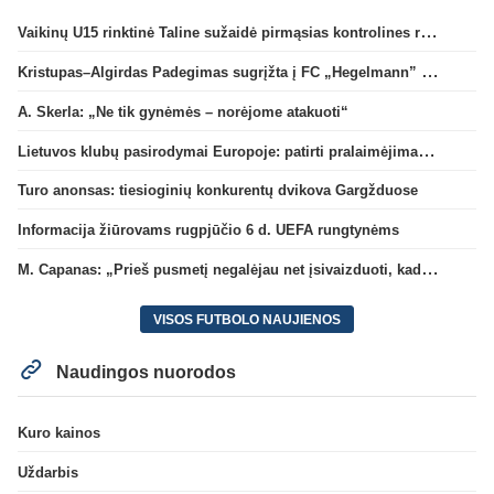
Vaikinų U15 rinktinė Taline sužaidė pirmąsias kontrolines rungtynes
Kristupas–Algirdas Padegimas sugrįžta į FC „Hegelmann” B sudėtį
A. Skerla: „Ne tik gynėmės – norėjome atakuoti“
Lietuvos klubų pasirodymai Europoje: patirti pralaimėjimai Kroatijos atstovams
Turo anonsas: tiesioginių konkurentų dvikova Gargžduose
Informacija žiūrovams rugpjūčio 6 d. UEFA rungtynėms
M. Capanas: „Prieš pusmetį negalėjau net įsivaizduoti, kad žaisime prieš „Hajduk“
VISOS FUTBOLO NAUJIENOS
Naudingos nuorodos
Kuro kainos
Uždarbis