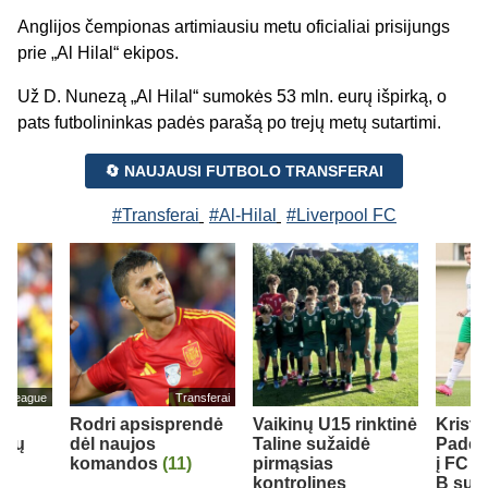
Anglijos čempionas artimiausiu metu oficialiai prisijungs
prie „Al Hilal“ ekipos.
Už D. Nunezą „Al Hilal“ sumokės 53 mln. eurų išpirką, o
pats futbolininkas padės parašą po trejų metų sutartimi.
🔄 NAUJAUSI FUTBOLO TRANSFERAI
#Transferai
#Al-Hilal
#Liverpool FC
er League
Transferai
Rodri apsisprendė
Vaikinų U15 rinktinė
Krist
rbų
dėl naujos
Taline sužaidė
Padeg
komandos
(11)
pirmąsias
į FC 
kontrolines
B sudė