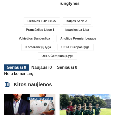
rungtynes
Lietuvos TOP LYGA
Italijos Serie A
Prancūzijos Ligue 1
Ispanijos La Liga
Vokietijos Bundesliga
Anglijos Premier League
Konferencijų lyga
UEFA Europos lyga
UEFA Čempionų Lyga
Geriausi 0
Naujausi 0
Seniausi 0
Nėra komentarų...
Kitos naujienos
Dienos nuotrauka