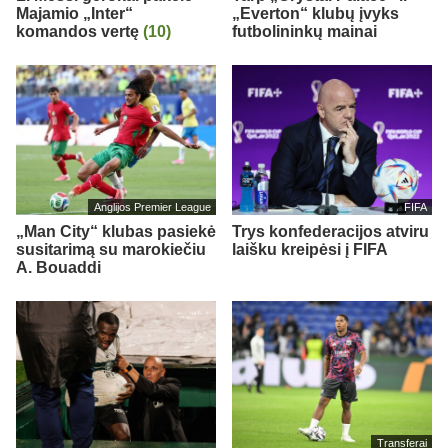
Majamio „Inter“
„Everton“ klubų įvyks
komandos vertę
(10)
futbolininkų mainai
Anglijos Premier League
FIFA
„Man City“ klubas pasiekė
Trys konfederacijos atviru
susitarimą su marokiečiu
laišku kreipėsi į FIFA
A. Bouaddi
Transferai