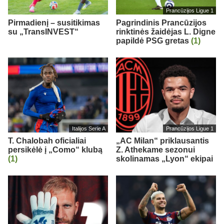
Prancūzijos Ligue 1
Pirmadienį – susitikimas
Pagrindinis Prancūzijos
su „TransINVEST“
rinktinės žaidėjas L. Digne
papildė PSG gretas
(1)
Italijos Serie A
Prancūzijos Ligue 1
T. Chalobah oficialiai
„AC Milan“ priklausantis
persikėlė į „Como“ klubą
Z. Athekame sezonui
(1)
skolinamas „Lyon“ ekipai