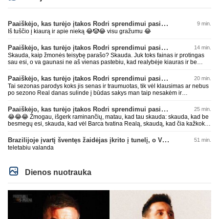
Paaiškėjo, kas turėjo įtakos Rodri sprendimui pasirinkti Barselonos pusę
9 min.
Iš tuščio į kiaurą ir apie nieką 😂🤡😂 visu gražumu 😂
Paaiškėjo, kas turėjo įtakos Rodri sprendimui pasirinkti Barselonos pusę
14 min.
Skauda, kaip žmonės teisybę parašo? Skauda. Juk toks fainas ir protingas
sau esi, o va gaunasi ne aš vienas pastebiu, kad realybėje kiauras ir be
smegenų. Sėkmęs, bičiuli, visais gyvenimo atvejais rinktis AI, geriau pataria
nei kas kitas 😂😂😂 Per mažai tos mėlynos ar žalios pievos apkakojai
Paaiškėjo, kas turėjo įtakos Rodri sprendimui pasirinkti Barselonos pusę
20 min.
kurioje kaip avinas lakstai... per mažai bičiuli... 💩💩💩
Tai sezonas parodys koks jis senas ir traumuotas, tik vėl klausimas ar nebus
po sezono Real danas sulinde į būdas sakys man taip nesakėm ir
nekalbėjom.Tipinis balto skuduriuko pasivartymas. Man tai juokinga kaip jie
degraduoja su tais išsivartymais. Gal todėl ir problema, kad tiek pats klubas,
Paaiškėjo, kas turėjo įtakos Rodri sprendimui pasirinkti Barselonos pusę
25 min.
tiek jo fanai begalviai ir užtat titulų badas jau 2 metai iš eilės, žiūrėsim ar ir
😂😂😂 Žmogau, išgerk raminančių, matau, kad tau skauda: skauda, kad be
trečiam nebus taip. O kiti klubai savo darbus daro, o ne tuščiai čia 💩
besmegų esi, skauda, kad vėl Barca tvatina Realą, skaudą, kad čia kažkoks
palikinėja ant kurių patys paskui paslysta.
įsišokęs BarcaFanas5577 be smegenų išvadino ir negali atsikirsti, nes AI
nepatare ką daryti, pyksti, nes pačio galva tuščia ir toliau mynkai įžeidinėjimų
Brazilijoje įvartį šventęs žaidėjas įkrito į tunelį, o VAR įvartį atšaukė
51 min.
kortą. Ech, žmogau, žmogau... geriau tu būtųm patylėjelęs. P.S. Taip žinau
teletabiu valanda
kaip veikia AI, todėl ir sugebu jį sudurninti, ne kartą jau tai pavyko. O tu kaip
ta minėta pone imei ir priėmiai, kaip už gryną. Aš pripažinau gandus? Aš
parašiau faktą. Ant kiek tu be smegenų, wow, žiauriai man gėda už tave.
Sėkmės, bičiuli, matau, kad toliau bus tik drgradavimas pačio, užtenka ir taip
Dienos nuotrauka
jau visi mato ant kiek tas avinas esi, apie kurį taip prirašei, toj mėlynoj/žalioj
koks blemba skyrtumas.... besmegenų esantis avinas ir bus tik avinas... daug
čia apie save balvone prirašei. Gėda man už tave. Toks iš retesnių bukumo
esi čia.