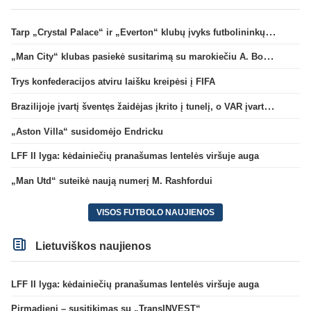
Tarp „Crystal Palace“ ir „Everton“ klubų įvyks futbolininkų mainai
„Man City“ klubas pasiekė susitarimą su marokiečiu A. Bouaddi
Trys konfederacijos atviru laišku kreipėsi į FIFA
Brazilijoje įvartį šventęs žaidėjas įkrito į tunelį, o VAR įvartį atšaukė
„Aston Villa“ susidomėjo Endricku
LFF II lyga: kėdainiečių pranašumas lentelės viršuje auga
„Man Utd“ suteikė naują numerį M. Rashfordui
VISOS FUTBOLO NAUJIENOS
Lietuviškos naujienos
LFF II lyga: kėdainiečių pranašumas lentelės viršuje auga
Pirmadienį – susitikimas su „TransINVEST“