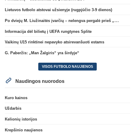
Lietuvos futbolo atstovai užsienyje (rugpjūčio 3-9 dienos)
Po dviejų M. Liužinaitės įvarčių – nelengva pergalė prieš „Bangą“
Informacija dėl bilietų į UEFA rungtynes Splite
Vaikinų U15 rinktinei nepavyko atsirevanšuoti estams
G. Paberžis: „Man Žalgiris“ yra širdyje“
VISOS FUTBOLO NAUJIENOS
Naudingos nuorodos
Kuro kainos
Uždarbis
Kelionių istorijos
Krepšinio naujienos