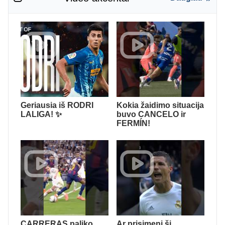
Geriausia iš RODRI
Kokia žaidimo situacija
LALIGA! ✨
buvo CANCELO ir
FERMÍN!
CARRERAS paliko
Ar prisimeni šį