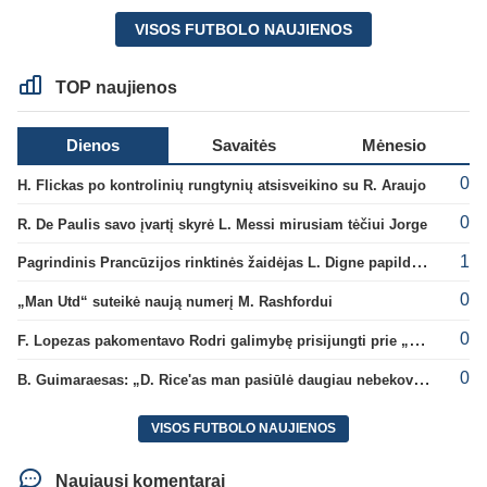
VISOS FUTBOLO NAUJIENOS
TOP naujienos
Dienos
Savaitės
Mėnesio
0
H. Flickas po kontrolinių rungtynių atsisveikino su R. Araujo
0
R. De Paulis savo įvartį skyrė L. Messi mirusiam tėčiui Jorge
1
Pagrindinis Prancūzijos rinktinės žaidėjas L. Digne papildė PSG gretas
0
„Man Utd“ suteikė naują numerį M. Rashfordui
0
F. Lopezas pakomentavo Rodri galimybę prisijungti prie „Barcelona“ ekipos
0
B. Guimaraesas: „D. Rice'as man pasiūlė daugiau nebekovoti tarpusavyje“
VISOS FUTBOLO NAUJIENOS
Naujausi komentarai