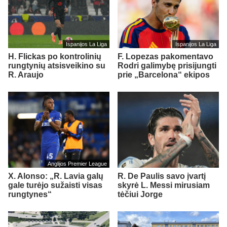
Ispanijos La Liga
Ispanijos La Liga
H. Flickas po kontrolinių
F. Lopezas pakomentavo
rungtynių atsisveikino su
Rodri galimybę prisijungti
R. Araujo
prie „Barcelona“ ekipos
Anglijos Premier League
X. Alonso: „R. Lavia galų
R. De Paulis savo įvartį
gale turėjo sužaisti visas
skyrė L. Messi mirusiam
rungtynes“
tėčiui Jorge