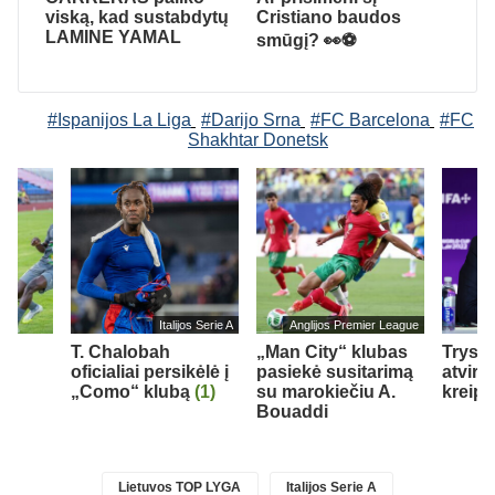
viską, kad sustabdytų
Cristiano baudos
LAMINE YAMAL
smūgį? 👀⚽
#Ispanijos La Liga
#Darijo Srna
#FC Barcelona
#FC
Shakhtar Donetsk
Italijos Serie A
Anglijos Premier League
T. Chalobah
„Man City“ klubas
Trys k
u
oficialiai persikėlė į
pasiekė susitarimą
atviru
T“
„Como“ klubą
(1)
su marokiečiu A.
kreipė
Bouaddi
Lietuvos TOP LYGA
Italijos Serie A