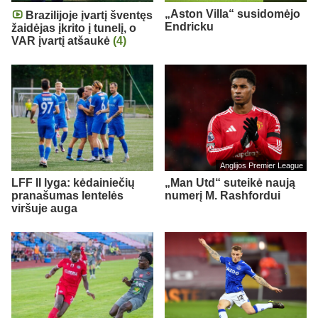
„Aston Villa“ susidomėjo
Brazilijoje įvartį šventęs
Endricku
žaidėjas įkrito į tunelį, o
VAR įvartį atšaukė
(4)
Anglijos Premier League
LFF II lyga: kėdainiečių
„Man Utd“ suteikė naują
pranašumas lentelės
numerį M. Rashfordui
viršuje auga