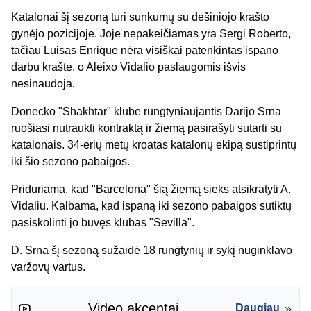
Katalonai šį sezoną turi sunkumų su dešiniojo krašto
gynėjo pozicijoje. Joje nepakeičiamas yra Sergi Roberto,
tačiau Luisas Enrique nėra visiškai patenkintas ispano
darbu krašte, o Aleixo Vidalio paslaugomis išvis
nesinaudoja.
Donecko "Shakhtar" klube rungtyniaujantis Darijo Srna
ruošiasi nutraukti kontraktą ir žiemą pasirašyti sutarti su
katalonais. 34-erių metų kroatas katalonų ekipą sustiprintų
iki šio sezono pabaigos.
Priduriama, kad "Barcelona" šią žiemą sieks atsikratyti A.
Vidaliu. Kalbama, kad ispaną iki sezono pabaigos sutiktų
pasiskolinti jo buvęs klubas "Sevilla".
D. Srna šį sezoną sužaidė 18 rungtynių ir sykį nuginklavo
varžovų vartus.
Video akcentai
Daugiau