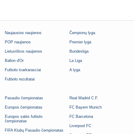
Naujausios naujienos
Čempionų lyga
POP naujienos
Premier lyga
Lietuviškos naujienos
Bundesliga
Ballon d'Or
La Liga
Futbolo tvarkarasciai
A lyga
Futbolo rezultatai
Pasaulio čempionatas
Real Madrid C.F.
Europos čempionatas
FC Bayern Munich
Europos salės futbolo
FC Barcelona
čempionatas
Liverpool FC
FIFA Klubų Pasaulio čempionatas