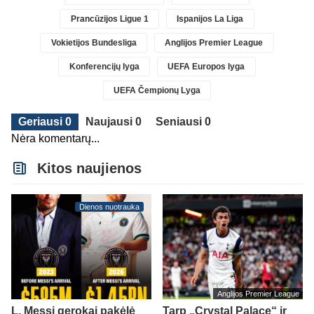
Prancūzijos Ligue 1
Ispanijos La Liga
Vokietijos Bundesliga
Anglijos Premier League
Konferencijų lyga
UEFA Europos lyga
UEFA Čempionų Lyga
Geriausi 0
Naujausi 0
Seniausi 0
Nėra komentarų...
Kitos naujienos
Dienos nuotrauka
Anglijos Premier League
L. Messi gerokai pakėlė
Tarp „Crystal Palace“ ir