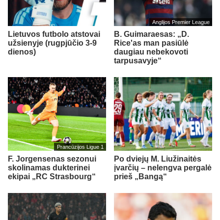
Anglijos Premier League
Lietuvos futbolo atstovai
B. Guimaraesas: „D.
užsienyje (rugpjūčio 3-9
Rice'as man pasiūlė
dienos)
daugiau nebekovoti
tarpusavyje“
Prancūzijos Ligue 1
F. Jorgensenas sezonui
Po dviejų M. Liužinaitės
skolinamas dukterinei
įvarčių – nelengva pergalė
ekipai „RC Strasbourg“
prieš „Bangą“