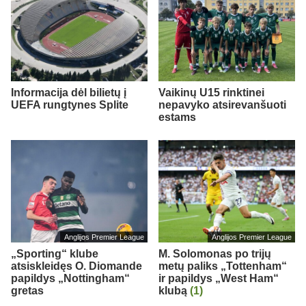
Informacija dėl bilietų į
Vaikinų U15 rinktinei
UEFA rungtynes Splite
nepavyko atsirevanšuoti
estams
Anglijos Premier League
Anglijos Premier League
„Sporting“ klube
M. Solomonas po trijų
atsiskleidęs O. Diomande
metų paliks „Tottenham“
papildys „Nottingham“
ir papildys „West Ham“
gretas
klubą
(1)