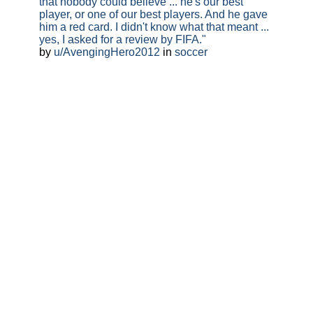
that nobody could believe ... he's our best
player, or one of our best players. And he gave
him a red card. I didn't know what that meant ...
yes, I asked for a review by FIFA."
by
u/AvengingHero2012
in
soccer