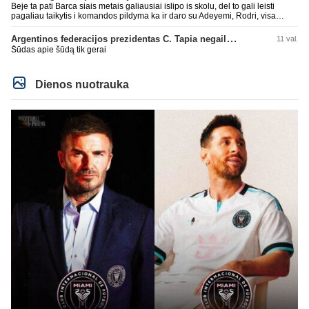
Beje ta pati Barca siais metais galiausiai islipo is skolu, del to gali leisti
pagaliau taikytis i komandos pildyma ka ir daro su Adeyemi, Rodri, visa
Julian Alvarez saga.
Argentinos federacijos prezidentas C. Tapia negailėjo pagyrų G. Infantino
11 val.
Šūdas apie šūdą tik gerai
Dienos nuotrauka