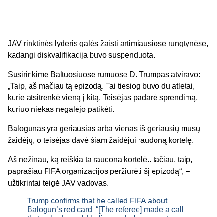
JAV rinktinės lyderis galės žaisti artimiausiose rungtynėse,
kadangi diskvalifikacija buvo suspenduota.
Susirinkime Baltuosiuose rūmuose D. Trumpas atviravo:
„Taip, aš mačiau tą epizodą. Tai tiesiog buvo du atletai,
kurie atsitrenkė vieną į kitą. Teisėjas padarė sprendimą,
kuriuo niekas negalėjo patikėti.
Balogunas yra geriausias arba vienas iš geriausių mūsų
žaidėjų, o teisėjas davė šiam žaidėjui raudoną kortelę.
Aš nežinau, ką reiškia ta raudona kortelė.. tačiau, taip,
paprašiau FIFA organizacijos peržiūrėti šį epizodą“, –
užtikrintai teigė JAV vadovas.
Trump confirms that he called FIFA about
Balogun’s red card: “[The referee] made a call