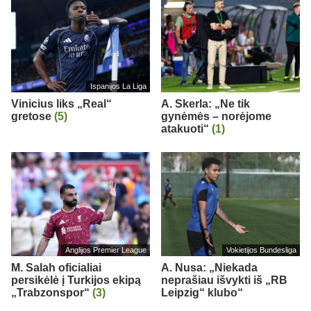
Ispanijos La Liga
Vinicius liks „Real“
A. Skerla: „Ne tik
gretose
(5)
gynėmės – norėjome
atakuoti“
(1)
Anglijos Premier League
Vokietijos Bundesliga
M. Salah oficialiai
A. Nusa: „Niekada
persikėlė į Turkijos ekipą
neprašiau išvykti iš „RB
„Trabzonspor“
(3)
Leipzig“ klubo“