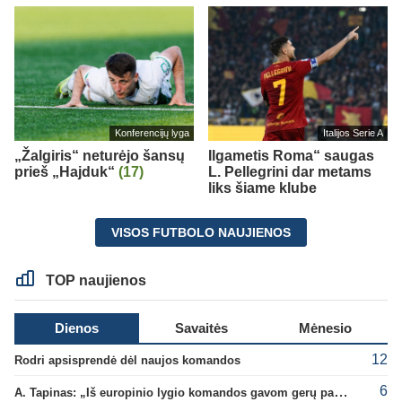
Konferencijų lyga
Italijos Serie A
„Žalgiris“ neturėjo šansų
Ilgametis Roma“ saugas
prieš „Hajduk“
(17)
L. Pellegrini dar metams
liks šiame klube
VISOS FUTBOLO NAUJIENOS
TOP naujienos
Dienos
Savaitės
Mėnesio
12
Rodri apsisprendė dėl naujos komandos
6
A. Tapinas: „Iš europinio lygio komandos gavom gerų pamokų“