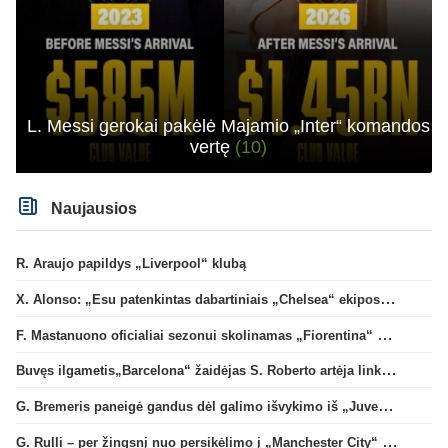
L. Messi gerokai pakėlė Majamio „Inter“ komandos
vertę
(10)
Naujausios
R. Araujo papildys „Liverpool“ klubą
X. Alonso: „Esu patenkintas dabartiniais „Chelsea“ ekipos vartininkais“
F. Mastanuono oficialiai sezonui skolinamas „Fiorentina“ ekipai
Buvęs ilgametis„Barcelona“ žaidėjas S. Roberto artėja link persikėlimo į MLS
G. Bremeris paneigė gandus dėl galimo išvykimo iš „Juventus“ klubo
G. Rulli – per žingsnį nuo persikėlimo į „Manchester City“ klubą