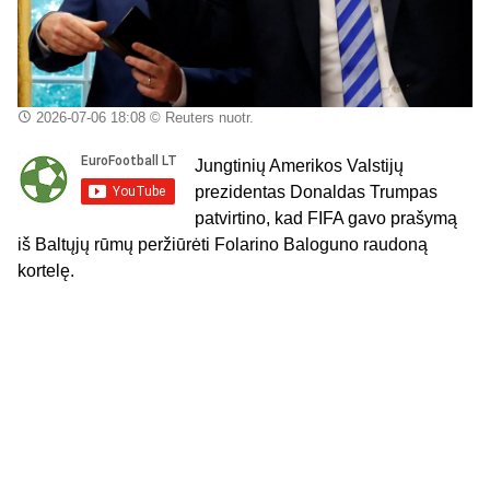
2026-07-06 18:08
© Reuters nuotr.
Jungtinių Amerikos Valstijų
prezidentas Donaldas Trumpas
patvirtino, kad FIFA gavo prašymą
iš Baltųjų rūmų peržiūrėti Folarino Baloguno raudoną
kortelę.