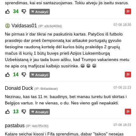
sprendimas, kai esi santazuojamas. Tokiu atveju jis iseitu svarus.
34
Atsakyti
07-06 18:30
Valdasas01
(IP: a9c6d409d)
Ne pirmas ir dar tikrai ne paskutinis kartas. Patyčios iš futbolo
prasidėjo dar prieš čempionatą kai atšaukė portugalų gyvulio
tiesiogine raudoną kortelę dėl kurios būtų praleidęs 2 grupių
mačus iš kurių 1 būtų buvęs prieš Azijos Liuksemburgą
Uzbekistaną ir jau tada buvo aišku, kad Trumpo vakarienės metu
ne apie orą mafijozai kalbėjo susirinke. 😀 😀 😀
14
Atsakyti
Donald Duck
07-06 21:13
(IP: 8b6addeae)
Nezinau, kas tas 11 m. baudinys, bet manau turetu buti skirtas i
Belgijos vartus. Ir ne vienas, o du. Nes vieno gali nepakakti.
13
Atsakyti
pastabus
07-06 18:23
(IP: 4eb7f5c00)
Katare seichai kisosi i Fifa sprendimus, dabar "taikos" nesejas