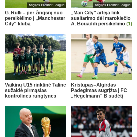
Anglijos Premier League
Anglijos Premier League
G. Rulli – per žingsnį nuo
„Man City“ artėja link
persikėlimo į „Manchester
susitarimo dėl marokiečio
City“ klubą
A. Bouaddi persikėlimo
(1)
Vaikinų U15 rinktinė Taline
Kristupas–Algirdas
sužaidė pirmąsias
Padegimas sugrįžta į FC
kontrolines rungtynes
„Hegelmann” B sudėtį