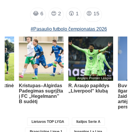
😂
6
😍
2
😲
1
😡
15
#Pasaulio futbolo čempionatas 2026
Anglijos Premier League
inktinė
Kristupas–Algirdas
R. Araujo papildys
Buvę
ė
Padegimas sugrįžta
„Liverpool“ klubą
ilgam
į FC „Hegelmann”
žaidėj
B sudėtį
artėja 
persik
Lietuvos TOP LYGA
Italijos Serie A
Prancūzijos Ligue 1
Ispanijos La Liga