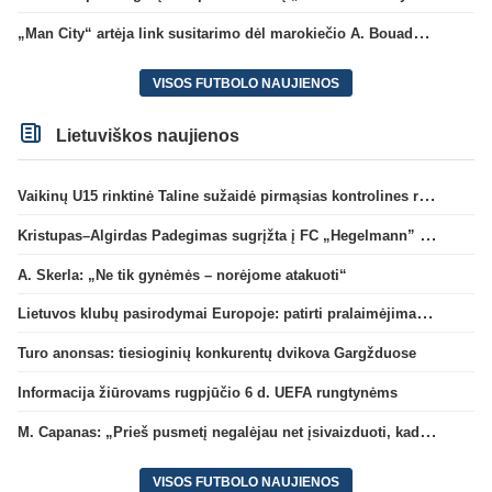
„Man City“ artėja link susitarimo dėl marokiečio A. Bouaddi persikėlimo
VISOS FUTBOLO NAUJIENOS
Lietuviškos naujienos
Vaikinų U15 rinktinė Taline sužaidė pirmąsias kontrolines rungtynes
Kristupas–Algirdas Padegimas sugrįžta į FC „Hegelmann” B sudėtį
A. Skerla: „Ne tik gynėmės – norėjome atakuoti“
Lietuvos klubų pasirodymai Europoje: patirti pralaimėjimai Kroatijos atstovams
Turo anonsas: tiesioginių konkurentų dvikova Gargžduose
Informacija žiūrovams rugpjūčio 6 d. UEFA rungtynėms
M. Capanas: „Prieš pusmetį negalėjau net įsivaizduoti, kad žaisime prieš „Hajduk“
VISOS FUTBOLO NAUJIENOS