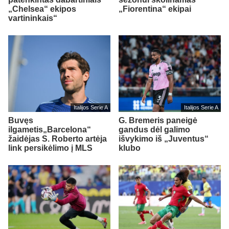
„Chelsea“ ekipos
„Fiorentina“ ekipai
vartininkais“
Italijos Serie A
Italijos Serie A
Buvęs
G. Bremeris paneigė
ilgametis„Barcelona“
gandus dėl galimo
žaidėjas S. Roberto artėja
išvykimo iš „Juventus“
link persikėlimo į MLS
klubo