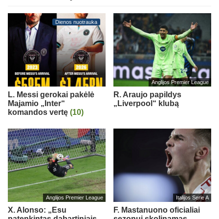
Dienos nuotrauka
Anglijos Premier League
L. Messi gerokai pakėlė
R. Araujo papildys
Majamio „Inter“
„Liverpool“ klubą
komandos vertę
(10)
Anglijos Premier League
Italijos Serie A
X. Alonso: „Esu
F. Mastanuono oficialiai
patenkintas dabartiniais
sezonui skolinamas