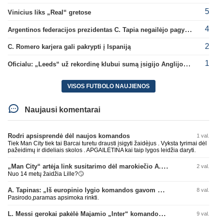
5
Vinicius liks „Real“ gretose
4
Argentinos federacijos prezidentas C. Tapia negailėjo pagyrų G. Infantino
2
C. Romero karjera gali pakrypti į Ispaniją
1
Oficialu: „Leeds“ už rekordinę klubui sumą įsigijo Anglijos rinktinės vartininką
VISOS FUTBOLO NAUJIENOS
Naujausi komentarai
Rodri apsisprendė dėl naujos komandos
1 val.
Tiek Man City tiek tai Barcai turetu drausti įsigyti žaidèjus . Vyksta tyrimai dėl
pažeidimų ir dideliais skolos . APGAILĖTINA kai taip lygos leidžia daryti.
„Man City“ artėja link susitarimo dėl marokiečio A. Bouaddi persikėlimo
2 val.
Nuo 14 metų žaidžia Lille?🙄
A. Tapinas: „Iš europinio lygio komandos gavom gerų pamokų“
8 val.
Pasirodo,paramas apsimoka rinkti.
L. Messi gerokai pakėlė Majamio „Inter“ komandos vertę
9 val.