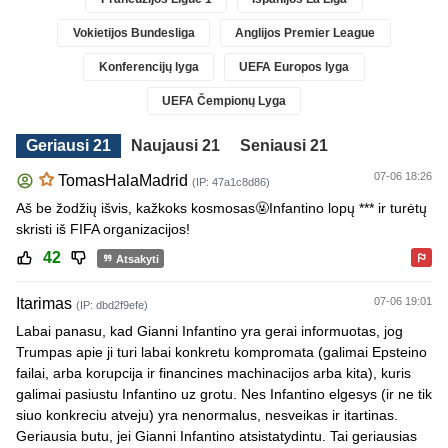
Vokietijos Bundesliga
Anglijos Premier League
Konferencijų lyga
UEFA Europos lyga
UEFA Čempionų Lyga
Geriausi 21
Naujausi 21
Seniausi 21
07-06 18:26
TomasHalaMadrid
(IP: 47a1c8d86)
Aš be žodžių išvis, kažkoks kosmosas🤬Infantino lopų *** ir turėtų
skristi iš FIFA organizacijos!
42
Atsakyti
Itarimas
07-06 19:01
(IP: dbd2f9efe)
Labai panasu, kad Gianni Infantino yra gerai informuotas, jog
Trumpas apie ji turi labai konkretu kompromata (galimai Epsteino
failai, arba korupcija ir financines machinacijos arba kita), kuris
galimai pasiustu Infantino uz grotu. Nes Infantino elgesys (ir ne tik
siuo konkreciu atveju) yra nenormalus, nesveikas ir itartinas.
Geriausia butu, jei Gianni Infantino atsistatydintu. Tai geriausias