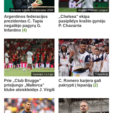
Pasaulio futbolo čempionatas 2026
Anglijos Premier League
Argentinos federacijos
„Chelsea“ ekipa
prezidentas C. Tapia
pasipildys krašto gynėju
negailėjo pagyrų G.
P. Chavarria
Infantino
(4)
Ispanijos La Liga
Transferai
Prie „Club Brugge“
C. Romero karjera gali
prisijungs „Mallorca“
pakrypti į Ispaniją
(2)
klube atsiskleidęs J. Virgili