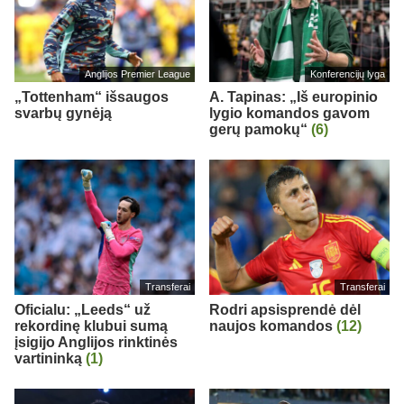
Anglijos Premier League
Konferencijų lyga
„Tottenham“ išsaugos
A. Tapinas: „Iš europinio
svarbų gynėją
lygio komandos gavom
gerų pamokų“
(6)
Transferai
Transferai
Oficialu: „Leeds“ už
Rodri apsisprendė dėl
rekordinę klubui sumą
naujos komandos
(12)
įsigijo Anglijos rinktinės
vartininką
(1)