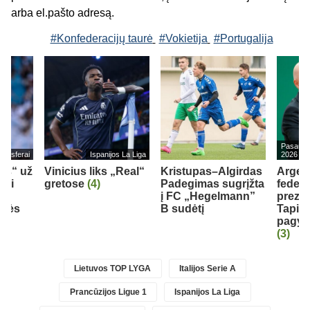
arba el.pašto adresą.
#Konfederacijų taurė
#Vokietija
#Portugalija
Pasaulio
ransferai
Ispanijos La Liga
2026
eds“ už
Vinicius liks „Real“
Kristupas–Algirdas
Argen
bui
gretose
(4)
Padegimas sugrįžta
federa
į FC „Hegelmann”
prezid
inės
B sudėtį
Tapia 
pagyrų
(3)
Lietuvos TOP LYGA
Italijos Serie A
Prancūzijos Ligue 1
Ispanijos La Liga