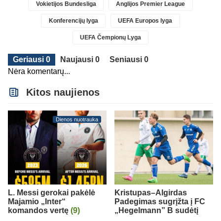
Vokietijos Bundesliga
Anglijos Premier League
Konferencijų lyga
UEFA Europos lyga
UEFA Čempionų Lyga
Geriausi 0
Naujausi 0
Seniausi 0
Nėra komentarų...
Kitos naujienos
Dienos nuotrauka
L. Messi gerokai pakėlė
Kristupas–Algirdas
Majamio „Inter“
Padegimas sugrįžta į FC
komandos vertę
(9)
„Hegelmann” B sudėtį