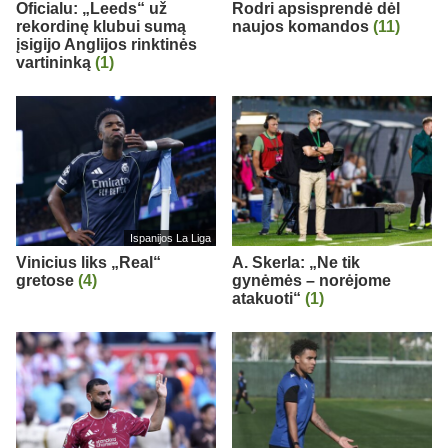
Oficialu: „Leeds“ už
Rodri apsisprendė dėl
rekordinę klubui sumą
naujos komandos
(11)
įsigijo Anglijos rinktinės
vartininką
(1)
Ispanijos La Liga
Vinicius liks „Real“
A. Skerla: „Ne tik
gretose
(4)
gynėmės – norėjome
atakuoti“
(1)