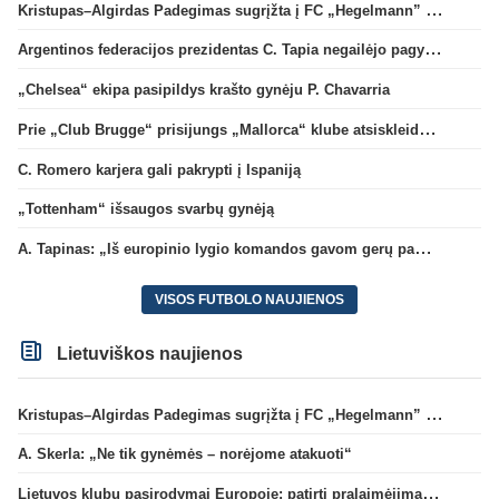
Kristupas–Algirdas Padegimas sugrįžta į FC „Hegelmann” B sudėtį
Argentinos federacijos prezidentas C. Tapia negailėjo pagyrų G. Infantino
„Chelsea“ ekipa pasipildys krašto gynėju P. Chavarria
Prie „Club Brugge“ prisijungs „Mallorca“ klube atsiskleidęs J. Virgili
C. Romero karjera gali pakrypti į Ispaniją
„Tottenham“ išsaugos svarbų gynėją
A. Tapinas: „Iš europinio lygio komandos gavom gerų pamokų“
VISOS FUTBOLO NAUJIENOS
Lietuviškos naujienos
Kristupas–Algirdas Padegimas sugrįžta į FC „Hegelmann” B sudėtį
A. Skerla: „Ne tik gynėmės – norėjome atakuoti“
Lietuvos klubų pasirodymai Europoje: patirti pralaimėjimai Kroatijos atstovams