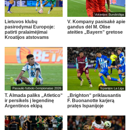
Vokietijos Bundesliga
Lietuvos klubų
V. Kompany pasisakė apie
pasirodymai Europoje:
gandus dėl M. Olise
patirti pralaimėjimai
ateities „Bayern“ gretose
Kroatijos atstovams
Pasaulio futbolo čempionatas 2026
Ispanijos La Liga
T. Almada paliks „Atletico“
„Brighton“ priklausantis
ir persikels į legendinę
F. Buonanotte karjerą
Argentinos ekipą
pratęs Ispanijoje