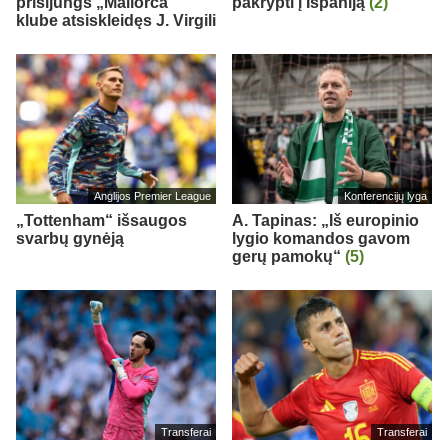
prisijungs „Mallorca“
pakrypti į Ispaniją
(2)
klube atsiskleidęs J. Virgili
Anglijos Premier League
Konferencijų lyga
„Tottenham“ išsaugos
A. Tapinas: „Iš europinio
svarbų gynėją
lygio komandos gavom
gerų pamokų“
(5)
Transferai
Transferai