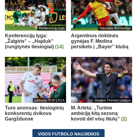
Konferencijų lyga
Vokietijos Bundesliga
Konferencijų lyga:
Argentinos rinktinės
„Žalgiris“ – „Hajduk“
gynėjas F. Medina
(rungtynės tiesiogiai)
(14)
persikels į „Bayer“ klubą
Lietuvos TOP LYGA
Anglijos Premier League
Turo anonsas: tiesioginių
M. Arteta: „Turime
konkurentų dvikova
ambiciją kitą sezoną
Gargžduose
kovoti dėl visų titulų“
(2)
VISOS FUTBOLO NAUJIENOS