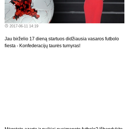
2017-06-11 14:19
Jau birželio 17 dieną startuos didžiausia vasaros futbolo
fiesta - Konfederacijų taurės turnyras!