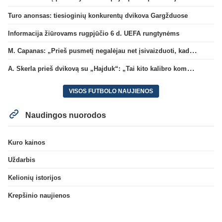
Turo anonsas: tiesioginių konkurentų dvikova Gargžduose
Informacija žiūrovams rugpjūčio 6 d. UEFA rungtynėms
M. Capanas: „Prieš pusmetį negalėjau net įsivaizduoti, kad žaisime prieš „Hajduk“
A. Skerla prieš dvikovą su „Hajduk“: „Tai kito kalibro komanda“
VISOS FUTBOLO NAUJIENOS
Naudingos nuorodos
Kuro kainos
Uždarbis
Kelionių istorijos
Krepšinio naujienos