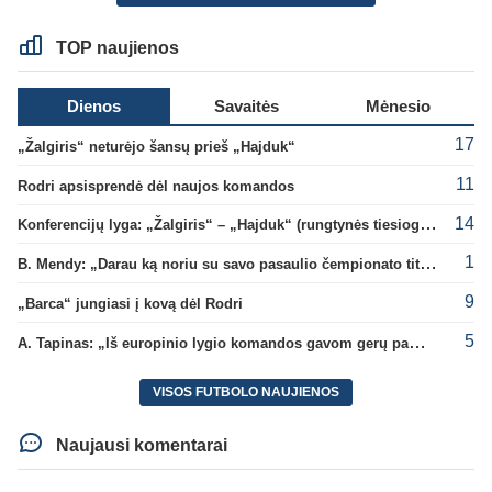
TOP naujienos
Dienos
Savaitės
Mėnesio
17
„Žalgiris“ neturėjo šansų prieš „Hajduk“
11
Rodri apsisprendė dėl naujos komandos
14
Konferencijų lyga: „Žalgiris“ – „Hajduk“ (rungtynės tiesiogiai)
1
B. Mendy: „Darau ką noriu su savo pasaulio čempionato titulu“
9
„Barca“ jungiasi į kovą dėl Rodri
5
A. Tapinas: „Iš europinio lygio komandos gavom gerų pamokų“
VISOS FUTBOLO NAUJIENOS
Naujausi komentarai