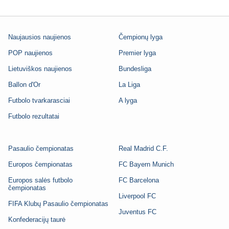
Naujausios naujienos
Čempionų lyga
POP naujienos
Premier lyga
Lietuviškos naujienos
Bundesliga
Ballon d'Or
La Liga
Futbolo tvarkarasciai
A lyga
Futbolo rezultatai
Pasaulio čempionatas
Real Madrid C.F.
Europos čempionatas
FC Bayern Munich
Europos salės futbolo
FC Barcelona
čempionatas
Liverpool FC
FIFA Klubų Pasaulio čempionatas
Juventus FC
Konfederacijų taurė