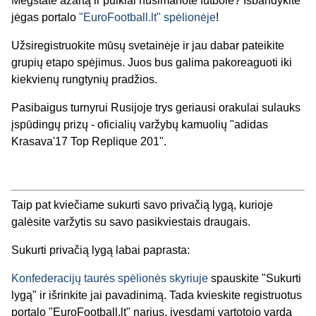
Mėgstate azartą ir puikiai nusimanote futbole? Išbandykite
jėgas portalo
"EuroFootball.lt" spėlionėje
!
Užsiregistruokite mūsų svetainėje ir jau dabar pateikite
grupių etapo spėjimus. Juos bus galima pakoreaguoti iki
kiekvienų rungtynių pradžios.
Pasibaigus turnyrui Rusijoje trys geriausi orakulai sulauks
įspūdingų prizų - oficialių varžybų kamuolių "adidas
Krasava'17 Top Replique 201".
Taip pat kviečiame sukurti savo privačią lygą, kurioje
galėsite varžytis su savo pasikviestais draugais.
Sukurti privačią lygą labai paprasta:
Konfederacijų taurės spėlionės skyriuje
spauskite "Sukurti
lygą" ir išrinkite jai pavadinimą. Tada kvieskite registruotus
portalo "EuroFootball.lt" narius, įvesdami vartotojo vardą