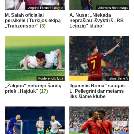
Anglijos Premier League
Vokietijos Bundesliga
M. Salah oficialiai
A. Nusa: „Niekada
persikėlė į Turkijos ekipą
neprašiau išvykti iš „RB
„Trabzonspor“
(3)
Leipzig“ klubo“
Konferencijų lyga
Italijos Serie A
„Žalgiris“ neturėjo šansų
Ilgametis Roma“ saugas
prieš „Hajduk“
(17)
L. Pellegrini dar metams
liks šiame klube