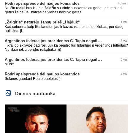
Rodri apsisprendė dėl naujos komandos
48 min.
Nu čia realui bus kliurka,žaidžia su Viniciaus kontraktu geriau,nei renkasi
gerus žaidėjus...kolkas ne vienas nebuvo geras
„Žalgiris“ neturėjo šansų prieš „Hajduk“
1 val.
Kad ceburina kaip tik siandien jau ir kazachstane atleido klubas, per daug
aukstinat ji.
Argentinos federacijos prezidentas C. Tapia negailėjo pagyrų G. Infantino
2 val.
Tikrai objektyvios pagiros. Juk ka bendro turi Infantino ir Argentinos futbolas?
Nu tikrai jokiu bendru reikaliuku :)))
Argentinos federacijos prezidentas C. Tapia negailėjo pagyrų G. Infantino
3 val.
niurkt
Rodri apsisprendė dėl naujos komandos
4 val.
Sėkmės gaudant Realo puolėjus :)
Dienos nuotrauka