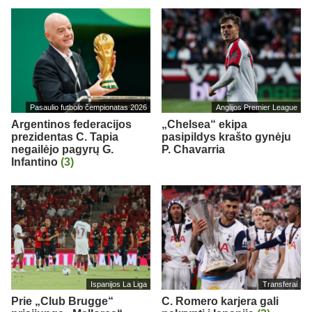
Pasaulio futbolo čempionatas 2026
Anglijos Premier League
Argentinos federacijos
„Chelsea“ ekipa
prezidentas C. Tapia
pasipildys krašto gynėju
negailėjo pagyrų G.
P. Chavarria
Infantino
(3)
Ispanijos La Liga
Transferai
Prie „Club Brugge“
C. Romero karjera gali