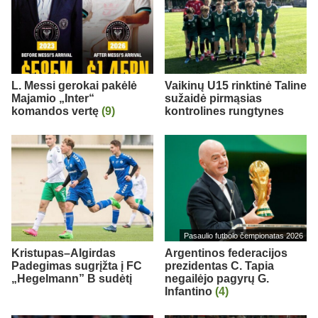
L. Messi gerokai pakėlė
Vaikinų U15 rinktinė Taline
Majamio „Inter“
sužaidė pirmąsias
komandos vertę
(9)
kontrolines rungtynes
Pasaulio futbolo čempionatas 2026
Kristupas–Algirdas
Argentinos federacijos
Padegimas sugrįžta į FC
prezidentas C. Tapia
„Hegelmann” B sudėtį
negailėjo pagyrų G.
Infantino
(4)