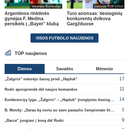
Vokietijos Bundesliga
Lietuvos TOP LYGA
Argentinos rinktinės
Turo anonsas: tiesioginių
gynėjas F. Medina
konkurentų dvikova
persikels į „Bayer“ klubą
Gargžduose
VISOS FUTBOLO NAUJIENOS
TOP naujienos
Dienos
Savaitės
Mėnesio
17
„Žalgiris“ neturėjo šansų prieš „Hajduk“
11
Rodri apsisprendė dėl naujos komandos
14
Konferencijų lyga: „Žalgiris“ – „Hajduk“ (rungtynės tiesiogiai)
1
B. Mendy: „Darau ką noriu su savo pasaulio čempionato titulu“
9
„Barca“ jungiasi į kovą dėl Rodri