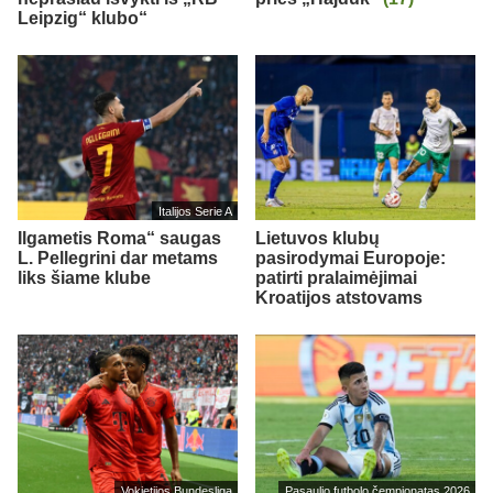
Leipzig“ klubo“
Italijos Serie A
Ilgametis Roma“ saugas
Lietuvos klubų
L. Pellegrini dar metams
pasirodymai Europoje:
liks šiame klube
patirti pralaimėjimai
Kroatijos atstovams
Vokietijos Bundesliga
Pasaulio futbolo čempionatas 2026