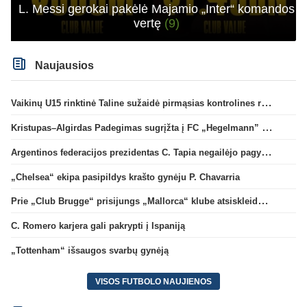
L. Messi gerokai pakėlė Majamio „Inter“ komandos
vertę
(9)
Naujausios
Vaikinų U15 rinktinė Taline sužaidė pirmąsias kontrolines rungtynes
Kristupas–Algirdas Padegimas sugrįžta į FC „Hegelmann” B sudėtį
Argentinos federacijos prezidentas C. Tapia negailėjo pagyrų G. Infantino
„Chelsea“ ekipa pasipildys krašto gynėju P. Chavarria
Prie „Club Brugge“ prisijungs „Mallorca“ klube atsiskleidęs J. Virgili
C. Romero karjera gali pakrypti į Ispaniją
„Tottenham“ išsaugos svarbų gynėją
VISOS FUTBOLO NAUJIENOS