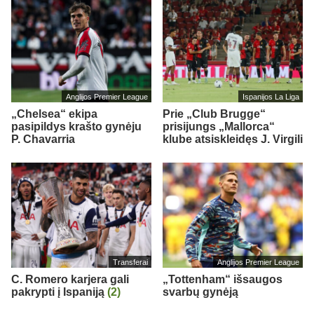
Anglijos Premier League
Ispanijos La Liga
„Chelsea“ ekipa
Prie „Club Brugge“
pasipildys krašto gynėju
prisijungs „Mallorca“
P. Chavarria
klube atsiskleidęs J. Virgili
Transferai
Anglijos Premier League
C. Romero karjera gali
„Tottenham“ išsaugos
pakrypti į Ispaniją
(2)
svarbų gynėją