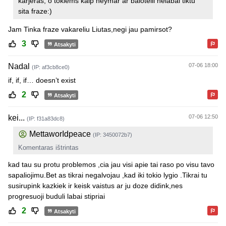
karjeras, o tokiems kaip neymar ar balotelli nelabai tiktu
sita fraze:)
Jam Tinka fraze vakareliu Liutas,negi jau pamirsot?
3
Atsakyti
Nadal
07-06 18:00
(IP: af3cb8ce0)
if, if, if… doesn’t exist
2
Atsakyti
kei...
07-06 12:50
(IP: f31a83dc8)
MettaworIdpeace
(IP: 3450072b7)
Komentaras ištrintas
kad tau su protu problemos ,cia jau visi apie tai raso po visu tavo
sapaliojimu.Bet as tikrai negalvojau ,kad iki tokio lygio .Tikrai tu
susirupink kazkiek ir keisk vaistus ar ju doze didink,nes
progresuoji buduli labai stipriai
2
Atsakyti