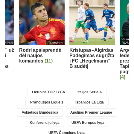
Pasaulio
ransferai
Transferai
2026
eds“ už
Rodri apsisprendė
Kristupas–Algirdas
Argen
bui
dėl naujos
Padegimas sugrįžta
federa
komandos
(11)
į FC „Hegelmann”
prezid
inės
B sudėtį
Tapia 
pagyrų
(4)
Lietuvos TOP LYGA
Italijos Serie A
Prancūzijos Ligue 1
Ispanijos La Liga
Vokietijos Bundesliga
Anglijos Premier League
Konferencijų lyga
UEFA Europos lyga
UEFA Čempionų Lyga