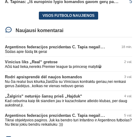
5
A. Tapinas: „Iš europinio lygio komandos gavom gerų pamokų“
VISOS FUTBOLO NAUJIENOS
Naujausi komentarai
Argentinos federacijos prezidentas C. Tapia negailėjo pagyrų G. Infantino
18 min.
Šūdas apie šūdą tik gerai
Vinicius liks „Real“ gretose
2 val.
Ačiū kad lieka,nereiks Premier league ta princesę matyti😀
Rodri apsisprendė dėl naujos komandos
3 val.
Nu čia realui bus kliurka,žaidžia su Viniciaus kontraktu geriau,nei renkasi
gerus žaidėjus...kolkas ne vienas nebuvo geras
„Žalgiris“ neturėjo šansų prieš „Hajduk“
4 val.
Kad ceburina kaip tik siandien jau ir kazachstane atleido klubas, per daug
aukstinat ji.
Argentinos federacijos prezidentas C. Tapia negailėjo pagyrų G. Infantino
5 val.
Tikrai objektyvios pagiros. Juk ka bendro turi Infantino ir Argentinos futbolas?
Nu tikrai jokiu bendru reikaliuku :)))