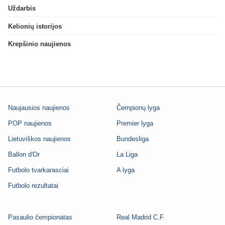
Uždarbis
Kelionių istorijos
Krepšinio naujienos
Naujausios naujienos
Čempionų lyga
POP naujienos
Premier lyga
Lietuviškos naujienos
Bundesliga
Ballon d'Or
La Liga
Futbolo tvarkarasciai
A lyga
Futbolo rezultatai
Pasaulio čempionatas
Real Madrid C.F.