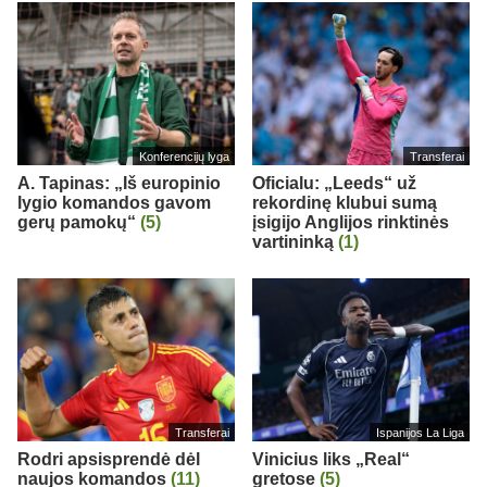
Konferencijų lyga
Transferai
A. Tapinas: „Iš europinio
Oficialu: „Leeds“ už
lygio komandos gavom
rekordinę klubui sumą
gerų pamokų“
(5)
įsigijo Anglijos rinktinės
vartininką
(1)
Transferai
Ispanijos La Liga
Rodri apsisprendė dėl
Vinicius liks „Real“
naujos komandos
(11)
gretose
(5)