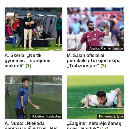
Anglijos Premier League
A. Skerla: „Ne tik
M. Salah oficialiai
gynėmės – norėjome
persikėlė į Turkijos ekipą
atakuoti“
(1)
„Trabzonspor“
(3)
Vokietijos Bundesliga
Konferencijų lyga
A. Nusa: „Niekada
„Žalgiris“ neturėjo šansų
neprašiau išvykti iš „RB
prieš „Hajduk“
(17)