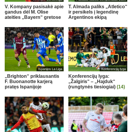
V. Kompany pasisakė apie
T. Almada paliks „Atletico“
gandus dėl M. Olise
ir persikels į legendinę
ateities „Bayern“ gretose
Argentinos ekipą
Ispanijos La Liga
Konferencijų lyga
„Brighton“ priklausantis
Konferencijų lyga:
F. Buonanotte karjerą
„Žalgiris“ – „Hajduk“
pratęs Ispanijoje
(rungtynės tiesiogiai)
(14)