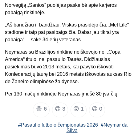
Norvegiją „Santos“ puolėjas paskelbė apie karjeros
pabaigą rinktinėje.
„Aš bandžiau ir bandžiau. Viskas prasidėjo čia, „Met Life“
stadione ir taip pat pasibaigs čia. Dabar jau tikrai yra
pabaiga“, – sakė 34-erių veteranas.
Neymaras su Brazilijos rinktine neiškovojo nei „Copa
America“ titulo, nei pasaulio Taurės. Didžiausias
pasiekimas buvo 2013 metais, kai pavyko iškovoti
Konfederacijų taurę bei 2016 metais iškovotas auksas Rio
de Žaneiro olimpinėse žaidynėse.
Per 130 mačų rinktinėje Neymaras įmušė 80 įvarčių.
😂
6
😍
3
😲
1
😡
0
#Pasaulio futbolo čempionatas 2026
#Neymar da
Silva