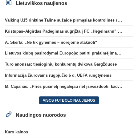
Lietuviškos naujienos
Vaikinų U15 rinktinė Taline sužaidė pirmąsias kontrolines rungtynes
Kristupas–Algirdas Padegimas sugrįžta į FC „Hegelmann” B sudėtį
A. Skerla: „Ne tik gynėmės – norėjome atakuoti“
Lietuvos klubų pasirodymai Europoje: patirti pralaimėjimai Kroatijos atstovams
Turo anonsas: tiesioginių konkurentų dvikova Gargžduose
Informacija žiūrovams rugpjūčio 6 d. UEFA rungtynėms
M. Capanas: „Prieš pusmetį negalėjau net įsivaizduoti, kad žaisime prieš „Hajduk“
VISOS FUTBOLO NAUJIENOS
Naudingos nuorodos
Kuro kainos