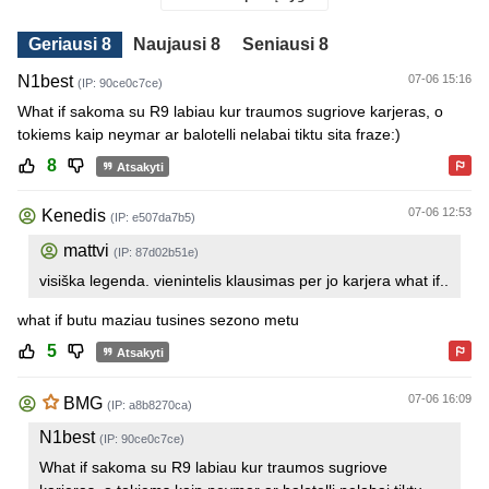
Geriausi 8
Naujausi 8
Seniausi 8
N1best
07-06 15:16
(IP: 90ce0c7ce)
What if sakoma su R9 labiau kur traumos sugriove karjeras, o
tokiems kaip neymar ar balotelli nelabai tiktu sita fraze:)
8
Atsakyti
07-06 12:53
Kenedis
(IP: e507da7b5)
mattvi
(IP: 87d02b51e)
visiška legenda. vienintelis klausimas per jo karjera what if..
what if butu maziau tusines sezono metu
5
Atsakyti
07-06 16:09
BMG
(IP: a8b8270ca)
N1best
(IP: 90ce0c7ce)
What if sakoma su R9 labiau kur traumos sugriove