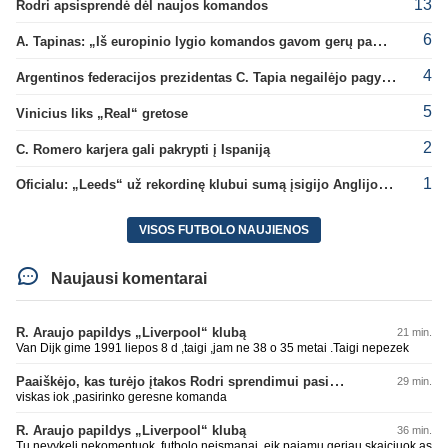
13
Rodri apsisprendė dėl naujos komandos
6
A. Tapinas: „Iš europinio lygio komandos gavom gerų pamokų“
4
Argentinos federacijos prezidentas C. Tapia negailėjo pagyrų G. Infantino
5
Vinicius liks „Real“ gretose
2
C. Romero karjera gali pakrypti į Ispaniją
1
Oficialu: „Leeds“ už rekordinę klubui sumą įsigijo Anglijos rinktinės vartininką
VISOS FUTBOLO NAUJIENOS
Naujausi komentarai
R. Araujo papildys „Liverpool“ klubą
21 min.
Van Dijk gime 1991 liepos 8 d ,taigi ,jam ne 38 o 35 metai .Taigi nepezek
Paaiškėjo, kas turėjo įtakos Rodri sprendimui pasirinkti Barselonos pusę
29 min.
viskas iok ,pasirinko geresne komanda
R. Araujo papildys „Liverpool“ klubą
36 min.
Tu nevykeli nekomentuok, futbolo neismanai, eik pajamu geriau skaiciuok as