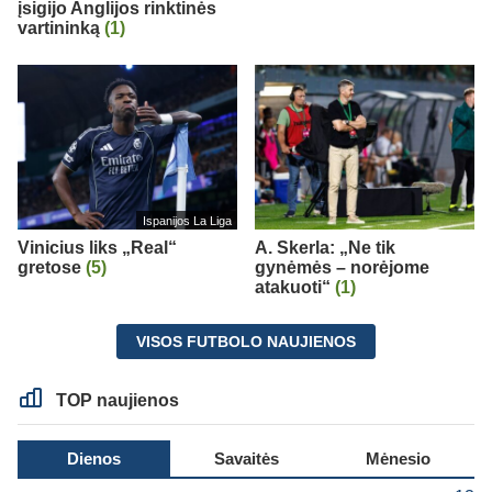
įsigijo Anglijos rinktinės
vartininką
(1)
Ispanijos La Liga
Vinicius liks „Real“
A. Skerla: „Ne tik
gretose
(5)
gynėmės – norėjome
atakuoti“
(1)
VISOS FUTBOLO NAUJIENOS
TOP naujienos
Dienos
Savaitės
Mėnesio