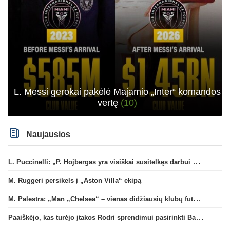
L. Messi gerokai pakėlė Majamio „Inter“ komandos
vertę
(10)
Naujausios
L. Puccinelli: „P. Hojbergas yra visiškai susitelkęs darbui Marselyje“
M. Ruggeri persikels į „Aston Villa“ ekipą
M. Palestra: „Man „Chelsea“ – vienas didžiausių klubų futbole“
Paaiškėjo, kas turėjo įtakos Rodri sprendimui pasirinkti Barselonos pusę