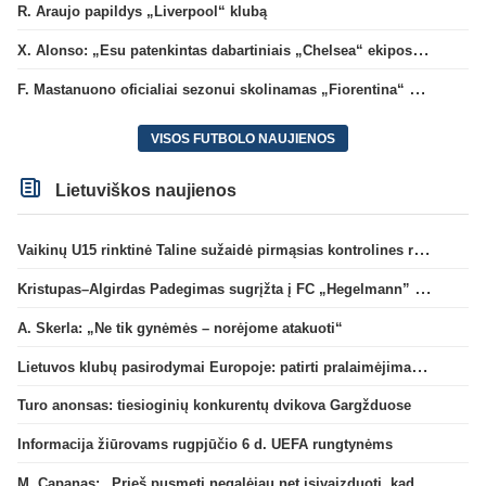
R. Araujo papildys „Liverpool“ klubą
X. Alonso: „Esu patenkintas dabartiniais „Chelsea“ ekipos vartininkais“
F. Mastanuono oficialiai sezonui skolinamas „Fiorentina“ ekipai
VISOS FUTBOLO NAUJIENOS
Lietuviškos naujienos
Vaikinų U15 rinktinė Taline sužaidė pirmąsias kontrolines rungtynes
Kristupas–Algirdas Padegimas sugrįžta į FC „Hegelmann” B sudėtį
A. Skerla: „Ne tik gynėmės – norėjome atakuoti“
Lietuvos klubų pasirodymai Europoje: patirti pralaimėjimai Kroatijos atstovams
Turo anonsas: tiesioginių konkurentų dvikova Gargžduose
Informacija žiūrovams rugpjūčio 6 d. UEFA rungtynėms
M. Capanas: „Prieš pusmetį negalėjau net įsivaizduoti, kad žaisime prieš „Hajduk“