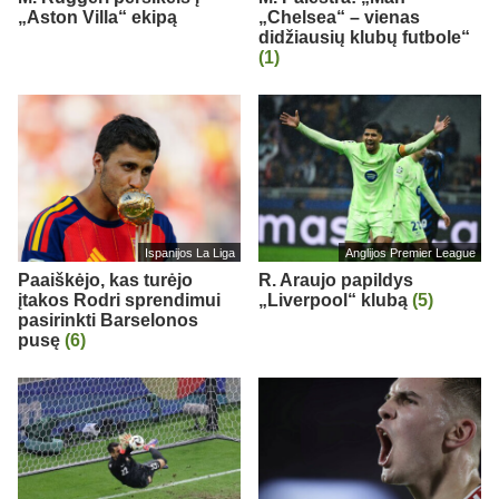
„Aston Villa“ ekipą
„Chelsea“ – vienas
didžiausių klubų futbole“
(1)
Ispanijos La Liga
Anglijos Premier League
Paaiškėjo, kas turėjo
R. Araujo papildys
įtakos Rodri sprendimui
„Liverpool“ klubą
(5)
pasirinkti Barselonos
pusę
(6)