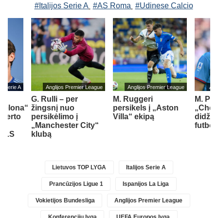
#Italijos Serie A
#AS Roma
#Udinese Calcio
jos Serie A
Anglijos Premier League
Anglijos Premier League
Ang
G. Rulli – per
M. Ruggeri
M. Pal
rcelona“
žingsnį nuo
persikels į „Aston
„Chel
oberto
persikėlimo į
Villa“ ekipą
didžia
„Manchester City“
futbo
 MLS
klubą
Lietuvos TOP LYGA
Italijos Serie A
Prancūzijos Ligue 1
Ispanijos La Liga
Vokietijos Bundesliga
Anglijos Premier League
Konferencijų lyga
UEFA Europos lyga