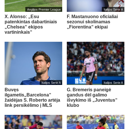
Anglijos Premier League
Italijos Serie A
X. Alonso: „Esu
F. Mastanuono oficialiai
patenkintas dabartiniais
sezonui skolinamas
„Chelsea“ ekipos
„Fiorentina“ ekipai
vartininkais“
Italijos Serie A
Italijos Serie A
Buvęs
G. Bremeris paneigė
ilgametis„Barcelona“
gandus dėl galimo
žaidėjas S. Roberto artėja
išvykimo iš „Juventus“
link persikėlimo į MLS
klubo