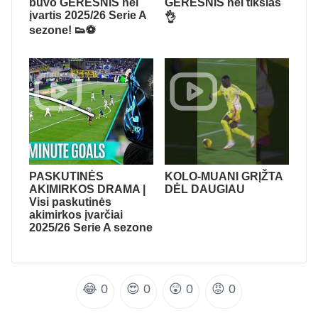
buvo GERESNIS nei
GERESNIS nei tikslas
įvartis 2025/26 Serie A
👌
sezone! 👟⚽
PASKUTINĖS
KOLO-MUANI GRĮŽTA
AKIMIRKOS DRAMA |
DĖL DAUGIAU
Visi paskutinės
akimirkos įvarčiai
2025/26 Serie A sezone
😂
0
😍
0
😲
0
😡
0