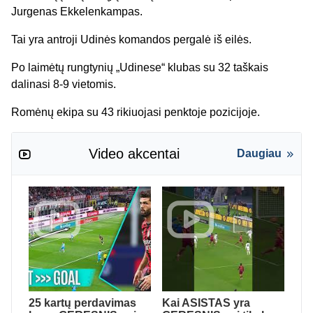
Jurgenas Ekkelenkampas.
Tai yra antroji Udinės komandos pergalė iš eilės.
Po laimėtų rungtynių „Udinese“ klubas su 32 taškais
dalinasi 8-9 vietomis.
Romėnų ekipa su 43 rikiuojasi penktoje pozicijoje.
Video akcentai
Daugiau
25 kartų perdavimas
Kai ASISTAS yra