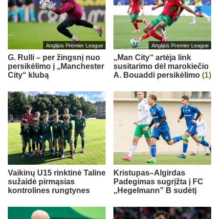
Anglijos Premier League
Anglijos Premier League
G. Rulli – per žingsnį nuo
„Man City“ artėja link
persikėlimo į „Manchester
susitarimo dėl marokiečio
City“ klubą
A. Bouaddi persikėlimo
(1)
Vaikinų U15 rinktinė Taline
Kristupas–Algirdas
sužaidė pirmąsias
Padegimas sugrįžta į FC
kontrolines rungtynes
„Hegelmann” B sudėtį