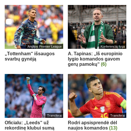
Anglijos Premier League
Konferencijų lyga
„Tottenham“ išsaugos
A. Tapinas: „Iš europinio
svarbų gynėją
lygio komandos gavom
gerų pamokų“
(6)
Transferai
Transferai
Oficialu: „Leeds“ už
Rodri apsisprendė dėl
rekordinę klubui sumą
naujos komandos
(13)