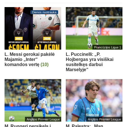
Dienos nuotrauka
Prancūzijos Ligue 1
L. Messi gerokai pakėlė
L. Puccinelli: „P.
Majamio „Inter“
Hojbergas yra visiškai
komandos vertę
(10)
susitelkęs darbui
Marselyje“
Anglijos Premier League
Anglijos Premier League
M. Ruggeri persikels į
M. Palestra: „Man