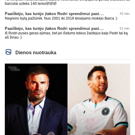
barcolai uzteks 140 lemu🤣🤣🤣
Paaiškėjo, kas turėjo įtakos Rodri sprendimui pasirinkti Barselonos pusę
42 min.
Negreiro bylą pažiūrėk. Nuo 2001 iki 2018 teisėjams mokėjo Barca :)
Paaiškėjo, kas turėjo įtakos Rodri sprendimui pasirinkti Barselonos pusę
51 min.
Iš Rodri pusės geras ejimas, bet jei išstums tokius žaidėjus kaip Pedri tai ką
aš žinau :)
Dienos nuotrauka