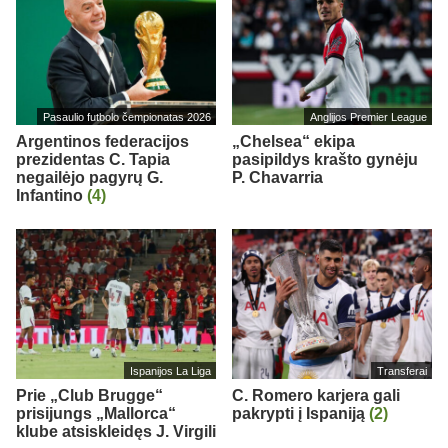
Pasaulio futbolo čempionatas 2026
Anglijos Premier League
Argentinos federacijos
„Chelsea“ ekipa
prezidentas C. Tapia
pasipildys krašto gynėju
negailėjo pagyrų G.
P. Chavarria
Infantino
(4)
Ispanijos La Liga
Transferai
Prie „Club Brugge“
C. Romero karjera gali
prisijungs „Mallorca“
pakrypti į Ispaniją
(2)
klube atsiskleidęs J. Virgili