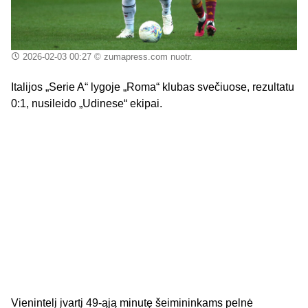
2026-02-03 00:27
© zumapress.com nuotr.
Italijos „Serie A“ lygoje „Roma“ klubas svečiuose, rezultatu
0:1, nusileido „Udinese“ ekipai.
Vienintelį įvartį 49-ąją minutę šeimininkams pelnė