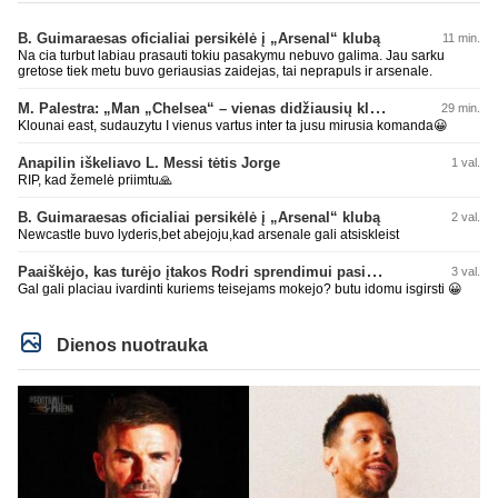
B. Guimaraesas oficialiai persikėlė į „Arsenal“ klubą
11 min.
Na cia turbut labiau prasauti tokiu pasakymu nebuvo galima. Jau sarku
gretose tiek metu buvo geriausias zaidejas, tai neprapuls ir arsenale.
M. Palestra: „Man „Chelsea“ – vienas didžiausių klubų futbole“
29 min.
Klounai east, sudauzytu I vienus vartus inter ta jusu mirusia komanda😀
Anapilin iškeliavo L. Messi tėtis Jorge
1 val.
RIP, kad žemelė priimtu🙏
B. Guimaraesas oficialiai persikėlė į „Arsenal“ klubą
2 val.
Newcastle buvo lyderis,bet abejoju,kad arsenale gali atsiskleist
Paaiškėjo, kas turėjo įtakos Rodri sprendimui pasirinkti Barselonos pusę
3 val.
Gal gali placiau ivardinti kuriems teisejams mokejo? butu idomu isgirsti 😀
Dienos nuotrauka