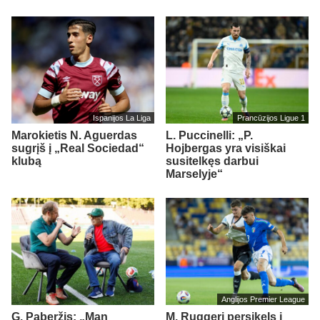
Ispanijos La Liga
Prancūzijos Ligue 1
Marokietis N. Aguerdas
L. Puccinelli: „P.
sugrįš į „Real Sociedad“
Hojbergas yra visiškai
klubą
susitelkęs darbui
Marselyje“
Anglijos Premier League
G. Paberžis: „Man
M. Ruggeri persikels į