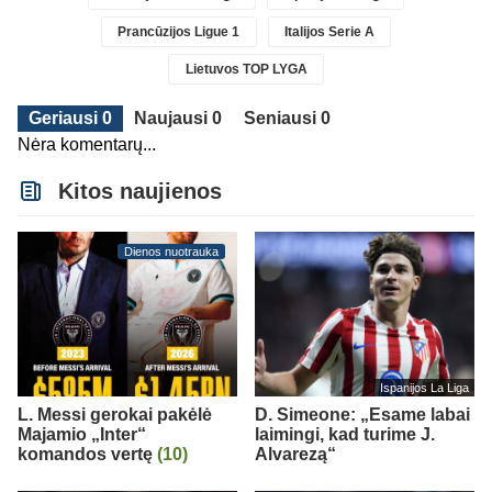
Prancūzijos Ligue 1
Italijos Serie A
Lietuvos TOP LYGA
Geriausi 0
Naujausi 0
Seniausi 0
Nėra komentarų...
Kitos naujienos
Dienos nuotrauka
Ispanijos La Liga
L. Messi gerokai pakėlė
D. Simeone: „Esame labai
Majamio „Inter“
laimingi, kad turime J.
komandos vertę
(10)
Alvarezą“