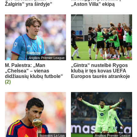
Žalgiris“ yra širdyje“
„Aston Villa“ ekipą
Anglijos Premier League
M. Palestra: „Man
„Gintra“ nustelbė Rygos
„Chelsea“ – vienas
klubą ir tęs kovas UEFA
didžiausių klubų futbole“
Europos taurės atrankoje
(2)
Ispanijos La Liga
Anglijos Premier League