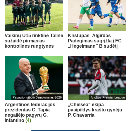
Vaikinų U15 rinktinė Taline
Kristupas–Algirdas
sužaidė pirmąsias
Padegimas sugrįžta į FC
kontrolines rungtynes
„Hegelmann” B sudėtį
Pasaulio futbolo čempionatas 2026
Anglijos Premier League
Argentinos federacijos
„Chelsea“ ekipa
prezidentas C. Tapia
pasipildys krašto gynėju
negailėjo pagyrų G.
P. Chavarria
Infantino
(4)