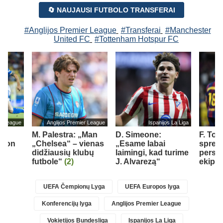
🔄 NAUJAUSI FUTBOLO TRANSFERAI
#Anglijos Premier League
#Transferai
#Manchester
United FC
#Tottenham Hotspur FC
er League
Anglijos Premier League
Ispanijos La Liga
M. Palestra: „Man
D. Simeone:
F. Tor
Aston
„Chelsea“ – vienas
„Esame labai
spren
didžiausių klubų
laimingi, kad turime
persik
futbole“
(2)
J. Alvarezą“
ekipą
UEFA Čempionų Lyga
UEFA Europos lyga
Konferencijų lyga
Anglijos Premier League
Vokietijos Bundesliga
Ispanijos La Liga