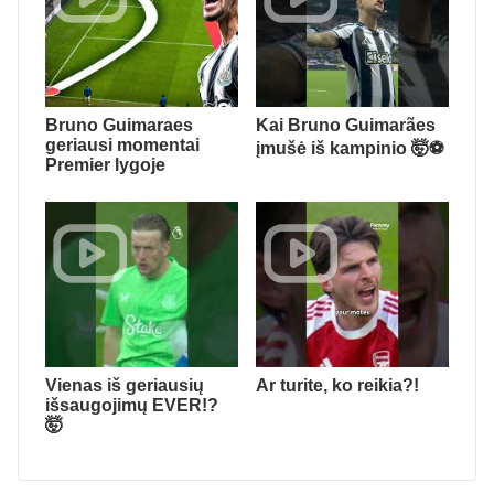
Bruno Guimaraes
Kai Bruno Guimarães
geriausi momentai
įmušė iš kampinio 🤯⚽️
Premier lygoje
Vienas iš geriausių
Ar turite, ko reikia?!
išsaugojimų EVER!?
🤯