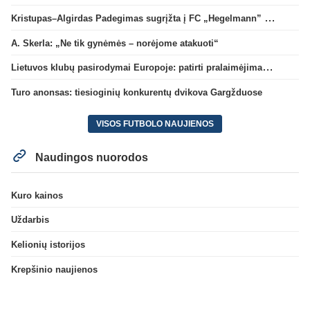
Kristupas–Algirdas Padegimas sugrįžta į FC „Hegelmann” B sudėtį
A. Skerla: „Ne tik gynėmės – norėjome atakuoti“
Lietuvos klubų pasirodymai Europoje: patirti pralaimėjimai Kroatijos atstovams
Turo anonsas: tiesioginių konkurentų dvikova Gargžduose
VISOS FUTBOLO NAUJIENOS
Naudingos nuorodos
Kuro kainos
Uždarbis
Kelionių istorijos
Krepšinio naujienos