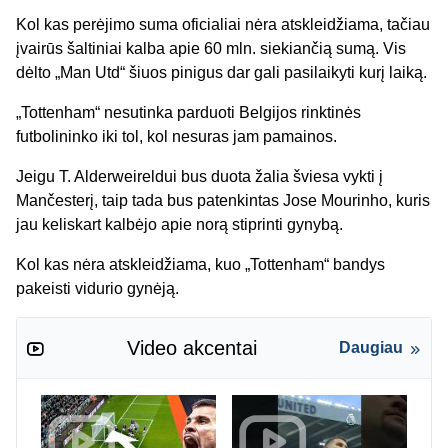
Kol kas perėjimo suma oficialiai nėra atskleidžiama, tačiau
įvairūs šaltiniai kalba apie 60 mln. siekiančią sumą. Vis
dėlto „Man Utd“ šiuos pinigus dar gali pasilaikyti kurį laiką.
„Tottenham“ nesutinka parduoti Belgijos rinktinės
futbolininko iki tol, kol nesuras jam pamainos.
Jeigu T. Alderweireldui bus duota žalia šviesa vykti į
Mančesterį, taip tada bus patenkintas Jose Mourinho, kuris
jau keliskart kalbėjo apie norą stiprinti gynybą.
Kol kas nėra atskleidžiama, kuo „Tottenham“ bandys
pakeisti vidurio gynėją.
Video akcentai
Daugiau