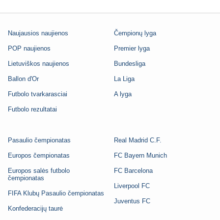
Naujausios naujienos
Čempionų lyga
POP naujienos
Premier lyga
Lietuviškos naujienos
Bundesliga
Ballon d'Or
La Liga
Futbolo tvarkarasciai
A lyga
Futbolo rezultatai
Pasaulio čempionatas
Real Madrid C.F.
Europos čempionatas
FC Bayern Munich
Europos salės futbolo
FC Barcelona
čempionatas
Liverpool FC
FIFA Klubų Pasaulio čempionatas
Juventus FC
Konfederacijų taurė