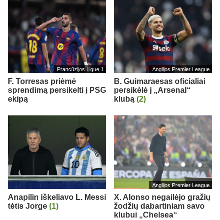
Prancūzijos Ligue 1
Anglijos Premier League
F. Torresas priėmė
B. Guimaraesas oficialiai
sprendimą persikelti į PSG
persikėlė į „Arsenal“
ekipą
klubą
(2)
Anglijos Premier League
Anapilin iškeliavo L. Messi
X. Alonso negailėjo gražių
tėtis Jorge
(1)
žodžių dabartiniam savo
klubui „Chelsea“