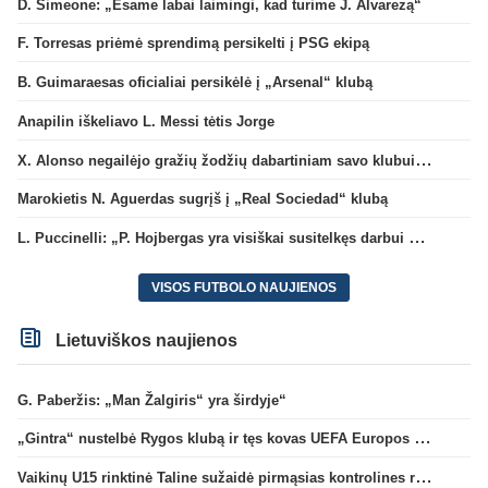
D. Simeone: „Esame labai laimingi, kad turime J. Alvarezą“
F. Torresas priėmė sprendimą persikelti į PSG ekipą
B. Guimaraesas oficialiai persikėlė į „Arsenal“ klubą
Anapilin iškeliavo L. Messi tėtis Jorge
X. Alonso negailėjo gražių žodžių dabartiniam savo klubui „Chelsea“
Marokietis N. Aguerdas sugrįš į „Real Sociedad“ klubą
L. Puccinelli: „P. Hojbergas yra visiškai susitelkęs darbui Marselyje“
VISOS FUTBOLO NAUJIENOS
Lietuviškos naujienos
G. Paberžis: „Man Žalgiris“ yra širdyje“
„Gintra“ nustelbė Rygos klubą ir tęs kovas UEFA Europos taurės atrankoje
Vaikinų U15 rinktinė Taline sužaidė pirmąsias kontrolines rungtynes