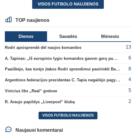
VISOS FUTBOLO NAUJIENOS
TOP naujienos
Dienos
Savaitės
Mėnesio
13
Rodri apsisprendė dėl naujos komandos
6
A. Tapinas: „Iš europinio lygio komandos gavom gerų pamokų“
8
Paaiškėjo, kas turėjo įtakos Rodri sprendimui pasirinkti Barselonos pusę
4
Argentinos federacijos prezidentas C. Tapia negailėjo pagyrų G. Infantino
5
Vinicius liks „Real“ gretose
2
R. Araujo papildys „Liverpool“ klubą
VISOS FUTBOLO NAUJIENOS
Naujausi komentarai