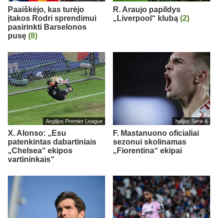
Paaiškėjo, kas turėjo
R. Araujo papildys
įtakos Rodri sprendimui
„Liverpool“ klubą
(2)
pasirinkti Barselonos
pusę
(8)
Anglijos Premier League
Italijos Serie A
X. Alonso: „Esu
F. Mastanuono oficialiai
patenkintas dabartiniais
sezonui skolinamas
„Chelsea“ ekipos
„Fiorentina“ ekipai
vartininkais“