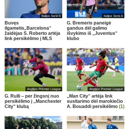
Italijos Serie A
Italijos Serie A
Buvęs
G. Bremeris paneigė
ilgametis„Barcelona“
gandus dėl galimo
žaidėjas S. Roberto artėja
išvykimo iš „Juventus“
link persikėlimo į MLS
klubo
Anglijos Premier League
Anglijos Premier League
G. Rulli – per žingsnį nuo
„Man City“ artėja link
persikėlimo į „Manchester
susitarimo dėl marokiečio
City“ klubą
A. Bouaddi persikėlimo
(1)