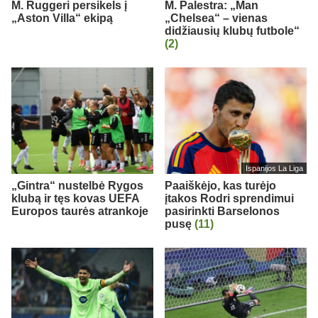
M. Ruggeri persikels į
M. Palestra: „Man
„Aston Villa“ ekipą
„Chelsea“ – vienas
didžiausių klubų futbole“
(2)
Ispanijos La Liga
„Gintra“ nustelbė Rygos
Paaiškėjo, kas turėjo
klubą ir tęs kovas UEFA
įtakos Rodri sprendimui
Europos taurės atrankoje
pasirinkti Barselonos
pusę
(11)