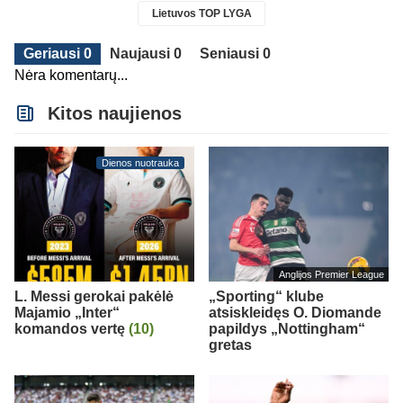
Lietuvos TOP LYGA
Geriausi 0
Naujausi 0
Seniausi 0
Nėra komentarų...
Kitos naujienos
Dienos nuotrauka
Anglijos Premier League
L. Messi gerokai pakėlė
„Sporting“ klube
Majamio „Inter“
atsiskleidęs O. Diomande
komandos vertę
(10)
papildys „Nottingham“
gretas