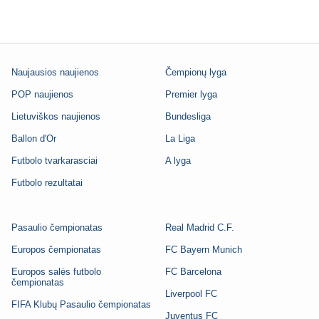
Naujausios naujienos
Čempionų lyga
POP naujienos
Premier lyga
Lietuviškos naujienos
Bundesliga
Ballon d'Or
La Liga
Futbolo tvarkarasciai
A lyga
Futbolo rezultatai
Pasaulio čempionatas
Real Madrid C.F.
Europos čempionatas
FC Bayern Munich
Europos salės futbolo
FC Barcelona
čempionatas
Liverpool FC
FIFA Klubų Pasaulio čempionatas
Juventus FC