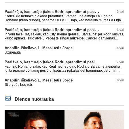
Paaiškėjo, kas turėjo įtakos Rodri sprendimui pasirinkti Barselonos pusę
3 val.
Kodėl RM nemoka niekada pralaimėti. Pamenu nelaimėjo La Liga po
Ronaldo (buvo duobė), bet ėmė UEFA CL, lojo, kad nereikia mums La Liga,
kaip n metų nepasisekė laimėti dar tada Benzema lyg užmetė, kad nori
laimėti La Liga. Dabar vėl gavo nuo Barcos ir Rodri ateina ne pas juos, vėl
Paaiškėjo, kas turėjo įtakos Rodri sprendimui pasirinkti Barselonos pusę
3 val.
nereikia mums jo, senas ir t.t. Gal davai vyriškai priimkit tuos pralaimėjimus
In your face RM, sakiau, kad City sueina gerai su Barca, net jei Rodri laisvas,
be kvailų nereikia, nenorim ir t.t.
klubo aplinka (šiuo atveju Pepa) teisingai nukreipė. Canceli dar vienas
buves Rodri bendraklubis, bus įdomus sezonas. Abu apsipirko neblogai.
Super
Anapilin iškeliavo L. Messi tėtis Jorge
6 val.
Uzuojauta
Paaiškėjo, kas turėjo įtakos Rodri sprendimui pasirinkti Barselonos pusę
7 val.
Fabrizio Romano sako, kad Real net nebidino Rodri, o Barca net neiperka
jo, ta prasme 50 liamų nesiūlo. Išpustas reikalas dėl traumingo, be 5min
dieduko.
Anapilin iškeliavo L. Messi tėtis Jorge
8 val.
Stiprybės Leo ✊🙏
Dienos nuotrauka