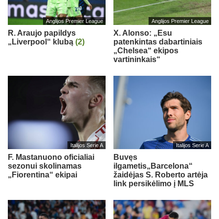
Anglijos Premier League
Anglijos Premier League
R. Araujo papildys
X. Alonso: „Esu
„Liverpool“ klubą
(2)
patenkintas dabartiniais
„Chelsea“ ekipos
vartininkais“
Italijos Serie A
Italijos Serie A
F. Mastanuono oficialiai
Buvęs
sezonui skolinamas
ilgametis„Barcelona“
„Fiorentina“ ekipai
žaidėjas S. Roberto artėja
link persikėlimo į MLS