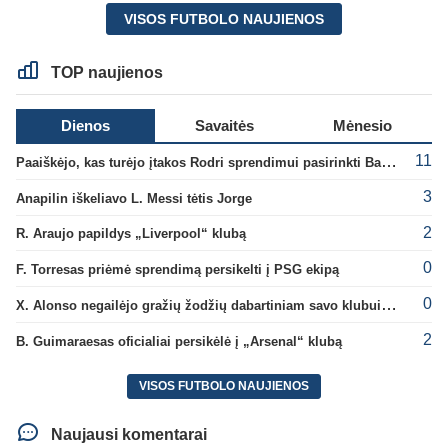
VISOS FUTBOLO NAUJIENOS
TOP naujienos
Dienos
Savaitės
Mėnesio
11
Paaiškėjo, kas turėjo įtakos Rodri sprendimui pasirinkti Barselonos pusę
3
Anapilin iškeliavo L. Messi tėtis Jorge
2
R. Araujo papildys „Liverpool“ klubą
0
F. Torresas priėmė sprendimą persikelti į PSG ekipą
0
X. Alonso negailėjo gražių žodžių dabartiniam savo klubui „Chelsea“
2
B. Guimaraesas oficialiai persikėlė į „Arsenal“ klubą
VISOS FUTBOLO NAUJIENOS
Naujausi komentarai