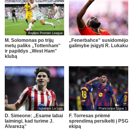
Anglijos Premier League
M. Solomonas po trijų
„Fenerbahce“ susidomėjo
metų paliks „Tottenham“
galimybe įsigyti R. Lukaku
ir papildys „West Ham“
klubą
Ispanijos La Liga
Prancūzijos Ligue 1
D. Simeone: „Esame labai
F. Torresas priėmė
laimingi, kad turime J.
sprendimą persikelti į PSG
Alvarezą“
ekipą