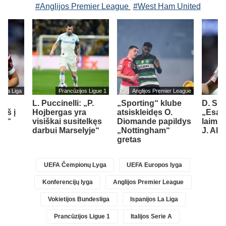
#Anglijos Premier League
#West Ham United
s La Liga
Prancūzijos Ligue 1
Anglijos Premier League
L. Puccinelli: „P.
„Sporting“ klube
D. Si
įš į
Hojbergas yra
atsiskleidęs O.
„Esam
ad“
visiškai susitelkęs
Diomande papildys
laimin
darbui Marselyje“
„Nottingham“
J. Alv
gretas
UEFA Čempionų Lyga
UEFA Europos lyga
Konferencijų lyga
Anglijos Premier League
Vokietijos Bundesliga
Ispanijos La Liga
Prancūzijos Ligue 1
Italijos Serie A