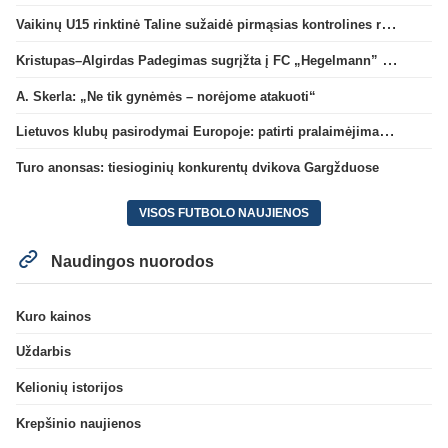
Vaikinų U15 rinktinė Taline sužaidė pirmąsias kontrolines rungtynes
Kristupas–Algirdas Padegimas sugrįžta į FC „Hegelmann” B sudėtį
A. Skerla: „Ne tik gynėmės – norėjome atakuoti“
Lietuvos klubų pasirodymai Europoje: patirti pralaimėjimai Kroatijos atstovams
Turo anonsas: tiesioginių konkurentų dvikova Gargžduose
VISOS FUTBOLO NAUJIENOS
Naudingos nuorodos
Kuro kainos
Uždarbis
Kelionių istorijos
Krepšinio naujienos