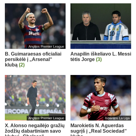
Anglijos Premier League
B. Guimaraesas oficialiai
Anapilin iškeliavo L. Messi
persikėlė į „Arsenal“
tėtis Jorge
(3)
klubą
(2)
Anglijos Premier League
Ispanijos La Liga
X. Alonso negailėjo gražių
Marokietis N. Aguerdas
žodžių dabartiniam savo
sugrįš į „Real Sociedad“