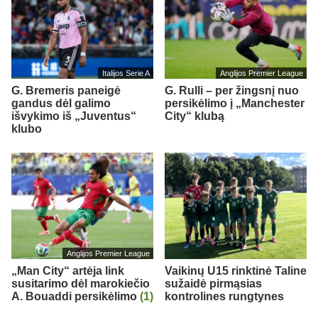
Italijos Serie A
Anglijos Premier League
G. Bremeris paneigė
G. Rulli – per žingsnį nuo
gandus dėl galimo
persikėlimo į „Manchester
išvykimo iš „Juventus“
City“ klubą
klubo
Anglijos Premier League
„Man City“ artėja link
Vaikinų U15 rinktinė Taline
susitarimo dėl marokiečio
sužaidė pirmąsias
A. Bouaddi persikėlimo
(1)
kontrolines rungtynes