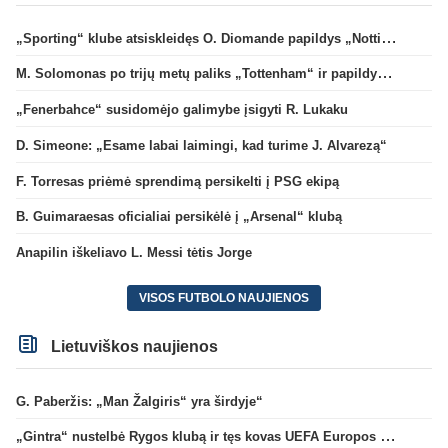
„Sporting“ klube atsiskleidęs O. Diomande papildys „Nottingham“ gretas
M. Solomonas po trijų metų paliks „Tottenham“ ir papildys „West Ham“ klubą
„Fenerbahce“ susidomėjo galimybe įsigyti R. Lukaku
D. Simeone: „Esame labai laimingi, kad turime J. Alvarezą“
F. Torresas priėmė sprendimą persikelti į PSG ekipą
B. Guimaraesas oficialiai persikėlė į „Arsenal“ klubą
Anapilin iškeliavo L. Messi tėtis Jorge
VISOS FUTBOLO NAUJIENOS
Lietuviškos naujienos
G. Paberžis: „Man Žalgiris“ yra širdyje“
„Gintra“ nustelbė Rygos klubą ir tęs kovas UEFA Europos taurės atrankoje