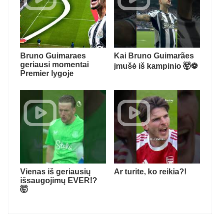
Bruno Guimaraes
Kai Bruno Guimarães
geriausi momentai
įmušė iš kampinio 🤯⚽️
Premier lygoje
Vienas iš geriausių
Ar turite, ko reikia?!
išsaugojimų EVER!?
🤯