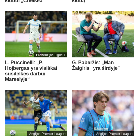
klubui „Chelsea“
klubą
Prancūzijos Ligue 1
L. Puccinelli: „P.
G. Paberžis: „Man
Hojbergas yra visiškai
Žalgiris“ yra širdyje“
susitelkęs darbui
Marselyje“
Anglijos Premier League
Anglijos Premier League