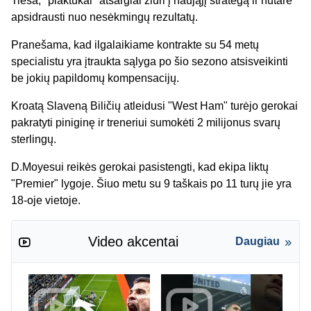
Tiesa, "plaktukai" atsargiai žiūri į naująjį strategą ir nutarė
apsidrausti nuo nesėkmingų rezultatų.
Pranešama, kad ilgalaikiame kontrakte su 54 metų
specialistu yra įtraukta sąlyga po šio sezono atsisveikinti
be jokių papildomų kompensacijų.
Kroatą Slaveną Biličių atleidusi "West Ham" turėjo gerokai
pakratyti piniginę ir treneriui sumokėti 2 milijonus svarų
sterlingų.
D.Moyesui reikės gerokai pasistengti, kad ekipa liktų
"Premier" lygoje. Šiuo metu su 9 taškais po 11 turų jie yra
18-oje vietoje.
Video akcentai
Daugiau