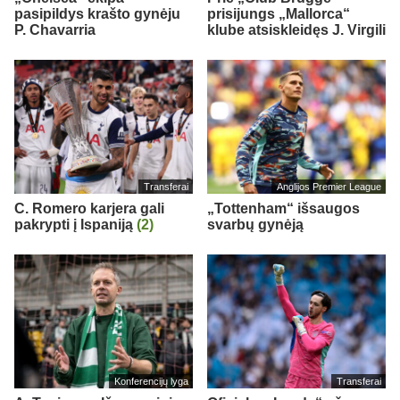
pasipildys krašto gynėju
prisijungs „Mallorca“
P. Chavarria
klube atsiskleidęs J. Virgili
Transferai
Anglijos Premier League
C. Romero karjera gali
„Tottenham“ išsaugos
pakrypti į Ispaniją
(2)
svarbų gynėją
Konferencijų lyga
Transferai