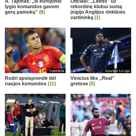
A. Tapinas: „Iš europinio
Oficialu: „Leeds“ už
lygio komandos gavom
rekordinę klubui sumą
gerų pamokų“
(6)
įsigijo Anglijos rinktinės
vartininką
(1)
Transferai
Ispanijos La Liga
Rodri apsisprendė dėl
Vinicius liks „Real“
naujos komandos
(11)
gretose
(5)