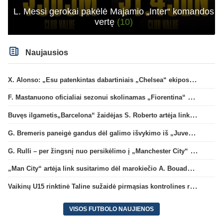
L. Messi gerokai pakėlė Majamio „Inter“ komandos
vertę
(10)
Naujausios
X. Alonso: „Esu patenkintas dabartiniais „Chelsea“ ekipos vartininkais“
F. Mastanuono oficialiai sezonui skolinamas „Fiorentina“ ekipai
Buvęs ilgametis„Barcelona“ žaidėjas S. Roberto artėja link persikėlimo į MLS
G. Bremeris paneigė gandus dėl galimo išvykimo iš „Juventus“ klubo
G. Rulli – per žingsnį nuo persikėlimo į „Manchester City“ klubą
„Man City“ artėja link susitarimo dėl marokiečio A. Bouaddi persikėlimo
Vaikinų U15 rinktinė Taline sužaidė pirmąsias kontrolines rungtynes
VISOS FUTBOLO NAUJIENOS