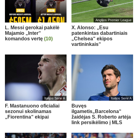
Anglijos Premier League
L. Messi gerokai pakėlė
X. Alonso: „Esu
Majamio „Inter“
patenkintas dabartiniais
komandos vertę
(10)
„Chelsea“ ekipos
vartininkais“
Italijos Serie A
Italijos Serie A
F. Mastanuono oficialiai
Buvęs
sezonui skolinamas
ilgametis„Barcelona“
„Fiorentina“ ekipai
žaidėjas S. Roberto artėja
link persikėlimo į MLS