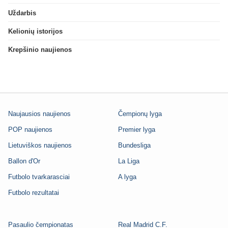
Uždarbis
Kelionių istorijos
Krepšinio naujienos
Naujausios naujienos
Čempionų lyga
POP naujienos
Premier lyga
Lietuviškos naujienos
Bundesliga
Ballon d'Or
La Liga
Futbolo tvarkarasciai
A lyga
Futbolo rezultatai
Pasaulio čempionatas
Real Madrid C.F.