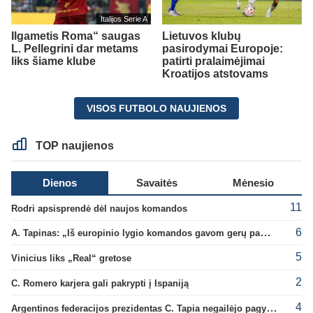
Italijos Serie A
Ilgametis Roma“ saugas
Lietuvos klubų
L. Pellegrini dar metams
pasirodymai Europoje:
liks šiame klube
patirti pralaimėjimai
Kroatijos atstovams
VISOS FUTBOLO NAUJIENOS
TOP naujienos
Dienos
Savaitės
Mėnesio
11
Rodri apsisprendė dėl naujos komandos
6
A. Tapinas: „Iš europinio lygio komandos gavom gerų pamokų“
5
Vinicius liks „Real“ gretose
2
C. Romero karjera gali pakrypti į Ispaniją
4
Argentinos federacijos prezidentas C. Tapia negailėjo pagyrų G. Infantino