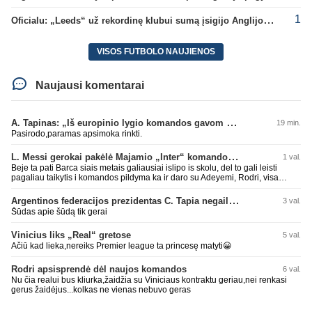
1
Oficialu: „Leeds“ už rekordinę klubui sumą įsigijo Anglijos rinktinės vartininką
VISOS FUTBOLO NAUJIENOS
Naujausi komentarai
A. Tapinas: „Iš europinio lygio komandos gavom gerų pamokų“
19 min.
Pasirodo,paramas apsimoka rinkti.
L. Messi gerokai pakėlė Majamio „Inter“ komandos vertę
1 val.
Beje ta pati Barca siais metais galiausiai islipo is skolu, del to gali leisti
pagaliau taikytis i komandos pildyma ka ir daro su Adeyemi, Rodri, visa
Julian Alvarez saga.
Argentinos federacijos prezidentas C. Tapia negailėjo pagyrų G. Infantino
3 val.
Šūdas apie šūdą tik gerai
Vinicius liks „Real“ gretose
5 val.
Ačiū kad lieka,nereiks Premier league ta princesę matyti😀
Rodri apsisprendė dėl naujos komandos
6 val.
Nu čia realui bus kliurka,žaidžia su Viniciaus kontraktu geriau,nei renkasi
gerus žaidėjus...kolkas ne vienas nebuvo geras