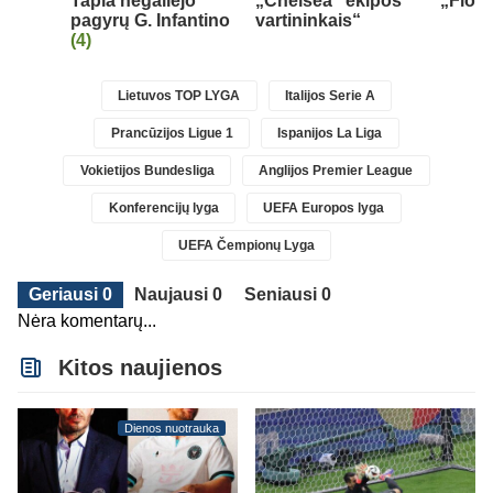
Tapia negailėjo
„Chelsea“ ekipos
„Fiore
pagyrų G. Infantino
vartininkais“
(4)
Lietuvos TOP LYGA
Italijos Serie A
Prancūzijos Ligue 1
Ispanijos La Liga
Vokietijos Bundesliga
Anglijos Premier League
Konferencijų lyga
UEFA Europos lyga
UEFA Čempionų Lyga
Geriausi 0
Naujausi 0
Seniausi 0
Nėra komentarų...
Kitos naujienos
Dienos nuotrauka