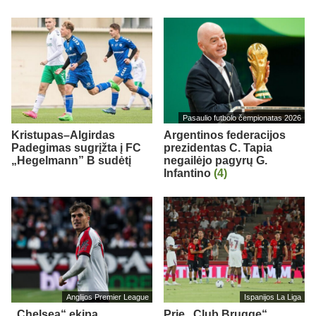
Pasaulio futbolo čempionatas 2026
Kristupas–Algirdas
Argentinos federacijos
Padegimas sugrįžta į FC
prezidentas C. Tapia
„Hegelmann” B sudėtį
negailėjo pagyrų G.
Infantino
(4)
Anglijos Premier League
Ispanijos La Liga
„Chelsea“ ekipa
Prie „Club Brugge“