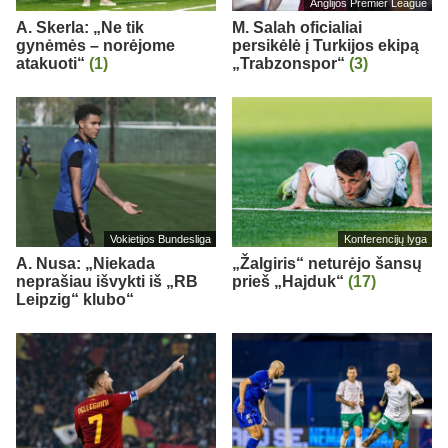
Anglijos Premier League
A. Skerla: „Ne tik
M. Salah oficialiai
gynėmės – norėjome
persikėlė į Turkijos ekipą
atakuoti“
(1)
„Trabzonspor“
(3)
Vokietijos Bundesliga
Konferencijų lyga
A. Nusa: „Niekada
„Žalgiris“ neturėjo šansų
neprašiau išvykti iš „RB
prieš „Hajduk“
(17)
Leipzig“ klubo“