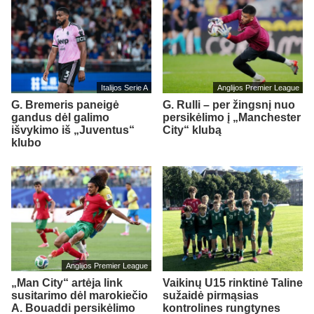
Italijos Serie A
Anglijos Premier League
G. Bremeris paneigė
G. Rulli – per žingsnį nuo
gandus dėl galimo
persikėlimo į „Manchester
išvykimo iš „Juventus“
City“ klubą
klubo
Anglijos Premier League
„Man City“ artėja link
Vaikinų U15 rinktinė Taline
susitarimo dėl marokiečio
sužaidė pirmąsias
A. Bouaddi persikėlimo
kontrolines rungtynes