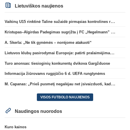
Lietuviškos naujienos
Vaikinų U15 rinktinė Taline sužaidė pirmąsias kontrolines rungtynes
Kristupas–Algirdas Padegimas sugrįžta į FC „Hegelmann” B sudėtį
A. Skerla: „Ne tik gynėmės – norėjome atakuoti“
Lietuvos klubų pasirodymai Europoje: patirti pralaimėjimai Kroatijos atstovams
Turo anonsas: tiesioginių konkurentų dvikova Gargžduose
Informacija žiūrovams rugpjūčio 6 d. UEFA rungtynėms
M. Capanas: „Prieš pusmetį negalėjau net įsivaizduoti, kad žaisime prieš „Hajduk“
VISOS FUTBOLO NAUJIENOS
Naudingos nuorodos
Kuro kainos