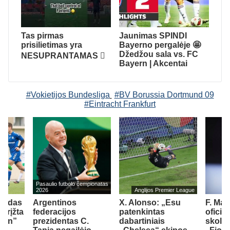
Tas pirmas
Jaunimas SPINDI
prisilietimas yra
Bayerno pergalėje 🤩
Džedžou sala vs. FC
NESUPRANTAMAS 🫪
Bayern | Akcentai
#Vokietijos Bundesliga
#BV Borussia Dortmund 09
#Eintracht Frankfurt
Pasaulio futbolo čempionatas
2026
Anglijos Premier League
girdas
Argentinos
X. Alonso: „Esu
F. Ma
grįžta
federacijos
patenkintas
oficia
ann”
prezidentas C.
dabartiniais
skoli