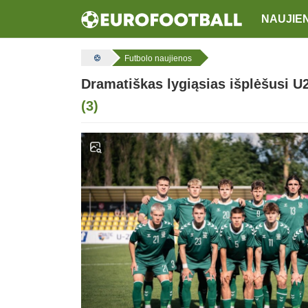
NAUJIE
Futbolo naujienos
Dramatiškas lygiąsias išplėšusi U2
(3)