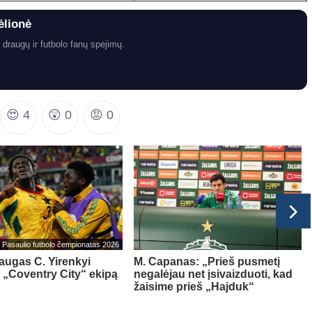
ėlionė
 draugų ir futbolo fanų spėjimų.
😍
4
😲
0
😡
0
Pasaulio futbolo čempionatas 2026
ugas C. Yirenkyi
M. Capanas: „Prieš pusmetį
 „Coventry City“ ekipą
negalėjau net įsivaizduoti, kad
žaisime prieš „Hajduk“