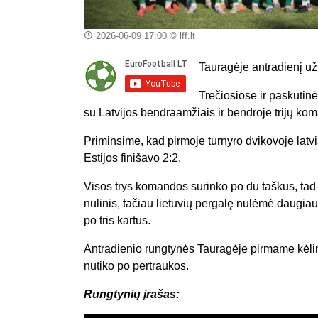
2026-06-09 17:00
© lff.lt
Tauragėje antradienį užs
Trečiosiose ir paskutinė
su Latvijos bendraamžiais ir bendroje trijų kom
Priminsime, kad pirmoje turnyro dvikovoje latviai
Estijos finišavo 2:2.
Visos trys komandos surinko po du taškus, tad 
nulinis, tačiau lietuvių pergalę nulėmė daugiau
po tris kartus.
Antradienio rungtynės Tauragėje pirmame kėliny
nutiko po pertraukos.
Rungtynių įrašas: