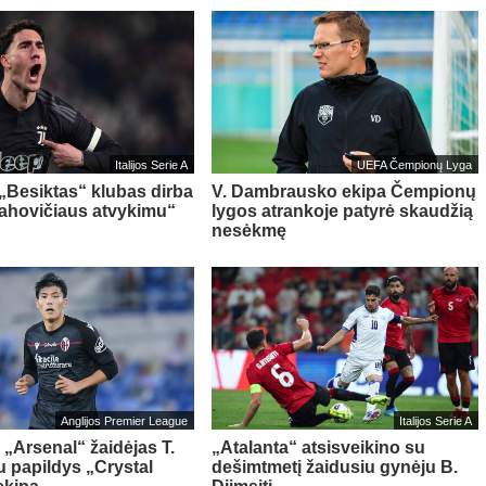
Italijos Serie A
UEFA Čempionų Lyga
 „Besiktas“ klubas dirba
V. Dambrausko ekipa Čempionų
Vlahovičiaus atvykimu“
lygos atrankoje patyrė skaudžią
nesėkmę
Anglijos Premier League
Italijos Serie A
 „Arsenal“ žaidėjas T.
„Atalanta“ atsisveikino su
 papildys „Crystal
dešimtmetį žaidusiu gynėju B.