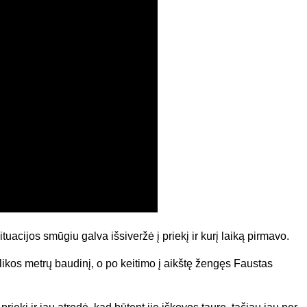
ituacijos smūgiu galva išsiveržė į priekį ir kurį laiką pirmavo.
likos metrų baudinį, o po keitimo į aikštę žengęs Faustas