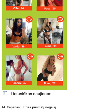
Lietuviškos naujienos
M. Capanas: „Prieš pusmetį negalėjau net įsivaizduoti, kad žaisime prieš „Hajduk“