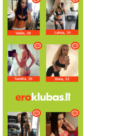
Anglijos Premier League
„Manchester United“ klubą
M. ter Stegenas: „Turime
palieka du atsarginiai
grąžinti „Ajax“ klubą ten,
vartininkai
jam priklauso“