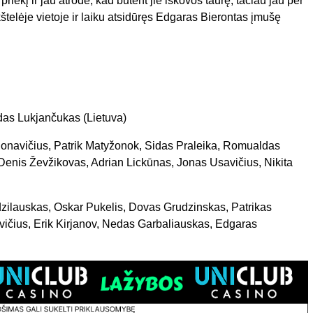
priekį ir jau atrodė, kad būtent jie iškovos taurę, tačiau jau per
štelėje vietoje ir laiku atsidūręs Edgaras Bierontas įmušę
das Lukjančukas (Lietuva)
gdonavičius, Patrik Matyžonok, Sidas Praleika, Romualdas
Denis Ževžikovas, Adrian Lickūnas, Jonas Usavičius, Nikita
dzilauskas, Oskar Pukelis, Dovas Grudzinskas, Patrikas
ičius, Erik Kirjanov, Nedas Garbaliauskas, Edgaras