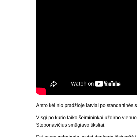
Antro kėlinio pradžioje latviai po standartinės s
Visgi po kurio laiko šeimininkai uždirbo vienuo
Steponavičius smūgiavo tiksliai.