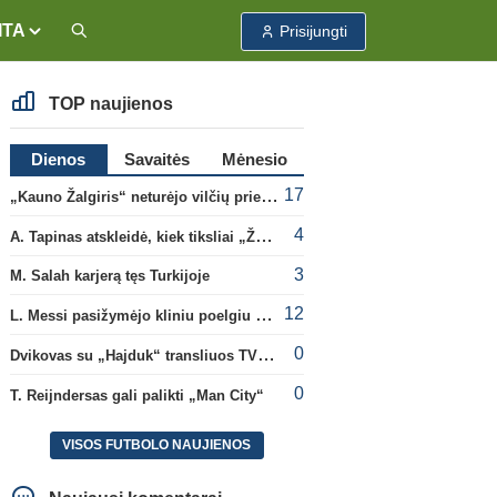
ITA
Prisijungti
TOP naujienos
Dienos
Savaitės
Mėnesio
17
„Kauno Žalgiris“ neturėjo vilčių prieš „Dinamo“
4
A. Tapinas atskleidė, kiek tiksliai „Žalgiris“ jau uždirbo iš UEFA premijų
3
M. Salah karjerą tęs Turkijoje
12
L. Messi pasižymėjo kliniu poelgiu dėl kilusių gaisrų Madride
0
Dvikovas su „Hajduk“ transliuos TV3, paskutinėje transliacijoje – nauji rekordai
0
T. Reijndersas gali palikti „Man City“
VISOS FUTBOLO NAUJIENOS