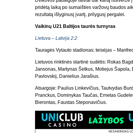
Dvikovos pabaigoje latviai dar kartą išsiveržė į 
pridėtą laiką po sumaišties varžovų baudos aik
rezultatą išlyginusį įvartį, prilygusį pergalei.
Vaikinų U21 Baltijos taurės turnyras
Lietuva – Latvija 2:2
Tauragės Vytauto stadionas; teisėjas – Manfre
Lietuvos rinktinės startinė sudėtis: Rokas Ba
Jansonas, Martynas Šetkus, Motiejus Šapola, 
Pavlovskij, Danielius Jarašius.
Atsargoje: Paulius Linkevičius, Tautvydas Bur
Pranckus, Dominykas Taučas, Ernetas Gudelev
Bierontas, Faustas Steponavičius.