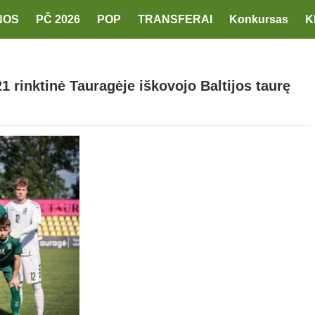
NOS
PČ 2026
POP
TRANSFERAI
Konkursas
K
1 rinktinė Tauragėje iškovojo Baltijos taurę