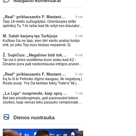
Naujausi komentarai
„Real“ priklausantis F. Mastantuono skolinamas „Fiorentina“ ekipai
4 val.
Taip 18-metis sužlugdytas. Orientuojies biški
aplinkoj Tu.? Ar rašai kad tik rašyt nes klaviaturą
mama nupirko?
M. Salah karjerą tęs Turkijoje
5 val.
Kažkas čia ne taip, vien dėl vardo arabai turėjo
imti, jei joks Top euro klubas nepaėmė 🤔
Ž. Sopičius: „Negalime būti tokie išsigandę“
6 val.
Tai cia ir pries susitikima buvo aisku kad KZ -
Dinamo pora pati neidomiausia intrigos prasme.
Dinamo sitam etape vieni stipriausiu, KZ vieni
silpniausiu. Taip kad nieko cia netiketo. Tik aisku
„Real“ priklausantis F. Mastantuono skolinamas „Fiorentina“ ekipai
6 val.
nereikejo zaist kaip i kelnes prisikus
Ką tu iš to Petriuko išgirsi daugiau, tik negatyvą į
Realo pusę. Yra čia keletas tokių "hate'a" tik į
Realo pusę sugeba išstenėti,nereikia kreipti
dėmesio į tokių veikeju PMS'sus,o ypač leistis į
„La Liga“ nusprendė, kaip spręs žaidėjų prisidengimo burnomis klausimą
7 val.
diskusijas su jais!
Bet tais prisidengimais, gali pasinaudot tokios
ziurkes, kaip vienas toks pasaulio cempionate
padare, bandydmas apkaltint Cuurella, kai sis
teparode, kad jo komandos druagui lupa
prakirsta.
Dienos nuotrauka