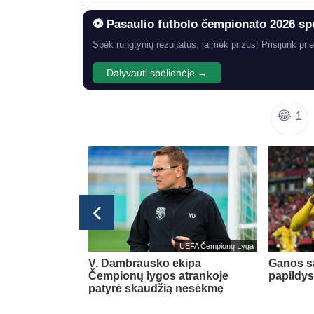
⚽ Pasaulio futbolo čempionato 2026 sp
Spėk rungtynių rezultatus, laimėk prizus! Prisijunk prie
Dalyvauti spėlionėje →
😂
1
Lietuvos TOP LYGA
UEFA Čempionų Lyga
ar vienas
V. Dambrausko ekipa
Ganos sa
Čempionų lygos atrankoje
papildys
patyrė skaudžią nesėkmę