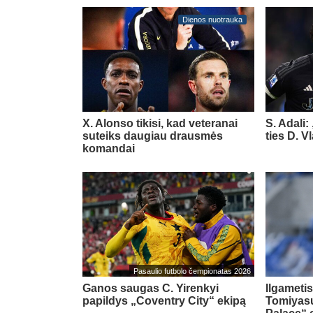
Dienos nuotrauka
X. Alonso tikisi, kad veteranai
S. Adali:
suteiks daugiau drausmės
ties D. 
komandai
Pasaulio futbolo čempionatas 2026
Ganos saugas C. Yirenkyi
Ilgametis
papildys „Coventry City“ ekipą
Tomiyasu