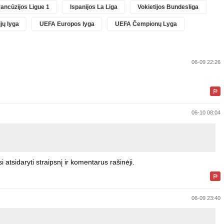
ancūzijos Ligue 1
Ispanijos La Liga
Vokietijos Bundesliga
jų lyga
UEFA Europos lyga
UEFA Čempionų Lyga
06-09 22:26
06-10 08:04
 atsidaryti straipsnį ir komentarus rašinėji.
06-09 23:40