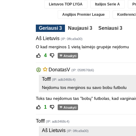
Lietuvos TOP LYGA
Italijos Serie A
Pr
Anglijos Premier League
Konferenci
Geriausi 3
Naujausi 3
Seniausi 3
Aš Lietuvis
(IP: 0ffca9a00)
O kad merginos 1 vietą laimėjo grupėje neįdomu
4
Atsakyti
DonatasV
(IP: 058f676b6)
Tofff
(IP: adb3468c4)
Neįdomu tos merginos su savo bobu futbolu
Toks tau neįdomus tas "bobų" futbolas, kad varginaisi
1
Atsakyti
Tofff
(IP: adb3468c4)
Aš Lietuvis
(IP: 0ffca9a00)