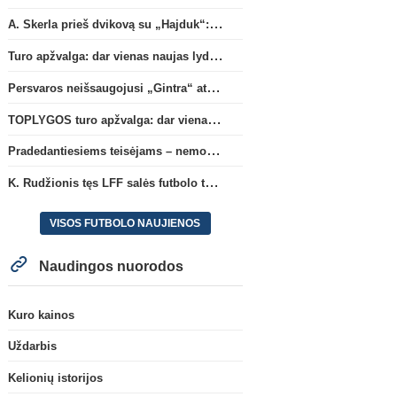
A. Skerla prieš dvikovą su „Hajduk“: „Tai kito kalibro komanda“
Turo apžvalga: dar vienas naujas lyderis
Persvaros neišsaugojusi „Gintra“ atrankos pusfinalyje nusileido Škotijos čempionėms
TOPLYGOS turo apžvalga: dar vienas naujas lyderis
Pradedantiesiems teisėjams – nemokamas seminaras Vilniuje šį penktadienį
K. Rudžionis tęs LFF salės futbolo techninio direktoriaus veiklą
VISOS FUTBOLO NAUJIENOS
Naudingos nuorodos
Kuro kainos
Uždarbis
Kelionių istorijos