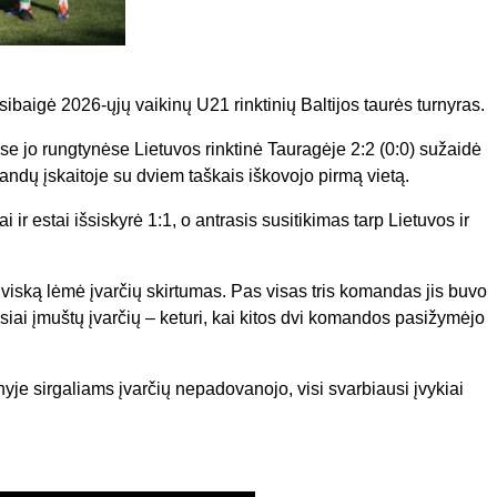
ibaigė 2026-ųjų vaikinų U21 rinktinių Baltijos taurės turnyras.
se jo rungtynėse Lietuvos rinktinė Tauragėje 2:2 (0:0) sužaidė
andų įskaitoje su dviem taškais iškovojo pirmą vietą.
 ir estai išsiskyrė 1:1, o antrasis susitikimas tarp Lietuvos ir
viską lėmė įvarčių skirtumas. Pas visas tris komandas jis buvo
siai įmuštų įvarčių – keturi, kai kitos dvi komandos pasižymėjo
je sirgaliams įvarčių nepadovanojo, visi svarbiausi įvykiai