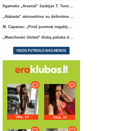
Ilgametis „Arsenal“ žaidėjas T. Tomiyasu papildys „Crystal Palace“ ekipą
„Atalanta“ atsisveikino su dešimtmetį žaidusiu gynėju B. Djimsiti
M. Capanas: „Prieš pusmetį negalėjau net įsivaizduoti, kad žaisime prieš „Hajduk“
„Manchester United“ klubą palieka du atsarginiai vartininkai
VISOS FUTBOLO NAUJIENOS