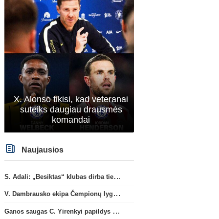
X. Alonso tikisi, kad veteranai
suteiks daugiau drausmės
komandai
Naujausios
S. Adali: „Besiktas“ klubas dirba ties D. Vlahovičiaus atvykimu“
V. Dambrausko ekipa Čempionų lygos atrankoje patyrė skaudžią nesėkmę
Ganos saugas C. Yirenkyi papildys „Coventry City“ ekipą