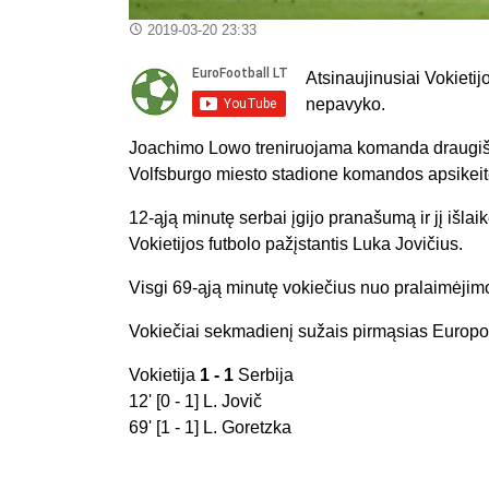
2019-03-20 23:33
Atsinaujinusiai Vokietijo
nepavyko.
Joachimo Lowo treniruojama komanda draugišk
Volfsburgo miesto stadione komandos apsikeitė
12-ąją minutę serbai įgijo pranašumą ir jį išlaikė
Vokietijos futbolo pažįstantis Luka Jovičius.
Visgi 69-ąją minutę vokiečius nuo pralaimėjim
Vokiečiai sekmadienį sužais pirmąsias Europo
Vokietija
1 - 1
Serbija
12' [0 - 1] L. Jovič
69' [1 - 1] L. Goretzka