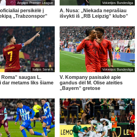
Anglijos Premier League
Vokietijos Bundesliga
oficialiai persikėlė į
A. Nusa: „Niekada neprašiau
 ekipą „Trabzonspor“
išvykti iš „RB Leipzig“ klubo“
Italijos Serie A
Vokietijos Bundesliga
s Roma“ saugas L.
V. Kompany pasisakė apie
ni dar metams liks šiame
gandus dėl M. Olise ateities
„Bayern“ gretose