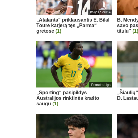
Italijos Serie A
„Atalanta“ priklausantis E. Bilal
B. Mendy
Toure karjerą tęs „Parma“
savo pas
gretose
(1)
titulu“
(1
Primeira Liga
„Sporting“ pasipildys
„Šiaulių
Australijos rinktinės krašto
D. Last
saugu
(1)