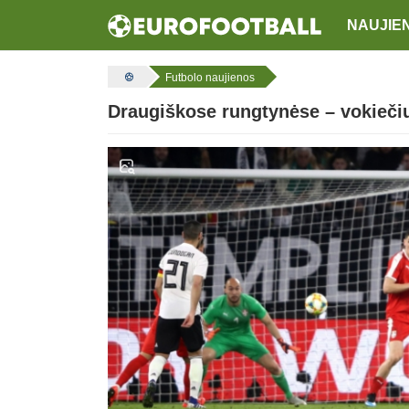
NAUJIE
Futbolo naujienos
Draugiškose rungtynėse – vokiečių