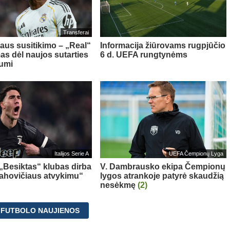
Transferai
aus susitikimo – „Real“
Informacija žiūrovams rugpjūčio
as dėl naujos sutarties
6 d. UEFA rungtynėms
iumi
Italijos Serie A
UEFA Čempionų Lyga
 „Besiktas“ klubas dirba
V. Dambrausko ekipa Čempionų
Vlahovičiaus atvykimu“
lygos atrankoje patyrė skaudžią
nesėkmę
(2)
 FUTBOLO NAUJIENOS