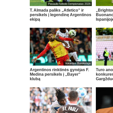
Pasaulio futbolo čempionatas 2026
T. Almada paliks „Atletico“ ir
„Brighton
persikels į legendinę Argentinos
Buonanot
ekipą
Ispanijoj
Vokietijos Bundesliga
Argentinos rinktinės gynėjas F.
Turo ano
Medina persikels į „Bayer“
konkuren
klubą
Gargždu