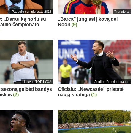
Pasaulio čempionatas 2018
Transferai
: „Darau ką noriu su
„Barca“ jungiasi į kovą dėl
aulio čempionato
Rodri
(9)
)
Lietuvos TOP LYGA
Anglijos Premier League
“ sezoną gelbėti bandys
Oficialu: „Newcastle“ pristatė
auskas
(2)
naują strategą
(1)