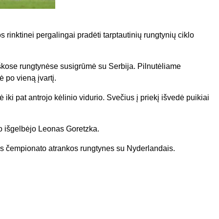
s rinktinei pergalingai pradėti tarptautinių rungtynių ciklo
ose rungtynėse susigrūmė su Serbija. Pilnutėliame
 po vieną įvartį.
 iki pat antrojo kėlinio vidurio. Svečius į priekį išvedė puikiai
o išgelbėjo Leonas Goretzka.
s čempionato atrankos rungtynes su Nyderlandais.