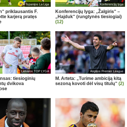
Ispanijos La Liga
Konferencijų lyga
“ priklausantis F.
Konferencijų lyga: „Žalgiris“ –
te karjerą pratęs
„Hajduk“ (rungtynės tiesiogiai)
e
(12)
Lietuvos TOP LYGA
Anglijos Premier League
nsas: tiesioginių
M. Arteta: „Turime ambiciją kitą
tų dvikova
sezoną kovoti dėl visų titulų“
(2)
ose