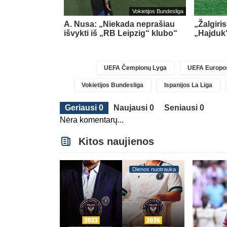
Lietuvos TOP LYGA
Vokietijos Bundesliga
esioginių
A. Nusa: „Niekada neprašiau
„Žalgiri
ova
išvykti iš „RB Leipzig“ klubo“
„Hajduk
UEFA Čempionų Lyga
UEFA Europos
Vokietijos Bundesliga
Ispanijos La Liga
Geriausi 0
Naujausi 0
Seniausi 0
Nėra komentarų...
Kitos naujienos
Dienos nuotrauka