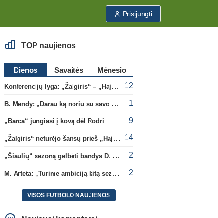
Prisijungti
TOP naujienos
Dienos
Savaitės
Mėnesio
12
Konferencijų lyga: „Žalgiris“ – „Hajduk“ (rungtynės tiesiogiai)
1
B. Mendy: „Darau ką noriu su savo pasaulio čempionato titulu“
9
„Barca“ jungiasi į kovą dėl Rodri
14
„Žalgiris“ neturėjo šansų prieš „Hajduk“
2
„Šiaulių“ sezoną gelbėti bandys D. Lastauskas
2
M. Arteta: „Turime ambiciją kitą sezoną kovoti dėl visų titulų“
VISOS FUTBOLO NAUJIENOS