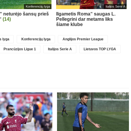
Konferencijų lyga
Italijos Serie A
s“ neturėjo šansų prieš
Ilgametis Roma“ saugas L.
“
(14)
Pellegrini dar metams liks
šiame klube
 lyga
Konferencijų lyga
Anglijos Premier League
Prancūzijos Ligue 1
Italijos Serie A
Lietuvos TOP LYGA