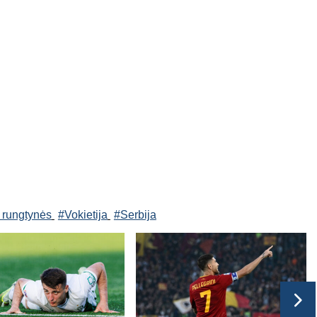
 rungtynės
#Vokietija
#Serbija