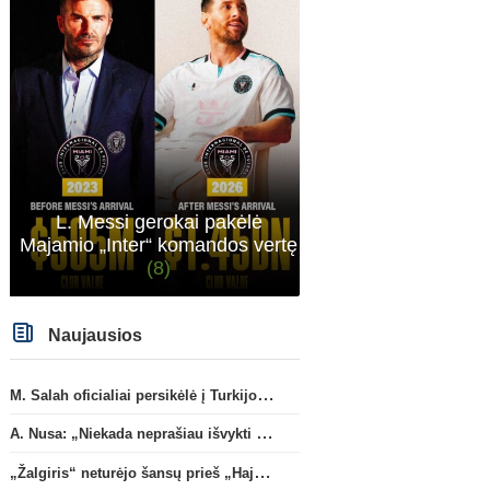
L. Messi gerokai pakėlė
Majamio „Inter“ komandos vertę
(8)
Naujausios
M. Salah oficialiai persikėlė į Turkijos ekipą „Trabzonspor“
A. Nusa: „Niekada neprašiau išvykti iš „RB Leipzig“ klubo“
„Žalgiris“ neturėjo šansų prieš „Hajduk“