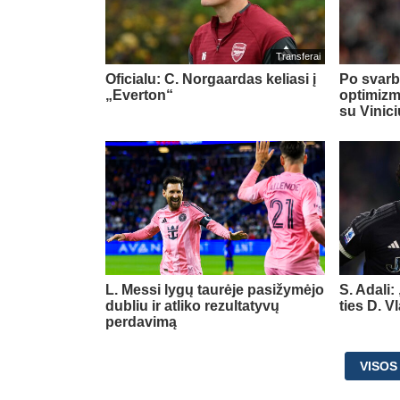
Transferai
Oficialu: C. Norgaardas keliasi į
Po svarb
„Everton“
optimizm
su Vinic
L. Messi lygų taurėje pasižymėjo
S. Adali:
dubliu ir atliko rezultatyvų
ties D. 
perdavimą
VISOS