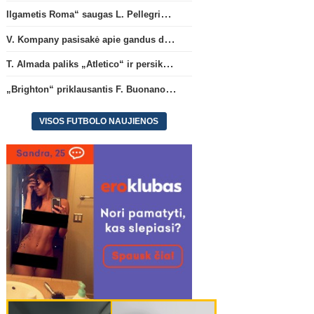
Ilgametis Roma“ saugas L. Pellegrini dar metams liks šiame klube
Pasaulio futbolo čempionatas 2026
Ispanij
T. Almada paliks „Atletico“ ir
„Brighton“ priklausantis 
V. Kompany pasisakė apie gandus dėl M. Olise ateities „Bayern“ gretose
persikels į legendinę
Buonanotte karjerą prat
Argentinos ekipą
Ispanijoje
T. Almada paliks „Atletico“ ir persikels į legendinę Argentinos ekipą
„Brighton“ priklausantis F. Buonanotte karjerą pratęs Ispanijoje
VISOS FUTBOLO NAUJIENOS