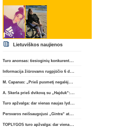
Lietuviškos naujienos
Turo anonsas: tiesioginių konkurentų dvikova Gargžduose
Informacija žiūrovams rugpjūčio 6 d. UEFA rungtynėms
M. Capanas: „Prieš pusmetį negalėjau net įsivaizduoti, kad žaisime prieš „Hajduk“
A. Skerla prieš dvikovą su „Hajduk“: „Tai kito kalibro komanda“
Turo apžvalga: dar vienas naujas lyderis
Persvaros neišsaugojusi „Gintra“ atrankos pusfinalyje nusileido Škotijos čempionėms
TOPLYGOS turo apžvalga: dar vienas naujas lyderis