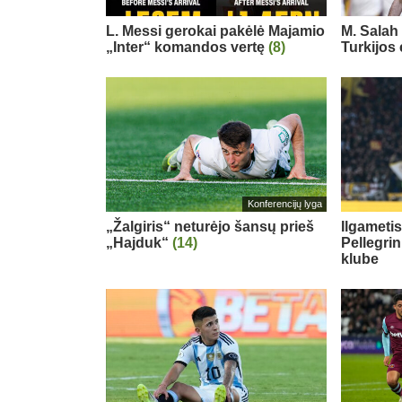
L. Messi gerokai pakėlė Majamio
M. Salah 
„Inter“ komandos vertę
(8)
Turkijos
Konferencijų lyga
„Žalgiris“ neturėjo šansų prieš
Ilgameti
„Hajduk“
(14)
Pellegri
klube