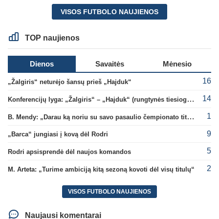
VISOS FUTBOLO NAUJIENOS
TOP naujienos
Dienos
Savaitės
Mėnesio
16
„Žalgiris“ neturėjo šansų prieš „Hajduk“
14
Konferencijų lyga: „Žalgiris“ – „Hajduk“ (rungtynės tiesiogiai)
1
B. Mendy: „Darau ką noriu su savo pasaulio čempionato titulu“
9
„Barca“ jungiasi į kovą dėl Rodri
5
Rodri apsisprendė dėl naujos komandos
2
M. Arteta: „Turime ambiciją kitą sezoną kovoti dėl visų titulų“
VISOS FUTBOLO NAUJIENOS
Naujausi komentarai