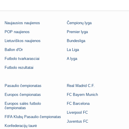
Naujausios naujienos
Čempionų lyga
POP naujienos
Premier lyga
Lietuviškos naujienos
Bundesliga
Ballon d'Or
La Liga
Futbolo tvarkarasciai
A lyga
Futbolo rezultatai
Pasaulio čempionatas
Real Madrid C.F.
Europos čempionatas
FC Bayern Munich
Europos salės futbolo
FC Barcelona
čempionatas
Liverpool FC
FIFA Klubų Pasaulio čempionatas
Juventus FC
Konfederacijų taurė