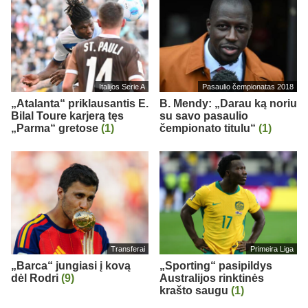
Italijos Serie A
Pasaulio čempionatas 2018
„Atalanta“ priklausantis E.
B. Mendy: „Darau ką noriu
Bilal Toure karjerą tęs
su savo pasaulio
„Parma“ gretose
(1)
čempionato titulu“
(1)
Transferai
Primeira Liga
„Barca“ jungiasi į kovą
„Sporting“ pasipildys
dėl Rodri
(9)
Australijos rinktinės
krašto saugu
(1)