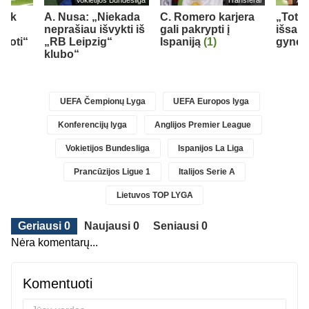
Vokietijos Bundesliga
Transferai
Ang
 tik
A. Nusa: „Niekada
C. Romero karjera
„Tott
neprašiau išvykti iš
gali pakrypti į
išsau
kuoti“
„RB Leipzig“
Ispaniją
(1)
gynėj
klubo“
UEFA Čempionų Lyga
UEFA Europos lyga
Konferencijų lyga
Anglijos Premier League
Vokietijos Bundesliga
Ispanijos La Liga
Prancūzijos Ligue 1
Italijos Serie A
Lietuvos TOP LYGA
Geriausi 0
Naujausi 0
Seniausi 0
Nėra komentarų...
Komentuoti