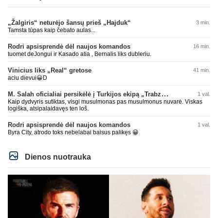
„Žalgiris“ neturėjo šansų prieš „Hajduk“
3 min.
Tamsta tūpas kaip čebato aulas...
Rodri apsisprendė dėl naujos komandos
16 min.
tuomet deJongui ir Kasado atia , Bernalis liks dubleriu.
Vinicius liks „Real“ gretose
41 min.
aciu dievui😀D
M. Salah oficialiai persikėlė į Turkijos ekipą „Trabzonspor“
1 val.
Kaip dydvyris sutiktas, visgi musulmonas pas musulmonus nuvarė. Viskas
logiška, atsipalaidavęs ten loš.
Rodri apsisprendė dėl naujos komandos
1 val.
Byra City, atrodo toks nebelabai baisus palikęs 😀
Dienos nuotrauka