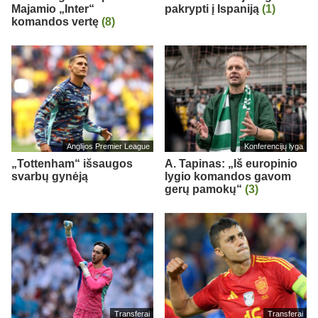
Majamio „Inter“
pakrypti į Ispaniją
(1)
komandos vertę
(8)
Anglijos Premier League
Konferencijų lyga
„Tottenham“ išsaugos
A. Tapinas: „Iš europinio
svarbų gynėją
lygio komandos gavom
gerų pamokų“
(3)
Transferai
Transferai