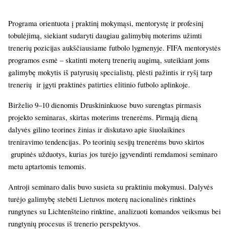
Programa orientuota į praktinį mokymąsi, mentorystę ir profesinį
tobulėjimą, siekiant sudaryti daugiau galimybių moterims užimti
trenerių pozicijas aukščiausiame futbolo lygmenyje. FIFA mentorystės
programos esmė – skatinti moterų trenerių augimą, suteikiant joms
galimybę mokytis iš patyrusių specialistų, plėsti pažintis ir ryšį tarp
trenerių ir įgyti praktinės patirties elitinio futbolo aplinkoje.
Birželio 9–10 dienomis Druskininkuose buvo surengtas pirmasis
projekto seminaras, skirtas moterims trenerėms. Pirmąją dieną
dalyvės gilino teorines žinias ir diskutavo apie šiuolaikines
treniravimo tendencijas. Po teorinių sesijų trenerėms buvo skirtos
grupinės užduotys, kurias jos turėjo įgyvendinti remdamosi seminaro
metu aptartomis temomis.
Antroji seminaro dalis buvo susieta su praktiniu mokymusi. Dalyvės
turėjo galimybę stebėti Lietuvos moterų nacionalinės rinktinės
rungtynes su Lichtenšteino rinktine, analizuoti komandos veiksmus bei
rungtynių procesus iš trenerio perspektyvos.