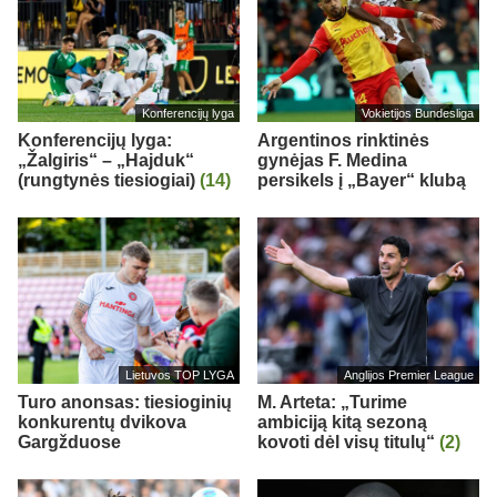
Konferencijų lyga
Vokietijos Bundesliga
Konferencijų lyga:
Argentinos rinktinės
„Žalgiris“ – „Hajduk“
gynėjas F. Medina
(rungtynės tiesiogiai)
(14)
persikels į „Bayer“ klubą
Lietuvos TOP LYGA
Anglijos Premier League
Turo anonsas: tiesioginių
M. Arteta: „Turime
konkurentų dvikova
ambiciją kitą sezoną
Gargžduose
kovoti dėl visų titulų“
(2)