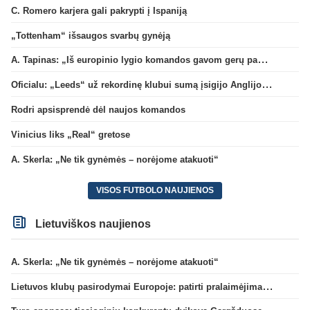
C. Romero karjera gali pakrypti į Ispaniją
„Tottenham“ išsaugos svarbų gynėją
A. Tapinas: „Iš europinio lygio komandos gavom gerų pamokų“
Oficialu: „Leeds“ už rekordinę klubui sumą įsigijo Anglijos rinktinės vartininką
Rodri apsisprendė dėl naujos komandos
Vinicius liks „Real“ gretose
A. Skerla: „Ne tik gynėmės – norėjome atakuoti“
VISOS FUTBOLO NAUJIENOS
Lietuviškos naujienos
A. Skerla: „Ne tik gynėmės – norėjome atakuoti“
Lietuvos klubų pasirodymai Europoje: patirti pralaimėjimai Kroatijos atstovams