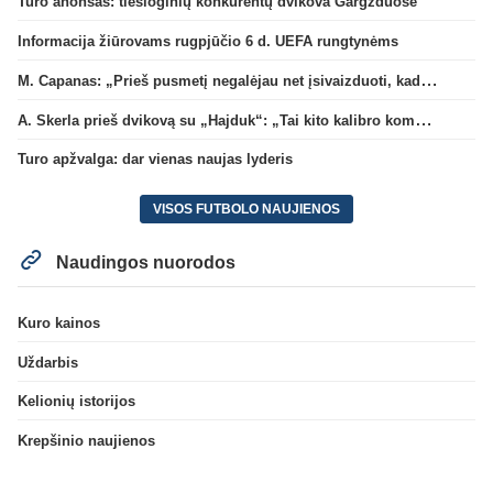
Turo anonsas: tiesioginių konkurentų dvikova Gargžduose
Informacija žiūrovams rugpjūčio 6 d. UEFA rungtynėms
M. Capanas: „Prieš pusmetį negalėjau net įsivaizduoti, kad žaisime prieš „Hajduk“
A. Skerla prieš dvikovą su „Hajduk“: „Tai kito kalibro komanda“
Turo apžvalga: dar vienas naujas lyderis
VISOS FUTBOLO NAUJIENOS
Naudingos nuorodos
Kuro kainos
Uždarbis
Kelionių istorijos
Krepšinio naujienos