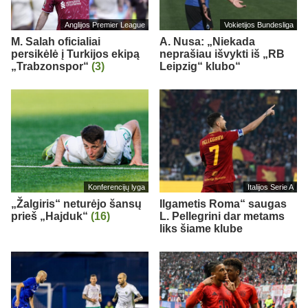
Anglijos Premier League
Vokietijos Bundesliga
M. Salah oficialiai
A. Nusa: „Niekada
persikėlė į Turkijos ekipą
neprašiau išvykti iš „RB
„Trabzonspor“
(3)
Leipzig“ klubo“
Konferencijų lyga
Italijos Serie A
„Žalgiris“ neturėjo šansų
Ilgametis Roma“ saugas
prieš „Hajduk“
(16)
L. Pellegrini dar metams
liks šiame klube