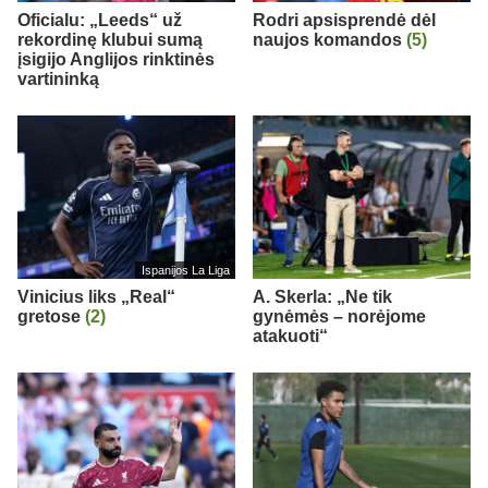
Oficialu: „Leeds“ už
Rodri apsisprendė dėl
rekordinę klubui sumą
naujos komandos
(5)
įsigijo Anglijos rinktinės
vartininką
Ispanijos La Liga
Vinicius liks „Real“
A. Skerla: „Ne tik
gretose
(2)
gynėmės – norėjome
atakuoti“