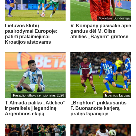
Vokietijos Bundesliga
Lietuvos klubų
V. Kompany pasisakė apie
pasirodymai Europoje:
gandus dėl M. Olise
patirti pralaimėjimai
ateities „Bayern“ gretose
Kroatijos atstovams
Pasaulio futbolo čempionatas 2026
Ispanijos La Liga
T. Almada paliks „Atletico“
„Brighton“ priklausantis
ir persikels į legendinę
F. Buonanotte karjerą
Argentinos ekipą
pratęs Ispanijoje