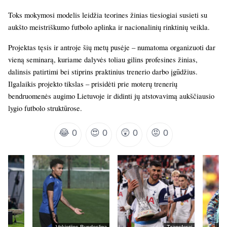
Toks mokymosi modelis leidžia teorines žinias tiesiogiai susieti su
aukšto meistriškumo futbolo aplinka ir nacionalinių rinktinių veikla.
Projektas tęsis ir antroje šių metų pusėje – numatoma organizuoti dar
vieną seminarą, kuriame dalyvės toliau gilins profesines žinias,
dalinsis patirtimi bei stiprins praktinius trenerio darbo įgūdžius.
Ilgalaikis projekto tikslas – prisidėti prie moterų trenerių
bendruomenės augimo Lietuvoje ir didinti jų atstovavimą aukščiausio
lygio futbolo struktūrose.
😂
0
😍
0
😲
0
😡
0