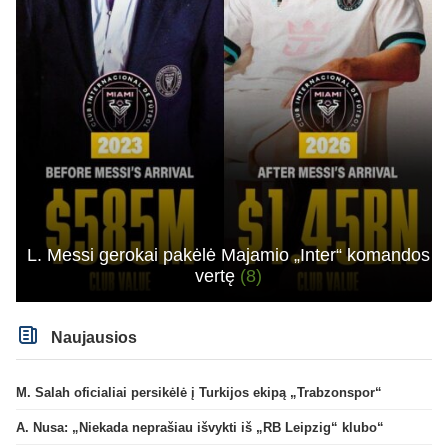
L. Messi gerokai pakėlė Majamio „Inter“ komandos
vertę
(8)
Naujausios
M. Salah oficialiai persikėlė į Turkijos ekipą „Trabzonspor“
A. Nusa: „Niekada neprašiau išvykti iš „RB Leipzig“ klubo“