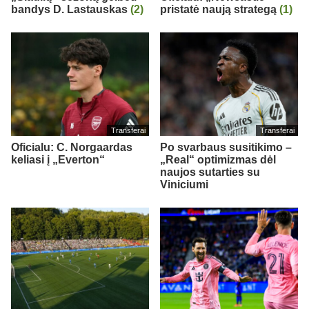
bandys D. Lastauskas
(2)
pristatė naują strategą
(1)
Transferai
Transferai
Oficialu: C. Norgaardas
Po svarbaus susitikimo –
keliasi į „Everton“
„Real“ optimizmas dėl
naujos sutarties su
Viniciumi