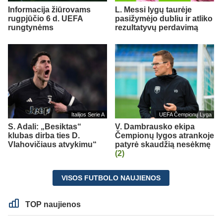
Informacija žiūrovams
L. Messi lygų taurėje
rugpjūčio 6 d. UEFA
pasižymėjo dubliu ir atliko
rungtynėms
rezultatyvų perdavimą
Italijos Serie A
UEFA Čempionų Lyga
S. Adali: „Besiktas“
V. Dambrausko ekipa
klubas dirba ties D.
Čempionų lygos atrankoje
Vlahovičiaus atvykimu“
patyrė skaudžią nesėkmę
(2)
VISOS FUTBOLO NAUJIENOS
TOP naujienos