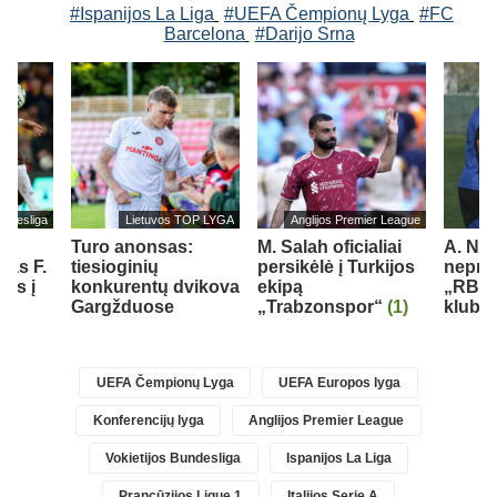
#Ispanijos La Liga
#UEFA Čempionų Lyga
#FC
Barcelona
#Darijo Srna
undesliga
Lietuvos TOP LYGA
Anglijos Premier League
Turo anonsas:
M. Salah oficialiai
A. Nu
jas F.
tiesioginių
persikėlė į Turkijos
nepraš
els į
konkurentų dvikova
ekipą
„RB L
ą
Gargžduose
„Trabzonspor“
(1)
klubo
UEFA Čempionų Lyga
UEFA Europos lyga
Konferencijų lyga
Anglijos Premier League
Vokietijos Bundesliga
Ispanijos La Liga
Prancūzijos Ligue 1
Italijos Serie A