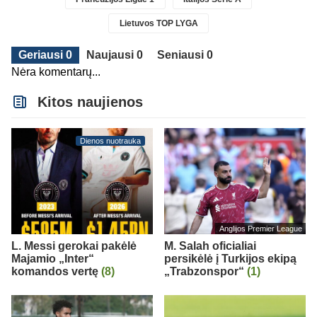
Lietuvos TOP LYGA
Geriausi 0
Naujausi 0
Seniausi 0
Nėra komentarų...
Kitos naujienos
Dienos nuotrauka
Anglijos Premier League
L. Messi gerokai pakėlė
M. Salah oficialiai
Majamio „Inter“
persikėlė į Turkijos ekipą
komandos vertę
(8)
„Trabzonspor“
(1)