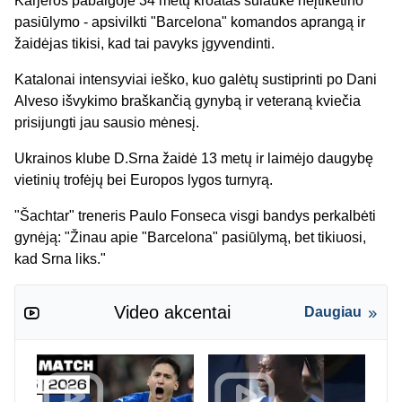
Karjeros pabaigoje 34 metų kroatas sulaukė neįtikėtino
pasiūlymo - apsivilkti "Barcelona" komandos aprangą ir
žaidėjas tikisi, kad tai pavyks įgyvendinti.
Katalonai intensyviai ieško, kuo galėtų sustiprinti po Dani
Alveso išvykimo braškančią gynybą ir veteraną kviečia
prisijungti jau sausio mėnesį.
Ukrainos klube D.Srna žaidė 13 metų ir laimėjo daugybę
vietinių trofėjų bei Europos lygos turnyrą.
"Šachtar" treneris Paulo Fonseca visgi bandys perkalbėti
gynėją: "Žinau apie "Barcelona" pasiūlymą, bet tikiuosi,
kad Srna liks."
Video akcentai
Daugiau