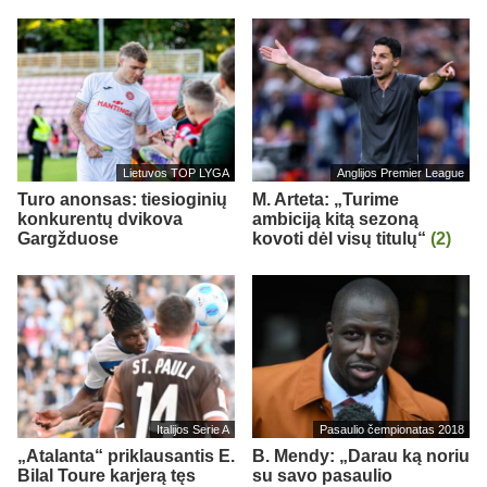
Lietuvos TOP LYGA
Anglijos Premier League
Turo anonsas: tiesioginių
M. Arteta: „Turime
konkurentų dvikova
ambiciją kitą sezoną
Gargžduose
kovoti dėl visų titulų“
(2)
Italijos Serie A
Pasaulio čempionatas 2018
„Atalanta“ priklausantis E.
B. Mendy: „Darau ką noriu
Bilal Toure karjerą tęs
su savo pasaulio