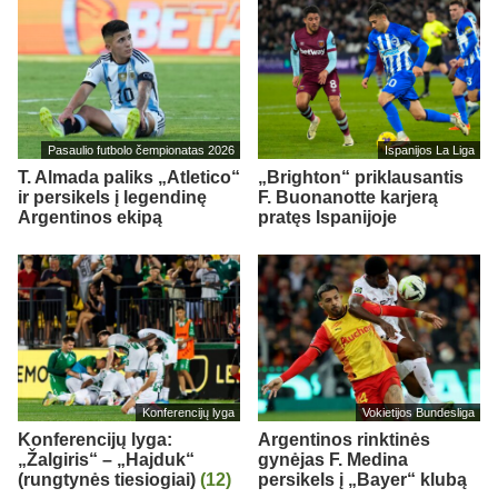
Pasaulio futbolo čempionatas 2026
Ispanijos La Liga
T. Almada paliks „Atletico“
„Brighton“ priklausantis
ir persikels į legendinę
F. Buonanotte karjerą
Argentinos ekipą
pratęs Ispanijoje
Konferencijų lyga
Vokietijos Bundesliga
Konferencijų lyga:
Argentinos rinktinės
„Žalgiris“ – „Hajduk“
gynėjas F. Medina
(rungtynės tiesiogiai)
(12)
persikels į „Bayer“ klubą