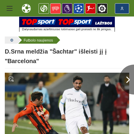
Futbolo naujienos
D.Srna meldžia "Šachtar" išleisti jį į
"Barcelona"