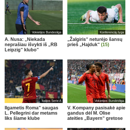
Vokietijos Bundesliga
Konferencijų lyga
A. Nusa: „Niekada
„Žalgiris“ neturėjo šansų
neprašiau išvykti iš „RB
prieš „Hajduk“
(15)
Leipzig“ klubo“
Italijos Serie A
Vokietijos Bundesliga
Ilgametis Roma“ saugas
V. Kompany pasisakė apie
L. Pellegrini dar metams
gandus dėl M. Olise
liks šiame klube
ateities „Bayern“ gretose