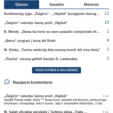
Dienos
Savaitės
Mėnesio
12
Konferencijų lyga: „Žalgiris“ – „Hajduk“ (rungtynės tiesiogiai)
15
„Žalgiris“ neturėjo šansų prieš „Hajduk“
1
B. Mendy: „Darau ką noriu su savo pasaulio čempionato titulu“
9
„Barca“ jungiasi į kovą dėl Rodri
2
M. Arteta: „Turime ambiciją kitą sezoną kovoti dėl visų titulų“
2
„Šiaulių“ sezoną gelbėti bandys D. Lastauskas
VISOS FUTBOLO NAUJIENOS
Naujausi komentarai
„Žalgiris“ neturėjo šansų prieš „Hajduk“
2 val.
Apsikti Puksta reiktu. Koks *** tevas buvo, sikantis ant tevynes, pirma proga
isvyniojes i issvajotaja, toks ir sunus. .taip ir neismokes lietuviskai...ir dar
pasimaives pries ziurovus po golo...aciu, ne...nebent vertybiu neturintis
laurynas ikalbins
M. Salah oficialiai persikėlė į Turkijos ekipą „Trabzonspor“
3 val.