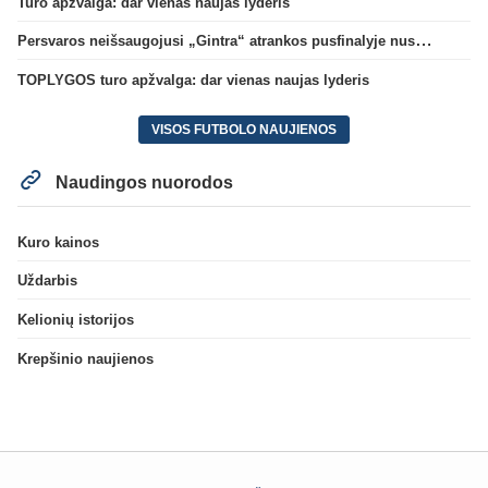
Turo apžvalga: dar vienas naujas lyderis
Persvaros neišsaugojusi „Gintra“ atrankos pusfinalyje nusileido Škotijos čempionėms
TOPLYGOS turo apžvalga: dar vienas naujas lyderis
VISOS FUTBOLO NAUJIENOS
Naudingos nuorodos
Kuro kainos
Uždarbis
Kelionių istorijos
Krepšinio naujienos