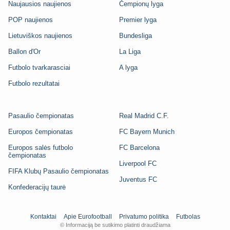
Naujausios naujienos
Čempionų lyga
POP naujienos
Premier lyga
Lietuviškos naujienos
Bundesliga
Ballon d'Or
La Liga
Futbolo tvarkarasciai
A lyga
Futbolo rezultatai
Pasaulio čempionatas
Real Madrid C.F.
Europos čempionatas
FC Bayern Munich
Europos salės futbolo
FC Barcelona
čempionatas
Liverpool FC
FIFA Klubų Pasaulio čempionatas
Juventus FC
Konfederacijų taurė
Kontaktai
Apie Eurofootball
Privatumo politika
Futbolas
© Informaciją be sutikimo platinti draudžiama