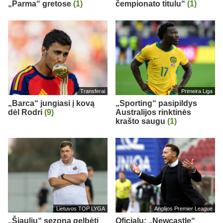
„Parma“ gretose
(1)
čempionato titulu“
(1)
Transferai
Primeira Liga
„Barca“ jungiasi į kovą
„Sporting“ pasipildys
dėl Rodri
(9)
Australijos rinktinės
krašto saugu
(1)
Lietuvos TOP LYGA
Anglijos Premier League
„Šiaulių“ sezoną gelbėti
Oficialu: „Newcastle“