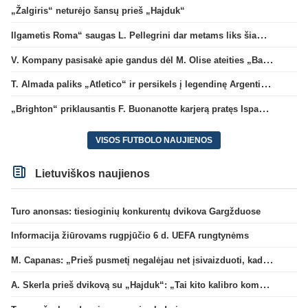
„Žalgiris“ neturėjo šansų prieš „Hajduk“
Ilgametis Roma“ saugas L. Pellegrini dar metams liks šiame klube
V. Kompany pasisakė apie gandus dėl M. Olise ateities „Bayern“ gretose
T. Almada paliks „Atletico“ ir persikels į legendinę Argentinos ekipą
„Brighton“ priklausantis F. Buonanotte karjerą pratęs Ispanijoje
VISOS FUTBOLO NAUJIENOS
Lietuviškos naujienos
Turo anonsas: tiesioginių konkurentų dvikova Gargžduose
Informacija žiūrovams rugpjūčio 6 d. UEFA rungtynėms
M. Capanas: „Prieš pusmetį negalėjau net įsivaizduoti, kad žaisime prieš „Hajduk“
A. Skerla prieš dvikovą su „Hajduk“: „Tai kito kalibro komanda“