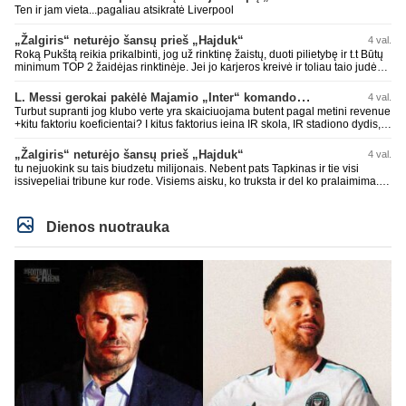
Ten ir jam vieta...pagaliau atsikratė Liverpool
„Žalgiris“ neturėjo šansų prieš „Hajduk“
4 val.
Roką Pukštą reikia prikalbinti, jog už rinktinę žaistų, duoti pilietybę ir t.t Būtų
minimum TOP 2 žaidėjas rinktinėje. Jei jo karjeros kreivė ir toliau taio judės,
bus per vėlu po to, nes JAV ji pasikvies žaisti.
L. Messi gerokai pakėlė Majamio „Inter“ komandos vertę
4 val.
Turbut supranti jog klubo verte yra skaiciuojama butent pagal metini revenue
+kitu faktoriu koeficientai? I kitus faktorius ieina IR skola, IR stadiono dydis,
IR lygos populiarumas, IR dar eile kitu dalyku. O tavo pamineta Barca kuo
puikiausiai sugeneravo rekordini 1.1B revenue, kas stipriai prisidejo prie
„Žalgiris“ neturėjo šansų prieš „Hajduk“
4 val.
milzinisko klubo vertes suoli siemet. Be to, tie 200 pamineti cia yra visiskai
tu nejuokink su tais biudzetu milijonais. Nebent pats Tapkinas ir tie visi
on-point, jeigu jau musu mylimas D. prasneko apie klubo vertes kelima, arba
issivepeliai tribune kur rode. Visiems aisku, ko truksta ir del ko pralaimima.
CR atveju - numusima.
tas pats ir su kavianskais. Bet nenorim pripazint, kad net jei neturim
ziniasklaidos, kuri isanalizuoti po pirsteli, ko kam truksta, tai nei kalnietis nei
kasperunas nesusigaudys. Aciu, mercys, lauksim wilno grietineles
Dienos nuotrauka
besivaipanciu itamet Konfu lygoje 20 tukst. stadione...jei makleriui tapinui
neatsibos sitas projektas