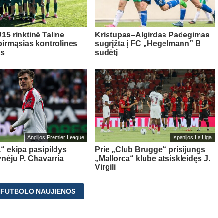
15 rinktinė Taline
Kristupas–Algirdas Padegimas
pirmąsias kontrolines
sugrįžta į FC „Hegelmann” B
es
sudėtį
Anglijos Premier League
Ispanijos La Liga
“ ekipa pasipildys
Prie „Club Brugge“ prisijungs
ynėju P. Chavarria
„Mallorca“ klube atsiskleidęs J.
Virgili
 FUTBOLO NAUJIENOS