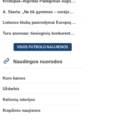
Kristupas–Algirdas Padegimas sugrįžta į FC „Hegelmann” B sudėtį
A. Skerla: „Ne tik gynėmės – norėjome atakuoti“
Lietuvos klubų pasirodymai Europoje: patirti pralaimėjimai Kroatijos atstovams
Turo anonsas: tiesioginių konkurentų dvikova Gargžduose
VISOS FUTBOLO NAUJIENOS
Naudingos nuorodos
Kuro kainos
Uždarbis
Kelionių istorijos
Krepšinio naujienos