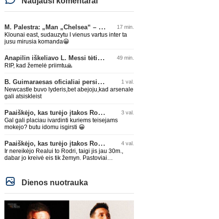
Naujausi komentarai
M. Palestra: „Man „Chelsea“ – vienas didžiausių klubų futbole“
17 min.
Klounai east, sudauzytu I vienus vartus inter ta
jusu mirusia komanda😀
Anapilin iškeliavo L. Messi tėtis Jorge
49 min.
RIP, kad žemelė priimtu🙏
B. Guimaraesas oficialiai persikėlė į „Arsenal“ klubą
1 val.
Newcastle buvo lyderis,bet abejoju,kad arsenale
gali atsiskleist
Paaiškėjo, kas turėjo įtakos Rodri sprendimui pasirinkti Barselonos pusę
3 val.
Gal gali placiau ivardinti kuriems teisejams
mokejo? butu idomu isgirsti 😀
Paaiškėjo, kas turėjo įtakos Rodri sprendimui pasirinkti Barselonos pusę
4 val.
Ir nereikėjo Realui to Rodri, taigi jis jau 30m.,
dabar jo kreivė eis tik žemyn. Pastoviai
traumuojasi paskutiniu metu. Dabar gi vėl
darysis nugaros operaciją, tai kada grįš į aikštę?
Po pusės metų? Ne ne ačiū. Viskas gerai, Real
Dienos nuotrauka
turi ir geresnių opcijų, Mauras viską sustatys į
vietas. Jeigu jis iš tikro būtų buvęs reikalingas,
Perezas būtų ir pasiėmęs seniai. Beja ir ManCity,
ne šiaip sau paleidžia jį. Sėkmės jam Barcoje,
galės su savo korešais iš rinktinės kartu pažaisti