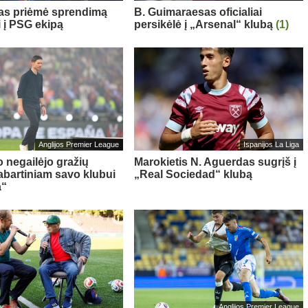
sas priėmė sprendimą
B. Guimaraesas oficialiai
i į PSG ekipą
persikėlė į „Arsenal“ klubą
(1)
Anglijos Premier League
Ispanijos La Liga
o negailėjo gražių
Marokietis N. Aguerdas sugrįš į
abartiniam savo klubui
„Real Sociedad“ klubą
a“
Anglijos Premier League