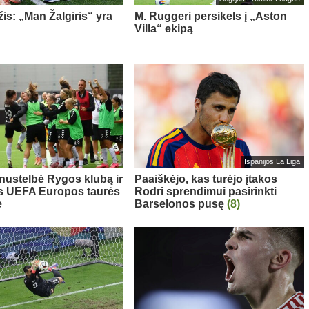
is: „Man Žalgiris“ yra
M. Ruggeri persikels į „Aston
Villa“ ekipą
Ispanijos La Liga
 nustelbė Rygos klubą ir
Paaiškėjo, kas turėjo įtakos
s UEFA Europos taurės
Rodri sprendimui pasirinkti
e
Barselonos pusę
(8)