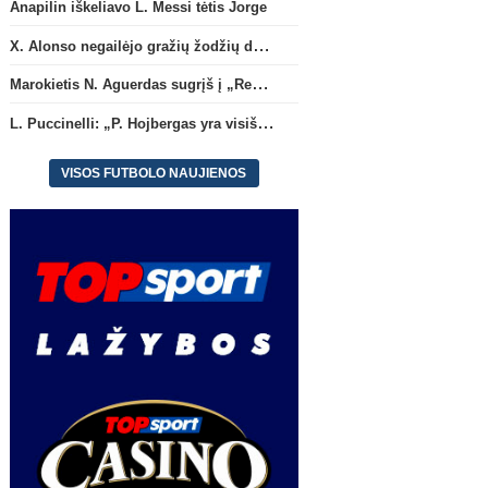
Anapilin iškeliavo L. Messi tėtis Jorge
X. Alonso negailėjo gražių žodžių dabartiniam savo klubui „Chelsea“
Marokietis N. Aguerdas sugrįš į „Real Sociedad“ klubą
L. Puccinelli: „P. Hojbergas yra visiškai susitelkęs darbui Marselyje“
VISOS FUTBOLO NAUJIENOS