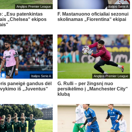
Anglijos Premier League
Italijos Serie A
o: „Esu patenkintas
F. Mastanuono oficialiai sezonui
iais „Chelsea“ ekipos
skolinamas „Fiorentina“ ekipai
ais“
Italijos Serie A
Anglijos Premier League
ris paneigė gandus dėl
G. Rulli – per žingsnį nuo
švykimo iš „Juventus“
persikėlimo į „Manchester City“
klubą