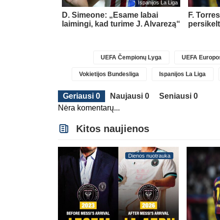
glijos Premier League
Ispanijos La Liga
els į „Aston
D. Simeone: „Esame labai
F. Torre
laimingi, kad turime J. Alvarezą“
persikel
UEFA Čempionų Lyga
UEFA Europos
Vokietijos Bundesliga
Ispanijos La Liga
Geriausi 0
Naujausi 0
Seniausi 0
Nėra komentarų...
Kitos naujienos
Dienos nuotrauka