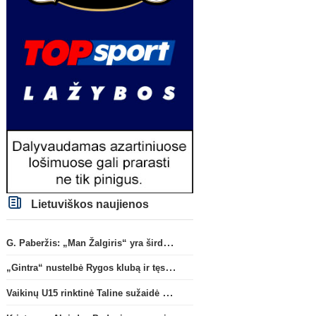
Lietuviškos naujienos
G. Paberžis: „Man Žalgiris“ yra širdyje“
„Gintra“ nustelbė Rygos klubą ir tęs kovas UEFA Europos taurės atrankoje
Vaikinų U15 rinktinė Taline sužaidė pirmąsias kontrolines rungtynes