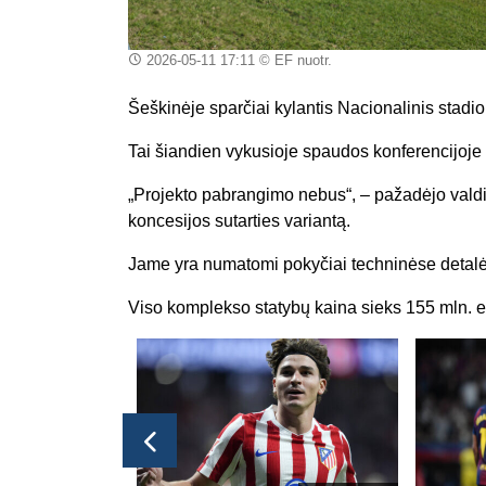
2026-05-11 17:11
© EF nuotr.
Šeškinėje sparčiai kylantis Nacionalinis stadio
Tai šiandien vykusioje spaudos konferencijoj
„Projekto pabrangimo nebus“, – pažadėjo valdi
koncesijos sutarties variantą.
Jame yra numatomi pokyčiai techninėse detal
Viso komplekso statybų kaina sieks 155 mln. e