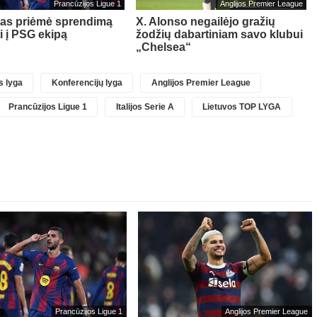
Prancūzijos Ligue 1
Anglijos Premier League
sas priėmė sprendimą
X. Alonso negailėjo gražių
ti į PSG ekipą
žodžių dabartiniam savo klubui
„Chelsea“
 lyga
Konferencijų lyga
Anglijos Premier League
Prancūzijos Ligue 1
Italijos Serie A
Lietuvos TOP LYGA
Prancūzijos Ligue 1
Anglijos Premier League