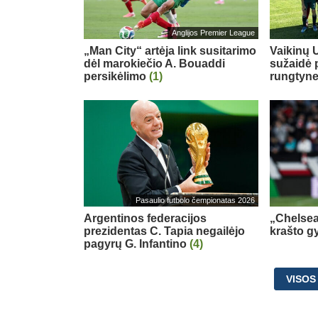
Anglijos Premier League
„Man City“ artėja link susitarimo
Vaikinų U
dėl marokiečio A. Bouaddi
sužaidė 
persikėlimo
(1)
rungtyn
Pasaulio futbolo čempionatas 2026
Argentinos federacijos
„Chelsea
prezidentas C. Tapia negailėjo
krašto g
pagyrų G. Infantino
(4)
VISOS