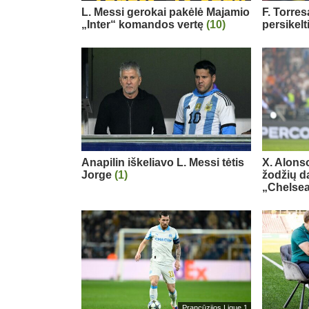
L. Messi gerokai pakėlė Majamio
F. Torre
„Inter“ komandos vertę
(10)
persikelt
Anapilin iškeliavo L. Messi tėtis
X. Alons
Jorge
(1)
žodžių d
„Chelse
Prancūzijos Ligue 1