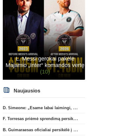
karjeros saulėlydyje.
Ispanijos La Liga
Prancūzij
Marokietis N. Aguerdas sugrįš į
L. Puccinelli: „P. Hojberg
„Real Sociedad“ klubą
visiškai susitelkęs darbu
Marselyje“
L. Messi gerokai pakėlė
Majamio „Inter“ komandos vertę
(10)
Naujausios
D. Simeone: „Esame labai laimingi, kad turime J. Alvarezą“
F. Torresas priėmė sprendimą persikelti į PSG ekipą
B. Guimaraesas oficialiai persikėlė į „Arsenal“ klubą