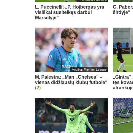
L. Puccinelli: „P. Hojbergas yra
G. Paberž
visiškai susitelkęs darbui
širdyje“
Marselyje“
Anglijos Premier League
M. Palestra: „Man „Chelsea“ –
„Gintra“
vienas didžiausių klubų futbole“
tęs kova
(2)
atrankoj