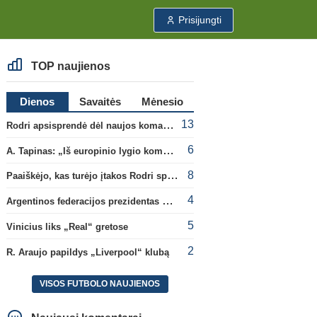
Prisijungti
TOP naujienos
Dienos
Savaitės
Mėnesio
13
Rodri apsisprendė dėl naujos komandos
6
A. Tapinas: „Iš europinio lygio komandos gavom gerų pamokų“
8
Paaiškėjo, kas turėjo įtakos Rodri sprendimui pasirinkti Barselonos pusę
4
Argentinos federacijos prezidentas C. Tapia negailėjo pagyrų G. Infantino
5
Vinicius liks „Real“ gretose
2
R. Araujo papildys „Liverpool“ klubą
VISOS FUTBOLO NAUJIENOS