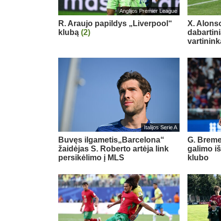
Anglijos Premier League
R. Araujo papildys „Liverpool“
X. Alons
klubą
(2)
dabartin
vartinink
Italijos Serie A
Buvęs ilgametis„Barcelona“
G. Breme
žaidėjas S. Roberto artėja link
galimo i
persikėlimo į MLS
klubo