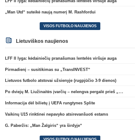
LFF II lyga: kėdainiečių pranašumas lentelės viršuje auga
„Man Utd“ suteikė naują numerį M. Rashfordui
VISOS FUTBOLO NAUJIENOS
Lietuviškos naujienos
LFF II lyga: kėdainiečių pranašumas lentelės viršuje auga
Pirmadienį – susitikimas su „TransINVEST“
Lietuvos futbolo atstovai užsienyje (rugpjūčio 3-9 dienos)
Po dviejų M. Liužinaitės įvarčių – nelengva pergalė prieš „Bangą“
Informacija dėl bilietų į UEFA rungtynes Splite
Vaikinų U15 rinktinei nepavyko atsirevanšuoti estams
G. Paberžis: „Man Žalgiris“ yra širdyje“
VISOS FUTBOLO NAUJIENOS