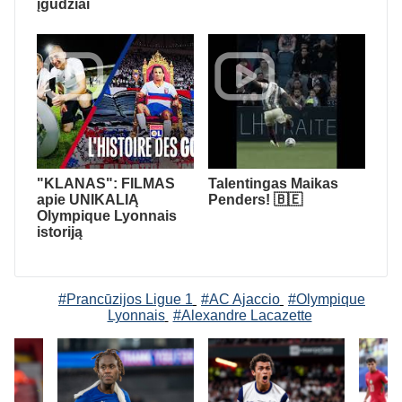
įgūdžiai
"KLANAS": FILMAS
Talentingas Maikas
apie UNIKALIĄ
Penders! 🇧🇪
Olympique Lyonnais
istoriją
#Prancūzijos Ligue 1
#AC Ajaccio
#Olympique
Lyonnais
#Alexandre Lacazette