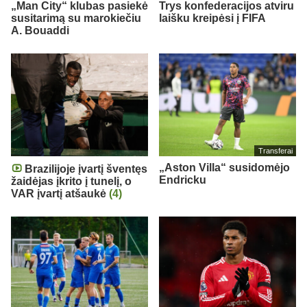
„Man City“ klubas pasiekė
Trys konfederacijos atviru
susitarimą su marokiečiu
laišku kreipėsi į FIFA
A. Bouaddi
Transferai
„Aston Villa“ susidomėjo
Brazilijoje įvartį šventęs
Endricku
žaidėjas įkrito į tunelį, o
VAR įvartį atšaukė
(4)