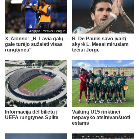
Anglijos Premier League
X. Alonso: „R. Lavia galų
R. De Paulis savo įvartį
gale turėjo sužaisti visas
skyrė L. Messi mirusiam
rungtynes“
tėčiui Jorge
Informacija dėl bilietų į
Vaikinų U15 rinktinei
UEFA rungtynes Splite
nepavyko atsirevanšuoti
estams