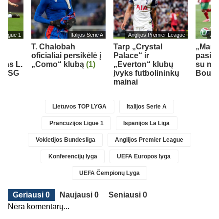
s Ligue 1
Italijos Serie A
Anglijos Premier League
Ang
T. Chalobah
Tarp „Crystal
„Man 
oficialiai persikėlė į
Palace“ ir
pasiek
ėjas L.
„Como“ klubą
(1)
„Everton“ klubų
su mar
ė PSG
įvyks futbolininkų
Bouad
mainai
Lietuvos TOP LYGA
Italijos Serie A
Prancūzijos Ligue 1
Ispanijos La Liga
Vokietijos Bundesliga
Anglijos Premier League
Konferencijų lyga
UEFA Europos lyga
UEFA Čempionų Lyga
Geriausi 0
Naujausi 0
Seniausi 0
Nėra komentarų...