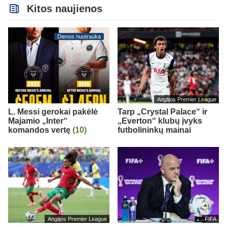
Kitos naujienos
Dienos nuotrauka
Anglijos Premier League
L. Messi gerokai pakėlė
Tarp „Crystal Palace“ ir
Majamio „Inter“
„Everton“ klubų įvyks
komandos vertę
(10)
futbolininkų mainai
Anglijos Premier League
FIFA