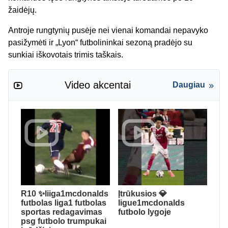
žaidėjų.
Antroje rungtynių pusėje nei vienai komandai nepavyko
pasižymėti ir „Lyon“ futbolininkai sezoną pradėjo su
sunkiai iškovotais trimis taškais.
Video akcentai
Daugiau
R10 ✨liiga1mcdonalds
Įtrūkusios 💎
futbolas liga1 futbolas
ligue1mcdonalds
sportas redagavimas
futbolo lygoje
psg futbolo trumpukai