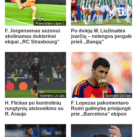
Prancūzijos Ligue 1
F. Jorgensenas sezonui
Po dviejų M. Liužinaitės
skolinamas dukterinei
įvarčių – nelengva pergalė
ekipai „RC Strasbourg“
prieš „Bangą“
Ispanijos La Liga
Ispanijos La Liga
H. Flickas po kontrolinių
F. Lopezas pakomentavo
rungtynių atsisveikino su
Rodri galimybę prisijungti
R. Araujo
prie „Barcelona“ ekipos