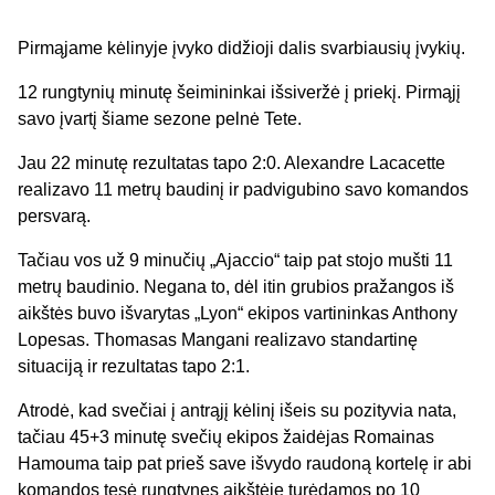
Pirmąjame kėlinyje įvyko didžioji dalis svarbiausių įvykių.
12 rungtynių minutę šeimininkai išsiveržė į priekį. Pirmąjį
savo įvartį šiame sezone pelnė Tete.
Jau 22 minutę rezultatas tapo 2:0. Alexandre Lacacette
realizavo 11 metrų baudinį ir padvigubino savo komandos
persvarą.
Tačiau vos už 9 minučių „Ajaccio“ taip pat stojo mušti 11
metrų baudinio. Negana to, dėl itin grubios pražangos iš
aikštės buvo išvarytas „Lyon“ ekipos vartininkas Anthony
Lopesas. Thomasas Mangani realizavo standartinę
situaciją ir rezultatas tapo 2:1.
Atrodė, kad svečiai į antrąjį kėlinį išeis su pozityvia nata,
tačiau 45+3 minutę svečių ekipos žaidėjas Romainas
Hamouma taip pat prieš save išvydo raudoną kortelę ir abi
komandos tęsė rungtynes aikštėje turėdamos po 10