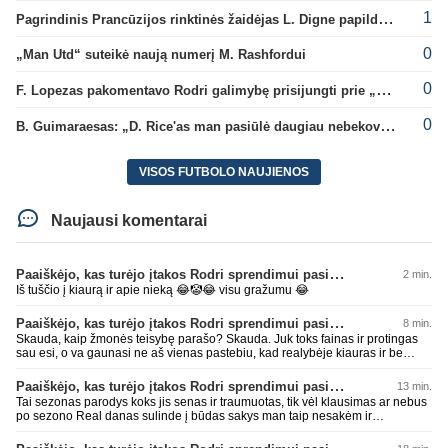
1
Pagrindinis Prancūzijos rinktinės žaidėjas L. Digne papildė PSG gretas
0
„Man Utd“ suteikė naują numerį M. Rashfordui
0
F. Lopezas pakomentavo Rodri galimybę prisijungti prie „Barcelona“ ekipos
0
B. Guimaraesas: „D. Rice'as man pasiūlė daugiau nebekovoti tarpusavyje“
VISOS FUTBOLO NAUJIENOS
Naujausi komentarai
Paaiškėjo, kas turėjo įtakos Rodri sprendimui pasirinkti Barselonos pusę
2 min.
Iš tuščio į kiaurą ir apie nieką 😂🤡😂 visu gražumu 😂
Paaiškėjo, kas turėjo įtakos Rodri sprendimui pasirinkti Barselonos pusę
8 min.
Skauda, kaip žmonės teisybę parašo? Skauda. Juk toks fainas ir protingas
sau esi, o va gaunasi ne aš vienas pastebiu, kad realybėje kiauras ir be
smegenų. Sėkmęs, bičiuli, visais gyvenimo atvejais rinktis AI, geriau pataria
nei kas kitas 😂😂😂 Per mažai tos mėlynos ar žalios pievos apkakojai
Paaiškėjo, kas turėjo įtakos Rodri sprendimui pasirinkti Barselonos pusę
13 min.
kurioje kaip avinas lakstai... per mažai bičiuli... 💩💩💩
Tai sezonas parodys koks jis senas ir traumuotas, tik vėl klausimas ar nebus
po sezono Real danas sulinde į būdas sakys man taip nesakėm ir
nekalbėjom.Tipinis balto skuduriuko pasivartymas. Man tai juokinga kaip jie
degraduoja su tais išsivartymais. Gal todėl ir problema, kad tiek pats klubas,