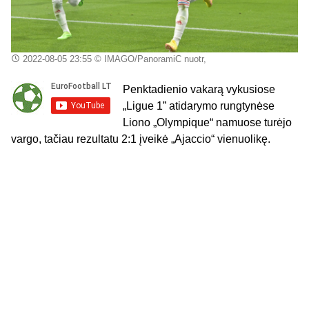
2022-08-05 23:55
© IMAGO/PanoramiC nuotr,
Penktadienio vakarą vykusiose
„Ligue 1” atidarymo rungtynėse
Liono „Olympique“ namuose turėjo
vargo, tačiau rezultatu 2:1 įveikė „Ajaccio“ vienuolikę.