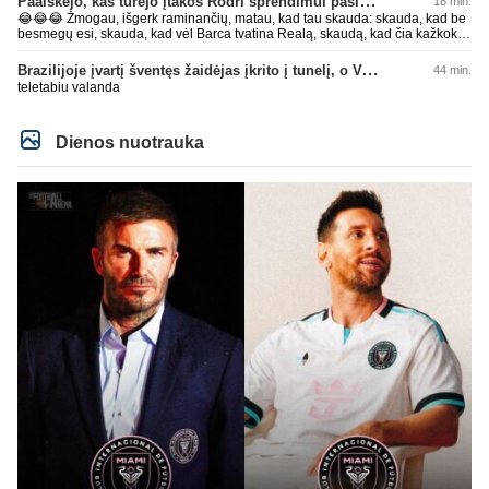
Paaiškėjo, kas turėjo įtakos Rodri sprendimui pasirinkti Barselonos pusę
18 min.
tiek jo fanai begalviai ir užtat titulų badas jau 2 metai iš eilės, žiūrėsim ar ir
😂😂😂 Žmogau, išgerk raminančių, matau, kad tau skauda: skauda, kad be
trečiam nebus taip. O kiti klubai savo darbus daro, o ne tuščiai čia 💩
besmegų esi, skauda, kad vėl Barca tvatina Realą, skaudą, kad čia kažkoks
palikinėja ant kurių patys paskui paslysta.
įsišokęs BarcaFanas5577 be smegenų išvadino ir negali atsikirsti, nes AI
nepatare ką daryti, pyksti, nes pačio galva tuščia ir toliau mynkai įžeidinėjimų
Brazilijoje įvartį šventęs žaidėjas įkrito į tunelį, o VAR įvartį atšaukė
44 min.
kortą. Ech, žmogau, žmogau... geriau tu būtųm patylėjelęs. P.S. Taip žinau
teletabiu valanda
kaip veikia AI, todėl ir sugebu jį sudurninti, ne kartą jau tai pavyko. O tu kaip
ta minėta pone imei ir priėmiai, kaip už gryną. Aš pripažinau gandus? Aš
parašiau faktą. Ant kiek tu be smegenų, wow, žiauriai man gėda už tave.
Sėkmės, bičiuli, matau, kad toliau bus tik drgradavimas pačio, užtenka ir taip
Dienos nuotrauka
jau visi mato ant kiek tas avinas esi, apie kurį taip prirašei, toj mėlynoj/žalioj
koks blemba skyrtumas.... besmegenų esantis avinas ir bus tik avinas... daug
čia apie save balvone prirašei. Gėda man už tave. Toks iš retesnių bukumo
esi čia.