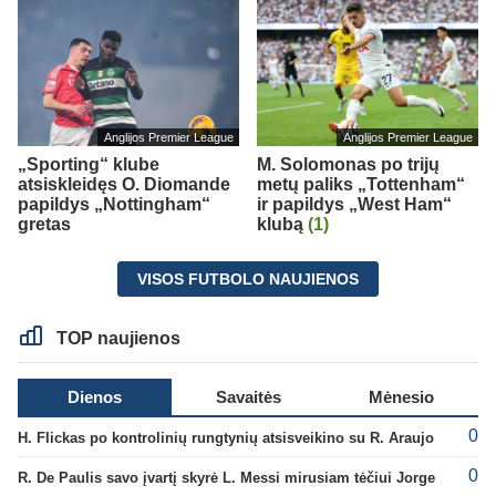
Anglijos Premier League
Anglijos Premier League
„Sporting“ klube
M. Solomonas po trijų
atsiskleidęs O. Diomande
metų paliks „Tottenham“
papildys „Nottingham“
ir papildys „West Ham“
gretas
klubą
(1)
VISOS FUTBOLO NAUJIENOS
TOP naujienos
Dienos
Savaitės
Mėnesio
0
H. Flickas po kontrolinių rungtynių atsisveikino su R. Araujo
0
R. De Paulis savo įvartį skyrė L. Messi mirusiam tėčiui Jorge