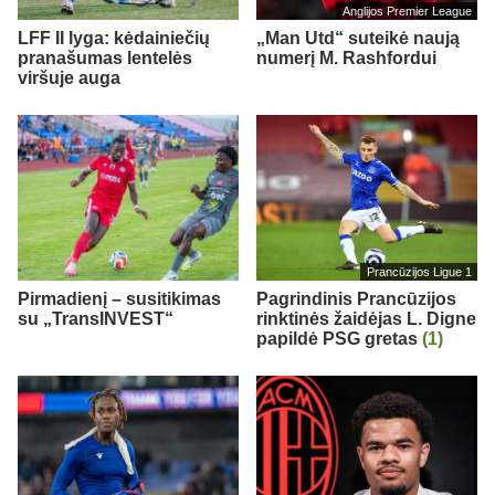
Anglijos Premier League
LFF II lyga: kėdainiečių
„Man Utd“ suteikė naują
pranašumas lentelės
numerį M. Rashfordui
viršuje auga
Prancūzijos Ligue 1
Pirmadienį – susitikimas
Pagrindinis Prancūzijos
su „TransINVEST“
rinktinės žaidėjas L. Digne
papildė PSG gretas
(1)