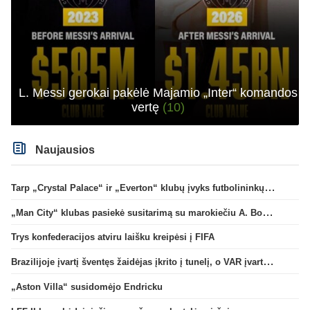
L. Messi gerokai pakėlė Majamio „Inter“ komandos
vertę
(10)
Naujausios
Tarp „Crystal Palace“ ir „Everton“ klubų įvyks futbolininkų mainai
„Man City“ klubas pasiekė susitarimą su marokiečiu A. Bouaddi
Trys konfederacijos atviru laišku kreipėsi į FIFA
Brazilijoje įvartį šventęs žaidėjas įkrito į tunelį, o VAR įvartį atšaukė
„Aston Villa“ susidomėjo Endricku