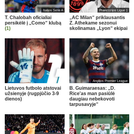
Italijos Serie A
Prancūzijos Ligue 1
T. Chalobah oficialiai
„AC Milan“ priklausantis
persikėlė į „Como“ klubą
Z. Athekame sezonui
(1)
skolinamas „Lyon“ ekipai
Anglijos Premier League
Lietuvos futbolo atstovai
B. Guimaraesas: „D.
užsienyje (rugpjūčio 3-9
Rice'as man pasiūlė
dienos)
daugiau nebekovoti
tarpusavyje“