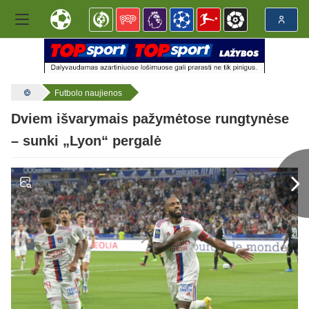
Futbolo naujienos
Dviem išvarymais pažymėtose rungtynėse
– sunki „Lyon“ pergalė