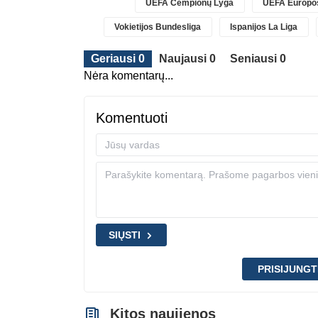
UEFA Čempionų Lyga
UEFA Europos
Vokietijos Bundesliga
Ispanijos La Liga
Geriausi 0
Naujausi 0
Seniausi 0
Nėra komentarų...
Komentuoti
SIŲSTI
PRISIJUNGT
Kitos naujienos