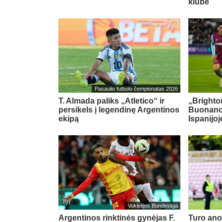
klube
Pasaulio futbolo čempionatas 2026
T. Almada paliks „Atletico“ ir
„Brighton
persikels į legendinę Argentinos
Buonanot
ekipą
Ispanijoj
Vokietijos Bundesliga
Argentinos rinktinės gynėjas F.
Turo ano