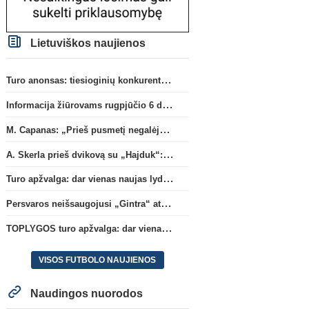
Lietuviškos naujienos
Turo anonsas: tiesioginių konkurentų dvikova Gargžduose
Informacija žiūrovams rugpjūčio 6 d. UEFA rungtynėms
M. Capanas: „Prieš pusmetį negalėjau net įsivaizduoti, kad žaisime prieš „Hajduk“
A. Skerla prieš dvikovą su „Hajduk“: „Tai kito kalibro komanda“
Turo apžvalga: dar vienas naujas lyderis
Persvaros neišsaugojusi „Gintra“ atrankos pusfinalyje nusileido Škotijos čempionėms
TOPLYGOS turo apžvalga: dar vienas naujas lyderis
VISOS FUTBOLO NAUJIENOS
Naudingos nuorodos