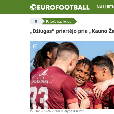
NAUJIE
Futbolo naujienos
„Džiugas“ priartėjo prie „Kauno Ža
2026-05-24 22:00
© alyga.lt nuotr.