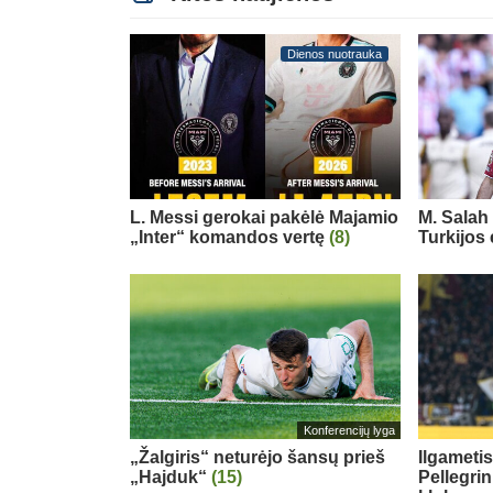
Dienos nuotrauka
L. Messi gerokai pakėlė Majamio
M. Salah 
„Inter“ komandos vertę
(8)
Turkijos
Konferencijų lyga
„Žalgiris“ neturėjo šansų prieš
Ilgameti
„Hajduk“
(15)
Pellegri