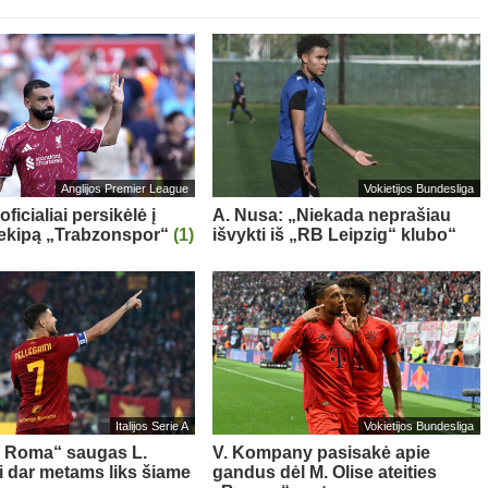
Anglijos Premier League
Vokietijos Bundesliga
oficialiai persikėlė į
A. Nusa: „Niekada neprašiau
 ekipą „Trabzonspor“
(1)
išvykti iš „RB Leipzig“ klubo“
Italijos Serie A
Vokietijos Bundesliga
s Roma“ saugas L.
V. Kompany pasisakė apie
ni dar metams liks šiame
gandus dėl M. Olise ateities