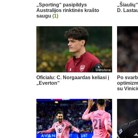
„Sporting“ pasipildys
„Šiaulių
Australijos rinktinės krašto
D. Last
saugu
(1)
Transferai
Oficialu: C. Norgaardas keliasi į
Po svarb
„Everton“
optimizm
su Vinic