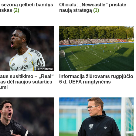
“ sezoną gelbėti bandys
Oficialu: „Newcastle“ pristatė
auskas
(2)
naują strategą
(1)
Transferai
aus susitikimo – „Real“
Informacija žiūrovams rugpjūčio
as dėl naujos sutarties
6 d. UEFA rungtynėms
iumi