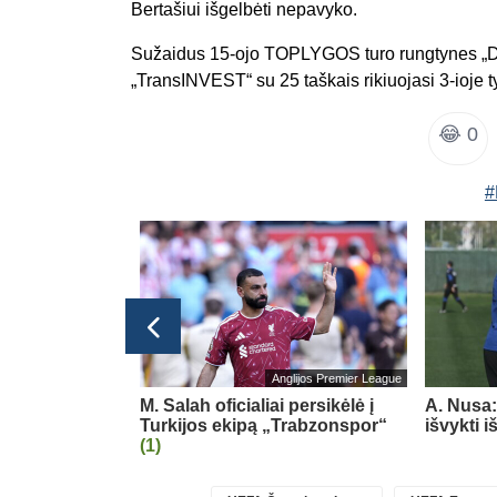
Bertašiui išgelbėti nepavyko.
Sužaidus 15-ojo TOPLYGOS turo rungtynes „Džiu
„TransINVEST“ su 25 taškais rikiuojasi 3-ioje ty
😂
0
#
Lietuvos TOP LYGA
Anglijos Premier League
esioginių
M. Salah oficialiai persikėlė į
A. Nusa:
ova
Turkijos ekipą „Trabzonspor“
išvykti 
(1)