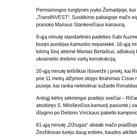
Permainingos rungtynės įvyko Žemaitijoje, kur
„TransINVEST“. Susitikimo pabaigoje mačo eigą
pranoko Mariaus Stankevičiaus kariauną.
9-ąją minutę standartinės padėties Xabi Auzme
buvęs puolėjas kamuolio nepasiekė. 16-ąją 
tolimą šūvį atrėmė Mantas Bertašius, atšokusį 
ukrainietis drebino vartų konstrukciją.
20-ąją minutę telšiškiai išsiveržė į priekį, ka
prie 11 metrų atžymos stojęs Ibrahimas Cisse ne
pusėje, kai ranka neleistinai sužaidė Ronalda
Antrąjį kėlinį sėkmingai pradėjo svečiai – Rič
atsidūręs S. Miloševičius kamuolį pasiuntė į va
išlygino po Deitono Vinckaus pakelto kampinio
81-ąją minutę „Džiugas“ atstatė mačo pradžioj
Ževžikovas turėjo daug erdvės, baudos aikštelėj