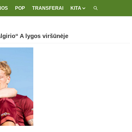
NOS
POP
TRANSFERAI
KITA
lgirio“ A lygos viršūnėje