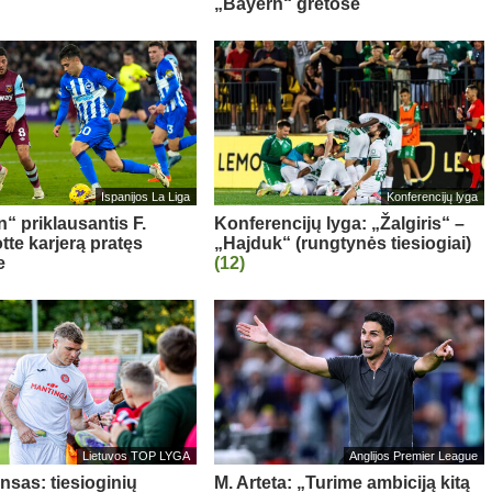
„Bayern“ gretose
Ispanijos La Liga
Konferencijų lyga
“ priklausantis F.
Konferencijų lyga: „Žalgiris“ –
te karjerą pratęs
„Hajduk“ (rungtynės tiesiogiai)
e
(12)
Lietuvos TOP LYGA
Anglijos Premier League
nsas: tiesioginių
M. Arteta: „Turime ambiciją kitą