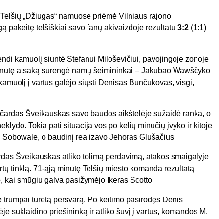
 Telšių „Džiugas“ namuose priėmė Vilniaus rajono
 pakeitę telšiškiai savo fanų akivaizdoje rezultatu
3:2
(1:1)
ndi kamuolį siuntė Stefanui Miloševičiui, pavojingoje zonoje
minutę atsaką surengė namų šeimininkai – Jakubao Wawščyko
kamuolį į vartus galėjo siųsti Denisas Bunčukovas, visgi,
i Ričardas Šveikauskas savo baudos aikštelėje sužaidė ranka, o
klydo. Tokia pati situacija vos po kelių minučių įvyko ir kitoje
s Sobowale, o baudinį realizavo Jehoras Glušačius.
ardas Šveikauskas atliko tolimą perdavimą, atakos smaigalyje
rtų tinklą. 71-ąją minutę Telšių miesto komanda rezultatą
, kai smūgiu galva pasižymėjo Ikeras Scotto.
e trumpai turėtą persvarą. Po keitimo pasirodęs Denis
e suklaidino priešininką ir atliko šūvį į vartus, komandos M.