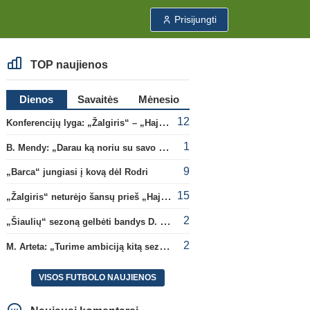
Prisijungti
TOP naujienos
Dienos
Savaitės
Mėnesio
12
Konferencijų lyga: „Žalgiris“ – „Hajduk“ (rungtynės tiesiogiai)
1
B. Mendy: „Darau ką noriu su savo pasaulio čempionato titulu“
9
„Barca“ jungiasi į kovą dėl Rodri
15
„Žalgiris“ neturėjo šansų prieš „Hajduk“
2
„Šiaulių“ sezoną gelbėti bandys D. Lastauskas
2
M. Arteta: „Turime ambiciją kitą sezoną kovoti dėl visų titulų“
VISOS FUTBOLO NAUJIENOS