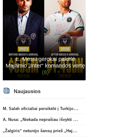
sitas projektas
L. Messi gerokai pakėlė
Majamio „Inter“ komandos vertę
(8)
Naujausios
Vokietijos Bundesliga
Pasaulio futbolo čempion
M. Salah oficialiai persikėlė į Turkijos ekipą „Trabzonspor“
V. Kompany pasisakė apie
T. Almada paliks „Atletico
A. Nusa: „Niekada neprašiau išvykti iš „RB Leipzig“ klubo“
gandus dėl M. Olise ateities
persikels į legendinę
„Bayern“ gretose
Argentinos ekipą
„Žalgiris“ neturėjo šansų prieš „Hajduk“