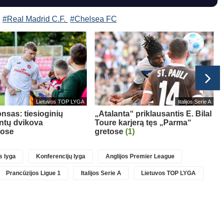
#Real Madrid C.F.
#Chelsea FC
Lietuvos TOP LYGA
Italijos Serie A
nsas: tiesioginių
„Atalanta“ priklausantis E. Bilal
ntų dvikova
Toure karjerą tęs „Parma“
uose
gretose
(1)
 lyga
Konferencijų lyga
Anglijos Premier League
Prancūzijos Ligue 1
Italijos Serie A
Lietuvos TOP LYGA