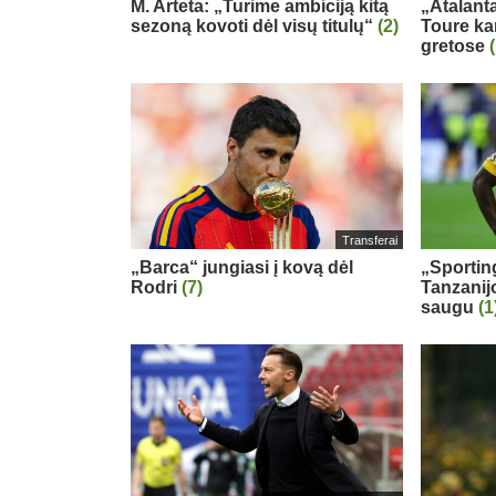
M. Arteta: „Turime ambiciją kitą
„Atalanta
sezoną kovoti dėl visų titulų“
(2)
Toure ka
gretose
Transferai
„Barca“ jungiasi į kovą dėl
„Sportin
Rodri
(7)
Tanzanij
saugu
(1