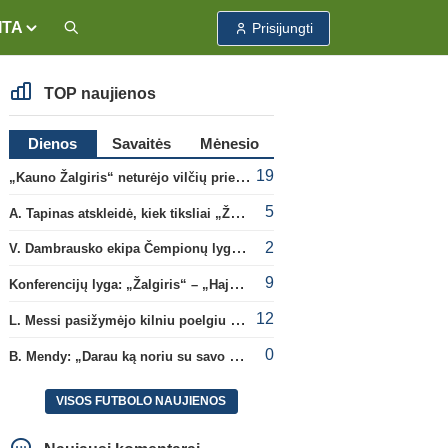
ITA
Prisijungti
TOP naujienos
Dienos
Savaitės
Mėnesio
19
„Kauno Žalgiris“ neturėjo vilčių prieš „Dinamo“
5
A. Tapinas atskleidė, kiek tiksliai „Žalgiris“ jau uždirbo iš UEFA premijų
2
V. Dambrausko ekipa Čempionų lygos atrankoje patyrė skaudžią nesėkmę
9
Konferencijų lyga: „Žalgiris“ – „Hajduk“ (rungtynės tiesiogiai)
12
L. Messi pasižymėjo kilniu poelgiu dėl kilusių gaisrų Madride
0
B. Mendy: „Darau ką noriu su savo pasaulio čempionato titulu“
VISOS FUTBOLO NAUJIENOS