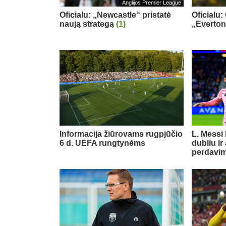
Anglijos Premier League
Oficialu: „Newcastle“ pristatė
Oficialu:
naują strategą
(1)
„Everton
Informacija žiūrovams rugpjūčio
L. Messi
6 d. UEFA rungtynėms
dubliu ir
perdavi