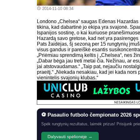
2014-11-10 08:34
Londono „Chelsea“ saugas Edenas Hazardas sako,
tikina, kad dabartinė jo ekipa yra svajonė. Spau
Ispanijos sostinę, o kai kuriuose pranešimuose n
Hazardą savo gretose, kad net yra pasirengęs 
Pats žaidėjas, šį sezoną per 15 rungtynių įmuš
visus gandus ir pareiškė esantis susikoncent
„Priėmiau sprendimą keltis į „Chelsea“, nes ži
„Dabar bėga jau treti metai čia. Nežinau, ar esu
jai atstovaudamas.“ „Taip pat, nejaučiu nostalg
praeitį.“ „Niekada nesakiau, kad jei kada nors
vienintelis svajonių klubas.“
⚽ Pasaulio futbolo čempionato 2026 sp
Spėk rungtynių rezultatus, laimėk prizus! Prisijunk prie
Dalyvauti spėlionėje →