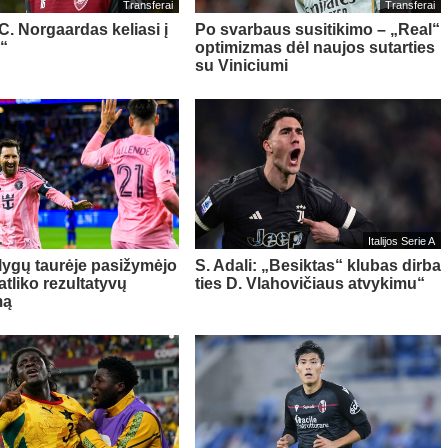
Transferai
Transferai
 C. Norgaardas keliasi į
Po svarbaus susitikimo – „Real“
“
optimizmas dėl naujos sutarties
su Viniciumi
Italijos Serie A
 lygų taurėje pasižymėjo
S. Adali: „Besiktas“ klubas dirba
 atliko rezultatyvų
ties D. Vlahovičiaus atvykimu“
mą