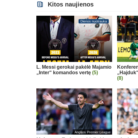
Kitos naujienos
Dienos nuotrauka
L. Messi gerokai pakėlė Majamio
Konferenc
„Inter“ komandos vertę
(5)
„Hajduk“
(8)
Anglijos Premier League