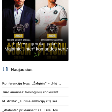
L. Messi gerokai pakėlė
Majamio „Inter“ komandos vertę
Transferai
Lietuvos 
(5)
„Barca“ jungiasi į kovą dėl
„Šiaulių“ sezoną gelbėti
Rodri
(7)
bandys D. Lastauskas
(2
Naujausios
Konferencijų lyga: „Žalgiris“ – „Hajduk“ (rungtynės tiesiogiai)
Turo anonsas: tiesioginių konkurentų dvikova Gargžduose
M. Arteta: „Turime ambiciją kitą sezoną kovoti dėl visų titulų“
„Atalanta“ priklausantis E. Bilal Toure karjerą tęs „Parma“ gretose