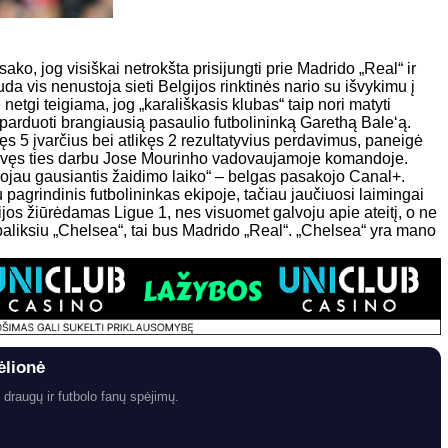
 jog visiškai netrokšta prisijungti prie Madrido „Real“ ir
da vis nenustoja sieti Belgijos rinktinės nario su išvykimu į
etgi teigiama, jog „karališkasis klubas“ taip nori matyti
parduoti brangiausią pasaulio futbolininką Garethą Bale‘ą.
ęs 5 įvarčius bei atlikęs 2 rezultatyvius perdavimus, paneigė
ravęs ties darbu Jose Mourinho vadovaujamoje komandoje.
nojau gausiantis žaidimo laiko“ – belgas pasakojo Canal+.
 pagrindinis futbolininkas ekipoje, tačiau jaučiuosi laimingai
ijos žiūrėdamas Ligue 1, nes visuomet galvoju apie ateitį, o ne
 paliksiu „Chelsea“, tai bus Madrido „Real“. „Chelsea“ yra mano
ėlionė
 draugų ir futbolo fanų spėjimų.