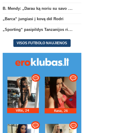
B. Mendy: „Darau ką noriu su savo pasaulio čempionato titulu“
„Barca“ jungiasi į kovą dėl Rodri
„Sporting“ pasipildys Tanzanijos rinktinės krašto saugu
VISOS FUTBOLO NAUJIENOS