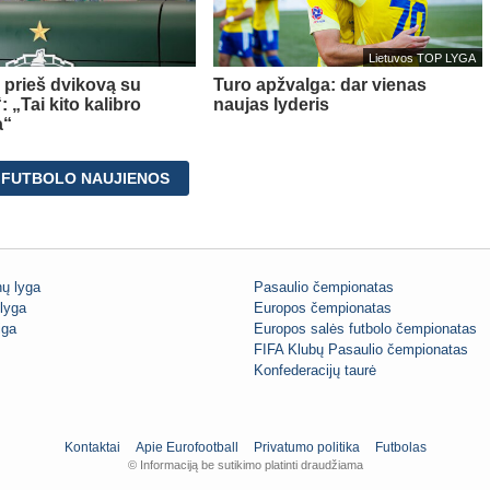
Lietuvos TOP LYGA
a prieš dvikovą su
Turo apžvalga: dar vienas
 „Tai kito kalibro
naujas lyderis
a“
 FUTBOLO NAUJIENOS
ų lyga
Pasaulio čempionatas
lyga
Europos čempionatas
iga
Europos salės futbolo čempionatas
FIFA Klubų Pasaulio čempionatas
Konfederacijų taurė
Kontaktai
Apie Eurofootball
Privatumo politika
Futbolas
© Informaciją be sutikimo platinti draudžiama