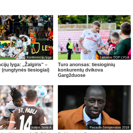
Konferencijų lyga
Lietuvos TOP LYGA
ijų lyga: „Žalgiris“ –
Turo anonsas: tiesioginių
 (rungtynės tiesiogiai)
konkurentų dvikova
Gargžduose
Italijos Serie A
Pasaulio čempionatas 2018