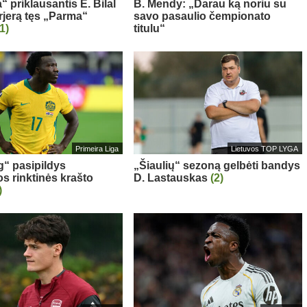
“ priklausantis E. Bilal
B. Mendy: „Darau ką noriu su
rjerą tęs „Parma“
savo pasaulio čempionato
(1)
titulu“
Primeira Liga
Lietuvos TOP LYGA
g“ pasipildys
„Šiaulių“ sezoną gelbėti bandys
os rinktinės krašto
D. Lastauskas
(2)
)