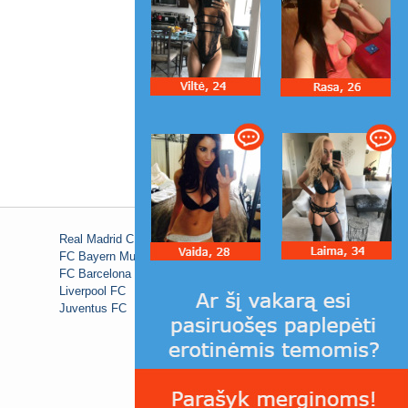
Real Madrid C.F.
FC Bayern Munich
FC Barcelona
Liverpool FC
Juventus FC