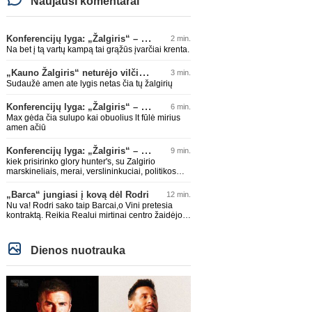
Naujausi komentarai
Konferencijų lyga: „Žalgiris“ – „Hajduk“ (rungtynės tiesiogiai)
2 min.
Na bet į tą vartų kampą tai grąžūs įvarčiai krenta.
„Kauno Žalgiris“ neturėjo vilčių prieš „Dinamo“
3 min.
Sudaužė amen ate lygis netas čia tų žalgirių
Konferencijų lyga: „Žalgiris“ – „Hajduk“ (rungtynės tiesiogiai)
6 min.
Max gėda čia sulupo kai obuolius lt fūlė mirius
amen ačiū
Konferencijų lyga: „Žalgiris“ – „Hajduk“ (rungtynės tiesiogiai)
9 min.
kiek prisirinko glory hunter's, su Zalgirio
marskineliais, merai, verslininkuciai, politikos
zmogeliukai, siaip "faini" zmoguciai😀 Galvojo
stebuklai tesis, pasipirinasim fainiai,
„Barca“ jungiasi į kovą dėl Rodri
12 min.
pasnekesime veju. Bet veidu tiesiai i pigia
Nu va! Rodri sako taip Barcai,o Vini pretesia
plastiko veja. Nepadejo net t shirtai ant smugio
kontraktą. Reikia Realui mirtinai centro žaidėjo
sulipdyti... Toks lokalus, diletantiskas ant fukso
tokio kaip Rodri,prisipirgo dau ko nereikia, vienu
futboliukas
žodžiu Realo kliurka dėl Rodri konkrečiai!
Dienos nuotrauka