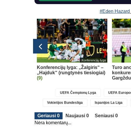
#Eden Hazard
Transferai
Konferencijų lyga
ardas keliasi į
Konferencijų lyga: „Žalgiris“ –
Turo ano
„Hajduk“ (rungtynės tiesiogiai)
konkure
(9)
Gargžd
UEFA Čempionų Lyga
UEFA Europos
Vokietijos Bundesliga
Ispanijos La Liga
Geriausi 0
Naujausi 0
Seniausi 0
Nėra komentarų...