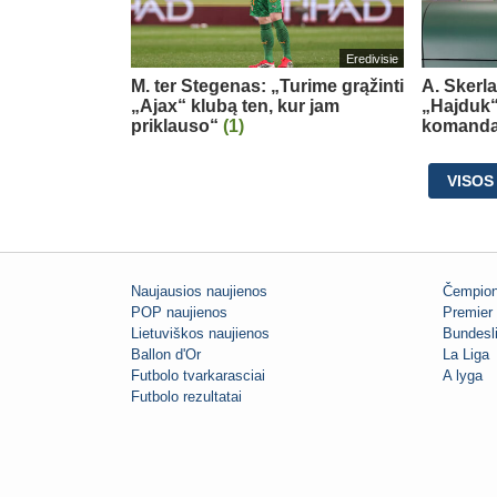
Eredivisie
M. ter Stegenas: „Turime grąžinti
A. Skerl
„Ajax“ klubą ten, kur jam
„Hajduk“:
priklauso“
(1)
komand
VISOS
Naujausios naujienos
Čempion
POP naujienos
Premier 
Lietuviškos naujienos
Bundesl
Ballon d'Or
La Liga
Futbolo tvarkarasciai
A lyga
Futbolo rezultatai