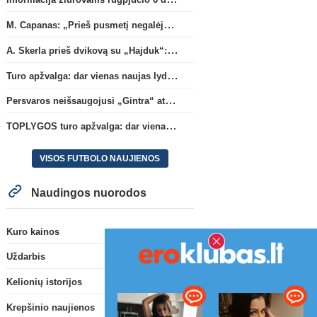
M. Capanas: „Prieš pusmetį negalėjau net įsivaizduoti, kad žaisime prieš „Hajduk“
A. Skerla prieš dvikovą su „Hajduk“: „Tai kito kalibro komanda“
Turo apžvalga: dar vienas naujas lyderis
Persvaros neišsaugojusi „Gintra“ atrankos pusfinalyje nusileido Škotijos čempionėms
TOPLYGOS turo apžvalga: dar vienas naujas lyderis
VISOS FUTBOLO NAUJIENOS
Naudingos nuorodos
Kuro kainos
Uždarbis
Kelionių istorijos
Krepšinio naujienos