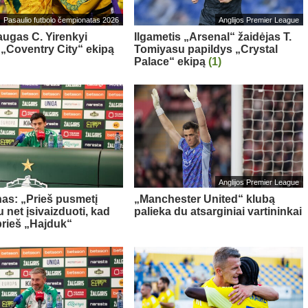
Pasaulio futbolo čempionatas 2026
Anglijos Premier League
ugas C. Yirenkyi
Ilgametis „Arsenal“ žaidėjas T.
 „Coventry City“ ekipą
Tomiyasu papildys „Crystal
Palace“ ekipą
(1)
Anglijos Premier League
as: „Prieš pusmetį
„Manchester United“ klubą
 net įsivaizduoti, kad
palieka du atsarginiai vartininkai
prieš „Hajduk“