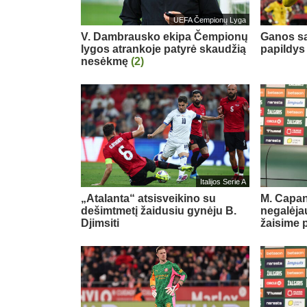
UEFA Čempionų Lyga
V. Dambrausko ekipa Čempionų
Ganos sa
lygos atrankoje patyrė skaudžią
papildys
nesėkmę
(2)
Italijos Serie A
„Atalanta“ atsisveikino su
M. Capan
dešimtmetį žaidusiu gynėju B.
negalėjau
Djimsiti
žaisime 