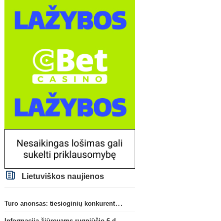
Lietuviškos naujienos
Turo anonsas: tiesioginių konkurentų dvikova Gargžduose
Informacija žiūrovams rugpjūčio 6 d. UEFA rungtynėms