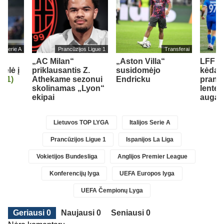
jos Serie A
Prancūzijos Ligue 1
Transferai
„AC Milan“
„Aston Villa“
LFF II
kėlė į
priklausantis Z.
susidomėjo
kėdain
ą
(1)
Athekame sezonui
Endricku
prana
skolinamas „Lyon“
lentel
ekipai
auga
Lietuvos TOP LYGA
Italijos Serie A
Prancūzijos Ligue 1
Ispanijos La Liga
Vokietijos Bundesliga
Anglijos Premier League
Konferencijų lyga
UEFA Europos lyga
UEFA Čempionų Lyga
Geriausi 0
Naujausi 0
Seniausi 0