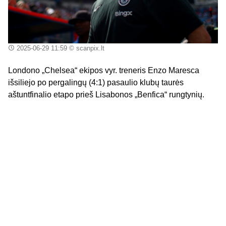
2025-06-29 11:59
© scanpix.lt
Londono „Chelsea“ ekipos vyr. treneris Enzo Maresca
išsiliejo po pergalingų (4:1) pasaulio klubų taurės
aštuntfinalio etapo prieš Lisabonos „Benfica“ rungtynių.