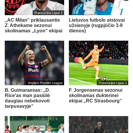
Prancūzijos Ligue 1
„AC Milan“ priklausantis
Lietuvos futbolo atstovai
Z. Athekame sezonui
užsienyje (rugpjūčio 3-9
skolinamas „Lyon“ ekipai
dienos)
Anglijos Premier League
Prancūzijos Ligue 1
B. Guimaraesas: „D.
F. Jorgensenas sezonui
Rice'as man pasiūlė
skolinamas dukterinei
daugiau nebekovoti
ekipai „RC Strasbourg“
tarpusavyje“