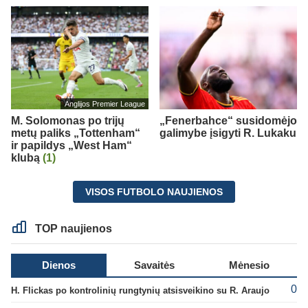
Anglijos Premier League
M. Solomonas po trijų
„Fenerbahce“ susidomėjo
metų paliks „Tottenham“
galimybe įsigyti R. Lukaku
ir papildys „West Ham“
klubą
(1)
VISOS FUTBOLO NAUJIENOS
TOP naujienos
Dienos
Savaitės
Mėnesio
0
H. Flickas po kontrolinių rungtynių atsisveikino su R. Araujo