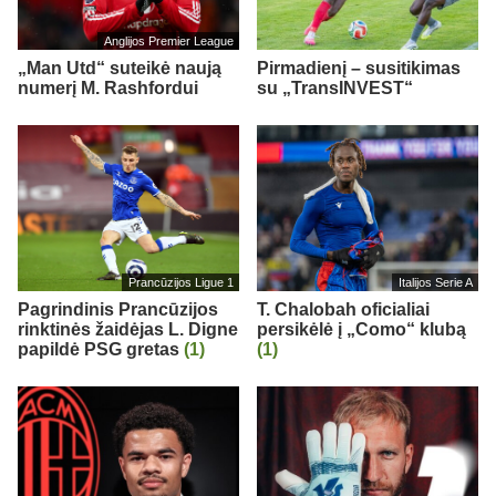
Anglijos Premier League
„Man Utd“ suteikė naują
Pirmadienį – susitikimas
numerį M. Rashfordui
su „TransINVEST“
Prancūzijos Ligue 1
Italijos Serie A
Pagrindinis Prancūzijos
T. Chalobah oficialiai
rinktinės žaidėjas L. Digne
persikėlė į „Como“ klubą
papildė PSG gretas
(1)
(1)