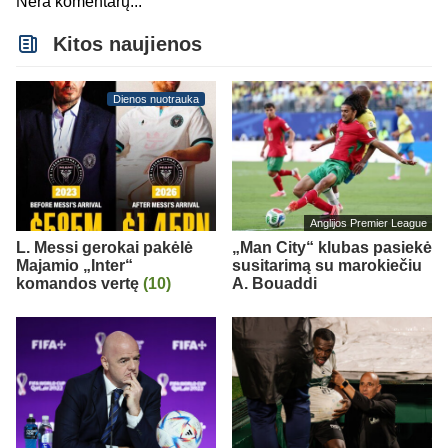
Nėra komentarų...
Kitos naujienos
Dienos nuotrauka
Anglijos Premier League
L. Messi gerokai pakėlė
„Man City“ klubas pasiekė
Majamio „Inter“
susitarimą su marokiečiu
komandos vertę
(10)
A. Bouaddi