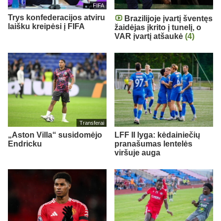
FIFA
Trys konfederacijos atviru
Brazilijoje įvartį šventęs
laišku kreipėsi į FIFA
žaidėjas įkrito į tunelį, o
VAR įvartį atšaukė
(4)
Transferai
„Aston Villa“ susidomėjo
LFF II lyga: kėdainiečių
Endricku
pranašumas lentelės
viršuje auga