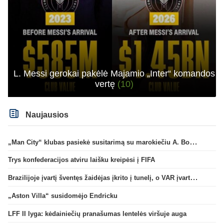
L. Messi gerokai pakėlė Majamio „Inter“ komandos
vertę
(10)
Naujausios
„Man City“ klubas pasiekė susitarimą su marokiečiu A. Bouaddi
Trys konfederacijos atviru laišku kreipėsi į FIFA
Brazilijoje įvartį šventęs žaidėjas įkrito į tunelį, o VAR įvartį atšaukė
„Aston Villa“ susidomėjo Endricku
LFF II lyga: kėdainiečių pranašumas lentelės viršuje auga