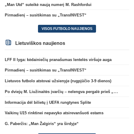
„Man Utd“ suteikė naują numerį M. Rashfordui
Pirmadienį – susitikimas su „TransINVEST“
VISOS FUTBOLO NAUJIENOS
Lietuviškos naujienos
LFF II lyga: kėdainiečių pranašumas lentelės viršuje auga
Pirmadienį – susitikimas su „TransINVEST“
Lietuvos futbolo atstovai užsienyje (rugpjūčio 3-9 dienos)
Po dviejų M. Liužinaitės įvarčių – nelengva pergalė prieš „Bangą“
Informacija dėl bilietų į UEFA rungtynes Splite
Vaikinų U15 rinktinei nepavyko atsirevanšuoti estams
G. Paberžis: „Man Žalgiris“ yra širdyje“