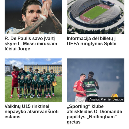
R. De Paulis savo įvartį
Informacija dėl bilietų į
skyrė L. Messi mirusiam
UEFA rungtynes Splite
tėčiui Jorge
Anglijos Premier League
Vaikinų U15 rinktinei
„Sporting“ klube
nepavyko atsirevanšuoti
atsiskleidęs O. Diomande
estams
papildys „Nottingham“
gretas