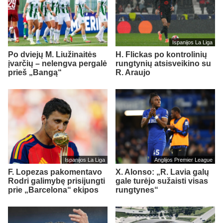
Ispanijos La Liga
Po dviejų M. Liužinaitės
H. Flickas po kontrolinių
įvarčių – nelengva pergalė
rungtynių atsisveikino su
prieš „Bangą“
R. Araujo
Ispanijos La Liga
Anglijos Premier League
F. Lopezas pakomentavo
X. Alonso: „R. Lavia galų
Rodri galimybę prisijungti
gale turėjo sužaisti visas
prie „Barcelona“ ekipos
rungtynes“