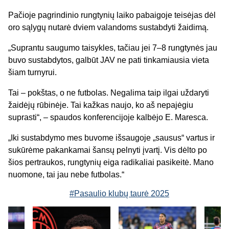
Pačioje pagrindinio rungtynių laiko pabaigoje teisėjas dėl
oro sąlygų nutarė dviem valandoms sustabdyti žaidimą.
„Suprantu saugumo taisykles, tačiau jei 7–8 rungtynės jau
buvo sustabdytos, galbūt JAV ne pati tinkamiausia vieta
šiam turnyrui.
Tai – pokštas, o ne futbolas. Negalima taip ilgai uždaryti
žaidėjų rūbinėje. Tai kažkas naujo, ko aš nepajėgiu
suprasti“, – spaudos konferencijoje kalbėjo E. Maresca.
„Iki sustabdymo mes buvome išsaugoje „sausus“ vartus ir
sukūrėme pakankamai šansų pelnyti įvartį. Vis dėlto po
šios pertraukos, rungtynių eiga radikaliai pasikeitė. Mano
nuomone, tai jau nebe futbolas.“
#Pasaulio klubų taurė 2025