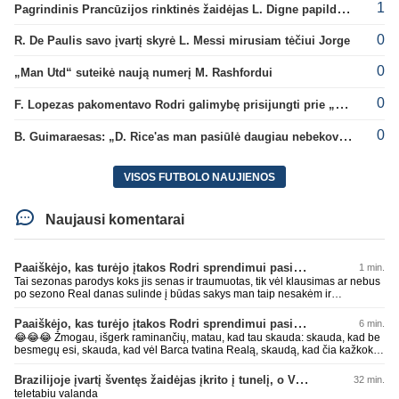
1
Pagrindinis Prancūzijos rinktinės žaidėjas L. Digne papildė PSG gretas
0
R. De Paulis savo įvartį skyrė L. Messi mirusiam tėčiui Jorge
0
„Man Utd“ suteikė naują numerį M. Rashfordui
0
F. Lopezas pakomentavo Rodri galimybę prisijungti prie „Barcelona“ ekipos
0
B. Guimaraesas: „D. Rice'as man pasiūlė daugiau nebekovoti tarpusavyje“
VISOS FUTBOLO NAUJIENOS
Naujausi komentarai
Paaiškėjo, kas turėjo įtakos Rodri sprendimui pasirinkti Barselonos pusę
1 min.
Tai sezonas parodys koks jis senas ir traumuotas, tik vėl klausimas ar nebus
po sezono Real danas sulinde į būdas sakys man taip nesakėm ir
nekalbėjom.Tipinis balto skuduriuko pasivartymas. Man tai juokinga kaip jie
degraduoja su tais išsivartymais. Gal todėl ir problema, kad tiek pats klubas,
Paaiškėjo, kas turėjo įtakos Rodri sprendimui pasirinkti Barselonos pusę
6 min.
tiek jo fanai begalviai ir užtat titulų badas jau 2 metai iš eilės, žiūrėsim ar ir
😂😂😂 Žmogau, išgerk raminančių, matau, kad tau skauda: skauda, kad be
trečiam nebus taip. O kiti klubai savo darbus daro, o ne tuščiai čia 💩
besmegų esi, skauda, kad vėl Barca tvatina Realą, skaudą, kad čia kažkoks
palikinėja ant kurių patys paskui paslysta.
įsišokęs BarcaFanas5577 be smegenų išvadino ir negali atsikirsti, nes AI
nepatare ką daryti, pyksti, nes pačio galva tuščia ir toliau mynkai įžeidinėjimų
Brazilijoje įvartį šventęs žaidėjas įkrito į tunelį, o VAR įvartį atšaukė
32 min.
kortą. Ech, žmogau, žmogau... geriau tu būtųm patylėjelęs. P.S. Taip žinau
teletabiu valanda