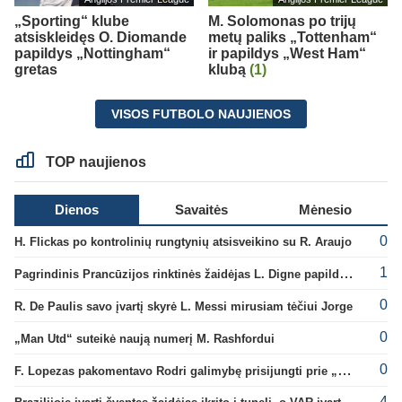
„Sporting“ klube
M. Solomonas po trijų
atsiskleidęs O. Diomande
metų paliks „Tottenham“
papildys „Nottingham“
ir papildys „West Ham“
gretas
klubą
(1)
VISOS FUTBOLO NAUJIENOS
TOP naujienos
Dienos
Savaitės
Mėnesio
0
H. Flickas po kontrolinių rungtynių atsisveikino su R. Araujo
1
Pagrindinis Prancūzijos rinktinės žaidėjas L. Digne papildė PSG gretas
0
R. De Paulis savo įvartį skyrė L. Messi mirusiam tėčiui Jorge
0
„Man Utd“ suteikė naują numerį M. Rashfordui
0
F. Lopezas pakomentavo Rodri galimybę prisijungti prie „Barcelona“ ekipos
4
Brazilijoje įvartį šventęs žaidėjas įkrito į tunelį, o VAR įvartį atšaukė