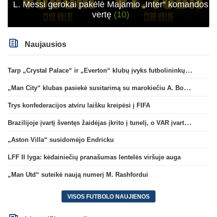
L. Messi gerokai pakėlė Majamio „Inter“ komandos
vertę
(10)
Naujausios
Tarp „Crystal Palace“ ir „Everton“ klubų įvyks futbolininkų mainai
„Man City“ klubas pasiekė susitarimą su marokiečiu A. Bouaddi
Trys konfederacijos atviru laišku kreipėsi į FIFA
Brazilijoje įvartį šventęs žaidėjas įkrito į tunelį, o VAR įvartį atšaukė
„Aston Villa“ susidomėjo Endricku
LFF II lyga: kėdainiečių pranašumas lentelės viršuje auga
„Man Utd“ suteikė naują numerį M. Rashfordui
VISOS FUTBOLO NAUJIENOS