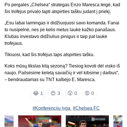
Po pergalės „Chelsea“ strategas Enzo Maresca teigė, kad
šis trofėjus privalo tapti atspirties tašku judant į priekį.
„Esu labai laimingas ir didžiuojuosi savo komanda. Fanai
to nusipelnė, nes jie kelis metus laukė kažko panašaus.
Klubas investavo didžiulius pinigus ir taip pat laukė
trofėjaus.
Tikiuosi, kad šis trofėjus taps atspirties tašku.
Koks mūsų tikslas kitą sezoną? Tiesiog kovoti dėl visko iš
naujo. Pailsėsime keletą savaičių ir vėl kibsime į darbus“,
– bendraudamas su TNT kalbėjo E. Maresca.
😂
1
😍
3
😲
0
😡
0
#Konferencijų lyga
#Chelsea FC