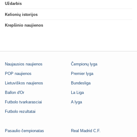
Uždarbis
Kelionių istorijos
Krepšinio naujienos
Naujausios naujienos
Čempionų lyga
POP naujienos
Premier lyga
Lietuviškos naujienos
Bundesliga
Ballon d'Or
La Liga
Futbolo tvarkarasciai
A lyga
Futbolo rezultatai
Pasaulio čempionatas
Real Madrid C.F.