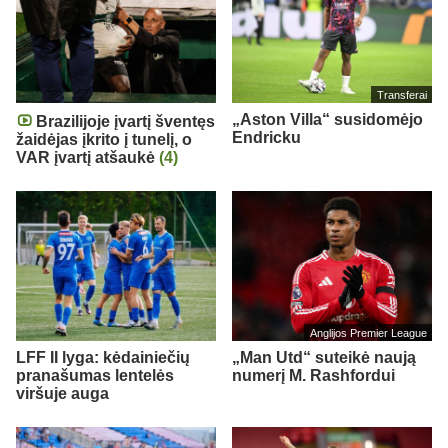
Transferai
„Aston Villa“ susidomėjo
Brazilijoje įvartį šventęs
Endricku
žaidėjas įkrito į tunelį, o
VAR įvartį atšaukė
(4)
Anglijos Premier League
LFF II lyga: kėdainiečių
„Man Utd“ suteikė naują
pranašumas lentelės
numerį M. Rashfordui
viršuje auga