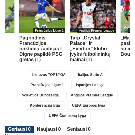
Prancūzijos Ligue 1
Anglijos Premier League
Ang
Pagrindinis
Tarp „Crystal
„Man 
u
Prancūzijos
Palace“ ir
pasiek
T“
rinktinės žaidėjas L.
„Everton“ klubų
su mar
Digne papildė PSG
įvyks futbolininkų
Bouad
gretas
(1)
mainai
(1)
Lietuvos TOP LYGA
Italijos Serie A
Prancūzijos Ligue 1
Ispanijos La Liga
Vokietijos Bundesliga
Anglijos Premier League
Konferencijų lyga
UEFA Europos lyga
UEFA Čempionų Lyga
Geriausi 0
Naujausi 0
Seniausi 0