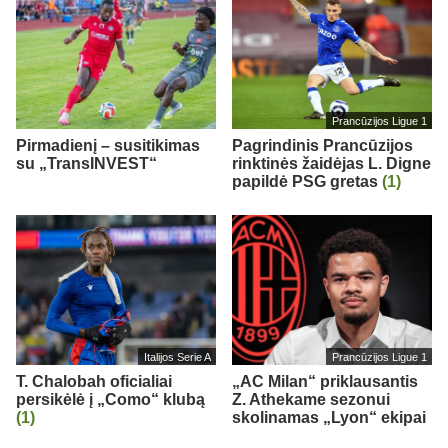
Prancūzijos Ligue 1
Pirmadienį – susitikimas
Pagrindinis Prancūzijos
su „TransINVEST“
rinktinės žaidėjas L. Digne
papildė PSG gretas
(1)
Italijos Serie A
Prancūzijos Ligue 1
T. Chalobah oficialiai
„AC Milan“ priklausantis
persikėlė į „Como“ klubą
Z. Athekame sezonui
(1)
skolinamas „Lyon“ ekipai