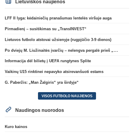
Lietuviškos naujienos
LFF II lyga: kėdainiečių pranašumas lentelės viršuje auga
Pirmadienį – susitikimas su „TransINVEST“
Lietuvos futbolo atstovai užsienyje (rugpjūčio 3-9 dienos)
Po dviejų M. Liužinaitės įvarčių – nelengva pergalė prieš „Bangą“
Informacija dėl bilietų į UEFA rungtynes Splite
Vaikinų U15 rinktinei nepavyko atsirevanšuoti estams
G. Paberžis: „Man Žalgiris“ yra širdyje“
VISOS FUTBOLO NAUJIENOS
Naudingos nuorodos
Kuro kainos