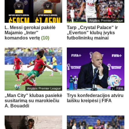
Anglijos Premier League
L. Messi gerokai pakėlė
Tarp „Crystal Palace“ ir
Majamio „Inter“
„Everton“ klubų įvyks
komandos vertę
(10)
futbolininkų mainai
Anglijos Premier League
FIFA
„Man City“ klubas pasiekė
Trys konfederacijos atviru
susitarimą su marokiečiu
laišku kreipėsi į FIFA
A. Bouaddi