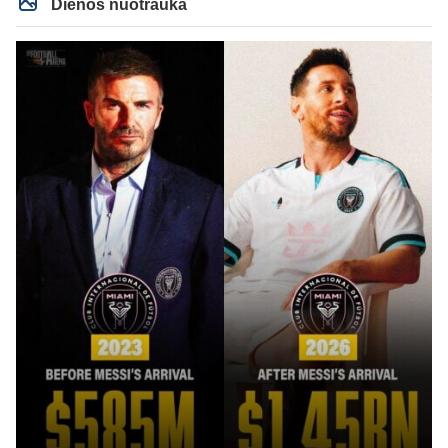
Dienos nuotrauka
kaip veikia AI, todėl ir sugebu jį sudurninti, ne kartą jau tai pavyko. O tu kaip
ta minėta pone imei ir priėmiai, kaip už gryną. Aš pripažinau gandus? Aš
parašiau faktą. Ant kiek tu be smegenų, wow, žiauriai man gėda už tave.
Sėkmės, bičiuli, matau, kad toliau bus tik drgradavimas pačio, užtenka ir taip
jau visi mato ant kiek tas avinas esi, apie kurį taip prirašei, toj mėlynoj/žalioj
koks blemba skyrtumas.... besmegenų esantis avinas ir bus tik avinas... daug
čia apie save balvone prirašei. Gėda man už tave. Toks iš retesnių bukumo
esi čia.