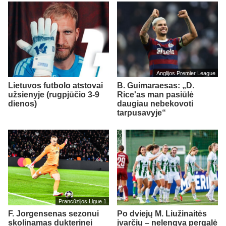
Anglijos Premier League
Lietuvos futbolo atstovai
B. Guimaraesas: „D.
užsienyje (rugpjūčio 3-9
Rice'as man pasiūlė
dienos)
daugiau nebekovoti
tarpusavyje“
Prancūzijos Ligue 1
F. Jorgensenas sezonui
Po dviejų M. Liužinaitės
skolinamas dukterinei
įvarčių – nelengva pergalė