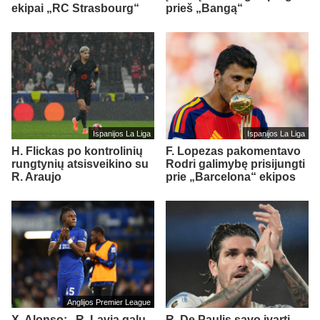
ekipai „RC Strasbourg“
prieš „Bangą“
Ispanijos La Liga
Ispanijos La Liga
H. Flickas po kontrolinių
F. Lopezas pakomentavo
rungtynių atsisveikino su
Rodri galimybę prisijungti
R. Araujo
prie „Barcelona“ ekipos
Anglijos Premier League
X. Alonso: „R. Lavia galų
R. De Paulis savo įvartį