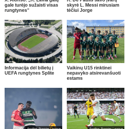
gale turėjo sužaisti visas
skyrė L. Messi mirusiam
rungtynes“
tėčiui Jorge
Informacija dėl bilietų į
Vaikinų U15 rinktinei
UEFA rungtynes Splite
nepavyko atsirevanšuoti
estams
Anglijos Premier League
Anglijos Premier League