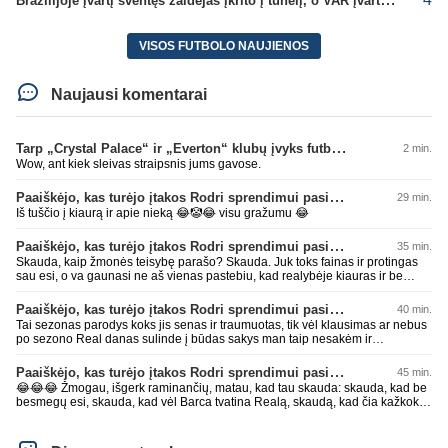
VISOS FUTBOLO NAUJIENOS
Naujausi komentarai
Tarp „Crystal Palace“ ir „Everton“ klubų įvyks futbolininkų mainai
2 min.
Wow, ant kiek sleivas straipsnis jums gavose.
Paaiškėjo, kas turėjo įtakos Rodri sprendimui pasirinkti Barselonos pusę
29 min.
Iš tuščio į kiaurą ir apie nieką 😂🤡😂 visu gražumu 😂
Paaiškėjo, kas turėjo įtakos Rodri sprendimui pasirinkti Barselonos pusę
35 min.
Skauda, kaip žmonės teisybę parašo? Skauda. Juk toks fainas ir protingas
sau esi, o va gaunasi ne aš vienas pastebiu, kad realybėje kiauras ir be
smegenų. Sėkmęs, bičiuli, visais gyvenimo atvejais rinktis AI, geriau pataria
nei kas kitas 😂😂😂 Per mažai tos mėlynos ar žalios pievos apkakojai
Paaiškėjo, kas turėjo įtakos Rodri sprendimui pasirinkti Barselonos pusę
40 min.
kurioje kaip avinas lakstai... per mažai bičiuli... 💩💩💩
Tai sezonas parodys koks jis senas ir traumuotas, tik vėl klausimas ar nebus
po sezono Real danas sulinde į būdas sakys man taip nesakėm ir
nekalbėjom.Tipinis balto skuduriuko pasivartymas. Man tai juokinga kaip jie
degraduoja su tais išsivartymais. Gal todėl ir problema, kad tiek pats klubas,
Paaiškėjo, kas turėjo įtakos Rodri sprendimui pasirinkti Barselonos pusę
45 min.
tiek jo fanai begalviai ir užtat titulų badas jau 2 metai iš eilės, žiūrėsim ar ir
😂😂😂 Žmogau, išgerk raminančių, matau, kad tau skauda: skauda, kad be
trečiam nebus taip. O kiti klubai savo darbus daro, o ne tuščiai čia 💩
besmegų esi, skauda, kad vėl Barca tvatina Realą, skaudą, kad čia kažkoks
palikinėja ant kurių patys paskui paslysta.
įsišokęs BarcaFanas5577 be smegenų išvadino ir negali atsikirsti, nes AI
nepatare ką daryti, pyksti, nes pačio galva tuščia ir toliau mynkai įžeidinėjimų
kortą. Ech, žmogau, žmogau... geriau tu būtųm patylėjelęs. P.S. Taip žinau