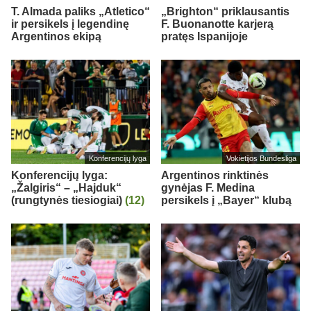
T. Almada paliks „Atletico“
„Brighton“ priklausantis
ir persikels į legendinę
F. Buonanotte karjerą
Argentinos ekipą
pratęs Ispanijoje
Konferencijų lyga
Vokietijos Bundesliga
Konferencijų lyga:
Argentinos rinktinės
„Žalgiris“ – „Hajduk“
gynėjas F. Medina
(rungtynės tiesiogiai)
(12)
persikels į „Bayer“ klubą