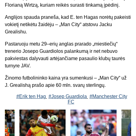
Florianą Wirtzą, kuriam reikės surasti tinkamą įpėdinį.
Anglijos spauda praneša, kad E. ten Hagas norėtų pakeisti
vokietį netikėtu žaidėju – „Man City“ atstovu Jacku
Grealishu.
Pastaruoju metu 29–erių anglas prarado „miestiečių“
trenerio Josepo Guardiolos palankumą ir net nebuvo
pakviestas dalyvauti artėjančiame pasaulio klubų taurės
turnyre JAV.
Žinomo futbolininko kaina yra sumenkusi – „Man City“ už
J. Grealishą prašo apie 60 mln. svarų sterlingų.
#Erik ten Hag
#Josep Guardiola
#Manchester City
FC