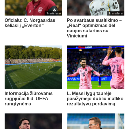
Transferai
Transferai
Oficialu: C. Norgaardas
Po svarbaus susitikimo –
keliasi į „Everton“
„Real“ optimizmas dėl
naujos sutarties su
Viniciumi
Informacija žiūrovams
L. Messi lygų taurėje
rugpjūčio 6 d. UEFA
pasižymėjo dubliu ir atliko
rungtynėms
rezultatyvų perdavimą