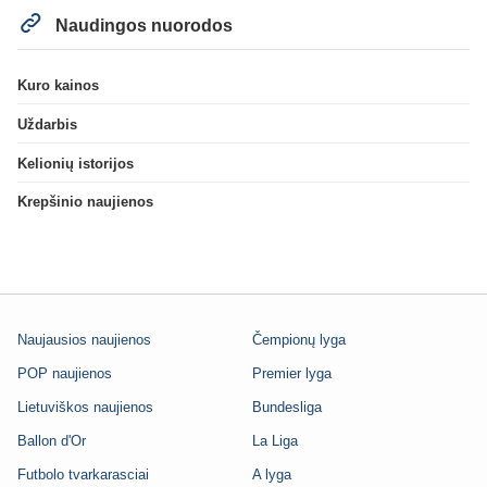
Naudingos nuorodos
Kuro kainos
Uždarbis
Kelionių istorijos
Krepšinio naujienos
Naujausios naujienos
Čempionų lyga
POP naujienos
Premier lyga
Lietuviškos naujienos
Bundesliga
Ballon d'Or
La Liga
Futbolo tvarkarasciai
A lyga