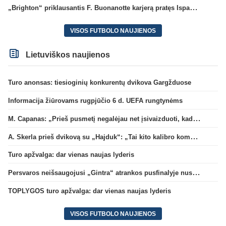
„Brighton“ priklausantis F. Buonanotte karjerą pratęs Ispanijoje
VISOS FUTBOLO NAUJIENOS
Lietuviškos naujienos
Turo anonsas: tiesioginių konkurentų dvikova Gargžduose
Informacija žiūrovams rugpjūčio 6 d. UEFA rungtynėms
M. Capanas: „Prieš pusmetį negalėjau net įsivaizduoti, kad žaisime prieš „Hajduk“
A. Skerla prieš dvikovą su „Hajduk“: „Tai kito kalibro komanda“
Turo apžvalga: dar vienas naujas lyderis
Persvaros neišsaugojusi „Gintra“ atrankos pusfinalyje nusileido Škotijos čempionėms
TOPLYGOS turo apžvalga: dar vienas naujas lyderis
VISOS FUTBOLO NAUJIENOS