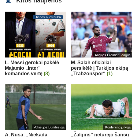
Kitos naujienos
Dienos nuotrauka
Anglijos Premier League
L. Messi gerokai pakėlė
M. Salah oficialiai
Majamio „Inter“
persikėlė į Turkijos ekipą
komandos vertę
(8)
„Trabzonspor“
(1)
Vokietijos Bundesliga
Konferencijų lyga
A. Nusa: „Niekada
„Žalgiris“ neturėjo šansų