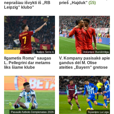
neprašiau išvykti iš „RB
prieš „Hajduk“
(15)
Leipzig“ klubo“
Italijos Serie A
Vokietijos Bundesliga
Ilgametis Roma“ saugas
V. Kompany pasisakė apie
L. Pellegrini dar metams
gandus dėl M. Olise
liks šiame klube
ateities „Bayern“ gretose
Pasaulio futbolo čempionatas 2026
Ispanijos La Liga