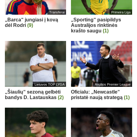
Transferai
Primeira Liga
„Barca“ jungiasi į kovą
„Sporting“ pasipildys
dėl Rodri
(9)
Australijos rinktinės
krašto saugu
(1)
Lietuvos TOP LYGA
Anglijos Premier League
„Šiaulių“ sezoną gelbėti
Oficialu: „Newcastle“
bandys D. Lastauskas
(2)
pristatė naują strategą
(1)