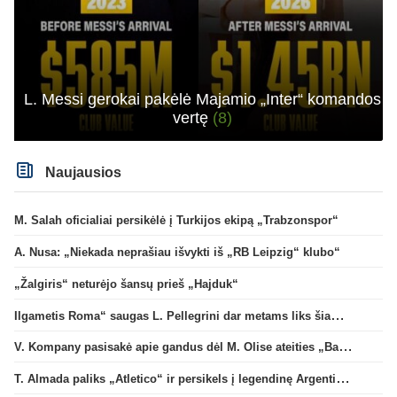
L. Messi gerokai pakėlė Majamio „Inter“ komandos
vertę
(8)
Naujausios
M. Salah oficialiai persikėlė į Turkijos ekipą „Trabzonspor“
A. Nusa: „Niekada neprašiau išvykti iš „RB Leipzig“ klubo“
„Žalgiris“ neturėjo šansų prieš „Hajduk“
Ilgametis Roma“ saugas L. Pellegrini dar metams liks šiame klube
V. Kompany pasisakė apie gandus dėl M. Olise ateities „Bayern“ gretose
T. Almada paliks „Atletico“ ir persikels į legendinę Argentinos ekipą