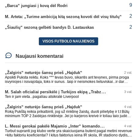
9
„Barca“ jungiasi į kovą dėl Rodri
2
M. Arteta: „Turime ambiciją kitą sezoną kovoti dėl visų titulų“
2
„Šiaulių“ sezoną gelbėti bandys D. Lastauskas
VISOS FUTBOLO NAUJIENOS
Naujausi komentarai
„Žalgiris“ neturėjo šansų prieš „Hajduk“
2 val.
Apsikti Puksta reiktu. Koks *** tevas buvo, sikantis ant tevynes, pirma proga
isvyniojes i issvajotaja, toks ir sunus. .taip ir neismokes lietuviskai...ir dar
pasimaives pries ziurovus po golo...aciu, ne...nebent vertybiu neturintis
laurynas ikalbins
M. Salah oficialiai persikėlė į Turkijos ekipą „Trabzonspor“
3 val.
Ten ir jam vieta...pagaliau atsikratė Liverpool
„Žalgiris“ neturėjo šansų prieš „Hajduk“
4 val.
Roką Pukštą reikia prikalbinti, jog už rinktinę žaistų, duoti pilietybę ir t.t Būtų
minimum TOP 2 žaidėjas rinktinėje. Jei jo karjeros kreivė ir toliau taio judės,
bus per vėlu po to, nes JAV ji pasikvies žaisti.
L. Messi gerokai pakėlė Majamio „Inter“ komandos vertę
4 val.
Turbut supranti jog klubo verte yra skaiciuojama butent pagal metini revenue
+kitu faktoriu koeficientai? I kitus faktorius ieina IR skola, IR stadiono dydis,