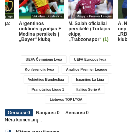
cijų lyga
Vokietijos Bundesliga
Anglijos Premier League
lyga:
Argentinos
M. Salah oficialiai
A. Nu
rinktinės gynėjas F.
persikėlė į Turkijos
nepraš
Medina persikels į
ekipą
„RB L
„Bayer“ klubą
„Trabzonspor“
(1)
klubo
)
UEFA Čempionų Lyga
UEFA Europos lyga
Konferencijų lyga
Anglijos Premier League
Vokietijos Bundesliga
Ispanijos La Liga
Prancūzijos Ligue 1
Italijos Serie A
Lietuvos TOP LYGA
Geriausi 0
Naujausi 0
Seniausi 0
Nėra komentarų...