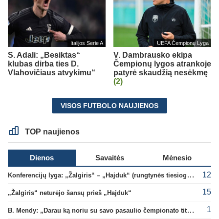
Italijos Serie A
UEFA Čempionų Lyga
S. Adali: „Besiktas“
V. Dambrausko ekipa
klubas dirba ties D.
Čempionų lygos atrankoje
Vlahovičiaus atvykimu“
patyrė skaudžią nesėkmę
(2)
VISOS FUTBOLO NAUJIENOS
TOP naujienos
Dienos
Savaitės
Mėnesio
12
Konferencijų lyga: „Žalgiris“ – „Hajduk“ (rungtynės tiesiogiai)
15
„Žalgiris“ neturėjo šansų prieš „Hajduk“
1
B. Mendy: „Darau ką noriu su savo pasaulio čempionato titulu“