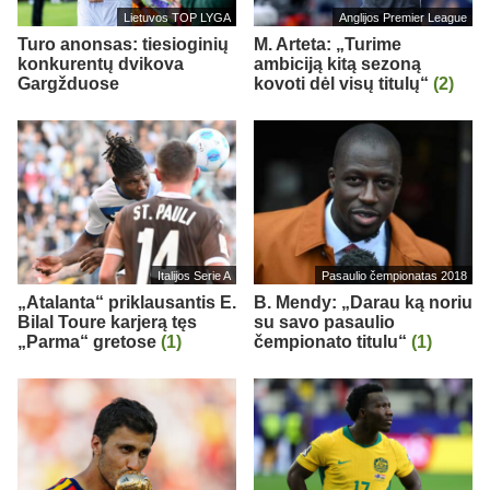
Lietuvos TOP LYGA
Anglijos Premier League
Turo anonsas: tiesioginių
M. Arteta: „Turime
konkurentų dvikova
ambiciją kitą sezoną
Gargžduose
kovoti dėl visų titulų“
(2)
Italijos Serie A
Pasaulio čempionatas 2018
„Atalanta“ priklausantis E.
B. Mendy: „Darau ką noriu
Bilal Toure karjerą tęs
su savo pasaulio
„Parma“ gretose
(1)
čempionato titulu“
(1)