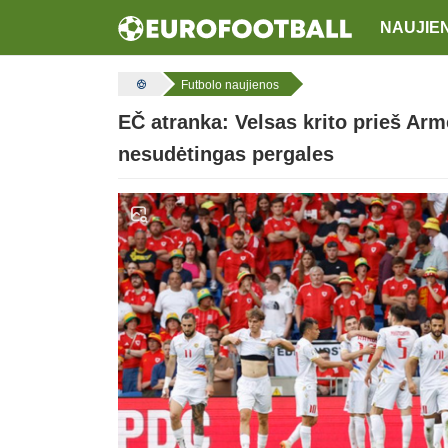
NAUJIE
Futbolo naujienos
EČ atranka: Velsas krito prieš Armė
nesudėtingas pergales