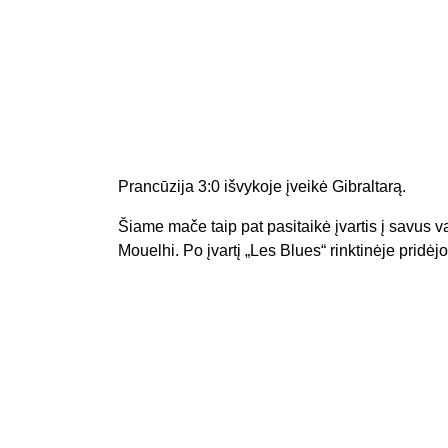
Prancūzija 3:0 išvykoje įveikė Gibraltarą.
Šiame mače taip pat pasitaikė įvartis į savus v
Mouelhi. Po įvartį „Les Blues“ rinktinėje pridė