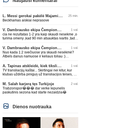
Naujausi komentarai
L. Messi gerokai pakėlė Majamio „Inter“ komandos vertę
25 min.
Beckhamas aiskiai neprasove
V. Dambrausko ekipa Čempionų lygos atrankoje patyrė skaudžią nesėkmę
1 val.
cia ne rezultatas 1-2 yra kaip skaudi nesekme ,o
turima omeny ,kad 90 min atsauktas ivartis ,tada
butu lygiosios
V. Dambrausko ekipa Čempionų lygos atrankoje patyrė skaudžią nesėkmę
1 val.
Nuo kada 1:2 svečiuose yra skaudi nesėkmė?
Atbels danus namuose ir keliaus toliau :)
Sėkmės Valdui!
A. Tapinas atskleidė, kiek tiksliai „Žalgiris“ jau uždirbo iš UEFA premijų
1 val.
TV transliacijų kaštai... Skirtingai nei kitur, kur
klubas uždirba pinigus už transliacijos teises, ŽV
čia turi išlaidų eilutę.. Žiauruva :)
M. Salah karjerą tęs Turkijoje
2 val.
Trabzonspor😂😂😂 dar verke lepunelis
paskutinis sezona kad starte nezaidzia😂
Dienos nuotrauka