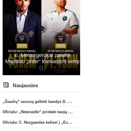
L. Messi gerokai pakėlė
Majamio „Inter“ komandos vertę
(1)
Naujausios
„Šiaulių“ sezoną gelbėti bandys D. Lastauskas
Oficialu: „Newcastle“ pristatė naują strategą
Oficialu: C. Norgaardas keliasi į „Everton“