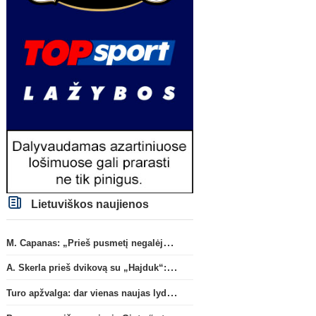
Lietuviškos naujienos
M. Capanas: „Prieš pusmetį negalėjau net įsivaizduoti, kad žaisime prieš „Hajduk“
A. Skerla prieš dvikovą su „Hajduk“: „Tai kito kalibro komanda“
Turo apžvalga: dar vienas naujas lyderis