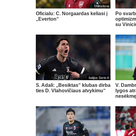
Transferai
Oficialu: C. Norgaardas keliasi į
Po svarb
„Everton“
optimizm
su Vinic
Italijos Serie A
S. Adali: „Besiktas“ klubas dirba
V. Damb
ties D. Vlahovičiaus atvykimu“
lygos at
nesėkm