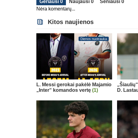
Geriausi 0
Naujausi 0
Seniausi 0
Nėra komentarų...
Kitos naujienos
Dienos nuotrauka
L. Messi gerokai pakėlė Majamio
„Šiaulių
„Inter“ komandos vertę
(1)
D. Lasta