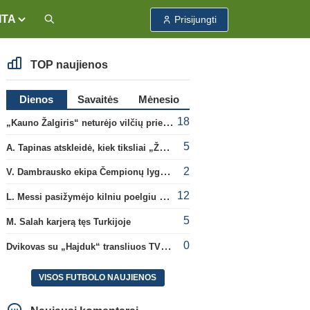
ITA
Prisijungti
TOP naujienos
Dienos
Savaitės
Mėnesio
18
„Kauno Žalgiris“ neturėjo vilčių prieš „Dinamo“
5
A. Tapinas atskleidė, kiek tiksliai „Žalgiris“ jau uždirbo iš UEFA premijų
2
V. Dambrausko ekipa Čempionų lygos atrankoje patyrė skaudžią nesėkmę
12
L. Messi pasižymėjo kilniu poelgiu dėl kilusių gaisrų Madride
5
M. Salah karjerą tęs Turkijoje
0
Dvikovas su „Hajduk“ transliuos TV3, paskutinėje transliacijoje – nauji rekordai
VISOS FUTBOLO NAUJIENOS