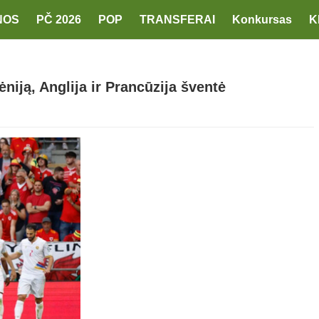
NOS
PČ 2026
POP
TRANSFERAI
Konkursas
K
niją, Anglija ir Prancūzija šventė