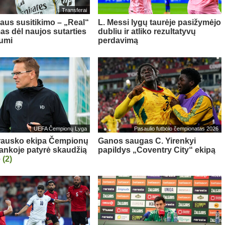
Transferai
aus susitikimo – „Real“
L. Messi lygų taurėje pasižymėjo
as dėl naujos sutarties
dubliu ir atliko rezultatyvų
iumi
perdavimą
UEFA Čempionų Lyga
Pasaulio futbolo čempionatas 2026
rausko ekipa Čempionų
Ganos saugas C. Yirenkyi
rankoje patyrė skaudžią
papildys „Coventry City“ ekipą
ę
(2)