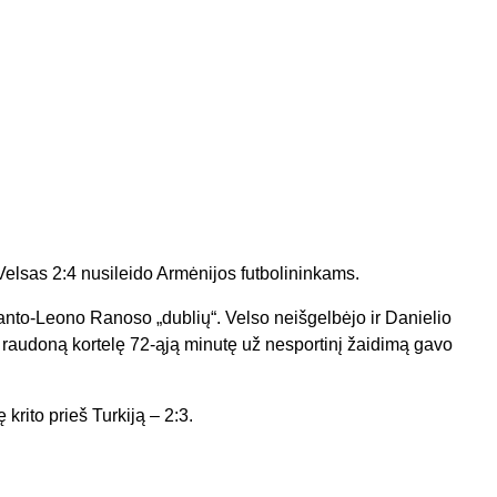
 Velsas 2:4 nusileido Armėnijos futbolininkams.
nto-Leono Ranoso „dublių“. Velso neišgelbėjo ir Danielio
 raudoną kortelę 72-ąją minutę už nesportinį žaidimą gavo
krito prieš Turkiją – 2:3.