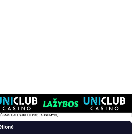
ėlionė