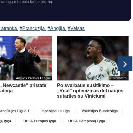
 draugų ir futbolo fanų spėjimų.
 atranka
#Prancūzija
#Anglija
#Velsas
Anglijos Premier League
Transferai
: „Newcastle“ pristatė
Po svarbaus susitikimo –
rategą
„Real“ optimizmas dėl naujos
sutarties su Viniciumi
ancūzijos Ligue 1
Ispanijos La Liga
Vokietijos Bundesliga
jų lyga
UEFA Europos lyga
UEFA Čempionų Lyga