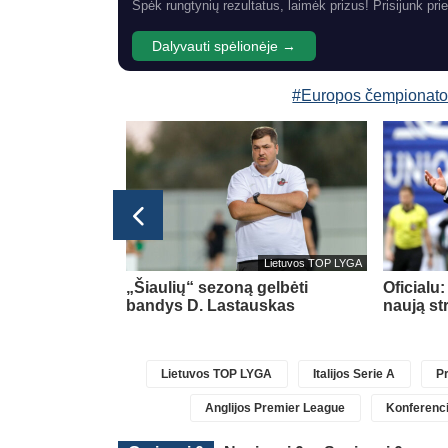
Spėk rungtynių rezultatus, laimėk prizus! Prisijunk prie
Dalyvauti spėlionėje →
#Europos čempionato
Italijos Serie A
Lietuvos TOP LYGA
eikino su
„Šiaulių“ sezoną gelbėti
Oficialu
siu gynėju B.
bandys D. Lastauskas
naują st
Lietuvos TOP LYGA
Italijos Serie A
Pr
Anglijos Premier League
Konferenci