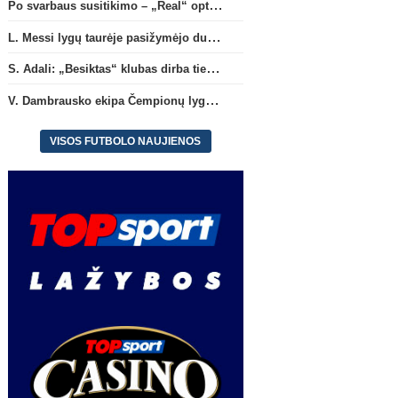
Po svarbaus susitikimo – „Real“ optimizmas dėl naujos sutarties su Viniciumi
L. Messi lygų taurėje pasižymėjo dubliu ir atliko rezultatyvų perdavimą
S. Adali: „Besiktas“ klubas dirba ties D. Vlahovičiaus atvykimu“
V. Dambrausko ekipa Čempionų lygos atrankoje patyrė skaudžią nesėkmę
VISOS FUTBOLO NAUJIENOS