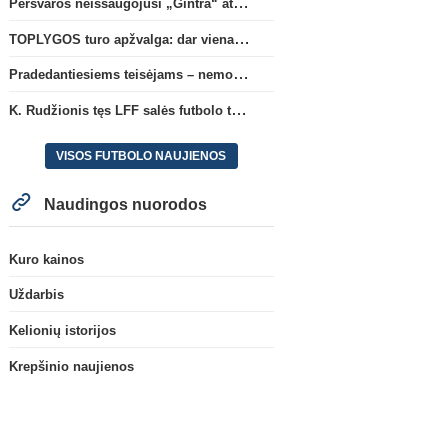
Persvaros neišsaugojusi „Gintra“ atrankos pusfinalyje nusileido Škotijos čempionėms
TOPLYGOS turo apžvalga: dar vienas naujas lyderis
Pradedantiesiems teisėjams – nemokamas seminaras Vilniuje šį penktadienį
K. Rudžionis tęs LFF salės futbolo techninio direktoriaus veiklą
VISOS FUTBOLO NAUJIENOS
Naudingos nuorodos
Kuro kainos
Italijos Serie A
UEFA Čempi
S. Adali: „Besiktas“ klubas
V. Dambrausko ekipa
Uždarbis
dirba ties D. Vlahovičiaus
Čempionų lygos atranko
atvykimu“
patyrė skaudžią nesėkm
Kelionių istorijos
Krepšinio naujienos