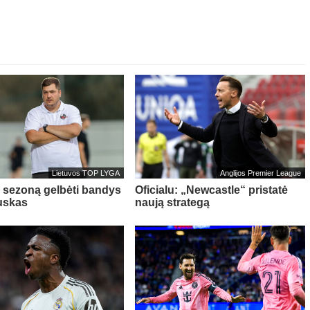
Lietuvos TOP LYGA
Anglijos Premier League
“ sezoną gelbėti bandys
Oficialu: „Newcastle“ pristatė
uskas
naują strategą