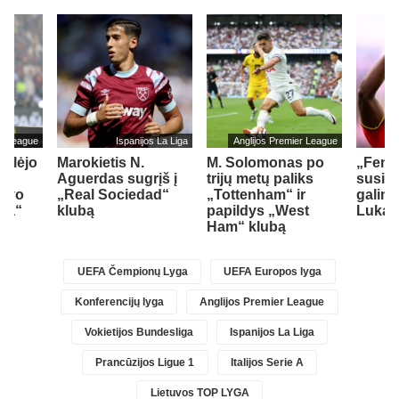
er League
Ispanijos La Liga
Anglijos Premier League
ailėjo
Marokietis N.
M. Solomonas po
„Fene
Aguerdas sugrįš į
trijų metų paliks
susid
savo
„Real Sociedad“
„Tottenham“ ir
galimy
sea“
klubą
papildys „West
Lukak
Ham“ klubą
UEFA Čempionų Lyga
UEFA Europos lyga
Konferencijų lyga
Anglijos Premier League
Vokietijos Bundesliga
Ispanijos La Liga
Prancūzijos Ligue 1
Italijos Serie A
Lietuvos TOP LYGA