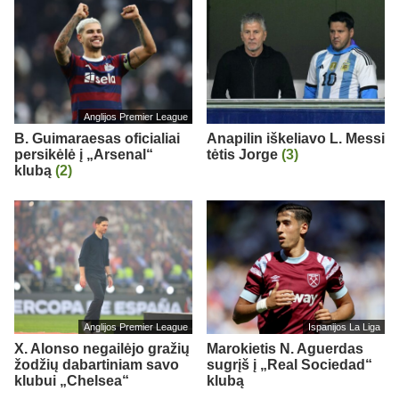
Anglijos Premier League
B. Guimaraesas oficialiai
Anapilin iškeliavo L. Messi
persikėlė į „Arsenal“
tėtis Jorge
(3)
klubą
(2)
Anglijos Premier League
Ispanijos La Liga
X. Alonso negailėjo gražių
Marokietis N. Aguerdas
žodžių dabartiniam savo
sugrįš į „Real Sociedad“
klubui „Chelsea“
klubą