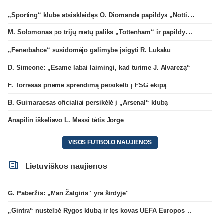
„Sporting“ klube atsiskleidęs O. Diomande papildys „Nottingham“ gretas
M. Solomonas po trijų metų paliks „Tottenham“ ir papildys „West Ham“ klubą
„Fenerbahce“ susidomėjo galimybe įsigyti R. Lukaku
D. Simeone: „Esame labai laimingi, kad turime J. Alvarezą“
F. Torresas priėmė sprendimą persikelti į PSG ekipą
B. Guimaraesas oficialiai persikėlė į „Arsenal“ klubą
Anapilin iškeliavo L. Messi tėtis Jorge
VISOS FUTBOLO NAUJIENOS
Lietuviškos naujienos
G. Paberžis: „Man Žalgiris“ yra širdyje“
„Gintra“ nustelbė Rygos klubą ir tęs kovas UEFA Europos taurės atrankoje