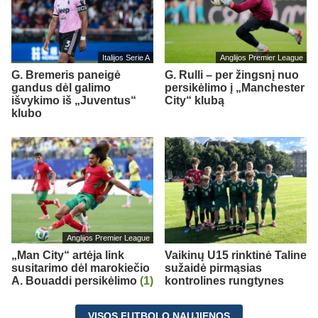
Italijos Serie A
Anglijos Premier League
G. Bremeris paneigė
G. Rulli – per žingsnį nuo
gandus dėl galimo
persikėlimo į „Manchester
išvykimo iš „Juventus“
City“ klubą
klubo
Anglijos Premier League
„Man City“ artėja link
Vaikinų U15 rinktinė Taline
susitarimo dėl marokiečio
sužaidė pirmąsias
A. Bouaddi persikėlimo
(1)
kontrolines rungtynes
VISOS FUTBOLO NAUJIENOS