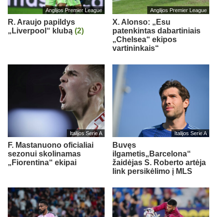
Anglijos Premier League
Anglijos Premier League
R. Araujo papildys
X. Alonso: „Esu
„Liverpool“ klubą
(2)
patenkintas dabartiniais
„Chelsea“ ekipos
vartininkais“
Italijos Serie A
Italijos Serie A
F. Mastanuono oficialiai
Buvęs
sezonui skolinamas
ilgametis„Barcelona“
„Fiorentina“ ekipai
žaidėjas S. Roberto artėja
link persikėlimo į MLS