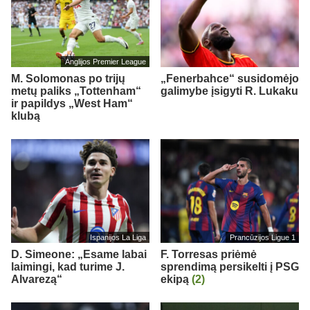
Anglijos Premier League
M. Solomonas po trijų
„Fenerbahce“ susidomėjo
metų paliks „Tottenham“
galimybe įsigyti R. Lukaku
ir papildys „West Ham“
klubą
Ispanijos La Liga
Prancūzijos Ligue 1
D. Simeone: „Esame labai
F. Torresas priėmė
laimingi, kad turime J.
sprendimą persikelti į PSG
Alvarezą“
ekipą
(2)