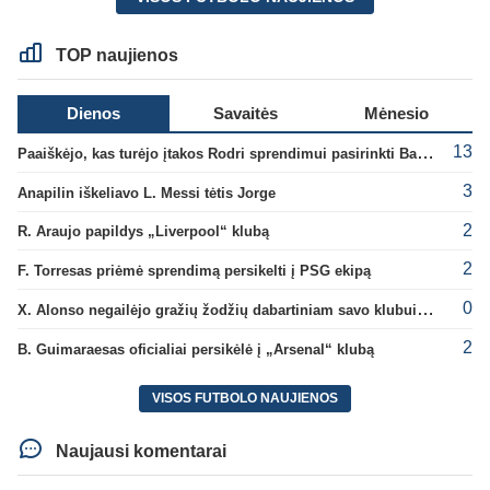
TOP naujienos
Dienos
Savaitės
Mėnesio
13
Paaiškėjo, kas turėjo įtakos Rodri sprendimui pasirinkti Barselonos pusę
3
Anapilin iškeliavo L. Messi tėtis Jorge
2
R. Araujo papildys „Liverpool“ klubą
2
F. Torresas priėmė sprendimą persikelti į PSG ekipą
0
X. Alonso negailėjo gražių žodžių dabartiniam savo klubui „Chelsea“
2
B. Guimaraesas oficialiai persikėlė į „Arsenal“ klubą
VISOS FUTBOLO NAUJIENOS
Naujausi komentarai