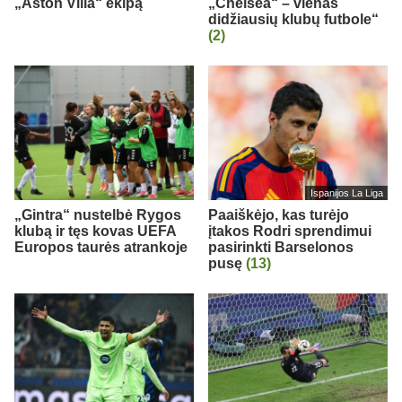
„Aston Villa“ ekipą
„Chelsea“ – vienas
didžiausių klubų futbole“
(2)
Ispanijos La Liga
„Gintra“ nustelbė Rygos
Paaiškėjo, kas turėjo
klubą ir tęs kovas UEFA
įtakos Rodri sprendimui
Europos taurės atrankoje
pasirinkti Barselonos
pusę
(13)