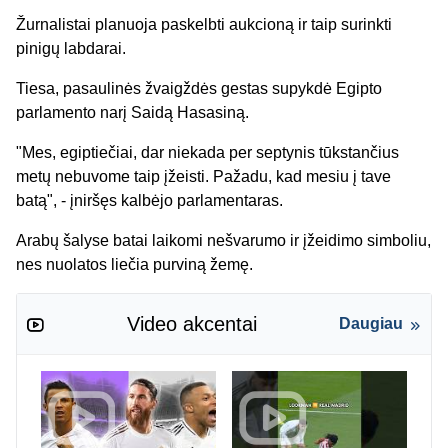
Žurnalistai planuoja paskelbti aukcioną ir taip surinkti
pinigų labdarai.
Tiesa, pasaulinės žvaigždės gestas supykdė Egipto
parlamento narį Saidą Hasasiną.
"Mes, egiptiečiai, dar niekada per septynis tūkstančius
metų nebuvome taip įžeisti. Pažadu, kad mesiu į tave
batą", - įniršęs kalbėjo parlamentaras.
Arabų šalyse batai laikomi nešvarumo ir įžeidimo simboliu,
nes nuolatos liečia purviną žemę.
Video akcentai
Daugiau