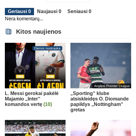
Geriausi 0
Naujausi 0
Seniausi 0
Nėra komentarų...
Kitos naujienos
Dienos nuotrauka
Anglijos Premier League
L. Messi gerokai pakėlė
„Sporting“ klube
Majamio „Inter“
atsiskleidęs O. Diomande
komandos vertę
(10)
papildys „Nottingham“
gretas