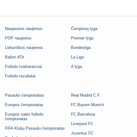
Naujausios naujienos
Čempionų lyga
POP naujienos
Premier lyga
Lietuviškos naujienos
Bundesliga
Ballon d'Or
La Liga
Futbolo tvarkarasciai
A lyga
Futbolo rezultatai
Pasaulio čempionatas
Real Madrid C.F.
Europos čempionatas
FC Bayern Munich
Europos salės futbolo
FC Barcelona
čempionatas
Liverpool FC
FIFA Klubų Pasaulio čempionatas
Juventus FC