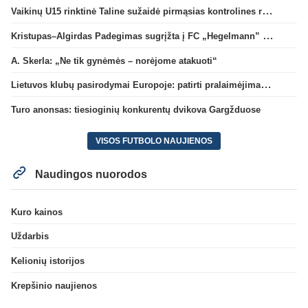
Vaikinų U15 rinktinė Taline sužaidė pirmąsias kontrolines rungtynes
Kristupas–Algirdas Padegimas sugrįžta į FC „Hegelmann” B sudėtį
A. Skerla: „Ne tik gynėmės – norėjome atakuoti“
Lietuvos klubų pasirodymai Europoje: patirti pralaimėjimai Kroatijos atstovams
Turo anonsas: tiesioginių konkurentų dvikova Gargžduose
VISOS FUTBOLO NAUJIENOS
Naudingos nuorodos
Kuro kainos
Uždarbis
Kelionių istorijos
Krepšinio naujienos