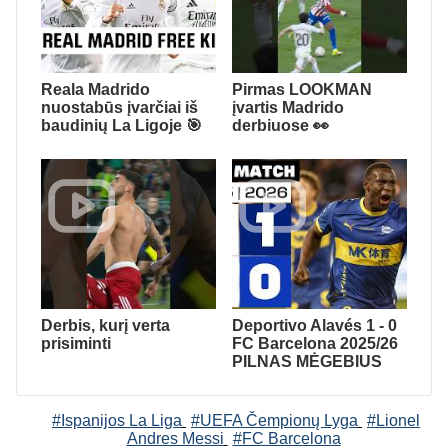
Reala Madrido
Pirmas LOOKMAN
nuostabūs įvarčiai iš
įvartis Madrido
baudinių La Ligoje 🎯
derbiuose 👀
Derbis, kurį verta
Deportivo Alavés 1 - 0
prisiminti
FC Barcelona 2025/26
PILNAS MĖGEBIUS
#Ispanijos La Liga
#UEFA Čempionų Lyga
#Lionel
Andres Messi
#FC Barcelona