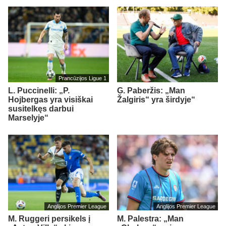
Prancūzijos Ligue 1
L. Puccinelli: „P.
G. Paberžis: „Man
Hojbergas yra visiškai
Žalgiris“ yra širdyje“
susitelkęs darbui
Marselyje“
Anglijos Premier League
Anglijos Premier League
M. Ruggeri persikels į
M. Palestra: „Man