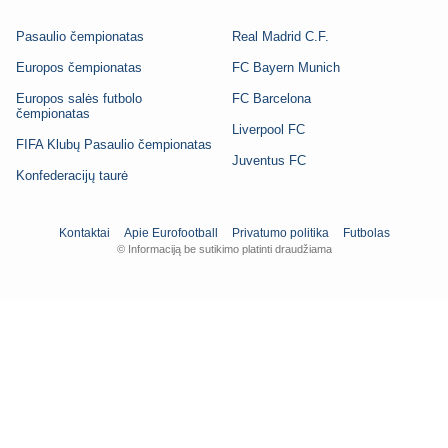
Pasaulio čempionatas
Real Madrid C.F.
Europos čempionatas
FC Bayern Munich
Europos salės futbolo
FC Barcelona
čempionatas
Liverpool FC
FIFA Klubų Pasaulio čempionatas
Juventus FC
Konfederacijų taurė
Kontaktai
Apie Eurofootball
Privatumo politika
Futbolas
© Informaciją be sutikimo platinti draudžiama