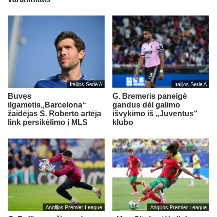
Italijos Serie A
Italijos Serie A
Buvęs
G. Bremeris paneigė
ilgametis„Barcelona“
gandus dėl galimo
žaidėjas S. Roberto artėja
išvykimo iš „Juventus“
link persikėlimo į MLS
klubo
Anglijos Premier League
Anglijos Premier League