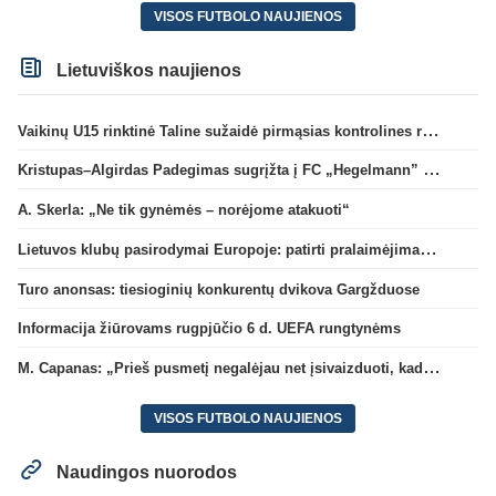
VISOS FUTBOLO NAUJIENOS
Lietuviškos naujienos
Vaikinų U15 rinktinė Taline sužaidė pirmąsias kontrolines rungtynes
Kristupas–Algirdas Padegimas sugrįžta į FC „Hegelmann” B sudėtį
A. Skerla: „Ne tik gynėmės – norėjome atakuoti“
Lietuvos klubų pasirodymai Europoje: patirti pralaimėjimai Kroatijos atstovams
Turo anonsas: tiesioginių konkurentų dvikova Gargžduose
Informacija žiūrovams rugpjūčio 6 d. UEFA rungtynėms
M. Capanas: „Prieš pusmetį negalėjau net įsivaizduoti, kad žaisime prieš „Hajduk“
VISOS FUTBOLO NAUJIENOS
Naudingos nuorodos