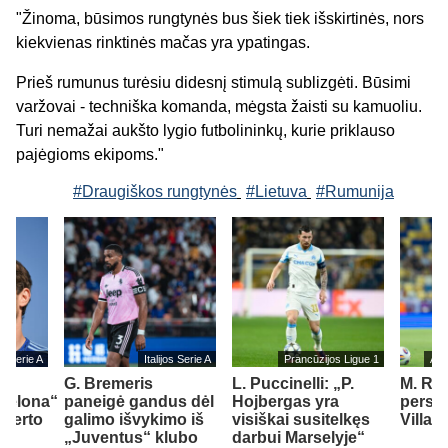
"Žinoma, būsimos rungtynės bus šiek tiek išskirtinės, nors
kiekvienas rinktinės mačas yra ypatingas.
Prieš rumunus turėsiu didesnį stimulą sublizgėti. Būsimi
varžovai - techniška komanda, mėgsta žaisti su kamuoliu.
Turi nemažai aukšto lygio futbolininkų, kurie priklauso
pajėgioms ekipoms."
#Draugiškos rungtynės
#Lietuva
#Rumunija
jos Serie A
Italijos Serie A
Prancūzijos Ligue 1
Ang
G. Bremeris
L. Puccinelli: „P.
M. Ru
rcelona“
paneigė gandus dėl
Hojbergas yra
persik
oberto
galimo išvykimo iš
visiškai susitelkęs
Villa“
„Juventus“ klubo
darbui Marselyje“