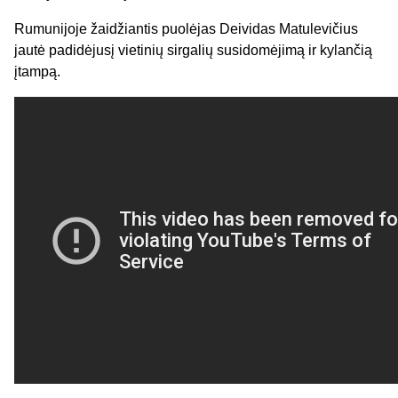
Rumunijoje žaidžiantis puolėjas Deividas Matulevičius
jautė padidėjusį vietinių sirgalių susidomėjimą ir kylančią
įtampą.