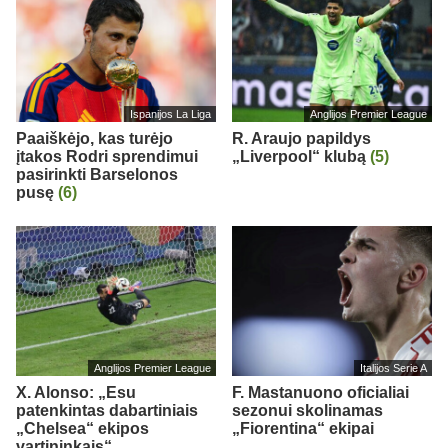
Ispanijos La Liga
Anglijos Premier League
Paaiškėjo, kas turėjo
R. Araujo papildys
įtakos Rodri sprendimui
„Liverpool“ klubą
(5)
pasirinkti Barselonos
pusę
(6)
Anglijos Premier League
Italijos Serie A
X. Alonso: „Esu
F. Mastanuono oficialiai
patenkintas dabartiniais
sezonui skolinamas
„Chelsea“ ekipos
„Fiorentina“ ekipai
vartininkais“