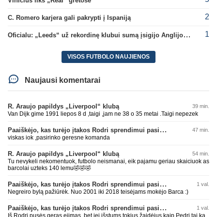
Vinicius liks „Real“ gretose
2
C. Romero karjera gali pakrypti į Ispaniją
1
Oficialu: „Leeds“ už rekordinę klubui sumą įsigijo Anglijos rinktinės vartininką
VISOS FUTBOLO NAUJIENOS
Naujausi komentarai
R. Araujo papildys „Liverpool“ klubą
39 min.
Van Dijk gime 1991 liepos 8 d ,taigi ,jam ne 38 o 35 metai .Taigi nepezek
Paaiškėjo, kas turėjo įtakos Rodri sprendimui pasirinkti Barselonos pusę
47 min.
viskas iok ,pasirinko geresne komanda
R. Araujo papildys „Liverpool“ klubą
54 min.
Tu nevykeli nekomentuok, futbolo neismanai, eik pajamu geriau skaiciuok as
barcolai uzteks 140 lemu🤣🤣🤣
Paaiškėjo, kas turėjo įtakos Rodri sprendimui pasirinkti Barselonos pusę
1 val.
Negreiro bylą pažiūrėk. Nuo 2001 iki 2018 teisėjams mokėjo Barca :)
Paaiškėjo, kas turėjo įtakos Rodri sprendimui pasirinkti Barselonos pusę
1 val.
Iš Rodri pusės geras ejimas, bet jei išstums tokius žaidėjus kaip Pedri tai ką