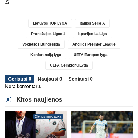
 MLS
Lietuvos TOP LYGA
Italijos Serie A
Prancūzijos Ligue 1
Ispanijos La Liga
Vokietijos Bundesliga
Anglijos Premier League
Konferencijų lyga
UEFA Europos lyga
UEFA Čempionų Lyga
Geriausi 0
Naujausi 0
Seniausi 0
Nėra komentarų...
Kitos naujienos
Dienos nuotrauka