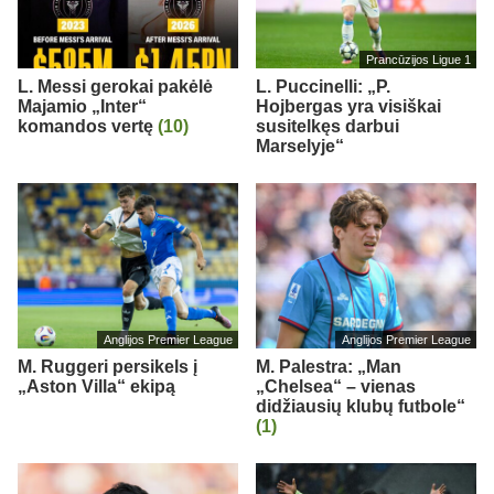
Prancūzijos Ligue 1
L. Messi gerokai pakėlė
L. Puccinelli: „P.
Majamio „Inter“
Hojbergas yra visiškai
komandos vertę
(10)
susitelkęs darbui
Marselyje“
Anglijos Premier League
Anglijos Premier League
M. Ruggeri persikels į
M. Palestra: „Man
„Aston Villa“ ekipą
„Chelsea“ – vienas
didžiausių klubų futbole“
(1)