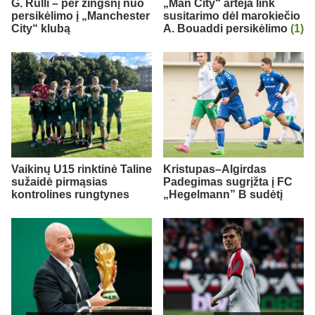
G. Rulli – per žingsnį nuo
„Man City“ artėja link
persikėlimo į „Manchester
susitarimo dėl marokiečio
City“ klubą
A. Bouaddi persikėlimo
(1)
Vaikinų U15 rinktinė Taline
Kristupas–Algirdas
sužaidė pirmąsias
Padegimas sugrįžta į FC
kontrolines rungtynes
„Hegelmann” B sudėtį