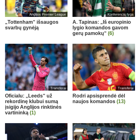
Anglijos Premier League
Konferencijų lyga
„Tottenham“ išsaugos
A. Tapinas: „Iš europinio
svarbų gynėją
lygio komandos gavom
gerų pamokų“
(6)
Transferai
Transferai
Oficialu: „Leeds“ už
Rodri apsisprendė dėl
rekordinę klubui sumą
naujos komandos
(13)
įsigijo Anglijos rinktinės
vartininką
(1)