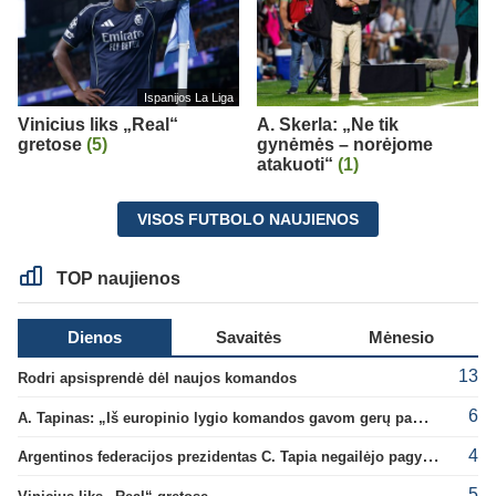
Ispanijos La Liga
Vinicius liks „Real“
A. Skerla: „Ne tik
gretose
(5)
gynėmės – norėjome
atakuoti“
(1)
VISOS FUTBOLO NAUJIENOS
TOP naujienos
Dienos
Savaitės
Mėnesio
13
Rodri apsisprendė dėl naujos komandos
6
A. Tapinas: „Iš europinio lygio komandos gavom gerų pamokų“
4
Argentinos federacijos prezidentas C. Tapia negailėjo pagyrų G. Infantino
5