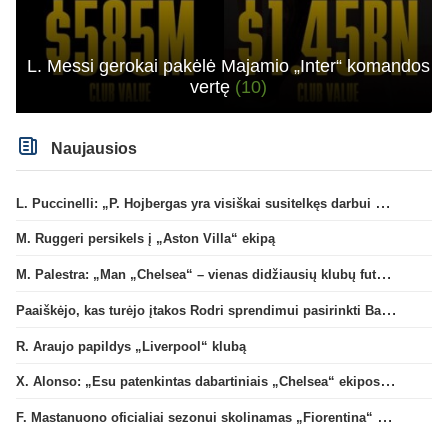
L. Messi gerokai pakėlė Majamio „Inter“ komandos
vertę
(10)
Naujausios
L. Puccinelli: „P. Hojbergas yra visiškai susitelkęs darbui Marselyje“
M. Ruggeri persikels į „Aston Villa“ ekipą
M. Palestra: „Man „Chelsea“ – vienas didžiausių klubų futbole“
Paaiškėjo, kas turėjo įtakos Rodri sprendimui pasirinkti Barselonos pusę
R. Araujo papildys „Liverpool“ klubą
X. Alonso: „Esu patenkintas dabartiniais „Chelsea“ ekipos vartininkais“
F. Mastanuono oficialiai sezonui skolinamas „Fiorentina“ ekipai