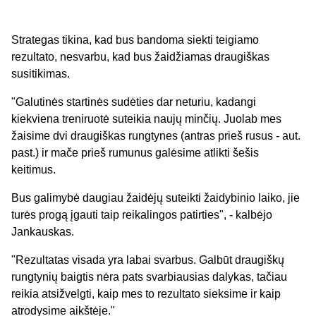
Strategas tikina, kad bus bandoma siekti teigiamo
rezultato, nesvarbu, kad bus žaidžiamas draugiškas
susitikimas.
"Galutinės startinės sudėties dar neturiu, kadangi
kiekviena treniruotė suteikia naujų minčių. Juolab mes
žaisime dvi draugiškas rungtynes (antras prieš rusus - aut.
past.) ir mače prieš rumunus galėsime atlikti šešis
keitimus.
Bus galimybė daugiau žaidėjų suteikti žaidybinio laiko, jie
turės progą įgauti taip reikalingos patirties", - kalbėjo
Jankauskas.
"Rezultatas visada yra labai svarbus. Galbūt draugiškų
rungtynių baigtis nėra pats svarbiausias dalykas, tačiau
reikia atsižvelgti, kaip mes to rezultato sieksime ir kaip
atrodysime aikštėje."