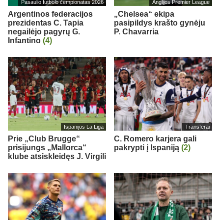
Pasaulio futbolo čempionatas 2026
Anglijos Premier League
Argentinos federacijos
„Chelsea“ ekipa
prezidentas C. Tapia
pasipildys krašto gynėju
negailėjo pagyrų G.
P. Chavarria
Infantino
(4)
Ispanijos La Liga
Transferai
Prie „Club Brugge“
C. Romero karjera gali
prisijungs „Mallorca“
pakrypti į Ispaniją
(2)
klube atsiskleidęs J. Virgili