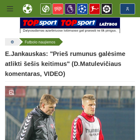
Futbolo naujienos
E.Jankauskas: "Prieš rumunus galėsime
atlikti šešis keitimus" (D.Matulevičiaus
komentaras, VIDEO)