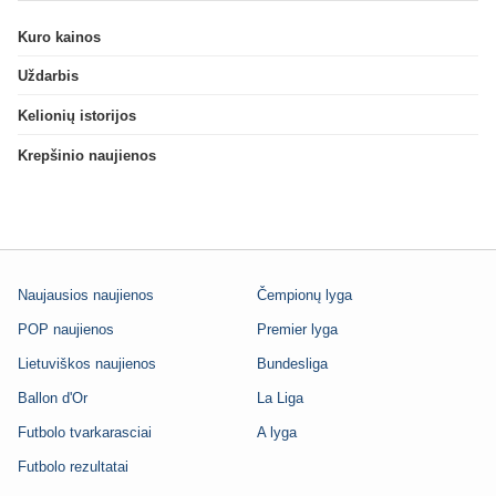
Kuro kainos
Uždarbis
Kelionių istorijos
Krepšinio naujienos
Naujausios naujienos
Čempionų lyga
POP naujienos
Premier lyga
Lietuviškos naujienos
Bundesliga
Ballon d'Or
La Liga
Futbolo tvarkarasciai
A lyga
Futbolo rezultatai