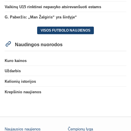
Vaikinų U15 rinktinei nepavyko atsirevanšuoti estams
G. Paberžis: „Man Žalgiris“ yra širdyje“
VISOS FUTBOLO NAUJIENOS
Naudingos nuorodos
Kuro kainos
Uždarbis
Kelionių istorijos
Krepšinio naujienos
Naujausios naujienos
Čempionų lyga