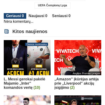
UEFA Čempionų Lyga
Geriausi 0
Naujausi 0
Seniausi 0
Nėra komentarų...
Kitos naujienos
Dienos nuotrauka
Anglijos Premier League
L. Messi gerokai pakėlė
„Amazon“ įkūrėjas artėja
Majamio „Inter“
prie „Liverpool“ akcijų
komandos vertę
(10)
įsigijimo
(2)