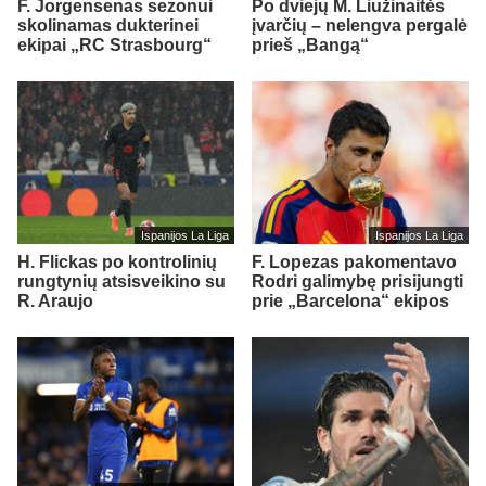
F. Jorgensenas sezonui
Po dviejų M. Liužinaitės
skolinamas dukterinei
įvarčių – nelengva pergalė
ekipai „RC Strasbourg“
prieš „Bangą“
Ispanijos La Liga
Ispanijos La Liga
H. Flickas po kontrolinių
F. Lopezas pakomentavo
rungtynių atsisveikino su
Rodri galimybę prisijungti
R. Araujo
prie „Barcelona“ ekipos