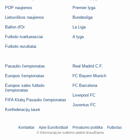
POP naujienos
Premier lyga
Lietuviškos naujienos
Bundesliga
Ballon d'Or
La Liga
Futbolo tvarkarasciai
A lyga
Futbolo rezultatai
Pasaulio čempionatas
Real Madrid C.F.
Europos čempionatas
FC Bayern Munich
Europos salės futbolo
FC Barcelona
čempionatas
Liverpool FC
FIFA Klubų Pasaulio čempionatas
Juventus FC
Konfederacijų taurė
Kontaktai
Apie Eurofootball
Privatumo politika
Futbolas
© Informaciją be sutikimo platinti draudžiama