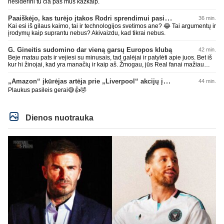
nesiderini tu čia pas mus kažkaip.
Paaiškėjo, kas turėjo įtakos Rodri sprendimui pasirinkti Barselonos pusę
36 min.
Kai esi iš gilaus kaimo, tai ir technologijos svetimos ane? 😂 Tai argumentų ir
įrodymų kaip suprantu nebus? Akivaizdu, kad tikrai nebus.
G. Gineitis sudomino dar vieną garsų Europos klubą
42 min.
Beje matau pats ir vejiesi su minusais, tad galėjai ir patylėti apie juos. Bet iš
kur hi žinojai, kad yra manačių ir kaip aš. Žmogau, jūs Real fanai mažiau
lokit ir šaipykitės iš kitų, mažiau nusikalbėjimo iš jūsų bus. Geros dienos,
džiaugis manusais. Bienas su AI bendrauja kitam užtenka iki pilnos laimės
„Amazon“ įkūrėjas artėja prie „Liverpool“ akcijų įsigijimo
44 min.
kelių minusų. Kokie tie Real fanai menki. Gėda už jus pačius.
Plaukus pasileis gerai😅👍🤣
Dienos nuotrauka