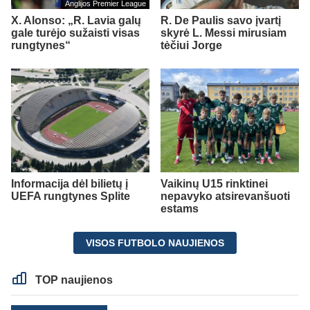
Anglijos Premier League
X. Alonso: „R. Lavia galų
R. De Paulis savo įvartį
gale turėjo sužaisti visas
skyrė L. Messi mirusiam
rungtynes“
tėčiui Jorge
Informacija dėl bilietų į
Vaikinų U15 rinktinei
UEFA rungtynes Splite
nepavyko atsirevanšuoti
estams
VISOS FUTBOLO NAUJIENOS
TOP naujienos