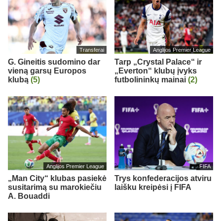
Transferai
Anglijos Premier League
G. Gineitis sudomino dar
Tarp „Crystal Palace“ ir
vieną garsų Europos
„Everton“ klubų įvyks
klubą
(5)
futbolininkų mainai
(2)
Anglijos Premier League
FIFA
„Man City“ klubas pasiekė
Trys konfederacijos atviru
susitarimą su marokiečiu
laišku kreipėsi į FIFA
A. Bouaddi