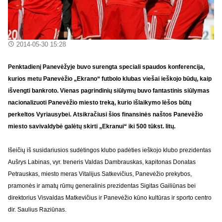
2014-05-30 15:28
Penktadienį Panevėžyje buvo surengta speciali spaudos konferencija,
kurios metu Panevėžio „Ekrano“ futbolo klubas viešai ieškojo būdų, kaip
išvengti bankroto. Vienas pagrindinių siūlymų buvo fantastinis siūlymas
nacionalizuoti Panevėžio miesto treką, kurio išlaikymo lėšos būtų
perkeltos Vyriausybei. Atsikračiusi šios finansinės naštos Panevėžio
miesto savivaldybė galėtų skirti „Ekranui“ iki 500 tūkst. litų.
Išeičių iš susidariusios sudėtingos klubo padėties ieškojo klubo prezidentas
Aušrys Labinas, vyr. treneris Valdas Dambrauskas, kapitonas Donatas
Petrauskas, miesto meras Vitalijus Satkevičius, Panevėžio prekybos,
pramonės ir amatų rūmų generalinis prezidentas Sigitas Gailiūnas bei
direktorius Visvaldas Matkevičius ir Panevėžio kūno kultūras ir sporto centro
dir. Saulius Raziūnas.