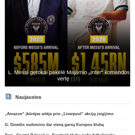
L. Messi gerokai pakėlė Majamio „Inter“ komandos
vertę
(10)
Naujausios
„Amazon“ įkūrėjas artėja prie „Liverpool“ akcijų įsigijimo
G. Gineitis sudomino dar vieną garsų Europos klubą
Tarp „Crystal Palace“ ir „Everton“ klubų įvyks futbolininkų mainai