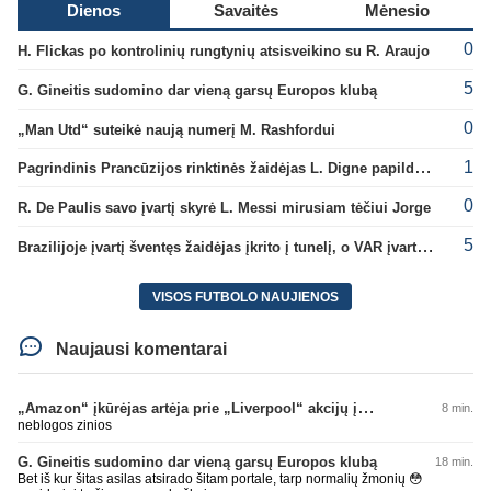
Dienos
Savaitės
Mėnesio
0
H. Flickas po kontrolinių rungtynių atsisveikino su R. Araujo
5
G. Gineitis sudomino dar vieną garsų Europos klubą
0
„Man Utd“ suteikė naują numerį M. Rashfordui
1
Pagrindinis Prancūzijos rinktinės žaidėjas L. Digne papildė PSG gretas
0
R. De Paulis savo įvartį skyrė L. Messi mirusiam tėčiui Jorge
5
Brazilijoje įvartį šventęs žaidėjas įkrito į tunelį, o VAR įvartį atšaukė
VISOS FUTBOLO NAUJIENOS
Naujausi komentarai
„Amazon“ įkūrėjas artėja prie „Liverpool“ akcijų įsigijimo
8 min.
neblogos zinios
G. Gineitis sudomino dar vieną garsų Europos klubą
18 min.
Bet iš kur šitas asilas atsirado šitam portale, tarp normalių žmonių 😳