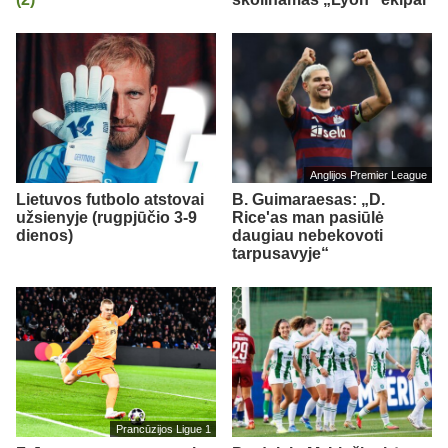
Anglijos Premier League
Lietuvos futbolo atstovai
B. Guimaraesas: „D.
užsienyje (rugpjūčio 3-9
Rice'as man pasiūlė
dienos)
daugiau nebekovoti
tarpusavyje“
Prancūzijos Ligue 1