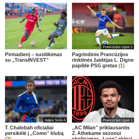
Prancūzijos Ligue 1
Pirmadienį – susitikimas
Pagrindinis Prancūzijos
su „TransINVEST“
rinktinės žaidėjas L. Digne
papildė PSG gretas
(1)
Italijos Serie A
Prancūzijos Ligue 1
T. Chalobah oficialiai
„AC Milan“ priklausantis
persikėlė į „Como“ klubą
Z. Athekame sezonui
(2)
skolinamas „Lyon“ ekipai