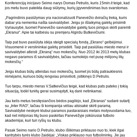
Konferenciją inicijavo Seimo narys Domas Petrulis, kuris
15min.lt
teigė, kad
jos metu buvo pateikta daug siūlymų, kurių įgyvendinimas bus svarstomas.
„Pagrindinis pasiūlymas yra nacionalizuoti Panevėžio dviračių treką, kuris
dabar yra nemenka našta savivaldybei. Jeigu jo išlaikymą galėtų prisiimti
Vyriausybė, tuomet Panevėžio savivaldybė galėtų tuos pinigus skirti paremti
„Ekranui“. Apie tai kalbėsiu su premjeru Algirdu Butkevičiumi.
Taip pat buvo pasiūlyta idėja steigti specialų fondą „Ekrano“ gelbėjimui.
Visuomenė ir verslininkai galėtų prisidėti. Taip pat pasiūliau miesto merui ir
savivaldybei atleisti „Ekraną“ nuo mokesčių. Nuo 2012 iki 2013 metų klubas
negavo paramos iš savivaldybės, tačiau sumokėjo net pusę milijonų litų
mokesčių.“
Jeigu klubas būtų atleistas nuo mokesčių, tuomet jis būtų patrauklesnis
rėmėjams, kuriuos būtų lengviau prisivilioti, įsitikinęs D.Petrulis.
Tuo tarpu, miesto meras V.Satkevičius teigė, kad klubas pats pateko į tokią
situaciją, todėl turėtų gerai susimąstyti, ką darė netinkamai.
Jau kelis metus besitęsiančios bėdos pagilėjo, kad „Ekranas“ sudarė sutartį
su „Inter RAO“, tačiau ši kompanija vėliau atsisakė skirti paramą.
Savivaldybė neskyrė klubui paramos pastaraisiais metais motyvuodama tuo,
kad net milijonas litų buvo paskirtas Panevėžyje įsikūrusiai futbolo
akademijai, kuri turi ryšių su klubu.
Pasak Seimo nario D.Petrulio, klubo išlikimas priklauso nuo to, kiek ilgai
kantrybės turės klubo žaidėjai: „Viskas priklauso nuo futbolininkų. Jie jau