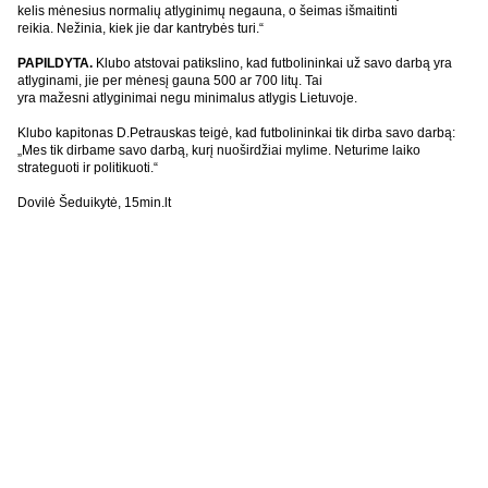
kelis mėnesius normalių atlyginimų negauna, o šeimas išmaitinti
reikia. Nežinia, kiek jie dar kantrybės turi.“
PAPILDYTA
.
Klubo atstovai patikslino, kad futbolininkai už savo darbą yra
atlyginami, jie per mėnesį gauna 500 ar 700 litų. Tai
yra mažesni atlyginimai negu minimalus atlygis Lietuvoje.
Klubo kapitonas D.Petrauskas teigė, kad futbolininkai tik dirba savo darbą:
„Mes tik dirbame savo darbą, kurį nuoširdžiai mylime. Neturime laiko
strateguoti ir politikuoti.“
Dovilė Šeduikytė, 15min.lt