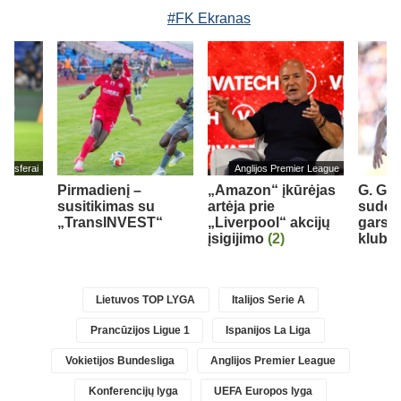
#FK Ekranas
ransferai
Anglijos Premier League
Pirmadienį –
„Amazon“ įkūrėjas
G. Gin
susitikimas su
artėja prie
sudom
„TransINVEST“
„Liverpool“ akcijų
garsų
įsigijimo
(2)
klubą
Lietuvos TOP LYGA
Italijos Serie A
Prancūzijos Ligue 1
Ispanijos La Liga
Vokietijos Bundesliga
Anglijos Premier League
Konferencijų lyga
UEFA Europos lyga