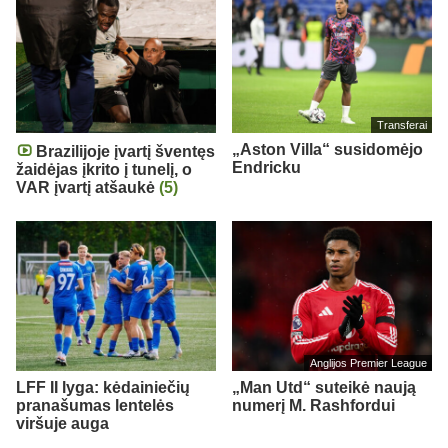
Transferai
„Aston Villa“ susidomėjo
Brazilijoje įvartį šventęs
Endricku
žaidėjas įkrito į tunelį, o
VAR įvartį atšaukė
(5)
Anglijos Premier League
LFF II lyga: kėdainiečių
„Man Utd“ suteikė naują
pranašumas lentelės
numerį M. Rashfordui
viršuje auga