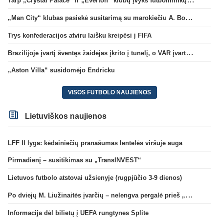
„Man City“ klubas pasiekė susitarimą su marokiečiu A. Bouaddi
Trys konfederacijos atviru laišku kreipėsi į FIFA
Brazilijoje įvartį šventęs žaidėjas įkrito į tunelį, o VAR įvartį atšaukė
„Aston Villa“ susidomėjo Endricku
VISOS FUTBOLO NAUJIENOS
Lietuviškos naujienos
LFF II lyga: kėdainiečių pranašumas lentelės viršuje auga
Pirmadienį – susitikimas su „TransINVEST“
Lietuvos futbolo atstovai užsienyje (rugpjūčio 3-9 dienos)
Po dviejų M. Liužinaitės įvarčių – nelengva pergalė prieš „Bangą“
Informacija dėl bilietų į UEFA rungtynes Splite