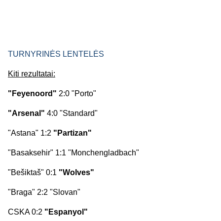
TURNYRINĖS LENTELĖS
Kiti rezultatai:
"Feyenoord"
2:0 "Porto"
"Arsenal"
4:0 "Standard"
"Astana" 1:2
"Partizan"
"Basaksehir" 1:1 "Monchengladbach"
"Bešiktaš" 0:1
"Wolves"
"Braga" 2:2 "Slovan"
CSKA 0:2
"Espanyol"