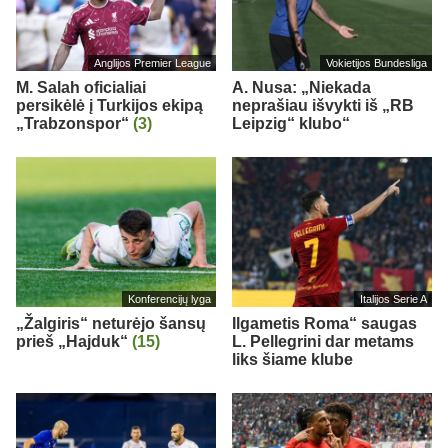
Anglijos Premier League
Vokietijos Bundesliga
M. Salah oficialiai
A. Nusa: „Niekada
persikėlė į Turkijos ekipą
neprašiau išvykti iš „RB
„Trabzonspor“
(3)
Leipzig“ klubo“
Konferencijų lyga
Italijos Serie A
„Žalgiris“ neturėjo šansų
Ilgametis Roma“ saugas
prieš „Hajduk“
(15)
L. Pellegrini dar metams
liks šiame klube