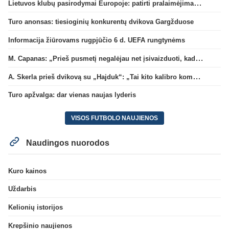
Lietuvos klubų pasirodymai Europoje: patirti pralaimėjimai Kroatijos atstovams
Turo anonsas: tiesioginių konkurentų dvikova Gargžduose
Informacija žiūrovams rugpjūčio 6 d. UEFA rungtynėms
M. Capanas: „Prieš pusmetį negalėjau net įsivaizduoti, kad žaisime prieš „Hajduk“
A. Skerla prieš dvikovą su „Hajduk“: „Tai kito kalibro komanda“
Turo apžvalga: dar vienas naujas lyderis
VISOS FUTBOLO NAUJIENOS
Naudingos nuorodos
Kuro kainos
Uždarbis
Kelionių istorijos
Krepšinio naujienos