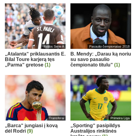
Italijos Serie A
Pasaulio čempionatas 2018
„Atalanta“ priklausantis E.
B. Mendy: „Darau ką noriu
Bilal Toure karjerą tęs
su savo pasaulio
„Parma“ gretose
(1)
čempionato titulu“
(1)
Transferai
Primeira Liga
„Barca“ jungiasi į kovą
„Sporting“ pasipildys
dėl Rodri
(9)
Australijos rinktinės