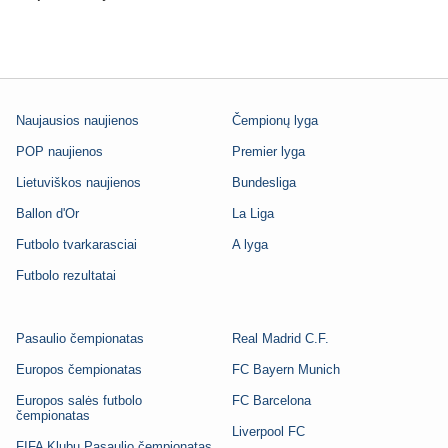
Naujausios naujienos
Čempionų lyga
POP naujienos
Premier lyga
Lietuviškos naujienos
Bundesliga
Ballon d'Or
La Liga
Futbolo tvarkarasciai
A lyga
Futbolo rezultatai
Pasaulio čempionatas
Real Madrid C.F.
Europos čempionatas
FC Bayern Munich
Europos salės futbolo
FC Barcelona
čempionatas
Liverpool FC
FIFA Klubų Pasaulio čempionatas