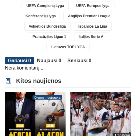
UEFA Čempionų Lyga
UEFA Europos lyga
Konferencijų lyga
Anglijos Premier League
Vokietijos Bundesliga
Ispanijos La Liga
Prancūzijos Ligue 1
Italijos Serie A
Lietuvos TOP LYGA
Geriausi 0
Naujausi 0
Seniausi 0
Nėra komentarų...
Kitos naujienos
Dienos nuotrauka
Transferai