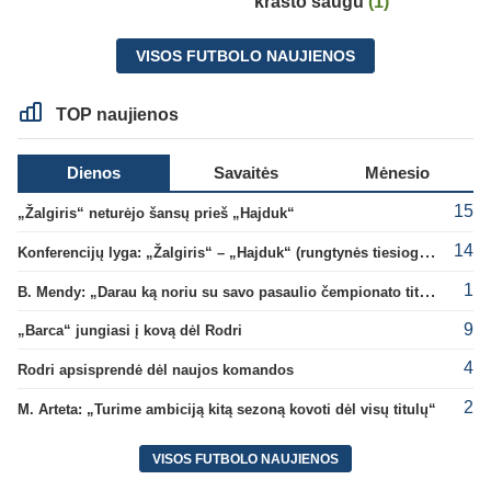
krašto saugu
(1)
VISOS FUTBOLO NAUJIENOS
TOP naujienos
Dienos
Savaitės
Mėnesio
15
„Žalgiris“ neturėjo šansų prieš „Hajduk“
14
Konferencijų lyga: „Žalgiris“ – „Hajduk“ (rungtynės tiesiogiai)
1
B. Mendy: „Darau ką noriu su savo pasaulio čempionato titulu“
9
„Barca“ jungiasi į kovą dėl Rodri
4
Rodri apsisprendė dėl naujos komandos
2
M. Arteta: „Turime ambiciją kitą sezoną kovoti dėl visų titulų“
VISOS FUTBOLO NAUJIENOS