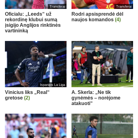
Transferai
Transferai
Oficialu: „Leeds“ už
Rodri apsisprendė dėl
rekordinę klubui sumą
naujos komandos
(4)
įsigijo Anglijos rinktinės
vartininką
Ispanijos La Liga
Vinicius liks „Real“
A. Skerla: „Ne tik
gretose
(2)
gynėmės – norėjome
atakuoti“