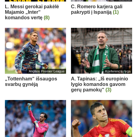
L. Messi gerokai pakėlė
C. Romero karjera gali
Majamio „Inter“
pakrypti į Ispaniją
(1)
komandos vertę
(8)
Anglijos Premier League
Konferencijų lyga
„Tottenham“ išsaugos
A. Tapinas: „Iš europinio
svarbų gynėją
lygio komandos gavom
gerų pamokų“
(3)