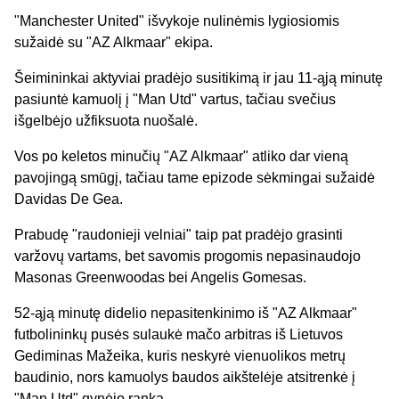
"Manchester United" išvykoje nulinėmis lygiosiomis
sužaidė su "AZ Alkmaar" ekipa.
Šeimininkai aktyviai pradėjo susitikimą ir jau 11-ąją minutę
pasiuntė kamuolį į "Man Utd" vartus, tačiau svečius
išgelbėjo užfiksuota nuošalė.
Vos po keletos minučių "AZ Alkmaar" atliko dar vieną
pavojingą smūgį, tačiau tame epizode sėkmingai sužaidė
Davidas De Gea.
Prabudę "raudonieji velniai" taip pat pradėjo grasinti
varžovų vartams, bet savomis progomis nepasinaudojo
Masonas Greenwoodas bei Angelis Gomesas.
52-ąją minutę didelio nepasitenkinimo iš "AZ Alkmaar"
futbolininkų pusės sulaukė mačo arbitras iš Lietuvos
Gediminas Mažeika, kuris neskyrė vienuolikos metrų
baudinio, nors kamuolys baudos aikštelėje atsitrenkė į
"Man Utd" gynėjo ranką.