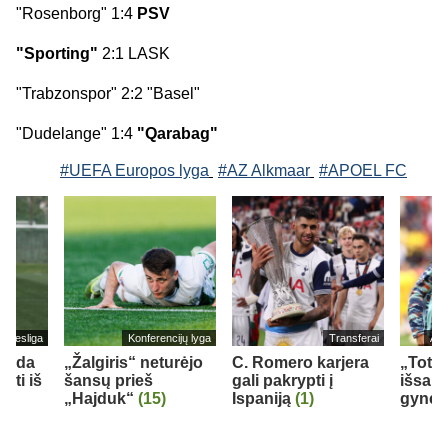
"Rosenborg" 1:4
PSV
"Sporting"
2:1 LASK
"Trabzonspor" 2:2 "Basel"
"Dudelange" 1:4
"Qarabag"
#UEFA Europos lyga
#AZ Alkmaar
#APOEL FC
undesliga
Konferencijų lyga
Transferai
Ang
ekada
„Žalgiris“ neturėjo
C. Romero karjera
„Tott
kti iš
šansų prieš
gali pakrypti į
išsau
„Hajduk“
(15)
Ispaniją
(1)
gynėj