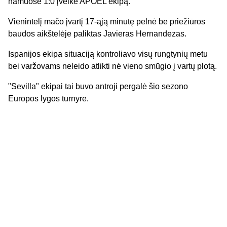
namuose 1:0 įveikė APOEL ekipą.
Vienintelį mačo įvartį 17-ąją minutę pelnė be priežiūros
baudos aikštelėje paliktas Javieras Hernandezas.
Ispanijos ekipa situaciją kontroliavo visų rungtynių metu
bei varžovams neleido atlikti nė vieno smūgio į vartų plotą.
"Sevilla" ekipai tai buvo antroji pergalė šio sezono
Europos lygos turnyre.