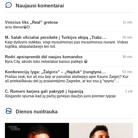
Naujausi komentarai
Vinicius liks „Real“ gretose
11 min.
aciu dievui😀D
M. Salah oficialiai persikėlė į Turkijos ekipą „Trabzonspor“
35 min.
Kaip dydvyris sutiktas, visgi musulmonas pas musulmonus nuvarė. Viskas
logiška, atsipalaidavęs ten loš.
Rodri apsisprendė dėl naujos komandos
38 min.
Byra City, atrodo toks nebelabai baisus palikęs 😀
Konferencijų lyga: „Žalgiris“ – „Hajduk“ (rungtynės tiesiogiai)
53 min.
Prašau rask, kur aš esu taip ar panašiai atsiliepęs apie Kauno Žalgirį? Kur
aš priekaištavau dėl jų pralaimėjimo Zagrebe, ar kur esu jį "spyriu"
pavadinęs? Niekur, tai neskleisk erezijų.
C. Romero karjera gali pakrypti į Ispaniją
1 val.
Išsigando spursai kad jų pačių gynėjas daužys juos premier lygoje
Dienos nuotrauka