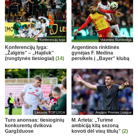
Konferencijų lyga
Vokietijos Bundesliga
Konferencijų lyga:
Argentinos rinktinės
„Žalgiris“ – „Hajduk“
gynėjas F. Medina
(rungtynės tiesiogiai)
(14)
persikels į „Bayer“ klubą
Lietuvos TOP LYGA
Anglijos Premier League
Turo anonsas: tiesioginių
M. Arteta: „Turime
konkurentų dvikova
ambiciją kitą sezoną
Gargžduose
kovoti dėl visų titulų“
(2)