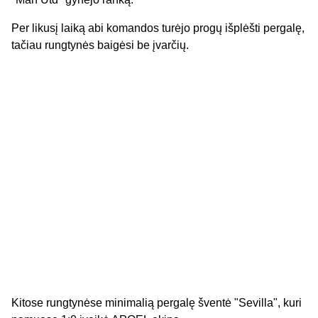
Per likusį laiką abi komandos turėjo progų išplėšti pergalę,
tačiau rungtynės baigėsi be įvarčių.
Kitose rungtynėse minimalią pergalę šventė "Sevilla", kuri