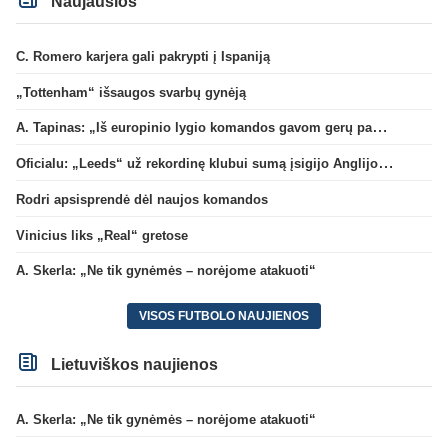
Naujausios
C. Romero karjera gali pakrypti į Ispaniją
„Tottenham“ išsaugos svarbų gynėją
A. Tapinas: „Iš europinio lygio komandos gavom gerų pamokų“
Oficialu: „Leeds“ už rekordinę klubui sumą įsigijo Anglijos rinktinės vartininką
Rodri apsisprendė dėl naujos komandos
Vinicius liks „Real“ gretose
A. Skerla: „Ne tik gynėmės – norėjome atakuoti“
VISOS FUTBOLO NAUJIENOS
Lietuviškos naujienos
A. Skerla: „Ne tik gynėmės – norėjome atakuoti“