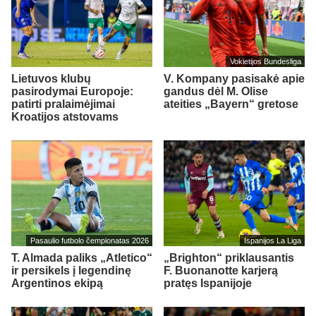
Vokietijos Bundesliga
Lietuvos klubų
V. Kompany pasisakė apie
pasirodymai Europoje:
gandus dėl M. Olise
patirti pralaimėjimai
ateities „Bayern“ gretose
Kroatijos atstovams
Pasaulio futbolo čempionatas 2026
Ispanijos La Liga
T. Almada paliks „Atletico“
„Brighton“ priklausantis
ir persikels į legendinę
F. Buonanotte karjerą
Argentinos ekipą
pratęs Ispanijoje