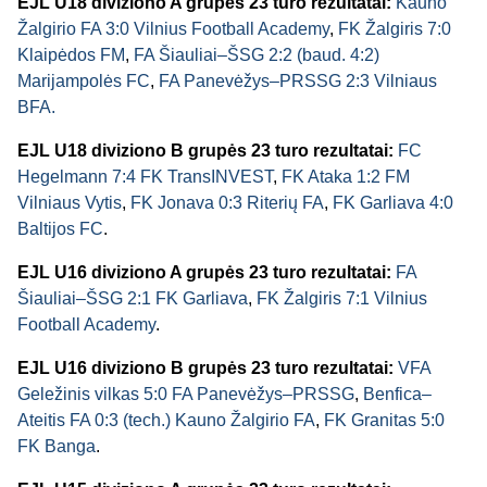
EJL U18 diviziono A grupės 23 turo rezultatai:
Kauno
Žalgirio FA 3:0 Vilnius Football Academy
,
FK Žalgiris 7:0
Klaipėdos FM
,
FA Šiauliai–ŠSG 2:2 (baud. 4:2)
Marijampolės FC
,
FA Panevėžys–PRSSG 2:3 Vilniaus
BFA.
EJL U18 diviziono B grupės 23 turo rezultatai:
FC
Hegelmann 7:4 FK TransINVEST
,
FK Ataka 1:2 FM
Vilniaus Vytis
,
FK Jonava 0:3 Riterių FA
,
FK Garliava 4:0
Baltijos FC
.
EJL U16 diviziono A grupės 23 turo rezultatai:
FA
Šiauliai–ŠSG 2:1 FK Garliava
,
FK Žalgiris 7:1 Vilnius
Football Academy
.
EJL U16 diviziono B grupės 23 turo rezultatai:
VFA
Geležinis vilkas 5:0 FA Panevėžys–PRSSG
,
Benfica–
Ateitis FA 0:3 (tech.) Kauno Žalgirio FA
,
FK Granitas 5:0
FK Banga
.