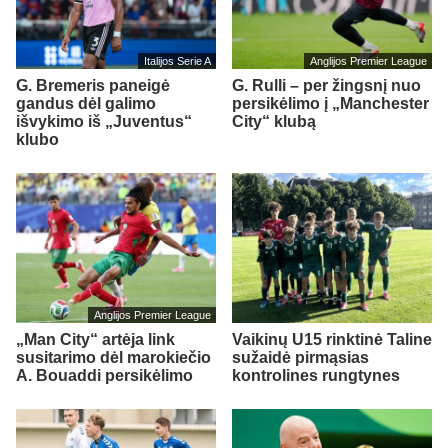
Italijos Serie A
Anglijos Premier League
G. Bremeris paneigė
G. Rulli – per žingsnį nuo
gandus dėl galimo
persikėlimo į „Manchester
išvykimo iš „Juventus“
City“ klubą
klubo
Anglijos Premier League
„Man City“ artėja link
Vaikinų U15 rinktinė Taline
susitarimo dėl marokiečio
sužaidė pirmąsias
A. Bouaddi persikėlimo
kontrolines rungtynes