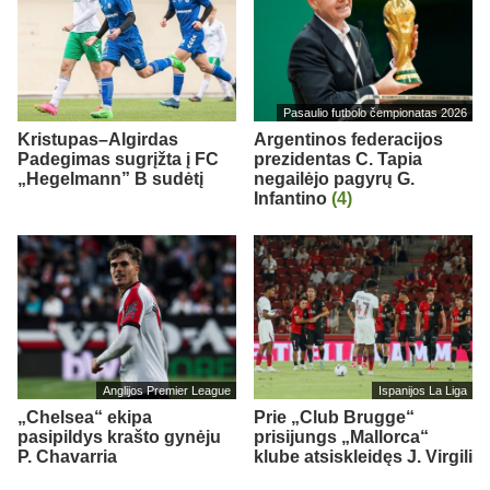
Pasaulio futbolo čempionatas 2026
Kristupas–Algirdas
Argentinos federacijos
Padegimas sugrįžta į FC
prezidentas C. Tapia
„Hegelmann” B sudėtį
negailėjo pagyrų G.
Infantino
(4)
Anglijos Premier League
Ispanijos La Liga
„Chelsea“ ekipa
Prie „Club Brugge“
pasipildys krašto gynėju
prisijungs „Mallorca“
P. Chavarria
klube atsiskleidęs J. Virgili