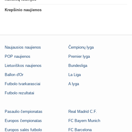
Krepšinio naujienos
Naujausios naujienos
Čempionų lyga
POP naujienos
Premier lyga
Lietuviškos naujienos
Bundesliga
Ballon d'Or
La Liga
Futbolo tvarkarasciai
A lyga
Futbolo rezultatai
Pasaulio čempionatas
Real Madrid C.F.
Europos čempionatas
FC Bayern Munich
Europos salės futbolo
FC Barcelona