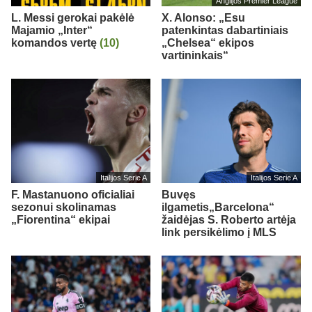
Anglijos Premier League
L. Messi gerokai pakėlė
X. Alonso: „Esu
Majamio „Inter“
patenkintas dabartiniais
komandos vertę
(10)
„Chelsea“ ekipos
vartininkais“
Italijos Serie A
Italijos Serie A
F. Mastanuono oficialiai
Buvęs
sezonui skolinamas
ilgametis„Barcelona“
„Fiorentina“ ekipai
žaidėjas S. Roberto artėja
link persikėlimo į MLS