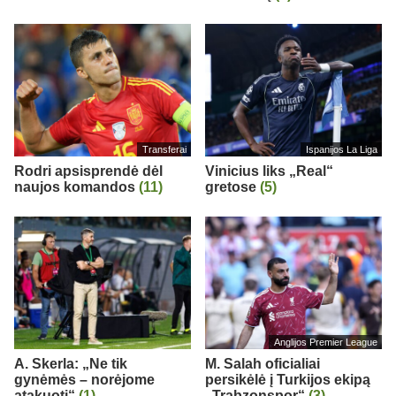
Transferai
Ispanijos La Liga
Rodri apsisprendė dėl
Vinicius liks „Real“
naujos komandos
(11)
gretose
(5)
Anglijos Premier League
A. Skerla: „Ne tik
M. Salah oficialiai
gynėmės – norėjome
persikėlė į Turkijos ekipą
atakuoti“
(1)
„Trabzonspor“
(3)