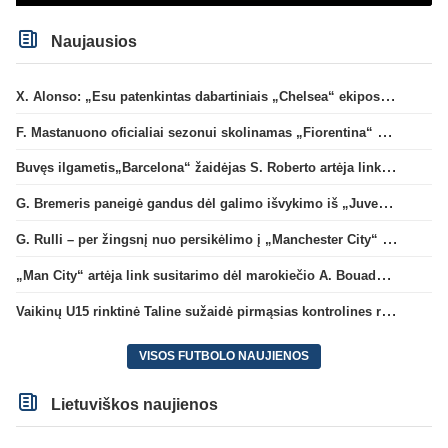
Naujausios
X. Alonso: „Esu patenkintas dabartiniais „Chelsea“ ekipos vartininkais“
F. Mastanuono oficialiai sezonui skolinamas „Fiorentina“ ekipai
Buvęs ilgametis„Barcelona“ žaidėjas S. Roberto artėja link persikėlimo į MLS
G. Bremeris paneigė gandus dėl galimo išvykimo iš „Juventus“ klubo
G. Rulli – per žingsnį nuo persikėlimo į „Manchester City“ klubą
„Man City“ artėja link susitarimo dėl marokiečio A. Bouaddi persikėlimo
Vaikinų U15 rinktinė Taline sužaidė pirmąsias kontrolines rungtynes
VISOS FUTBOLO NAUJIENOS
Lietuviškos naujienos