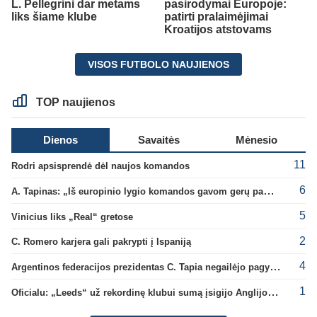
L. Pellegrini dar metams
pasirodymai Europoje:
liks šiame klube
patirti pralaimėjimai
Kroatijos atstovams
VISOS FUTBOLO NAUJIENOS
TOP naujienos
Dienos
Savaitės
Mėnesio
11
Rodri apsisprendė dėl naujos komandos
6
A. Tapinas: „Iš europinio lygio komandos gavom gerų pamokų“
5
Vinicius liks „Real“ gretose
2
C. Romero karjera gali pakrypti į Ispaniją
4
Argentinos federacijos prezidentas C. Tapia negailėjo pagyrų G. Infantino
1
Oficialu: „Leeds“ už rekordinę klubui sumą įsigijo Anglijos rinktinės vartininką