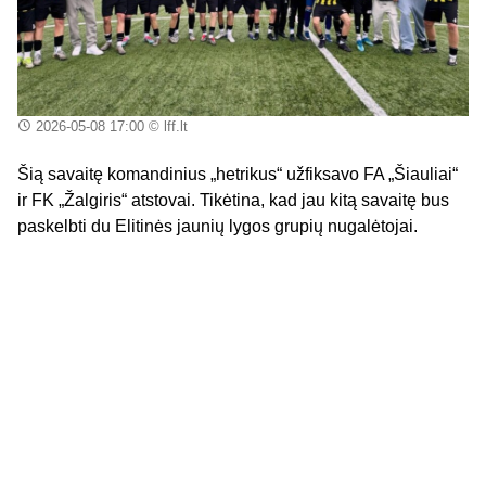
2026-05-08 17:00
© lff.lt
Šią savaitę komandinius „hetrikus“ užfiksavo FA „Šiauliai“
ir FK „Žalgiris“ atstovai. Tikėtina, kad jau kitą savaitę bus
paskelbti du Elitinės jaunių lygos grupių nugalėtojai.