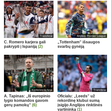
Transferai
Anglijos Premier League
C. Romero karjera gali
„Tottenham“ išsaugos
pakrypti į Ispaniją
(2)
svarbų gynėją
Konferencijų lyga
Transferai
A. Tapinas: „Iš europinio
Oficialu: „Leeds“ už
lygio komandos gavom
rekordinę klubui sumą
gerų pamokų“
(6)
įsigijo Anglijos rinktinės
vartininką
(1)