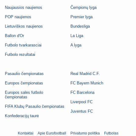
Naujausios naujienos
Čempionų lyga
POP naujienos
Premier lyga
Lietuviškos naujienos
Bundesliga
Ballon d'Or
La Liga
Futbolo tvarkarasciai
A lyga
Futbolo rezultatai
Pasaulio čempionatas
Real Madrid C.F.
Europos čempionatas
FC Bayern Munich
Europos salės futbolo
FC Barcelona
čempionatas
Liverpool FC
FIFA Klubų Pasaulio čempionatas
Juventus FC
Konfederacijų taurė
Kontaktai
Apie Eurofootball
Privatumo politika
Futbolas