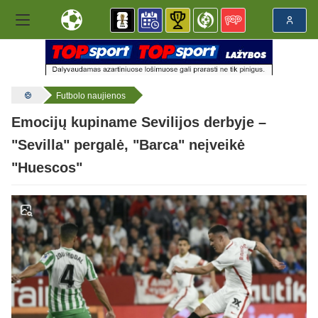
Futbolo naujienos
Emocijų kupiname Sevilijos derbyje –
"Sevilla" pergalė, "Barca" neįveikė
"Huescos"