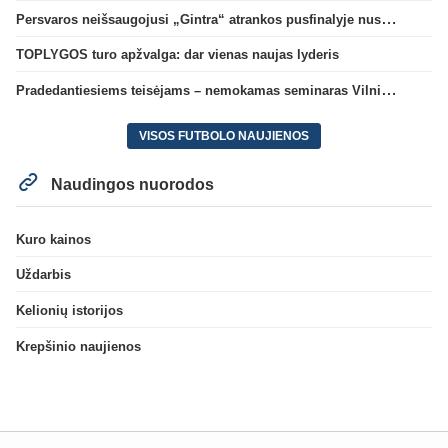
Persvaros neišsaugojusi „Gintra“ atrankos pusfinalyje nusileido Škotijos čempionėms
TOPLYGOS turo apžvalga: dar vienas naujas lyderis
Pradedantiesiems teisėjams – nemokamas seminaras Vilniuje šį penktadienį
VISOS FUTBOLO NAUJIENOS
Naudingos nuorodos
Kuro kainos
Uždarbis
Kelionių istorijos
Krepšinio naujienos