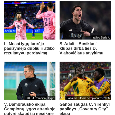
Italijos Serie A
L. Messi lygų taurėje
S. Adali: „Besiktas“
pasižymėjo dubliu ir atliko
klubas dirba ties D.
rezultatyvų perdavimą
Vlahovičiaus atvykimu“
UEFA Čempionų Lyga
Pasaulio futbolo čempionatas 2026
V. Dambrausko ekipa
Ganos saugas C. Yirenkyi
Čempionų lygos atrankoje
papildys „Coventry City“
patyrė skaudžią nesėkmę
ekipą