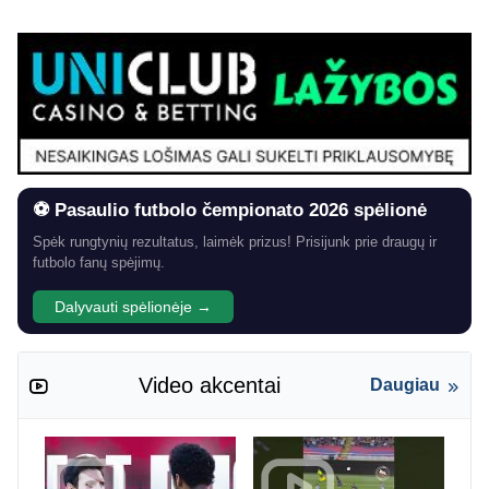
⚽ Pasaulio futbolo čempionato 2026 spėlionė
Spėk rungtynių rezultatus, laimėk prizus! Prisijunk prie draugų ir
futbolo fanų spėjimų.
Dalyvauti spėlionėje →
Video akcentai
Daugiau