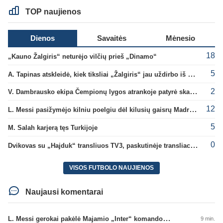
TOP naujienos
Dienos
Savaitės
Mėnesio
18
„Kauno Žalgiris“ neturėjo vilčių prieš „Dinamo“
5
A. Tapinas atskleidė, kiek tiksliai „Žalgiris“ jau uždirbo iš UEFA premijų
2
V. Dambrausko ekipa Čempionų lygos atrankoje patyrė skaudžią nesėkmę
12
L. Messi pasižymėjo kilniu poelgiu dėl kilusių gaisrų Madride
5
M. Salah karjerą tęs Turkijoje
0
Dvikovas su „Hajduk“ transliuos TV3, paskutinėje transliacijoje – nauji rekordai
VISOS FUTBOLO NAUJIENOS
Naujausi komentarai
L. Messi gerokai pakėlė Majamio „Inter“ komandos vertę
9 min.