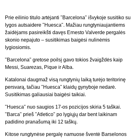
Prie eilinio titulo artėjanti "Barcelona" išvykoje susitiko su
lygos autsaidere "Huesca". Mažiau rungtyniaujantiems
žaidėjams pasireikšti davęs Ernesto Valverde pergalės
skonio nepajuto – susitikimas baigėsi nulinėmis
lygiosiomis.
"Barcelona" gretose poilsį gavo tokios žvaigždės kaip
Messi, Suarezas, Pique ir Alba.
Katalonai daugmaž visą rungtynių laiką turėjo teritorinę
persvarą, tačiau "Huesca" klaidų gynyboje nedarė.
Susitikimas galiausiai baigėsi taikiai.
"Huesca" nuo saugios 17-os pozicijos skiria 5 taškai.
"Barca" prieš "Atletico" po lygiųjų dar bent laikinam
padidino pranašumą iki 12 taškų.
Kitose rungtynėse pergalę namuose šventė Barselonos