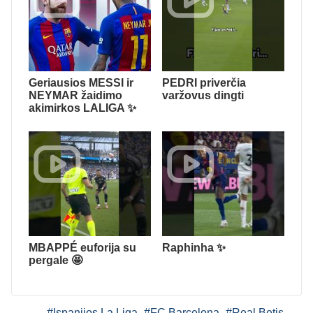
Geriausios MESSI ir
PEDRI priverčia
NEYMAR žaidimo
varžovus dingti
akimirkos LALIGA ✨
MBAPPÉ euforija su
Raphinha ✨
pergale 🤩
#Ispanijos La Liga
#FC Barcelona
#Real Betis