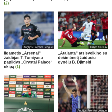
(2)
Anglijos Premier League
Italijos Serie A
Ilgametis „Arsenal“
„Atalanta“ atsisveikino su
žaidėjas T. Tomiyasu
dešimtmetį žaidusiu
papildys „Crystal Palace“
gynėju B. Djimsiti
ekipą
(1)
Anglijos Premier League