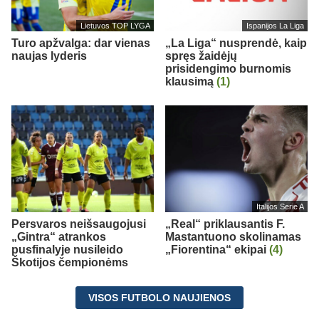
Lietuvos TOP LYGA
Ispanijos La Liga
Turo apžvalga: dar vienas
„La Liga“ nusprendė, kaip
naujas lyderis
spręs žaidėjų
prisidengimo burnomis
klausimą
(1)
Italijos Serie A
Persvaros neišsaugojusi
„Real“ priklausantis F.
„Gintra“ atrankos
Mastantuono skolinamas
pusfinalyje nusileido
„Fiorentina“ ekipai
(4)
Škotijos čempionėms
VISOS FUTBOLO NAUJIENOS