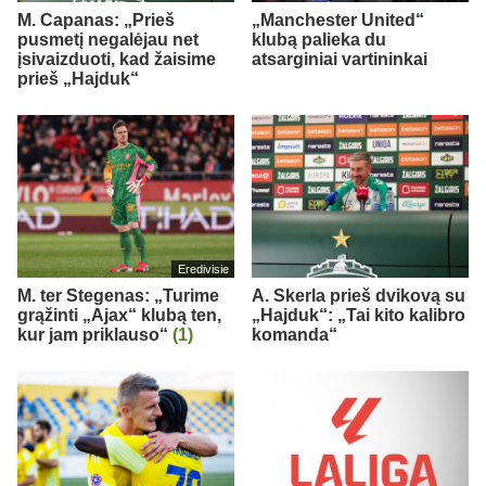
M. Capanas: „Prieš
„Manchester United“
pusmetį negalėjau net
klubą palieka du
įsivaizduoti, kad žaisime
atsarginiai vartininkai
prieš „Hajduk“
Eredivisie
M. ter Stegenas: „Turime
A. Skerla prieš dvikovą su
grąžinti „Ajax“ klubą ten,
„Hajduk“: „Tai kito kalibro
kur jam priklauso“
(1)
komanda“