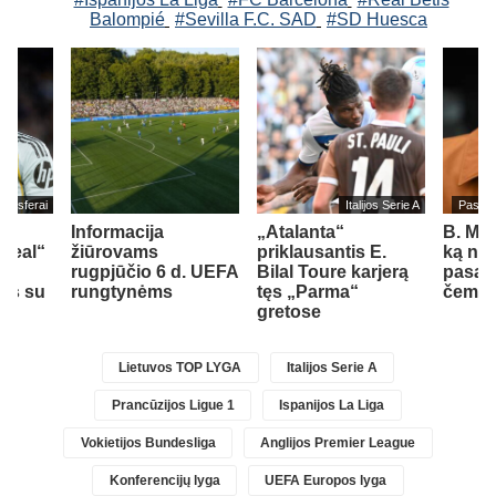
Balompié
#Sevilla F.C. SAD
#SD Huesca
ransferai
Italijos Serie A
Pasaul
Informacija
„Atalanta“
B. Me
„Real“
žiūrovams
priklausantis E.
ką nor
ėl
rugpjūčio 6 d. UEFA
Bilal Toure karjerą
pasau
ies su
rungtynėms
tęs „Parma“
čempio
gretose
Lietuvos TOP LYGA
Italijos Serie A
Prancūzijos Ligue 1
Ispanijos La Liga
Vokietijos Bundesliga
Anglijos Premier League
Konferencijų lyga
UEFA Europos lyga