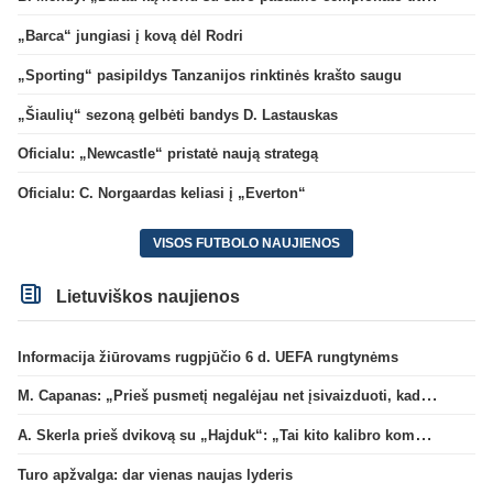
„Barca“ jungiasi į kovą dėl Rodri
„Sporting“ pasipildys Tanzanijos rinktinės krašto saugu
„Šiaulių“ sezoną gelbėti bandys D. Lastauskas
Oficialu: „Newcastle“ pristatė naują strategą
Oficialu: C. Norgaardas keliasi į „Everton“
VISOS FUTBOLO NAUJIENOS
Lietuviškos naujienos
Informacija žiūrovams rugpjūčio 6 d. UEFA rungtynėms
M. Capanas: „Prieš pusmetį negalėjau net įsivaizduoti, kad žaisime prieš „Hajduk“
A. Skerla prieš dvikovą su „Hajduk“: „Tai kito kalibro komanda“
Turo apžvalga: dar vienas naujas lyderis