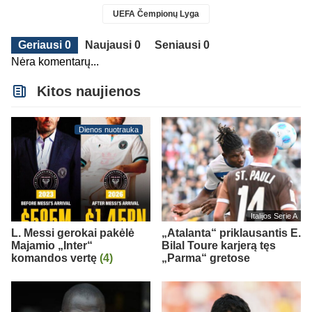
UEFA Čempionų Lyga
Geriausi 0
Naujausi 0
Seniausi 0
Nėra komentarų...
Kitos naujienos
Dienos nuotrauka
Italijos Serie A
L. Messi gerokai pakėlė
„Atalanta“ priklausantis E.
Majamio „Inter“
Bilal Toure karjerą tęs
komandos vertę
(4)
„Parma“ gretose