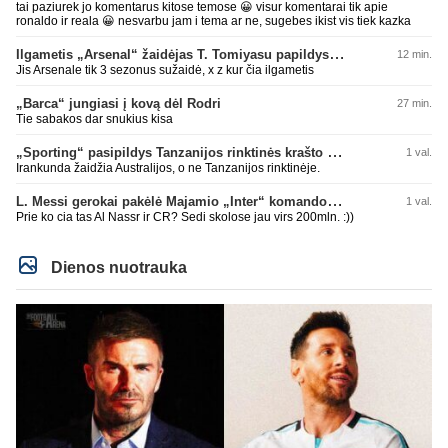
tai paziurek jo komentarus kitose temose 😀 visur komentarai tik apie
ronaldo ir reala 😀 nesvarbu jam i tema ar ne, sugebes ikist vis tiek kazka
Ilgametis „Arsenal“ žaidėjas T. Tomiyasu papildys „Crystal Palace“ ekipą
12 min.
Jis Arsenale tik 3 sezonus sužaidė, x z kur čia ilgametis
„Barca“ jungiasi į kovą dėl Rodri
27 min.
Tie sabakos dar snukius kisa
„Sporting“ pasipildys Tanzanijos rinktinės krašto saugu
1 val.
Irankunda žaidžia Australijos, o ne Tanzanijos rinktinėje.
L. Messi gerokai pakėlė Majamio „Inter“ komandos vertę
1 val.
Prie ko cia tas Al Nassr ir CR? Sedi skolose jau virs 200mln. :))
Dienos nuotrauka