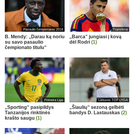
Pasaulio čempionatas 2018
Transferai
B. Mendy: „Darau ką noriu
„Barca“ jungiasi į kovą
su savo pasaulio
dėl Rodri
(1)
čempionato titulu“
Primeira Liga
Lietuvos TOP LYGA
„Sporting“ pasipildys
„Šiaulių“ sezoną gelbėti
Tanzanijos rinktinės
bandys D. Lastauskas
(2)
krašto saugu
(1)