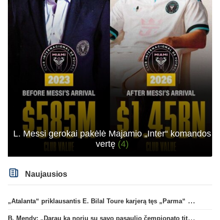
L. Messi gerokai pakėlė Majamio „Inter“ komandos
vertę
(4)
Naujausios
„Atalanta“ priklausantis E. Bilal Toure karjerą tęs „Parma“ gretose
B. Mendy: „Darau ką noriu su savo pasaulio čempionato titulu“