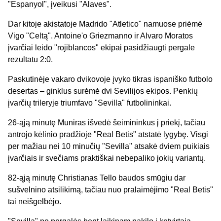
"Espanyol", įveikusi "Alaves".
Dar kitoje akistatoje Madrido "Atletico" namuose priėmė
Vigo "Celtą". Antoine'o Griezmanno ir Alvaro Moratos
įvarčiai leido "rojiblancos" ekipai pasidžiaugti pergale
rezultatu 2:0.
Paskutinėje vakaro dvikovoje įvyko tikras ispaniško futbolo
desertas – ginklus surėmė dvi Sevilijos ekipos. Penkių
įvarčių trileryje triumfavo "Sevilla" futbolininkai.
26-ąją minutę Muniras išvedė šeimininkus į priekį, tačiau
antrojo kėlinio pradžioje "Real Betis" atstatė lygybę. Visgi
per mažiau nei 10 minučių "Sevilla" atsakė dviem puikiais
įvarčiais ir svečiams praktiškai nebepaliko jokių variantų.
82-ąją minutę Christianas Tello baudos smūgiu dar
sušvelnino atsilikimą, tačiau nuo pralaimėjimo "Real Betis"
tai neišgelbėjo.