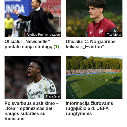
Anglijos Premier League
Transferai
Oficialu: „Newcastle“
Oficialu: C. Norgaardas
pristatė naują strategą
(1)
keliasi į „Everton“
Transferai
Po svarbaus susitikimo –
Informacija žiūrovams
„Real“ optimizmas dėl
rugpjūčio 6 d. UEFA
naujos sutarties su
rungtynėms
Viniciumi