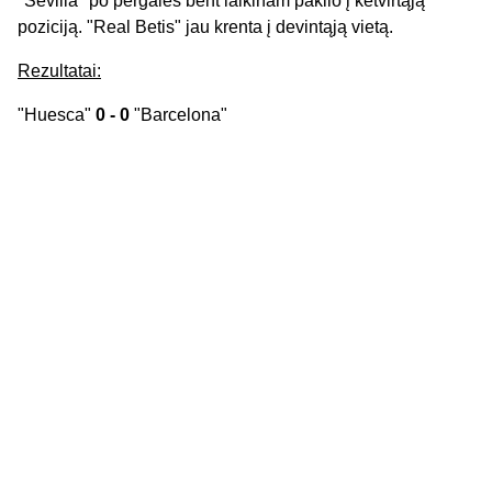
"Sevilla" po pergalės bent laikinam pakilo į ketvirtąją
poziciją. "Real Betis" jau krenta į devintąją vietą.
Rezultatai:
"Huesca"
0 - 0
"Barcelona"