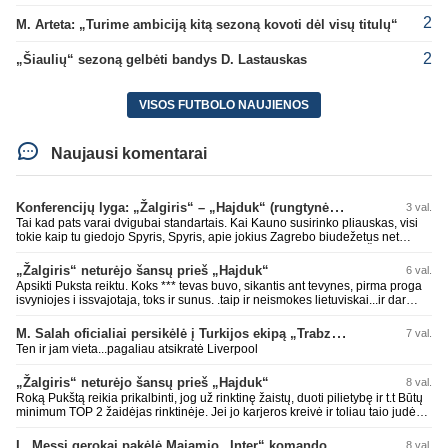
2
M. Arteta: „Turime ambiciją kitą sezoną kovoti dėl visų titulų“
2
„Šiaulių“ sezoną gelbėti bandys D. Lastauskas
VISOS FUTBOLO NAUJIENOS
Naujausi komentarai
Konferencijų lyga: „Žalgiris“ – „Hajduk“ (rungtynės tiesiogiai)
3 val.
Tai kad pats varai dvigubai standartais. Kai Kauno susirinko pliauskas, visi
tokie kaip tu giedojo Spyris, Spyris, apie jokius Zagrebo biudežetus net
nekalbėjot. Dabar kai Spartakas gavo per rudają, tai jau pz BIUDŽETAS
daug didesnis. Tfu ant tokių.
„Žalgiris“ neturėjo šansų prieš „Hajduk“
6 val.
Apsikti Puksta reiktu. Koks *** tevas buvo, sikantis ant tevynes, pirma proga
isvyniojes i issvajotaja, toks ir sunus. .taip ir neismokes lietuviskai...ir dar
pasimaives pries ziurovus po golo...aciu, ne...nebent vertybiu neturintis
laurynas ikalbins
M. Salah oficialiai persikėlė į Turkijos ekipą „Trabzonspor“
7 val.
Ten ir jam vieta...pagaliau atsikratė Liverpool
„Žalgiris“ neturėjo šansų prieš „Hajduk“
8 val.
Roką Pukštą reikia prikalbinti, jog už rinktinę žaistų, duoti pilietybę ir t.t Būtų
minimum TOP 2 žaidėjas rinktinėje. Jei jo karjeros kreivė ir toliau taio judės,
bus per vėlu po to, nes JAV ji pasikvies žaisti.
L. Messi gerokai pakėlė Majamio „Inter“ komandos vertę
8 val.