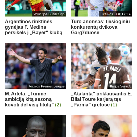
Vokietijos Bundesliga
Lietuvos TOP LYGA
Argentinos rinktinės
Turo anonsas: tiesioginių
gynėjas F. Medina
konkurentų dvikova
persikels į „Bayer“ klubą
Gargžduose
Anglijos Premier League
Italijos Serie A
M. Arteta: „Turime
„Atalanta“ priklausantis E.
ambiciją kitą sezoną
Bilal Toure karjerą tęs
kovoti dėl visų titulų“
(2)
„Parma“ gretose
(1)