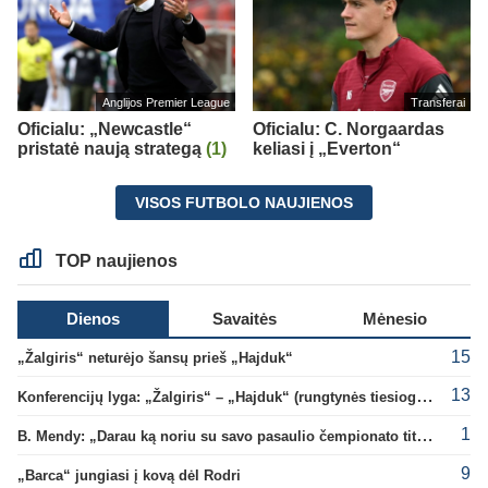
Anglijos Premier League
Transferai
Oficialu: „Newcastle“
Oficialu: C. Norgaardas
pristatė naują strategą
(1)
keliasi į „Everton“
VISOS FUTBOLO NAUJIENOS
TOP naujienos
Dienos
Savaitės
Mėnesio
15
„Žalgiris“ neturėjo šansų prieš „Hajduk“
13
Konferencijų lyga: „Žalgiris“ – „Hajduk“ (rungtynės tiesiogiai)
1
B. Mendy: „Darau ką noriu su savo pasaulio čempionato titulu“
9
„Barca“ jungiasi į kovą dėl Rodri