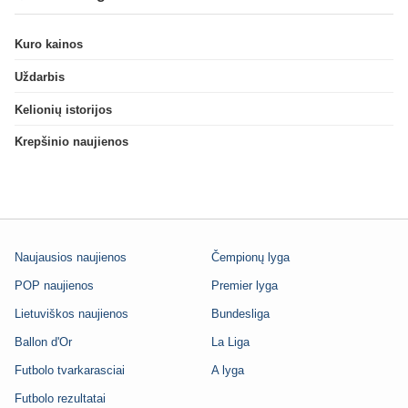
Kuro kainos
Uždarbis
Kelionių istorijos
Krepšinio naujienos
Naujausios naujienos
Čempionų lyga
POP naujienos
Premier lyga
Lietuviškos naujienos
Bundesliga
Ballon d'Or
La Liga
Futbolo tvarkarasciai
A lyga
Futbolo rezultatai