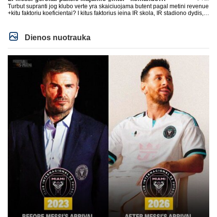
Turbut supranti jog klubo verte yra skaiciuojama butent pagal metini revenue
+kitu faktoriu koeficientai? I kitus faktorius ieina IR skola, IR stadiono dydis,
IR lygos populiarumas, IR dar eile kitu dalyku. O tavo pamineta Barca kuo
puikiausiai sugeneravo rekordini 1.1B revenue, kas stipriai prisidejo prie
milzinisko klubo vertes suoli siemet. Be to, tie 200 pamineti cia yra visiskai
Dienos nuotrauka
on-point, jeigu jau musu mylimas D. prasneko apie klubo vertes kelima, arba
CR atveju - numusima.