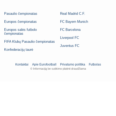
Pasaulio čempionatas
Real Madrid C.F.
Europos čempionatas
FC Bayern Munich
Europos salės futbolo
FC Barcelona
čempionatas
Liverpool FC
FIFA Klubų Pasaulio čempionatas
Juventus FC
Konfederacijų taurė
Kontaktai
Apie Eurofootball
Privatumo politika
Futbolas
© Informaciją be sutikimo platinti draudžiama