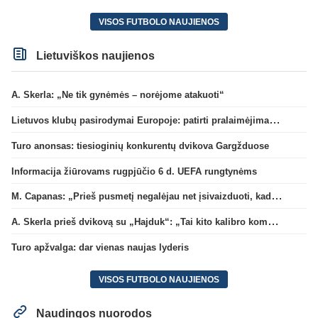
VISOS FUTBOLO NAUJIENOS
Lietuviškos naujienos
A. Skerla: „Ne tik gynėmės – norėjome atakuoti“
Lietuvos klubų pasirodymai Europoje: patirti pralaimėjimai Kroatijos atstovams
Turo anonsas: tiesioginių konkurentų dvikova Gargžduose
Informacija žiūrovams rugpjūčio 6 d. UEFA rungtynėms
M. Capanas: „Prieš pusmetį negalėjau net įsivaizduoti, kad žaisime prieš „Hajduk“
A. Skerla prieš dvikovą su „Hajduk“: „Tai kito kalibro komanda“
Turo apžvalga: dar vienas naujas lyderis
VISOS FUTBOLO NAUJIENOS
Naudingos nuorodos