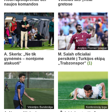
naujos komandos
gretose
Anglijos Premier League
A. Skerla: „Ne tik
M. Salah oficialiai
gynėmės – norėjome
persikėlė į Turkijos ekipą
atakuoti“
„Trabzonspor“
(1)
Vokietijos Bundesliga
Konferencijų lyga