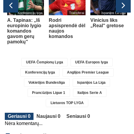
a
Konferencijų lyga
Transferai
Ispanijos La Liga
A. Tapinas: „Iš
Rodri
Vinicius liks
europinio lygio
apsisprendė dėl
„Real“ gretose
komandos
naujos
gavom gerų
komandos
pamokų“
UEFA Čempionų Lyga
UEFA Europos lyga
Konferencijų lyga
Anglijos Premier League
Vokietijos Bundesliga
Ispanijos La Liga
Prancūzijos Ligue 1
Italijos Serie A
Lietuvos TOP LYGA
Geriausi 0
Naujausi 0
Seniausi 0
Nėra komentarų...