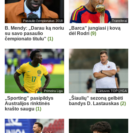
Pasaulio čempionatas 2018
Transferai
B. Mendy: „Darau ką noriu
„Barca“ jungiasi į kovą
su savo pasaulio
dėl Rodri
(9)
čempionato titulu“
(1)
Primeira Liga
Lietuvos TOP LYGA
„Sporting“ pasipildys
„Šiaulių“ sezoną gelbėti
Australijos rinktinės
bandys D. Lastauskas
(2)
krašto saugu
(1)