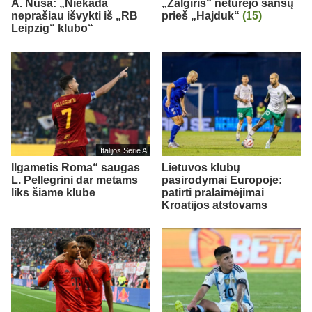
A. Nusa: „Niekada
„Žalgiris“ neturėjo šansų
neprašiau išvykti iš „RB
prieš „Hajduk“
(15)
Leipzig“ klubo“
Italijos Serie A
Ilgametis Roma“ saugas
Lietuvos klubų
L. Pellegrini dar metams
pasirodymai Europoje:
liks šiame klube
patirti pralaimėjimai
Kroatijos atstovams