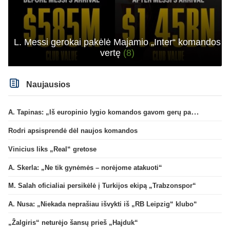
L. Messi gerokai pakėlė Majamio „Inter“ komandos
vertę
(8)
Naujausios
A. Tapinas: „Iš europinio lygio komandos gavom gerų pamokų“
Rodri apsisprendė dėl naujos komandos
Vinicius liks „Real“ gretose
A. Skerla: „Ne tik gynėmės – norėjome atakuoti“
M. Salah oficialiai persikėlė į Turkijos ekipą „Trabzonspor“
A. Nusa: „Niekada neprašiau išvykti iš „RB Leipzig“ klubo“
„Žalgiris“ neturėjo šansų prieš „Hajduk“