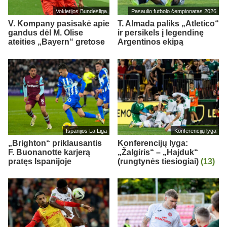
Vokietijos Bundesliga
Pasaulio futbolo čempionatas 2026
V. Kompany pasisakė apie
T. Almada paliks „Atletico“
gandus dėl M. Olise
ir persikels į legendinę
ateities „Bayern“ gretose
Argentinos ekipą
Ispanijos La Liga
Konferencijų lyga
„Brighton“ priklausantis
Konferencijų lyga:
F. Buonanotte karjerą
„Žalgiris“ – „Hajduk“
pratęs Ispanijoje
(rungtynės tiesiogiai)
(13)