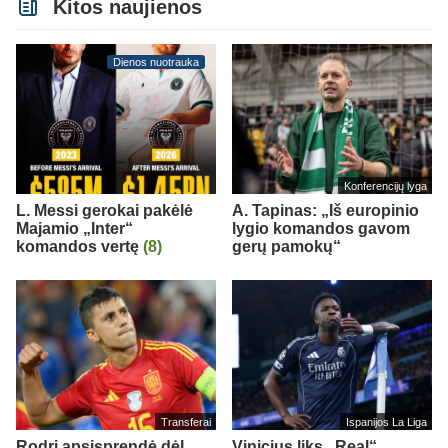
Kitos naujienos
Dienos nuotrauka
Konferencijų lyga
L. Messi gerokai pakėlė
A. Tapinas: „Iš europinio
Majamio „Inter“
lygio komandos gavom
komandos vertę
(8)
gerų pamokų“
Transferai
Ispanijos La Liga
Rodri apsisprendė dėl
Vinicius liks „Real“