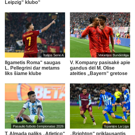
Leipzig“ klubo“
Italijos Serie A
Vokietijos Bundesliga
Ilgametis Roma“ saugas
V. Kompany pasisakė apie
L. Pellegrini dar metams
gandus dėl M. Olise
liks šiame klube
ateities „Bayern“ gretose
Pasaulio futbolo čempionatas 2026
Ispanijos La Liga
T. Almada paliks „Atletico“
„Brighton“ priklausantis