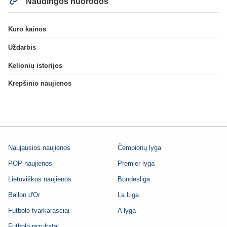
Naudingos nuorodos
Kuro kainos
Uždarbis
Kelionių istorijos
Krepšinio naujienos
Naujausios naujienos
Čempionų lyga
POP naujienos
Premier lyga
Lietuviškos naujienos
Bundesliga
Ballon d'Or
La Liga
Futbolo tvarkarasciai
A lyga
Futbolo rezultatai