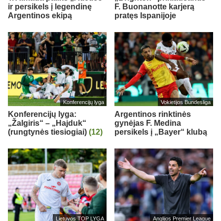
ir persikels į legendinę
F. Buonanotte karjerą
Argentinos ekipą
pratęs Ispanijoje
Konferencijų lyga
Vokietijos Bundesliga
Konferencijų lyga:
Argentinos rinktinės
„Žalgiris“ – „Hajduk“
gynėjas F. Medina
(rungtynės tiesiogiai)
(12)
persikels į „Bayer“ klubą
Lietuvos TOP LYGA
Anglijos Premier League