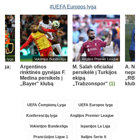
#UEFA Europos lyga
cijų lyga
Vokietijos Bundesliga
Anglijos Premier League
lyga:
Argentinos
M. Salah oficialiai
A. Nu
rinktinės gynėjas F.
persikėlė į Turkijos
nepraš
Medina persikels į
ekipą
„RB L
„Bayer“ klubą
„Trabzonspor“
(1)
klubo
)
UEFA Čempionų Lyga
UEFA Europos lyga
Konferencijų lyga
Anglijos Premier League
Vokietijos Bundesliga
Ispanijos La Liga
Prancūzijos Ligue 1
Italijos Serie A