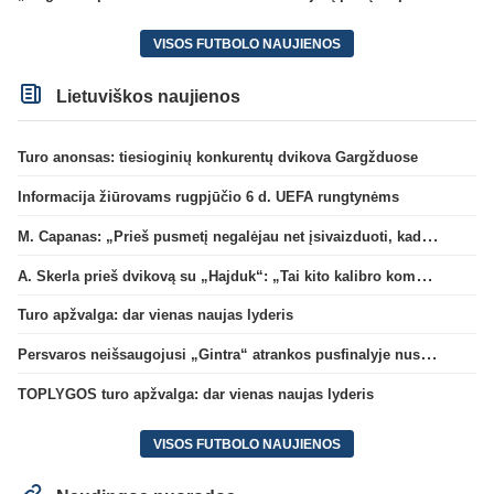
VISOS FUTBOLO NAUJIENOS
Lietuviškos naujienos
Turo anonsas: tiesioginių konkurentų dvikova Gargžduose
Informacija žiūrovams rugpjūčio 6 d. UEFA rungtynėms
M. Capanas: „Prieš pusmetį negalėjau net įsivaizduoti, kad žaisime prieš „Hajduk“
A. Skerla prieš dvikovą su „Hajduk“: „Tai kito kalibro komanda“
Turo apžvalga: dar vienas naujas lyderis
Persvaros neišsaugojusi „Gintra“ atrankos pusfinalyje nusileido Škotijos čempionėms
TOPLYGOS turo apžvalga: dar vienas naujas lyderis
VISOS FUTBOLO NAUJIENOS