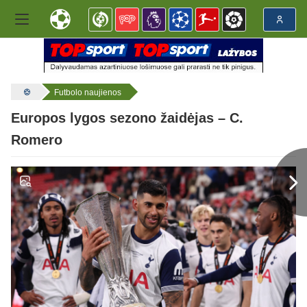
Futbolo naujienos
Europos lygos sezono žaidėjas – C.
Romero