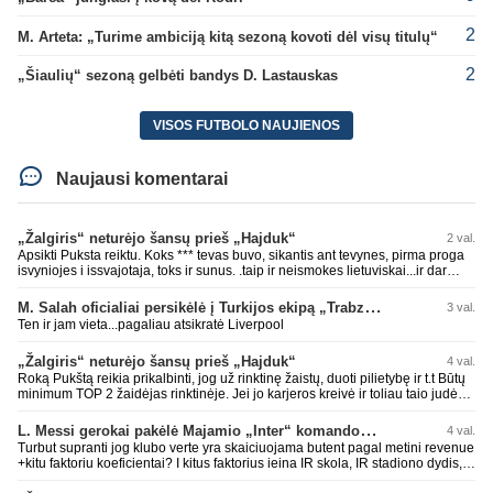
2
M. Arteta: „Turime ambiciją kitą sezoną kovoti dėl visų titulų“
2
„Šiaulių“ sezoną gelbėti bandys D. Lastauskas
VISOS FUTBOLO NAUJIENOS
Naujausi komentarai
„Žalgiris“ neturėjo šansų prieš „Hajduk“
2 val.
Apsikti Puksta reiktu. Koks *** tevas buvo, sikantis ant tevynes, pirma proga
isvyniojes i issvajotaja, toks ir sunus. .taip ir neismokes lietuviskai...ir dar
pasimaives pries ziurovus po golo...aciu, ne...nebent vertybiu neturintis
laurynas ikalbins
M. Salah oficialiai persikėlė į Turkijos ekipą „Trabzonspor“
3 val.
Ten ir jam vieta...pagaliau atsikratė Liverpool
„Žalgiris“ neturėjo šansų prieš „Hajduk“
4 val.
Roką Pukštą reikia prikalbinti, jog už rinktinę žaistų, duoti pilietybę ir t.t Būtų
minimum TOP 2 žaidėjas rinktinėje. Jei jo karjeros kreivė ir toliau taio judės,
bus per vėlu po to, nes JAV ji pasikvies žaisti.
L. Messi gerokai pakėlė Majamio „Inter“ komandos vertę
4 val.
Turbut supranti jog klubo verte yra skaiciuojama butent pagal metini revenue
+kitu faktoriu koeficientai? I kitus faktorius ieina IR skola, IR stadiono dydis,
IR lygos populiarumas, IR dar eile kitu dalyku. O tavo pamineta Barca kuo