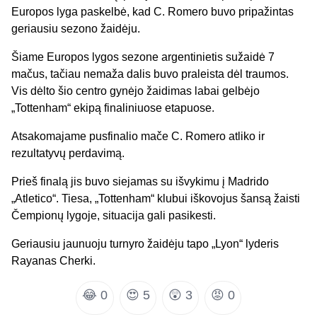
Europos lyga paskelbė, kad C. Romero buvo pripažintas
geriausiu sezono žaidėju.
Šiame Europos lygos sezone argentinietis sužaidė 7
mačus, tačiau nemaža dalis buvo praleista dėl traumos.
Vis dėlto šio centro gynėjo žaidimas labai gelbėjo
„Tottenham“ ekipą finaliniuose etapuose.
Atsakomajame pusfinalio mače C. Romero atliko ir
rezultatyvų perdavimą.
Prieš finalą jis buvo siejamas su išvykimu į Madrido
„Atletico“. Tiesa, „Tottenham“ klubui iškovojus šansą žaisti
Čempionų lygoje, situacija gali pasikesti.
Geriausiu jaunuoju turnyro žaidėju tapo „Lyon“ lyderis
Rayanas Cherki.
😂
0
😍
5
😲
3
😡
0