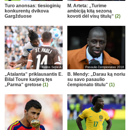
Turo anonsas: tiesioginių
M. Arteta: „Turime
konkurentų dvikova
ambiciją kitą sezoną
Gargžduose
kovoti dėl visų titulų“
(2)
Italijos Serie A
Pasaulio čempionatas 2018
„Atalanta“ priklausantis E.
B. Mendy: „Darau ką noriu
Bilal Toure karjerą tęs
su savo pasaulio
„Parma“ gretose
(1)
čempionato titulu“
(1)