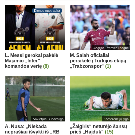
Dienos nuotrauka
Anglijos Premier League
L. Messi gerokai pakėlė
M. Salah oficialiai
Majamio „Inter“
persikėlė į Turkijos ekipą
komandos vertę
(8)
„Trabzonspor“
(1)
Vokietijos Bundesliga
Konferencijų lyga
A. Nusa: „Niekada
„Žalgiris“ neturėjo šansų
neprašiau išvykti iš „RB
prieš „Hajduk“
(15)