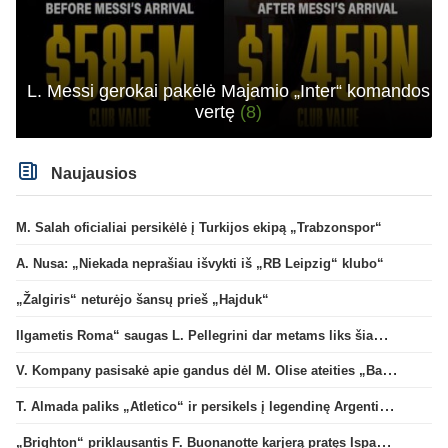
L. Messi gerokai pakėlė Majamio „Inter“ komandos
vertę
(8)
Naujausios
M. Salah oficialiai persikėlė į Turkijos ekipą „Trabzonspor“
A. Nusa: „Niekada neprašiau išvykti iš „RB Leipzig“ klubo“
„Žalgiris“ neturėjo šansų prieš „Hajduk“
Ilgametis Roma“ saugas L. Pellegrini dar metams liks šiame klube
V. Kompany pasisakė apie gandus dėl M. Olise ateities „Bayern“ gretose
T. Almada paliks „Atletico“ ir persikels į legendinę Argentinos ekipą
„Brighton“ priklausantis F. Buonanotte karjerą pratęs Ispanijoje