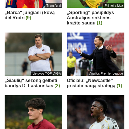
Transferai
Primeira Liga
„Barca“ jungiasi į kovą
„Sporting“ pasipildys
dėl Rodri
(9)
Australijos rinktinės
krašto saugu
(1)
Lietuvos TOP LYGA
Anglijos Premier League
„Šiaulių“ sezoną gelbėti
Oficialu: „Newcastle“
bandys D. Lastauskas
(2)
pristatė naują strategą
(1)