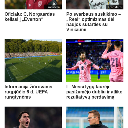
Transferai
Transferai
Oficialu: C. Norgaardas
Po svarbaus susitikimo –
keliasi į „Everton“
„Real“ optimizmas dėl
naujos sutarties su
Viniciumi
Informacija žiūrovams
L. Messi lygų taurėje
rugpjūčio 6 d. UEFA
pasižymėjo dubliu ir atliko
rungtynėms
rezultatyvų perdavimą