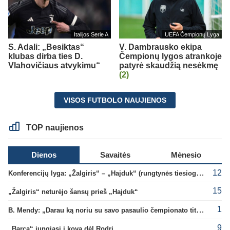
Italijos Serie A
UEFA Čempionų Lyga
S. Adali: „Besiktas“
V. Dambrausko ekipa
klubas dirba ties D.
Čempionų lygos atrankoje
Vlahovičiaus atvykimu“
patyrė skaudžią nesėkmę
(2)
VISOS FUTBOLO NAUJIENOS
TOP naujienos
Dienos
Savaitės
Mėnesio
12
Konferencijų lyga: „Žalgiris“ – „Hajduk“ (rungtynės tiesiogiai)
15
„Žalgiris“ neturėjo šansų prieš „Hajduk“
1
B. Mendy: „Darau ką noriu su savo pasaulio čempionato titulu“
9
„Barca“ jungiasi į kovą dėl Rodri