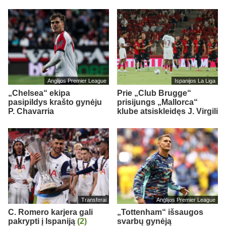
Anglijos Premier League
Ispanijos La Liga
„Chelsea“ ekipa
Prie „Club Brugge“
pasipildys krašto gynėju
prisijungs „Mallorca“
P. Chavarria
klube atsiskleidęs J. Virgili
Transferai
Anglijos Premier League
C. Romero karjera gali
„Tottenham“ išsaugos
pakrypti į Ispaniją
(2)
svarbų gynėją