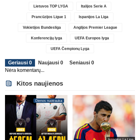
Lietuvos TOP LYGA
Italijos Serie A
Prancūzijos Ligue 1
Ispanijos La Liga
Vokietijos Bundesliga
Anglijos Premier League
Konferencijų lyga
UEFA Europos lyga
UEFA Čempionų Lyga
Geriausi 0
Naujausi 0
Seniausi 0
Nėra komentarų...
Kitos naujienos
Dienos nuotrauka
Ispanijos La Liga