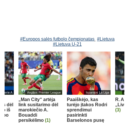
#Europos salės futbolo čempionatas
#Lietuva
#Lietuva U-21
jos Serie A
Anglijos Premier League
Ispanijos La Liga
Ang
„Man City“ artėja
Paaiškėjo, kas
R. Ara
us dėl
link susitarimo dėl
turėjo įtakos Rodri
„Liver
mo iš
marokiečio A.
sprendimui
(3)
lubo
Bouaddi
pasirinkti
persikėlimo
(1)
Barselonos pusę