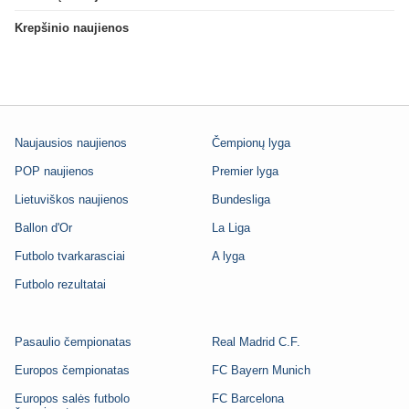
Krepšinio naujienos
Naujausios naujienos
Čempionų lyga
POP naujienos
Premier lyga
Lietuviškos naujienos
Bundesliga
Ballon d'Or
La Liga
Futbolo tvarkarasciai
A lyga
Futbolo rezultatai
Pasaulio čempionatas
Real Madrid C.F.
Europos čempionatas
FC Bayern Munich
Europos salės futbolo
FC Barcelona