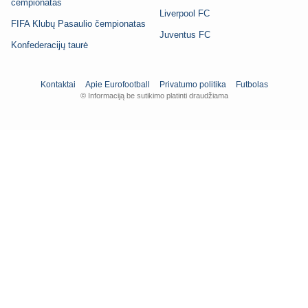
čempionatas
Liverpool FC
FIFA Klubų Pasaulio čempionatas
Juventus FC
Konfederacijų taurė
Kontaktai
Apie Eurofootball
Privatumo politika
Futbolas
© Informaciją be sutikimo platinti draudžiama