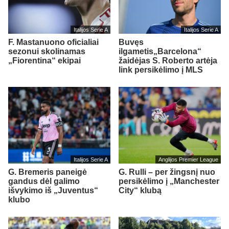
Italijos Serie A
Italijos Serie A
F. Mastanuono oficialiai
Buvęs
sezonui skolinamas
ilgametis„Barcelona“
„Fiorentina“ ekipai
žaidėjas S. Roberto artėja
link persikėlimo į MLS
Italijos Serie A
Anglijos Premier League
G. Bremeris paneigė
G. Rulli – per žingsnį nuo
gandus dėl galimo
persikėlimo į „Manchester
išvykimo iš „Juventus“
City“ klubą
klubo