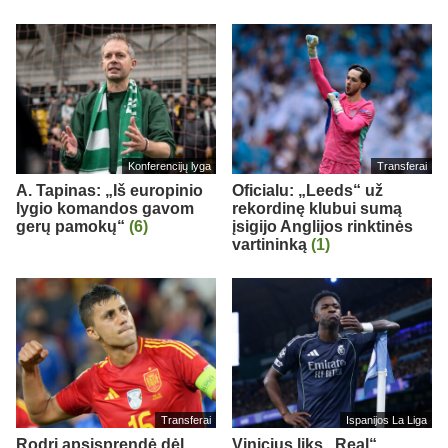
Konferencijų lyga
Transferai
A. Tapinas: „Iš europinio
Oficialu: „Leeds“ už
lygio komandos gavom
rekordinę klubui sumą
gerų pamokų“
(6)
įsigijo Anglijos rinktinės
vartininką
(1)
Transferai
Ispanijos La Liga
Rodri apsisprendė dėl
Vinicius liks „Real“