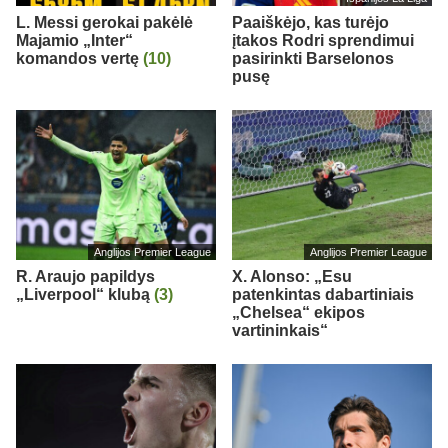
L. Messi gerokai pakėlė
Paaiškėjo, kas turėjo
Majamio „Inter“
įtakos Rodri sprendimui
komandos vertę
(10)
pasirinkti Barselonos
pusę
Anglijos Premier League
Anglijos Premier League
R. Araujo papildys
X. Alonso: „Esu
„Liverpool“ klubą
(3)
patenkintas dabartiniais
„Chelsea“ ekipos
vartininkais“