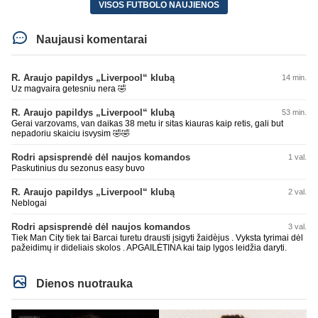
VISOS FUTBOLO NAUJIENOS
Naujausi komentarai
R. Araujo papildys „Liverpool“ klubą
14 min.
Uz magvaira getesniu nera 🤣
R. Araujo papildys „Liverpool“ klubą
53 min.
Gerai varzovams, van daikas 38 metu ir sitas kiauras kaip retis, gali but
nepadoriu skaiciu isvysim 🤣🤣
Rodri apsisprendė dėl naujos komandos
1 val.
Paskutinius du sezonus easy buvo
R. Araujo papildys „Liverpool“ klubą
2 val.
Neblogai
Rodri apsisprendė dėl naujos komandos
3 val.
Tiek Man City tiek tai Barcai turetu drausti įsigyti žaidèjus . Vyksta tyrimai dėl
pažeidimų ir dideliais skolos . APGAILĖTINA kai taip lygos leidžia daryti.
Dienos nuotrauka