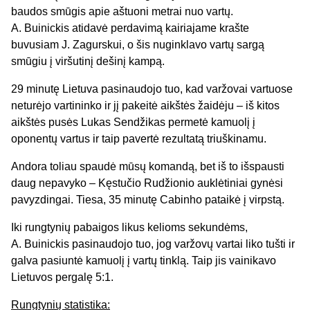
baudos smūgis apie aštuoni metrai nuo vartų.
A. Buinickis atidavė perdavimą kairiajame krašte
buvusiam J. Zagurskui, o šis nuginklavo vartų sargą
smūgiu į viršutinį dešinį kampą.
29 minutę Lietuva pasinaudojo tuo, kad varžovai vartuose
neturėjo vartininko ir jį pakeitė aikštės žaidėju – iš kitos
aikštės pusės Lukas Sendžikas permetė kamuolį į
oponentų vartus ir taip pavertė rezultatą triuškinamu.
Andora toliau spaudė mūsų komandą, bet iš to išspausti
daug nepavyko – Kęstučio Rudžionio auklėtiniai gynėsi
pavyzdingai. Tiesa, 35 minutę Cabinho pataikė į virpstą.
Iki rungtynių pabaigos likus kelioms sekundėms,
A. Buinickis pasinaudojo tuo, jog varžovų vartai liko tušti ir
galva pasiuntė kamuolį į vartų tinklą. Taip jis vainikavo
Lietuvos pergalę 5:1.
Rungtynių statistika: