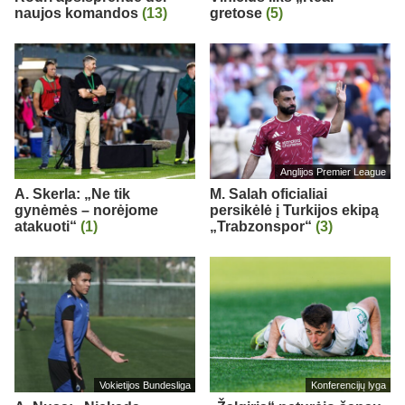
naujos komandos
(13)
gretose
(5)
Anglijos Premier League
A. Skerla: „Ne tik
M. Salah oficialiai
gynėmės – norėjome
persikėlė į Turkijos ekipą
atakuoti“
(1)
„Trabzonspor“
(3)
Vokietijos Bundesliga
Konferencijų lyga