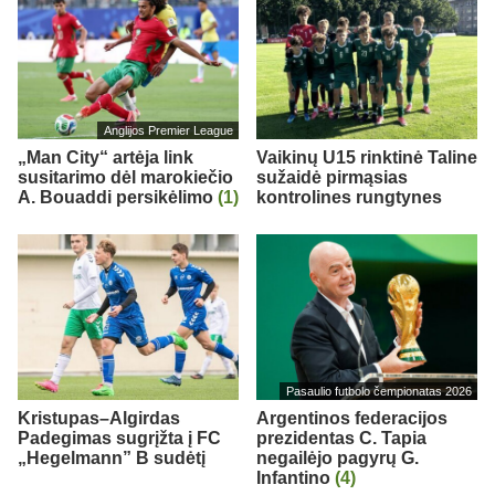
Anglijos Premier League
„Man City“ artėja link
Vaikinų U15 rinktinė Taline
susitarimo dėl marokiečio
sužaidė pirmąsias
A. Bouaddi persikėlimo
(1)
kontrolines rungtynes
Pasaulio futbolo čempionatas 2026
Kristupas–Algirdas
Argentinos federacijos
Padegimas sugrįžta į FC
prezidentas C. Tapia
„Hegelmann” B sudėtį
negailėjo pagyrų G.
Infantino
(4)