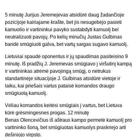
5 minutę Jurijus Jeremejevas atsidūrė daug žadančioje
pozicijoje kairiajame krašte, bet jis nesugebėjo pasieti
kamuolio ir vartininkui pavyko sustabdyti kamuolį bei
neutralizuoti pavojų. Po kelių minučių Justas Gulbinas
bandė smūgiuoti galva, bet vartų sargas sugavo kamuolį.
Lietuviai spaudė oponentus ir jų spaudimas pasiteisino 9
minutę. Iš pradžių J. Jeremevas smūgiavo į viršutinį kampą
ir vartininkas atrėmė pavojingą smūgį, o netrukus
standartinėje situacijoje J. Gulbinas atsidūrė vietoje ir
laiku, kai priešais vartus pataisė komandos draugo
smūgiuotą kamuolį.
Vėliau komandos keitėsi smūgiais į vartus, bet Lietuva
kūrė grėsmingesnes progas. 12 minutę
Benas Olencevičius iš aštraus kampo permetė kamuolį pro
vartininko šoną, bet smūgiuotas kamuolys praskriejo arti
dešiniojo virpsto.