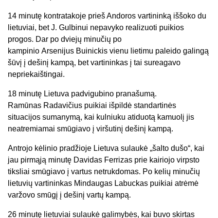
14 minutę kontratakoje prieš Andoros vartininką iššoko du
lietuviai, bet J. Gulbinui nepavyko realizuoti puikios
progos. Dar po dviejų minučių po
kampinio Arsenijus Buinickis vienu lietimu paleido galingą
šūvį į dešinį kampą, bet vartininkas į tai sureagavo
nepriekaištingai.
18 minutę Lietuva padvigubino pranašumą.
Ramūnas Radavičius puikiai išpildė standartinės
situacijos sumanymą, kai kulniuku atiduotą kamuolį jis
neatremiamai smūgiavo į viršutinį dešinį kampą.
Antrojo kėlinio pradžioje Lietuva sulaukė „šalto dušo“, kai
jau pirmąją minutę Davidas Ferrizas prie kairiojo virpsto
tiksliai smūgiavo į vartus netrukdomas. Po kelių minučių
lietuvių vartininkas Mindaugas Labuckas puikiai atrėmė
varžovo smūgį į dešinį vartų kampą.
26 minutę lietuviai sulaukė galimybės, kai buvo skirtas