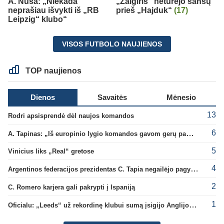
A. Nusa: „Niekada
„Žalgiris“ neturėjo šansų
neprašiau išvykti iš „RB
prieš „Hajduk“
(17)
Leipzig“ klubo“
VISOS FUTBOLO NAUJIENOS
TOP naujienos
Dienos
Savaitės
Mėnesio
13
Rodri apsisprendė dėl naujos komandos
6
A. Tapinas: „Iš europinio lygio komandos gavom gerų pamokų“
5
Vinicius liks „Real“ gretose
4
Argentinos federacijos prezidentas C. Tapia negailėjo pagyrų G. Infantino
2
C. Romero karjera gali pakrypti į Ispaniją
1
Oficialu: „Leeds“ už rekordinę klubui sumą įsigijo Anglijos rinktinės vartininką