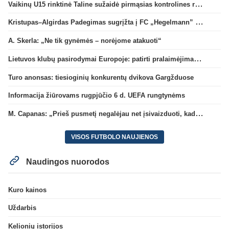
Vaikinų U15 rinktinė Taline sužaidė pirmąsias kontrolines rungtynes
Kristupas–Algirdas Padegimas sugrįžta į FC „Hegelmann” B sudėtį
A. Skerla: „Ne tik gynėmės – norėjome atakuoti“
Lietuvos klubų pasirodymai Europoje: patirti pralaimėjimai Kroatijos atstovams
Turo anonsas: tiesioginių konkurentų dvikova Gargžduose
Informacija žiūrovams rugpjūčio 6 d. UEFA rungtynėms
M. Capanas: „Prieš pusmetį negalėjau net įsivaizduoti, kad žaisime prieš „Hajduk“
VISOS FUTBOLO NAUJIENOS
Naudingos nuorodos
Kuro kainos
Uždarbis
Kelionių istorijos