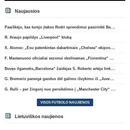
Naujausios
Paaiškėjo, kas turėjo įtakos Rodri sprendimui pasirinkti Barselonos pusę
R. Araujo papildys „Liverpool“ klubą
X. Alonso: „Esu patenkintas dabartiniais „Chelsea“ ekipos vartininkais“
F. Mastanuono oficialiai sezonui skolinamas „Fiorentina“ ekipai
Buvęs ilgametis„Barcelona“ žaidėjas S. Roberto artėja link persikėlimo į MLS
G. Bremeris paneigė gandus dėl galimo išvykimo iš „Juventus“ klubo
G. Rulli – per žingsnį nuo persikėlimo į „Manchester City“ klubą
VISOS FUTBOLO NAUJIENOS
Lietuviškos naujienos