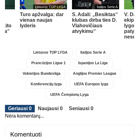
Lietuvos TOP LYGA
Italijos Serie A
U
š
Turo apžvalga: dar
S. Adali: „Besiktas“
V. Da
vienas naujas
klubas dirba ties D.
ekipa
 kito
lyderis
Vlahovičiaus
lygos 
nda“
atvykimu“
patyrė
nesė
Lietuvos TOP LYGA
Italijos Serie A
Prancūzijos Ligue 1
Ispanijos La Liga
Vokietijos Bundesliga
Anglijos Premier League
Konferencijų lyga
UEFA Europos lyga
UEFA Čempionų Lyga
Geriausi 0
Naujausi 0
Seniausi 0
Nėra komentarų...
Komentuoti