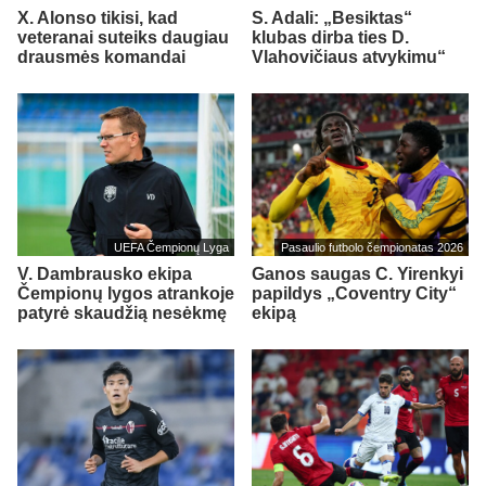
X. Alonso tikisi, kad
S. Adali: „Besiktas“
veteranai suteiks daugiau
klubas dirba ties D.
drausmės komandai
Vlahovičiaus atvykimu“
UEFA Čempionų Lyga
Pasaulio futbolo čempionatas 2026
V. Dambrausko ekipa
Ganos saugas C. Yirenkyi
Čempionų lygos atrankoje
papildys „Coventry City“
patyrė skaudžią nesėkmę
ekipą