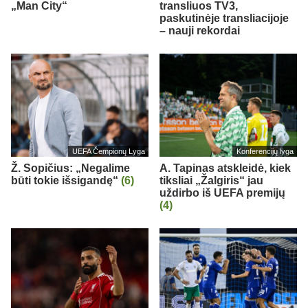
„Man City“
transliuos TV3,
paskutinėje transliacijoje
– nauji rekordai
UEFA Čempionų Lyga
Konferencijų lyga
Ž. Sopičius: „Negalime
A. Tapinas atskleidė, kiek
būti tokie išsigandę“
(6)
tiksliai „Žalgiris“ jau
uždirbo iš UEFA premijų
(4)