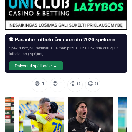
⚽ Pasaulio futbolo čempionato 2026 spėlionė
Spėk rungtynių rezultatus, laimėk prizus! Prisijunk prie draugų ir
futbolo fanų spėjimų.
Dalyvauti spėlionėje →
😂
1
😍
0
😲
0
😡
0