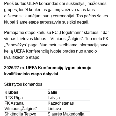
Prieš burtus UEFA komandas dar suskirstys į mažesnes
grupes, todėl konkretus galimų varžovų ratas taps
aiškesnis tik artėjant burtų ceremonijai. Tos pačios šalies
klubai šiame etape tarpusavyje susitikti negali.
Pirmajame etape kartu su FC „Hegelmann” startuos ir dar
vienas Lietuvos klubas – Vilniaus „Žalgiris“. Tuo metu FK
„Panevėžys“ pagal šiuo metu skelbiamą informaciją savo
kelią UEFA Konferencijų lygoje pradės nuo antrojo
kvalifikacinio etapo.
2026/27 m. UEFA Konferencijų lygos pirmojo
kvalifikacinio etapo dalyviai
Skirstytos komandos
Klubas
Šalis
RFS Riga
Latvija
FK Astana
Kazachstanas
Vilniaus „Žalgiris“
Lietuva
Shkëndija Tetovo
Šiaurės Makedonija