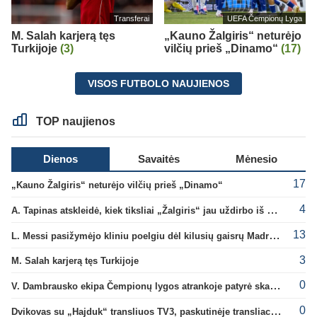
Transferai
UEFA Čempionų Lyga
M. Salah karjerą tęs
„Kauno Žalgiris“ neturėjo
Turkijoje
(3)
vilčių prieš „Dinamo“
(17)
VISOS FUTBOLO NAUJIENOS
TOP naujienos
Dienos
Savaitės
Mėnesio
17
„Kauno Žalgiris“ neturėjo vilčių prieš „Dinamo“
4
A. Tapinas atskleidė, kiek tiksliai „Žalgiris“ jau uždirbo iš UEFA premijų
13
L. Messi pasižymėjo kliniu poelgiu dėl kilusių gaisrų Madride
3
M. Salah karjerą tęs Turkijoje
0
V. Dambrausko ekipa Čempionų lygos atrankoje patyrė skaudžią nesėkmę
0
Dvikovas su „Hajduk“ transliuos TV3, paskutinėje transliacijoje – nauji rekordai