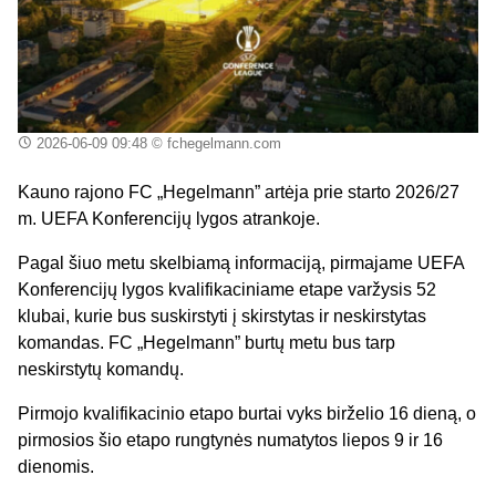
2026-06-09 09:48
© fchegelmann.com
Kauno rajono FC „Hegelmann” artėja prie starto 2026/27
m. UEFA Konferencijų lygos atrankoje.
Pagal šiuo metu skelbiamą informaciją, pirmajame UEFA
Konferencijų lygos kvalifikaciniame etape varžysis 52
klubai, kurie bus suskirstyti į skirstytas ir neskirstytas
komandas. FC „Hegelmann” burtų metu bus tarp
neskirstytų komandų.
Pirmojo kvalifikacinio etapo burtai vyks birželio 16 dieną, o
pirmosios šio etapo rungtynės numatytos liepos 9 ir 16
dienomis.