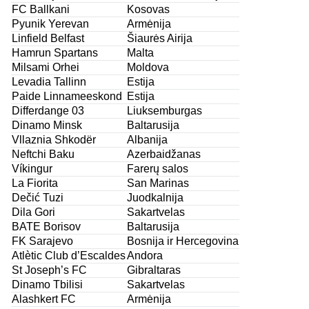
FC Ballkani
Kosovas
Pyunik Yerevan
Armėnija
Linfield Belfast
Šiaurės Airija
Hamrun Spartans
Malta
Milsami Orhei
Moldova
Levadia Tallinn
Estija
Paide Linnameeskond
Estija
Differdange 03
Liuksemburgas
Dinamo Minsk
Baltarusija
Vllaznia Shkodër
Albanija
Neftchi Baku
Azerbaidžanas
Víkingur
Farerų salos
La Fiorita
San Marinas
Dečić Tuzi
Juodkalnija
Dila Gori
Sakartvelas
BATE Borisov
Baltarusija
FK Sarajevo
Bosnija ir Hercegovina
Atlètic Club d’Escaldes
Andora
St Joseph’s FC
Gibraltaras
Dinamo Tbilisi
Sakartvelas
Alashkert FC
Armėnija