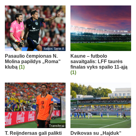
Italijos Serie A
Pasaulio čempionas N.
Kaune – futbolo
Molina papildys „Roma“
savaitgalis: LFF taurės
klubą
(1)
finalas vyks spalio 11-ąją
(1)
Transferai
T. Reijndersas gali palikti
Dvikovas su „Hajduk“