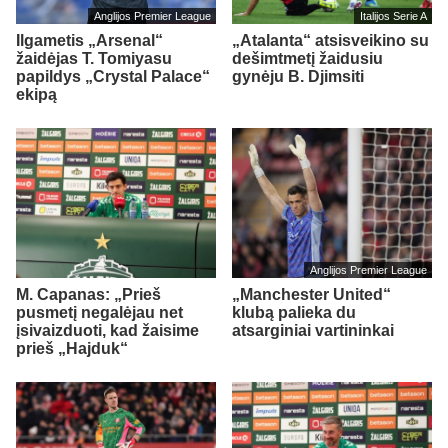
Anglijos Premier League
Italijos Serie A
Ilgametis „Arsenal“
„Atalanta“ atsisveikino su
žaidėjas T. Tomiyasu
dešimtmetį žaidusiu
papildys „Crystal Palace“
gynėju B. Djimsiti
ekipą
Anglijos Premier League
M. Capanas: „Prieš
„Manchester United“
pusmetį negalėjau net
klubą palieka du
įsivaizduoti, kad žaisime
atsarginiai vartininkai
prieš „Hajduk“