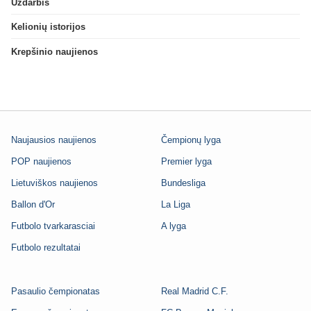
Uždarbis
Kelionių istorijos
Krepšinio naujienos
Naujausios naujienos
Čempionų lyga
POP naujienos
Premier lyga
Lietuviškos naujienos
Bundesliga
Ballon d'Or
La Liga
Futbolo tvarkarasciai
A lyga
Futbolo rezultatai
Pasaulio čempionatas
Real Madrid C.F.