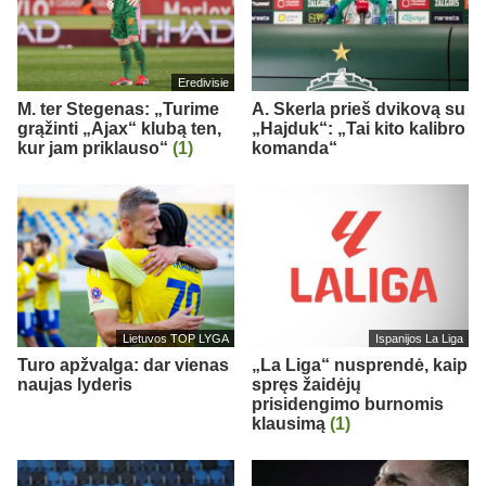
Eredivisie
M. ter Stegenas: „Turime
A. Skerla prieš dvikovą su
grąžinti „Ajax“ klubą ten,
„Hajduk“: „Tai kito kalibro
kur jam priklauso“
(1)
komanda“
Lietuvos TOP LYGA
Ispanijos La Liga
Turo apžvalga: dar vienas
„La Liga“ nusprendė, kaip
naujas lyderis
spręs žaidėjų
prisidengimo burnomis
klausimą
(1)