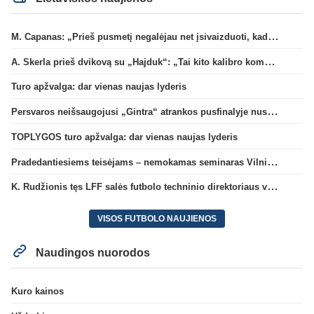
M. Capanas: „Prieš pusmetį negalėjau net įsivaizduoti, kad žaisime prieš „Hajduk“
A. Skerla prieš dvikovą su „Hajduk“: „Tai kito kalibro komanda“
Turo apžvalga: dar vienas naujas lyderis
Persvaros neišsaugojusi „Gintra“ atrankos pusfinalyje nusileido Škotijos čempionėms
TOPLYGOS turo apžvalga: dar vienas naujas lyderis
Pradedantiesiems teisėjams – nemokamas seminaras Vilniuje šį penktadienį
K. Rudžionis tęs LFF salės futbolo techninio direktoriaus veiklą
VISOS FUTBOLO NAUJIENOS
Naudingos nuorodos
Kuro kainos