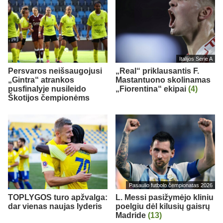
Italijos Serie A
Persvaros neišsaugojusi
„Real“ priklausantis F.
„Gintra“ atrankos
Mastantuono skolinamas
pusfinalyje nusileido
„Fiorentina“ ekipai
(4)
Škotijos čempionėms
Pasaulio futbolo čempionatas 2026
TOPLYGOS turo apžvalga:
L. Messi pasižymėjo kliniu
dar vienas naujas lyderis
poelgiu dėl kilusių gaisrų
Madride
(13)