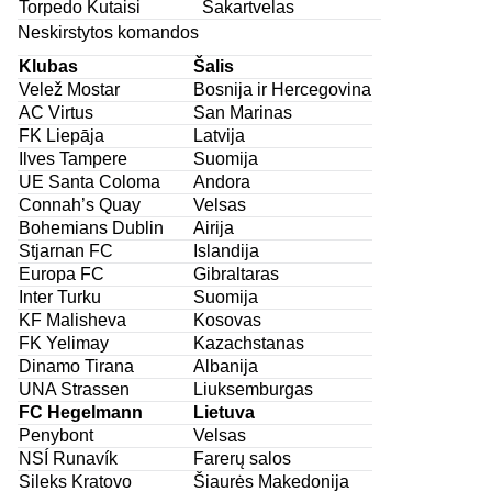
Torpedo Kutaisi
Sakartvelas
Neskirstytos komandos
Klubas
Šalis
Velež Mostar
Bosnija ir Hercegovina
AC Virtus
San Marinas
FK Liepāja
Latvija
Ilves Tampere
Suomija
UE Santa Coloma
Andora
Connah’s Quay
Velsas
Bohemians Dublin
Airija
Stjarnan FC
Islandija
Europa FC
Gibraltaras
Inter Turku
Suomija
KF Malisheva
Kosovas
FK Yelimay
Kazachstanas
Dinamo Tirana
Albanija
UNA Strassen
Liuksemburgas
FC Hegelmann
Lietuva
Penybont
Velsas
NSÍ Runavík
Farerų salos
Sileks Kratovo
Šiaurės Makedonija