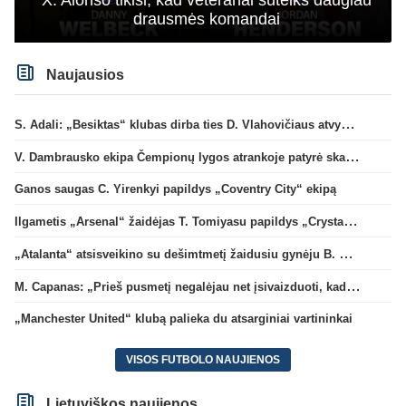
X. Alonso tikisi, kad veteranai suteiks daugiau
drausmės komandai
Naujausios
S. Adali: „Besiktas“ klubas dirba ties D. Vlahovičiaus atvykimu“
V. Dambrausko ekipa Čempionų lygos atrankoje patyrė skaudžią nesėkmę
Ganos saugas C. Yirenkyi papildys „Coventry City“ ekipą
Ilgametis „Arsenal“ žaidėjas T. Tomiyasu papildys „Crystal Palace“ ekipą
„Atalanta“ atsisveikino su dešimtmetį žaidusiu gynėju B. Djimsiti
M. Capanas: „Prieš pusmetį negalėjau net įsivaizduoti, kad žaisime prieš „Hajduk“
„Manchester United“ klubą palieka du atsarginiai vartininkai
VISOS FUTBOLO NAUJIENOS
Lietuviškos naujienos