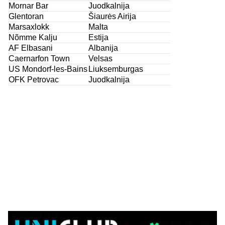
Mornar Bar
Juodkalnija
Glentoran
Šiaurės Airija
Marsaxlokk
Malta
Nõmme Kalju
Estija
AF Elbasani
Albanija
Caernarfon Town
Velsas
US Mondorf-les-Bains
Liuksemburgas
OFK Petrovac
Juodkalnija