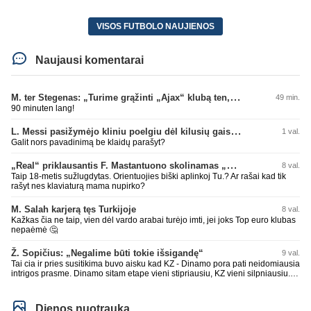
VISOS FUTBOLO NAUJIENOS
Naujausi komentarai
M. ter Stegenas: „Turime grąžinti „Ajax“ klubą ten, kur jam priklauso“
49 min.
90 minuten lang!
L. Messi pasižymėjo kliniu poelgiu dėl kilusių gaisrų Madride
1 val.
Galit nors pavadinimą be klaidų parašyt?
„Real“ priklausantis F. Mastantuono skolinamas „Fiorentina“ ekipai
8 val.
Taip 18-metis sužlugdytas. Orientuojies biški aplinkoj Tu.? Ar rašai kad tik
rašyt nes klaviaturą mama nupirko?
M. Salah karjerą tęs Turkijoje
8 val.
Kažkas čia ne taip, vien dėl vardo arabai turėjo imti, jei joks Top euro klubas
nepaėmė 🤔
Ž. Sopičius: „Negalime būti tokie išsigandę“
9 val.
Tai cia ir pries susitikima buvo aisku kad KZ - Dinamo pora pati neidomiausia
intrigos prasme. Dinamo sitam etape vieni stipriausiu, KZ vieni silpniausiu.
Taip kad nieko cia netiketo. Tik aisku nereikejo zaist kaip i kelnes prisikus
Dienos nuotrauka