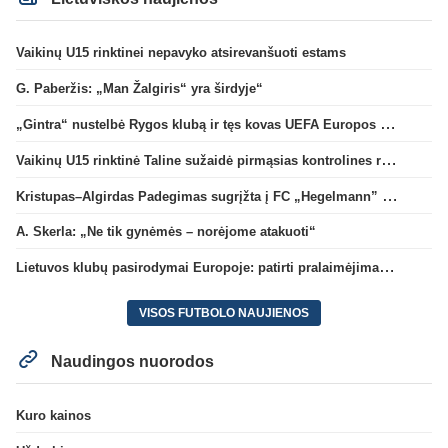
Vaikinų U15 rinktinei nepavyko atsirevanšuoti estams
G. Paberžis: „Man Žalgiris“ yra širdyje“
„Gintra“ nustelbė Rygos klubą ir tęs kovas UEFA Europos taurės atrankoje
Vaikinų U15 rinktinė Taline sužaidė pirmąsias kontrolines rungtynes
Kristupas–Algirdas Padegimas sugrįžta į FC „Hegelmann” B sudėtį
A. Skerla: „Ne tik gynėmės – norėjome atakuoti“
Lietuvos klubų pasirodymai Europoje: patirti pralaimėjimai Kroatijos atstovams
VISOS FUTBOLO NAUJIENOS
Naudingos nuorodos
Kuro kainos