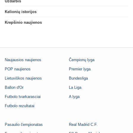
Uždarbis
Kelionių istorijos
Krepšinio naujienos
Naujausios naujienos
Čempionų lyga
POP naujienos
Premier lyga
Lietuviškos naujienos
Bundesliga
Ballon d'Or
La Liga
Futbolo tvarkarasciai
A lyga
Futbolo rezultatai
Pasaulio čempionatas
Real Madrid C.F.