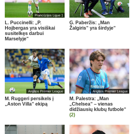
Prancūzijos Ligue 1
L. Puccinelli: „P.
G. Paberžis: „Man
Hojbergas yra visiškai
Žalgiris“ yra širdyje“
susitelkęs darbui
Marselyje“
Anglijos Premier League
Anglijos Premier League
M. Ruggeri persikels į
M. Palestra: „Man
„Aston Villa“ ekipą
„Chelsea“ – vienas
didžiausių klubų futbole“
(2)