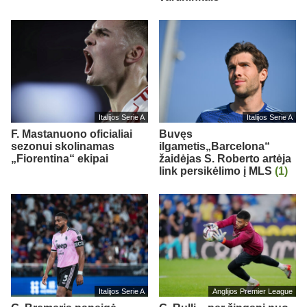
Italijos Serie A
Italijos Serie A
F. Mastanuono oficialiai
Buvęs
sezonui skolinamas
ilgametis„Barcelona“
„Fiorentina“ ekipai
žaidėjas S. Roberto artėja
link persikėlimo į MLS
(1)
Italijos Serie A
Anglijos Premier League