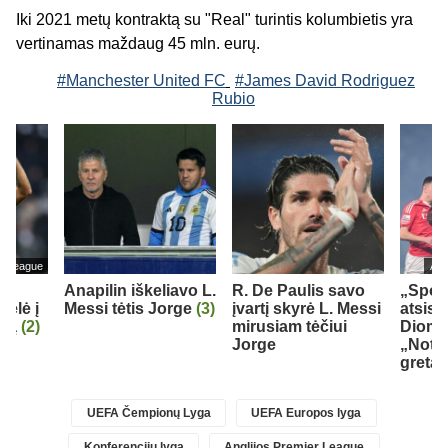
Iki 2021 metų kontraktą su "Real" turintis kolumbietis yra
vertinamas maždaug 45 mln. eurų.
#Manchester United FC
#James David Rodriguez
Rubio
er League
Ang
as
Anapilin iškeliavo L.
R. De Paulis savo
„Sport
kėlė į
Messi tėtis Jorge
(3)
įvartį skyrė L. Messi
atsisk
ubą
(2)
mirusiam tėčiui
Dioma
Jorge
„Nott
gretas
UEFA Čempionų Lyga
UEFA Europos lyga
Konferencijų lyga
Anglijos Premier League