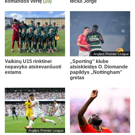
komandos vertę
(10)
tėčiui Jorge
Anglijos Premier League
Vaikinų U15 rinktinei
„Sporting“ klube
nepavyko atsirevanšuoti
atsiskleidęs O. Diomande
estams
papildys „Nottingham“
gretas
Anglijos Premier League