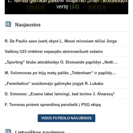
L. Messi gerokai pakėlė Majamio „Inter“ komandos
vertę
(10)
Naujausios
R. De Paulis savo įvartį skyrė L. Messi mirusiam tėčiui Jorge
Vaikinų U15 rinktinei nepavyko atsirevanšuoti estams
„Sporting“ klube atsiskleidęs O. Diomande papildys „Nottingham“ gretas
M. Solomonas po trijų metų paliks „Tottenham“ ir papildys „West Ham“ klubą
„Fenerbahce“ susidomėjo galimybe įsigyti R. Lukaku
D. Simeone: „Esame labai laimingi, kad turime J. Alvarezą“
F. Torresas priėmė sprendimą persikelti į PSG ekipą
VISOS FUTBOLO NAUJIENOS
Lietuviškos naujienos