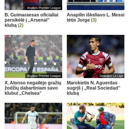
Anglijos Premier League
B. Guimaraesas oficialiai
Anapilin iškeliavo L. Messi
persikėlė į „Arsenal“
tėtis Jorge
(3)
klubą
(2)
Anglijos Premier League
Ispanijos La Liga
X. Alonso negailėjo gražių
Marokietis N. Aguerdas
žodžių dabartiniam savo
sugrįš į „Real Sociedad“
klubui „Chelsea“
klubą