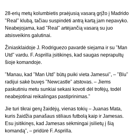
28-erių metų kolumbietis praėjusią vasarą grįžo į Madrido
"Real" klubą, tačiau suspindėti antrą kartą jam nepavyko.
Neabejojama, kad "Real" artėjančią vasarą su juo
atsisveikins galutinai.
Žiniasklaidoje J. Rodriguezo pavardė siejama ir su "Man
Utd" vardu. F. Asprilla įsitikinęs, kad saugas neprapultų
šioje komandoje.
"Manau, kad "Man Utd" būtų puiki vieta Jamesui", – "Blu"
radijui sakė buvęs "Newcastle" atstovas. – Jiems
paskutiniu metu sunkiai sekasi kovoti dėl trofėjų, todėl
neabejotinai reikalingas pastiprinimas."
Jie turi tikrai gerų žaidėjų, vienas tokių – Juanas Mata,
kuris žaidžia panašaus stiliaus futbolą kaip ir Jamesas.
Esu įsitikinęs, kad Jamesas sėkmingai įsilietų į šią
komandą", – pridūrė F. Asprilla.