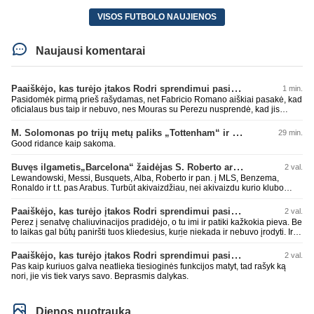
VISOS FUTBOLO NAUJIENOS
Naujausi komentarai
Paaiškėjo, kas turėjo įtakos Rodri sprendimui pasirinkti Barselonos pusę
1 min.
Pasidomėk pirmą prieš rašydamas, net Fabricio Romano aiškiai pasakė, kad
oficialaus bus taip ir nebuvo, nes Mouras su Perezu nusprendė, kad jis
nereikalingas. Niekur nebuvo skelbta. Dar plius gemini paprašiau, kad
surasti info ar buvo oficialus bid. Atsakymas: Ne, oficialaus raštiško
M. Solomonas po trijų metų paliks „Tottenham“ ir papildys „West Ham“ klubą
29 min.
pasiūlymo (official bid) Madrido „Real“ Mančesterio „City“ klubui už Rodri dar
Good ridance kaip sakoma.
nepateikė. ​Nors žiniasklaidoje (pvz., The Athletic, Diario AS) garsiai kalbama
apie „Real“ susidomėjimą ir pradėtus pradinius veiksmus bei derybinius
Buvęs ilgametis„Barcelona“ žaidėjas S. Roberto artėja link persikėlimo į MLS
2 val.
kontaktus su žaidėjo stovykla ar „City“ vadovais, oficialus formalus
pasiūlymas iki šiol nėra registruotas. ​Ispanijos gigantai tikrina situaciją ir
Lewandowski, Messi, Busquets, Alba, Roberto ir pan. į MLS, Benzema,
vertina galimybes, tačiau kol kas viskas vyksta tik žvalgybos ir neoficialių
Ronaldo ir t.t. pas Arabus. Turbūt akivaizdžiau, nei akivaizdu kurio klubo
derybų lygmenyje. Tai gal nebesidaryk sau gėdos ir kaip sakei "vyriškai
žaidėjų labiai myli pinigėlius, o ne žaidimą. Gal todėl ir tų laimėjimų
nuryk tiesą" ir patylėk, nes esi neteisus. Čiao!
paskutiniu me tu ne tiek daug.
Paaiškėjo, kas turėjo įtakos Rodri sprendimui pasirinkti Barselonos pusę
2 val.
Perez į senatvę chaliuvinacijos pradidėjo, o tu imi ir patiki kažkokia pieva. Be
to laikas gal būtų paniršti tuos kliedesius, kurie niekada ir nebuvo įrodyti. Ir
nepamiršti kaip pačius palaikė 90% teisėjų. Šiki į ant kitų, nors patys mėšle
esat. Kažkaip ne skaniai kvepia. RM todėl ir yra vienas nekenčiamiausių
Paaiškėjo, kas turėjo įtakos Rodri sprendimui pasirinkti Barselonos pusę
2 val.
daugumos fanų klubas, nes pastoviai verke ir verkia kažkokius kliedesius.
Pas kaip kuriuos galva neatlieka tiesioginės funkcijos matyt, tad rašyk ką
Remktis ne kažkokio Perezo kliedesiais, o faktais.
nori, jie vis tiek varys savo. Beprasmis dalykas.
Dienos nuotrauka