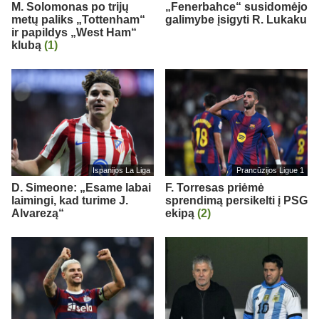
M. Solomonas po trijų
„Fenerbahce“ susidomėjo
metų paliks „Tottenham“
galimybe įsigyti R. Lukaku
ir papildys „West Ham“
klubą
(1)
Ispanijos La Liga
Prancūzijos Ligue 1
D. Simeone: „Esame labai
F. Torresas priėmė
laimingi, kad turime J.
sprendimą persikelti į PSG
Alvarezą“
ekipą
(2)