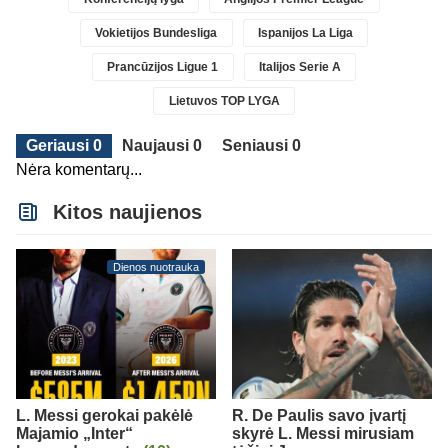
Vokietijos Bundesliga
Ispanijos La Liga
Prancūzijos Ligue 1
Italijos Serie A
Lietuvos TOP LYGA
Geriausi 0
Naujausi 0
Seniausi 0
Nėra komentarų...
Kitos naujienos
Dienos nuotrauka
L. Messi gerokai pakėlė
R. De Paulis savo įvartį
Majamio „Inter“
skyrė L. Messi mirusiam