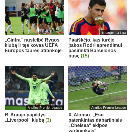
Ispanijos La Liga
„Gintra“ nustelbė Rygos
Paaiškėjo, kas turėjo
klubą ir tęs kovas UEFA
įtakos Rodri sprendimui
Europos taurės atrankoje
pasirinkti Barselonos
pusę
(15)
Anglijos Premier League
Anglijos Premier League
R. Araujo papildys
X. Alonso: „Esu
„Liverpool“ klubą
(3)
patenkintas dabartiniais
„Chelsea“ ekipos
vartininkais“