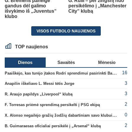
G. Bremeris paneigė
G. Rulli – per žingsnį nuo
gandus dėl galimo
persikėlimo į „Manchester
išvykimo iš „Juventus“
City“ klubą
klubo
VISOS FUTBOLO NAUJIENOS
TOP naujienos
Dienos
Savaitės
Mėnesio
16
Paaiškėjo, kas turėjo įtakos Rodri sprendimui pasirinkti Barselonos pusę
3
Anapilin iškeliavo L. Messi tėtis Jorge
3
R. Araujo papildys „Liverpool“ klubą
2
F. Torresas priėmė sprendimą persikelti į PSG ekipą
0
X. Alonso negailėjo gražių žodžių dabartiniam savo klubui „Chelsea“
2
B. Guimaraesas oficialiai persikėlė į „Arsenal“ klubą