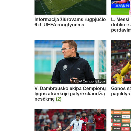
Informacija žiūrovams rugpjūčio
L. Messi
6 d. UEFA rungtynėms
dubliu ir
perdavi
UEFA Čempionų Lyga
V. Dambrausko ekipa Čempionų
Ganos sa
lygos atrankoje patyrė skaudžią
papildys
nesėkmę
(2)