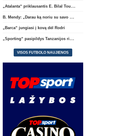
Italijos Serie A
Pri
„Atalanta“ priklausantis E. Bilal Toure karjerą tęs „Parma“ gretose
„Atalanta“ priklausantis E. Bilal
„Sporting“ pasipildys
Toure karjerą tęs „Parma“
Tanzanijos rinktinės kraš
B. Mendy: „Darau ką noriu su savo pasaulio čempionato titulu“
gretose
(1)
saugu
(1)
„Barca“ jungiasi į kovą dėl Rodri
„Sporting“ pasipildys Tanzanijos rinktinės krašto saugu
VISOS FUTBOLO NAUJIENOS