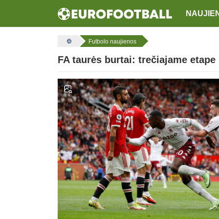
NAUJIE
Futbolo naujienos
FA taurės burtai: trečiajame etap