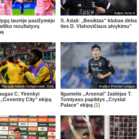
Italijos Serie A
 lygų taurėje pasižymėjo
S. Adali: „Besiktas“ klubas dirba
 atliko rezultatyvų
ties D. Vlahovičiaus atvykimu“
mą
Pasaulio futbolo čempionatas 2026
Anglijos Premier League
ugas C. Yirenkyi
Ilgametis „Arsenal“ žaidėjas T.
 „Coventry City“ ekipą
Tomiyasu papildys „Crystal
Palace“ ekipą
(1)