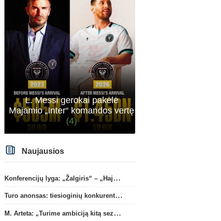
komandoje atmosfera bus, nes treneris ir ne iš
ramesnių. Laukia įdomus sezonas. Šiaip dėl
kaip kurių žaidėjų gaila, kad pasirinko Real. Nes
mano nuomone ten kirmėlių irštva, o ne klubas.
To pačio Mbappe jau gaila, Prancūzijos rinktinėj
buvo lyderis ar vienas tokių, o klube jau pasirodę
buvo kalbų, kad kaltinamas buvo dėl nesėkmių.
Beje Man City su Barca man atrodo geresni
santykiai, neinsu Real, tai čia ir klausimas. Nes
Rodri gal nori į Real, bet klausimas ar Man City
su Real susitars.
L. Messi gerokai pakėlė
Majamio „Inter“ komandos vertę
(4)
Naujausios
Konferencijų lyga: „Žalgiris“ – „Hajduk“ (rungtynės tiesiogiai)
Turo anonsas: tiesioginių konkurentų dvikova Gargžduose
M. Arteta: „Turime ambiciją kitą sezoną kovoti dėl visų titulų“