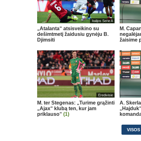
Italijos Serie A
„Atalanta“ atsisveikino su
M. Capan
dešimtmetį žaidusiu gynėju B.
negalėjau
Djimsiti
žaisime 
Eredivisie
M. ter Stegenas: „Turime grąžinti
A. Skerl
„Ajax“ klubą ten, kur jam
„Hajduk“:
priklauso“
(1)
komand
VISOS