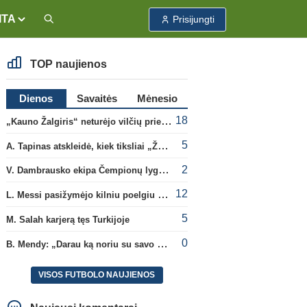
ITA
Prisijungti
TOP naujienos
Dienos
Savaitės
Mėnesio
18
„Kauno Žalgiris“ neturėjo vilčių prieš „Dinamo“
5
A. Tapinas atskleidė, kiek tiksliai „Žalgiris“ jau uždirbo iš UEFA premijų
2
V. Dambrausko ekipa Čempionų lygos atrankoje patyrė skaudžią nesėkmę
12
L. Messi pasižymėjo kilniu poelgiu dėl kilusių gaisrų Madride
5
M. Salah karjerą tęs Turkijoje
0
B. Mendy: „Darau ką noriu su savo pasaulio čempionato titulu“
VISOS FUTBOLO NAUJIENOS