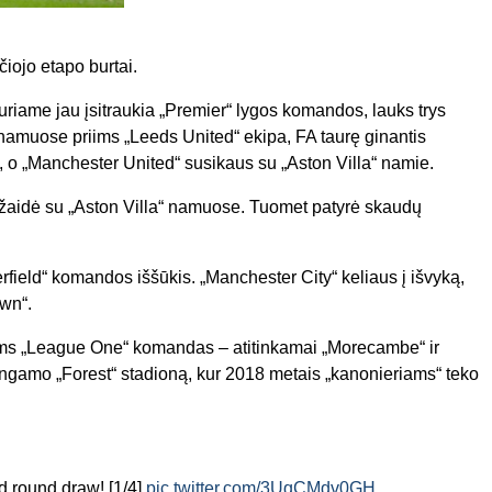
čiojo etapo burtai.
uriame jau įsitraukia „Premier“ lygos komandos, lauks trys
 namuose priims „Leeds United“ ekipa, FA taurę ginantis
kį, o „Manchester United“ susikaus su „Aston Villa“ namie.
 žaidė su „Aston Villa“ namuose. Tuomet patyrė skaudų
rfield“ komandos iššūkis. „Manchester City“ keliaus į išvyką,
own“.
iims „League One“ komandas – atitinkamai „Morecambe“ ir
ingamo „Forest“ stadioną, kur 2018 metais „kanonieriams“ teko
d round draw! [1/4]
pic.twitter.com/3UqCMdv0GH