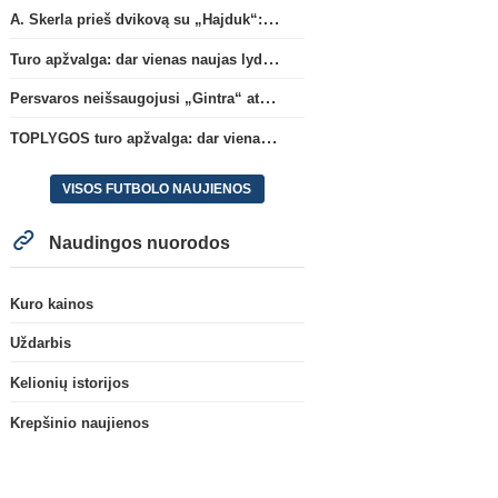
A. Skerla prieš dvikovą su „Hajduk“: „Tai kito kalibro komanda“
Turo apžvalga: dar vienas naujas lyderis
Persvaros neišsaugojusi „Gintra“ atrankos pusfinalyje nusileido Škotijos čempionėms
TOPLYGOS turo apžvalga: dar vienas naujas lyderis
VISOS FUTBOLO NAUJIENOS
Naudingos nuorodos
Kuro kainos
Uždarbis
Kelionių istorijos
Krepšinio naujienos