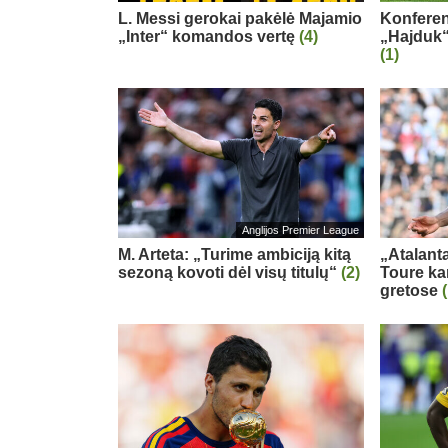
L. Messi gerokai pakėlė Majamio
Konferenc
„Inter“ komandos vertę
(4)
„Hajduk“
(1)
Anglijos Premier League
M. Arteta: „Turime ambiciją kitą
„Atalanta
sezoną kovoti dėl visų titulų“
(2)
Toure ka
gretose