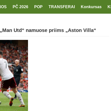
NOS
PČ 2026
POP
TRANSFERAI
Konkursas
K
e „Man Utd“ namuose priims „Aston Villa“