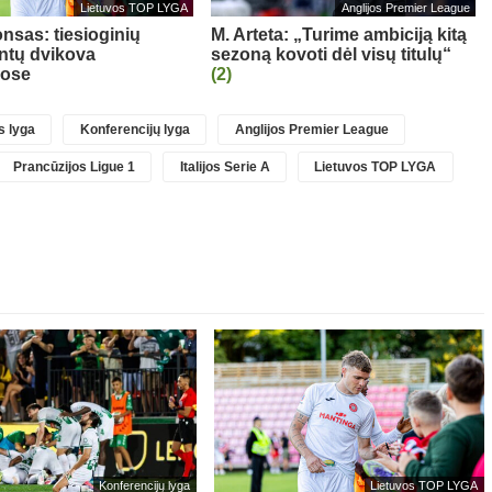
Lietuvos TOP LYGA
Anglijos Premier League
nsas: tiesioginių
M. Arteta: „Turime ambiciją kitą
ntų dvikova
sezoną kovoti dėl visų titulų“
uose
(2)
 lyga
Konferencijų lyga
Anglijos Premier League
Prancūzijos Ligue 1
Italijos Serie A
Lietuvos TOP LYGA
Konferencijų lyga
Lietuvos TOP LYGA