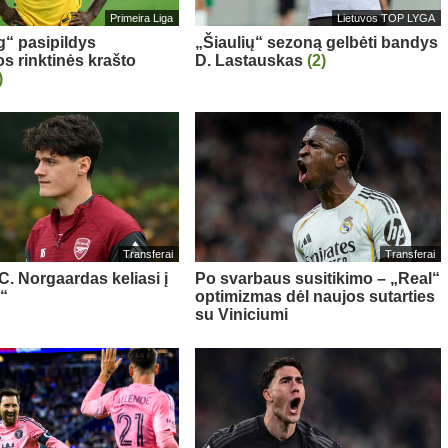
Primeira Liga
Lietuvos TOP LYGA
g“ pasipildys
„Šiaulių“ sezoną gelbėti bandys
os rinktinės krašto
D. Lastauskas
(2)
)
Transferai
Transferai
 C. Norgaardas keliasi į
Po svarbaus susitikimo – „Real“
“
optimizmas dėl naujos sutarties
su Viniciumi