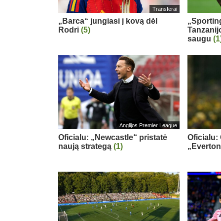
Transferai
„Barca“ jungiasi į kovą dėl
„Sportin
Rodri
(5)
Tanzanij
saugu
(1
Anglijos Premier League
Oficialu: „Newcastle“ pristatė
Oficialu:
naują strategą
(1)
„Everton