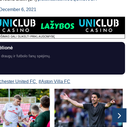
December 6, 2021
ėlionė
 draugų ir futbolo fanų spėjimų.
hester United FC
#Aston Villa FC