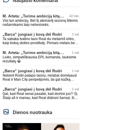
Naujausi komentarai
M. Arteta: „Turime ambiciją kitą sezoną kovoti dėl visų titulų“
42 min.
Visi turi ambicijų. Bet šį ateinantį sezoną šitiems
našarnikams taip nebesiseks.
„Barca“ jungiasi į kovą dėl Rodri
1 val.
Ta sabaka tvatino tavo Real du metainiš eilės,
kaip kokią stoties prostitutę. Pirmais metais be
gaileščio, antrais su tam tikru pristabdymu. Bet
rezultatas tas pats ištvatinta nepadoriausiais
M. Arteta: „Turime ambiciją kitą sezoną kovoti dėl visų titulų“
1 val.
būdais. Enjoy
Liuks, simpatiškiausia EPL komanda, lauksime
rezultatų 😀
„Barca“ jungiasi į kovą dėl Rodri
1 val.
Nebent Rodri patapo laisvu, nelabai domėjausi
Real ir Man City peripetijomis, tai gal kažką
praleidau dėl Rodri
„Barca“ jungiasi į kovą dėl Rodri
1 val.
Gal, kad Real senai pasakė, kad domisi juo? 🤔
Šiaip aš ir manau, kad Real didesni šansai, šiaip
Barcoje būtų tam tikra konkurencija, nebent
kažko atsisakytų, bet šiaip manau Barcoje jam
būtų geriau, nes Ispanijos dabar beveik pusę
Dienos nuotrauka
rinktinės Barcos žaidėjų, realiai su kaip kuriai jau
būtų susižaides. O Real vėl bus prisipirks
žvaigždžių ir sėdės be titulų. Nors dabartiniai
pirkimai ir atrodytų grėsmingi klausimas kaip