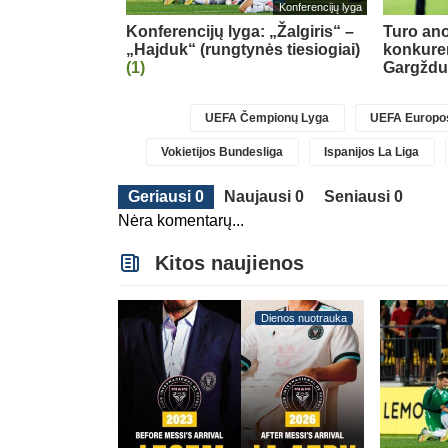
Transferai
Konferencijų lyga
ardas keliasi į
Konferencijų lyga: „Žalgiris“ –
Turo ano
„Hajduk“ (rungtynės tiesiogiai)
konkure
(1)
Gargžd
UEFA Čempionų Lyga
UEFA Europos
Vokietijos Bundesliga
Ispanijos La Liga
Geriausi 0
Naujausi 0
Seniausi 0
Nėra komentarų...
Kitos naujienos
Dienos nuotrauka