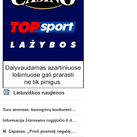
Lietuviškos naujienos
Turo anonsas: tiesioginių konkurentų dvikova Gargžduose
Informacija žiūrovams rugpjūčio 6 d. UEFA rungtynėms
M. Capanas: „Prieš pusmetį negalėjau net įsivaizduoti, kad žaisime prieš „Hajduk“