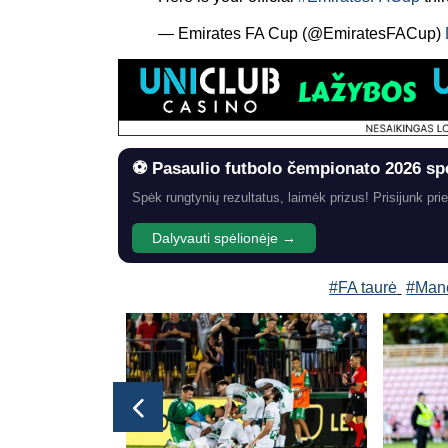
— Emirates FA Cup (@EmiratesFACup)
⚽ Pasaulio futbolo čempionato 2026 sp
Spėk rungtynių rezultatus, laimėk prizus! Prisijunk prie
Dalyvauti spėlionėje →
#FA taurė
#Manc