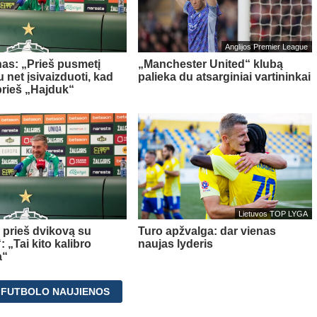
Anglijos Premier League
as: „Prieš pusmetį
„Manchester United“ klubą
 net įsivaizduoti, kad
palieka du atsarginiai vartininkai
prieš „Hajduk“
Lietuvos TOP LYGA
a prieš dvikovą su
Turo apžvalga: dar vienas
 „Tai kito kalibro
naujas lyderis
a“
 FUTBOLO NAUJIENOS