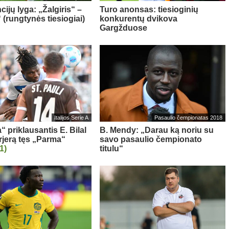
ijų lyga: „Žalgiris“ –
Turo anonsas: tiesioginių
 (rungtynės tiesiogiai)
konkurentų dvikova
Gargžduose
Italijos Serie A
Pasaulio čempionatas 2018
“ priklausantis E. Bilal
B. Mendy: „Darau ką noriu su
rjerą tęs „Parma“
savo pasaulio čempionato
(1)
titulu“