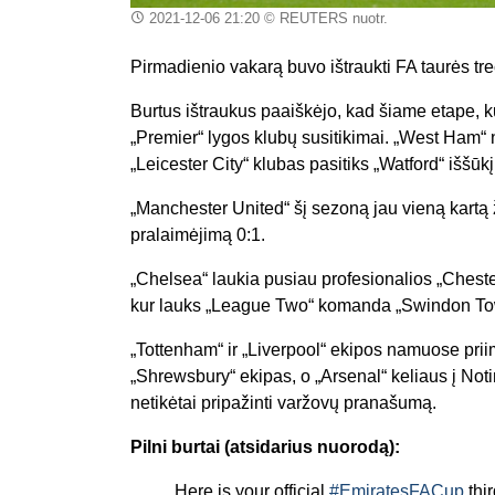
2021-12-06 21:20
© REUTERS nuotr.
Pirmadienio vakarą buvo ištraukti FA taurės tre
Burtus ištraukus paaiškėjo, kad šiame etape, k
„Premier“ lygos klubų susitikimai. „West Ham“
„Leicester City“ klubas pasitiks „Watford“ iššū
„Manchester United“ šį sezoną jau vieną kartą
pralaimėjimą 0:1.
„Chelsea“ laukia pusiau profesionalios „Cheste
kur lauks „League Two“ komanda „Swindon T
„Tottenham“ ir „Liverpool“ ekipos namuose pr
„Shrewsbury“ ekipas, o „Arsenal“ keliaus į Not
netikėtai pripažinti varžovų pranašumą.
Pilni burtai (atsidarius nuorodą):
Here is your official
#EmiratesFACup
thir