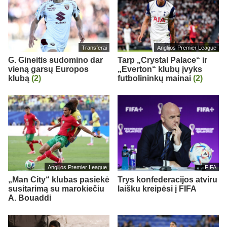
Transferai
Anglijos Premier League
G. Gineitis sudomino dar
Tarp „Crystal Palace“ ir
vieną garsų Europos
„Everton“ klubų įvyks
klubą
(2)
futbolininkų mainai
(2)
Anglijos Premier League
FIFA
„Man City“ klubas pasiekė
Trys konfederacijos atviru
susitarimą su marokiečiu
laišku kreipėsi į FIFA
A. Bouaddi