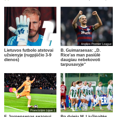
Anglijos Premier League
Lietuvos futbolo atstovai
B. Guimaraesas: „D.
užsienyje (rugpjūčio 3-9
Rice'as man pasiūlė
dienos)
daugiau nebekovoti
tarpusavyje“
Prancūzijos Ligue 1
F. Jorgensenas sezonui
Po dviejų M. Liužinaitės