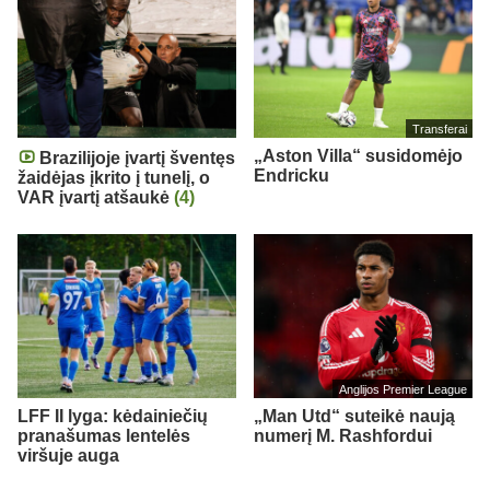
Transferai
„Aston Villa“ susidomėjo
Brazilijoje įvartį šventęs
Endricku
žaidėjas įkrito į tunelį, o
VAR įvartį atšaukė
(4)
Anglijos Premier League
LFF II lyga: kėdainiečių
„Man Utd“ suteikė naują
pranašumas lentelės
numerį M. Rashfordui
viršuje auga