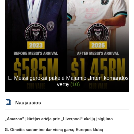
L. Messi gerokai pakėlė Majamio „Inter“ komandos
vertę
(10)
Naujausios
„Amazon“ įkūrėjas artėja prie „Liverpool“ akcijų įsigijimo
G. Gineitis sudomino dar vieną garsų Europos klubą