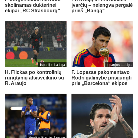
skolinamas dukterinei
įvarčių – nelengva pergalė
ekipai „RC Strasbourg“
prieš „Bangą“
Ispanijos La Liga
Ispanijos La Liga
H. Flickas po kontrolinių
F. Lopezas pakomentavo
rungtynių atsisveikino su
Rodri galimybę prisijungti
R. Araujo
prie „Barcelona“ ekipos
Anglijos Premier League