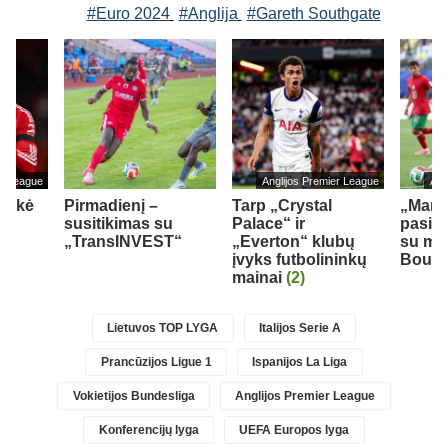
#Euro 2024
#Anglija
#Gareth Southgate
er League
Anglijos Premier League
Ang
teikė
Pirmadienį –
Tarp „Crystal
„Man 
M.
susitikimas su
Palace“ ir
pasiek
„TransINVEST“
„Everton“ klubų
su mar
įvyks futbolininkų
Bouad
mainai
(2)
Lietuvos TOP LYGA
Italijos Serie A
Prancūzijos Ligue 1
Ispanijos La Liga
Vokietijos Bundesliga
Anglijos Premier League
Konferencijų lyga
UEFA Europos lyga