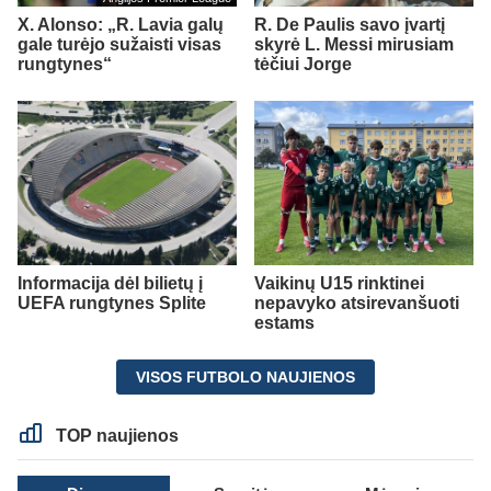
X. Alonso: „R. Lavia galų
R. De Paulis savo įvartį
gale turėjo sužaisti visas
skyrė L. Messi mirusiam
rungtynes“
tėčiui Jorge
Informacija dėl bilietų į
Vaikinų U15 rinktinei
UEFA rungtynes Splite
nepavyko atsirevanšuoti
estams
VISOS FUTBOLO NAUJIENOS
TOP naujienos