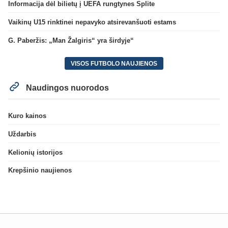
Informacija dėl bilietų į UEFA rungtynes Splite
Vaikinų U15 rinktinei nepavyko atsirevanšuoti estams
G. Paberžis: „Man Žalgiris“ yra širdyje“
VISOS FUTBOLO NAUJIENOS
Naudingos nuorodos
Kuro kainos
Uždarbis
Kelionių istorijos
Krepšinio naujienos