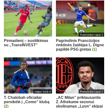
Prancūzijos Ligue 1
Pirmadienį – susitikimas
Pagrindinis Prancūzijos
su „TransINVEST“
rinktinės žaidėjas L. Digne
papildė PSG gretas
(1)
Italijos Serie A
Prancūzijos Ligue 1
T. Chalobah oficialiai
„AC Milan“ priklausantis
persikėlė į „Como“ klubą
Z. Athekame sezonui
(2)
skolinamas „Lyon“ ekipai