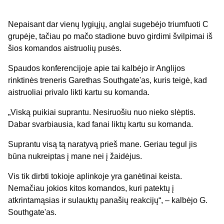
Nepaisant dar vienų lygiųjų, anglai sugebėjo triumfuoti C
grupėje, tačiau po mačo stadione buvo girdimi švilpimai iš
šios komandos aistruolių pusės.
Spaudos konferencijoje apie tai kalbėjo ir Anglijos
rinktinės treneris Garethas Southgate'as, kuris teigė, kad
aistruoliai privalo likti kartu su komanda.
„Viską puikiai suprantu. Nesiruošiu nuo nieko slėptis.
Dabar svarbiausia, kad fanai liktų kartu su komanda.
Suprantu visą tą naratyvą prieš mane. Geriau tegul jis
būna nukreiptas į mane nei į žaidėjus.
Vis tik dirbti tokioje aplinkoje yra ganėtinai keista.
Nemačiau jokios kitos komandos, kuri patektų į
atkrintamąsias ir sulauktų panašių reakcijų“, – kalbėjo G.
Southgate'as.