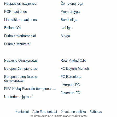
Naujausios naujienos
Čempionų lyga
POP naujienos
Premier lyga
Lietuviškos naujienos
Bundesliga
Ballon d'Or
La Liga
Futbolo tvarkarasciai
A lyga
Futbolo rezultatai
Pasaulio čempionatas
Real Madrid C.F.
Europos čempionatas
FC Bayern Munich
Europos salės futbolo
FC Barcelona
čempionatas
Liverpool FC
FIFA Klubų Pasaulio čempionatas
Juventus FC
Konfederacijų taurė
Kontaktai
Apie Eurofootball
Privatumo politika
Futbolas
© Informaciją be sutikimo platinti draudžiama