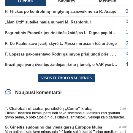
Dienos
Savaitės
Mėnesio
0
H. Flickas po kontrolinių rungtynių atsisveikino su R. Araujo
0
„Man Utd“ suteikė naują numerį M. Rashfordui
1
Pagrindinis Prancūzijos rinktinės žaidėjas L. Digne papildė PSG gretas
0
R. De Paulis savo įvartį skyrė L. Messi mirusiam tėčiui Jorge
0
F. Lopezas pakomentavo Rodri galimybę prisijungti prie „Barcelona“ ekipos
4
Brazilijoje įvartį šventęs žaidėjas įkrito į tunelį, o VAR įvartį atšaukė
VISOS FUTBOLO NAUJIENOS
Naujausi komentarai
T. Chalobah oficialiai persikėlė į „Como“ klubą
6 min.
Eilinis Chealsea biznis, parduodi savo sistemos aukletinius kad gautum
gryno pelno, o poto tuos pinigus istaskai ant visokiu veikeju kaip garnacho ir
kitu...
G. Gineitis sudomino dar vieną garsų Europos klubą
31 min.
Man patinka kaip tave minusuoja *** kurie sakė, kad iš Torino persikelimas į