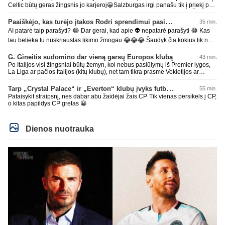
Celtic būtų geras žingsnis jo karjeroj😀Salzburgas irgi panašu tik į priekį po
Serie A😀o šiaip tai ir durnam aišku, kad iš Serie A keltis į Austriją ar Škotiją
žaist būtų praktiškai karjeros pabaiga
Paaiškėjo, kas turėjo įtakos Rodri sprendimui pasirinkti Barselonos pusę
35 min.
AI patarė taip parašyti? 😂 Dar gerai, kad apie 👽 nepatarė parašyti 😂 Kas
tau belieka tu nuskriaustas likimo žmogau 😂😂😂 Šaudyk čia kokius tik nori
smailus tokį 🤡, kokį tik nori, kakutį 💩 tu čia padarei ir ant jo paslydai ⛷️
G. Gineitis sudomino dar vieną garsų Europos klubą
43 min.
Dabar tik degredacija tavonžemyn, visu gražumu, 🤠 tu 😂😂😂 AI paklausk
Po Italijos visi žingsniai būtų žemyn, kol nebus pasiūlymų iš Premier lygos,
kur smegenis pametei, gal pagaliau atrasi ir kaip tas pinokis gal žmogumi
La Liga ar pačios Italijos (kitų klubų), net tam tikra prasme Vokietijos ar
pagaliau pavirsi, mors iš avino turbūt sunku bus išsivartyti, kaip patarimai
Prancūzijos lygų visi kiti neveti dėmesio jei nori tobulėti. Tai čia gali
liejasi iš AI 😂 *** esi, ne kitaip 🥸
belenkokius pasiūlymus teikti, nieko vertingo.
Tarp „Crystal Palace“ ir „Everton“ klubų įvyks futbolininkų mainai
55 min.
Pataisykit straipsnį, nes dabar abu žaidėjai žais CP. Tik vienas persikels į CP,
o kitas papildys CP gretas 😀
Dienos nuotrauka