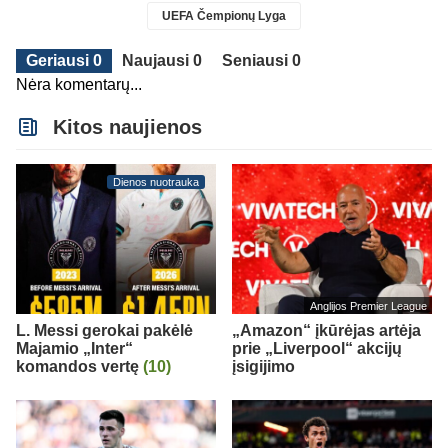
UEFA Čempionų Lyga
Geriausi 0
Naujausi 0
Seniausi 0
Nėra komentarų...
Kitos naujienos
Dienos nuotrauka
Anglijos Premier League
L. Messi gerokai pakėlė
„Amazon“ įkūrėjas artėja
Majamio „Inter“
prie „Liverpool“ akcijų
komandos vertę
(10)
įsigijimo