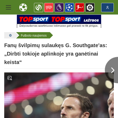
Futbolo naujienos
Fanų švilpimų sulaukęs G. Southgate'as:
„Dirbti tokioje aplinkoje yra ganėtinai
keista“