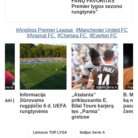
FANŲ FAVORITAS
Premier lygos sezono
rungtynės"
#Anglijos Premier League
#Manchester United FC
#Arsenal FC
#Chelsea FC
#Everton FC
ransferai
Italijos Serie A
Pasaul
Informacija
„Atalanta“
B. Me
liasi į
žiūrovams
priklausantis E.
ką nor
rugpjūčio 6 d. UEFA
Bilal Toure karjerą
pasau
rungtynėms
tęs „Parma“
čempio
gretose
Lietuvos TOP LYGA
Italijos Serie A