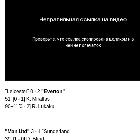
"Leicester" 0 - 2
"Everton"
51' [0 - 1] K. Mirallas
90+1' [0 - 2] R. Lukaku
"Man Utd"
3 - 1 "Sunderland"
39' [1 - 0] D. Blind