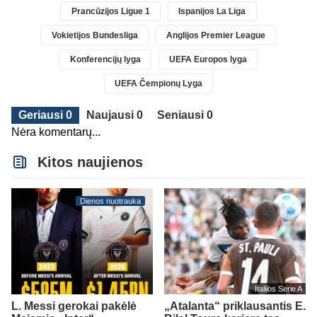
Prancūzijos Ligue 1
Ispanijos La Liga
Vokietijos Bundesliga
Anglijos Premier League
Konferencijų lyga
UEFA Europos lyga
UEFA Čempionų Lyga
Geriausi 0
Naujausi 0
Seniausi 0
Nėra komentarų...
Kitos naujienos
Dienos nuotrauka
Italijos Serie A
L. Messi gerokai pakėlė
„Atalanta“ priklausantis E.