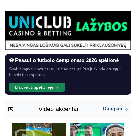
⚽ Pasaulio futbolo čempionato 2026 spėlionė
Spėk rungtynių rezultatus, laimėk prizus! Prisijunk prie draugų ir
futbolo fanų spėjimų.
Dalyvauti spėlionėje →
Video akcentai
Daugiau