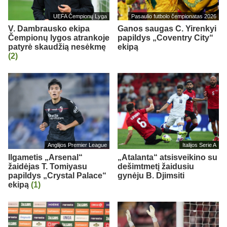
UEFA Čempionų Lyga
Pasaulio futbolo čempionatas 2026
V. Dambrausko ekipa
Ganos saugas C. Yirenkyi
Čempionų lygos atrankoje
papildys „Coventry City“
patyrė skaudžią nesėkmę
ekipą
(2)
Anglijos Premier League
Italijos Serie A
Ilgametis „Arsenal“
„Atalanta“ atsisveikino su
žaidėjas T. Tomiyasu
dešimtmetį žaidusiu
papildys „Crystal Palace“
gynėju B. Djimsiti
ekipą
(1)