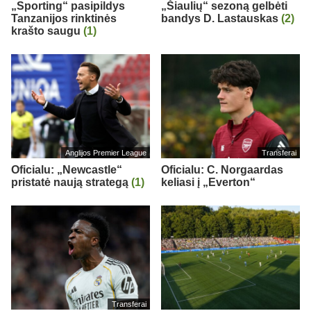
„Sporting“ pasipildys
„Šiaulių“ sezoną gelbėti
Tanzanijos rinktinės
bandys D. Lastauskas
(2)
krašto saugu
(1)
Anglijos Premier League
Transferai
Oficialu: „Newcastle“
Oficialu: C. Norgaardas
pristatė naują strategą
(1)
keliasi į „Everton“
Transferai