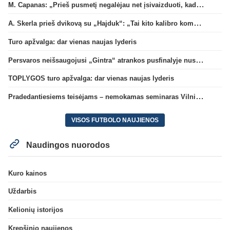
M. Capanas: „Prieš pusmetį negalėjau net įsivaizduoti, kad žaisime prieš „Hajduk“
A. Skerla prieš dvikovą su „Hajduk“: „Tai kito kalibro komanda“
Turo apžvalga: dar vienas naujas lyderis
Persvaros neišsaugojusi „Gintra“ atrankos pusfinalyje nusileido Škotijos čempionėms
TOPLYGOS turo apžvalga: dar vienas naujas lyderis
Pradedantiesiems teisėjams – nemokamas seminaras Vilniuje šį penktadienį
VISOS FUTBOLO NAUJIENOS
Naudingos nuorodos
Kuro kainos
Uždarbis
Kelionių istorijos
Krepšinio naujienos