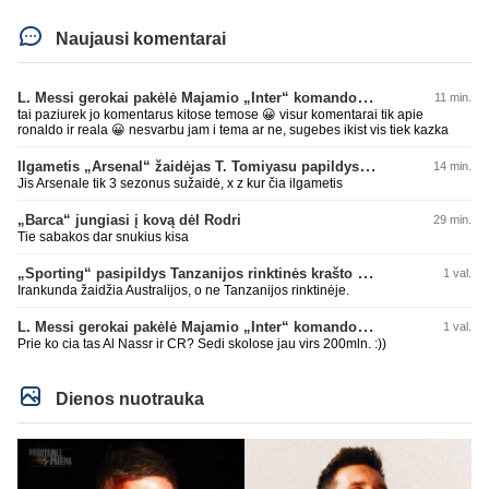
Naujausi komentarai
L. Messi gerokai pakėlė Majamio „Inter“ komandos vertę
11 min.
tai paziurek jo komentarus kitose temose 😀 visur komentarai tik apie
ronaldo ir reala 😀 nesvarbu jam i tema ar ne, sugebes ikist vis tiek kazka
Ilgametis „Arsenal“ žaidėjas T. Tomiyasu papildys „Crystal Palace“ ekipą
14 min.
Jis Arsenale tik 3 sezonus sužaidė, x z kur čia ilgametis
„Barca“ jungiasi į kovą dėl Rodri
29 min.
Tie sabakos dar snukius kisa
„Sporting“ pasipildys Tanzanijos rinktinės krašto saugu
1 val.
Irankunda žaidžia Australijos, o ne Tanzanijos rinktinėje.
L. Messi gerokai pakėlė Majamio „Inter“ komandos vertę
1 val.
Prie ko cia tas Al Nassr ir CR? Sedi skolose jau virs 200mln. :))
Dienos nuotrauka