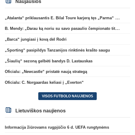
Naujausios
„Atalanta“ priklausantis E. Bilal Toure karjerą tęs „Parma“ gretose
B. Mendy: „Darau ką noriu su savo pasaulio čempionato titulu“
„Barca“ jungiasi į kovą dėl Rodri
„Sporting“ pasipildys Tanzanijos rinktinės krašto saugu
„Šiaulių“ sezoną gelbėti bandys D. Lastauskas
Oficialu: „Newcastle“ pristatė naują strategą
Oficialu: C. Norgaardas keliasi į „Everton“
VISOS FUTBOLO NAUJIENOS
Lietuviškos naujienos
Informacija žiūrovams rugpjūčio 6 d. UEFA rungtynėms