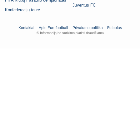
FIFA Klubų Pasaulio čempionatas
Juventus FC
Konfederacijų taurė
Kontaktai
Apie Eurofootball
Privatumo politika
Futbolas
© Informaciją be sutikimo platinti draudžiama