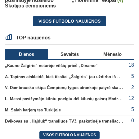
pusfinalyje nusileido
„Fiorentina“ ekipai
(4)
Škotijos čempionėms
VISOS FUTBOLO NAUJIENOS
TOP naujienos
Dienos
Savaitės
Mėnesio
18
„Kauno Žalgiris“ neturėjo vilčių prieš „Dinamo“
5
A. Tapinas atskleidė, kiek tiksliai „Žalgiris“ jau uždirbo iš UEFA premijų
2
V. Dambrausko ekipa Čempionų lygos atrankoje patyrė skaudžią nesėkmę
12
L. Messi pasižymėjo kilniu poelgiu dėl kilusių gaisrų Madride
5
M. Salah karjerą tęs Turkijoje
0
Dvikovas su „Hajduk“ transliuos TV3, paskutinėje transliacijoje – nauji rekordai
VISOS FUTBOLO NAUJIENOS