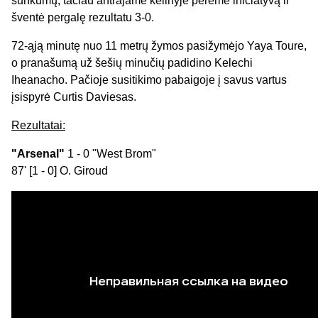
sunkumų, tačiau antrajame kėlinyje perėmė iniciatyvą ir
šventė pergalę rezultatu 3-0.
72-ąją minutę nuo 11 metrų žymos pasižymėjo Yaya Toure,
o pranašumą už šešių minučių padidino Kelechi
Iheanacho. Pačioje susitikimo pabaigoje į savus vartus
įsispyrė Curtis Daviesas.
Rezultatai:
"Arsenal"
1 - 0 "West Brom"
87' [1 - 0] O. Giroud