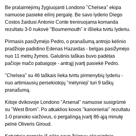
Be pralaimėjimų žygiuojanti Londono "Chelsea" ekipa
namuose pasiekė eilinį pergalę. Be savo lyderio Diego
Costos žaidusi Antonio Conte treniruojama komanda
rezultatu 3-0 nukovė "Bournemouth" ir išlieka tvirtu lyderiu.
Pirmasis pasižymėjo Pedro, o pranašumą antrojo kėlinio
pradžioje padidino Edenas Hazardas - belgas pasižymėjo
nuo 11 metrų žymos. Galutinis taškas buvo padėtas
pačioje mačo pabaigoje - antrąjį įvartį pasiekė Pedro.
"Chelsea" su 46 taškais lieka tvirtu pirmenybių lyderiu -
nuo artimiausių persekiotojų "mėlynieji' turi 9 taškų
pranašumą.
Kitoje dvikovoje Londono "Arsenal" namuose susigrūmė
su "West Brom". Po atkaklios kovos "kanonieriai" rezultatu
1-0 pranoko varžovus, o pergalingą įvartį 86-ąją minutę
pelnė Oliveris Giroud.