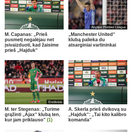
Anglijos Premier League
M. Capanas: „Prieš
„Manchester United“
pusmetį negalėjau net
klubą palieka du
įsivaizduoti, kad žaisime
atsarginiai vartininkai
prieš „Hajduk“
Eredivisie
M. ter Stegenas: „Turime
A. Skerla prieš dvikovą su
grąžinti „Ajax“ klubą ten,
„Hajduk“: „Tai kito kalibro
kur jam priklauso“
(1)
komanda“