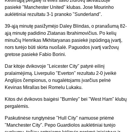
Ketvirtąją pergalę iš eilės savo žiūrovų akivaizdoje
pasiekė "Manchester United" klubas. Jose Mourinho
auklėtiniai rezultatu 3-1 pranoko "Sunderland".
39-ąją minutę pasižymėjo Daley Blindas, o pranašumą 82-
ąją minutę padidino Zlatanas Ibrahimovičius. Po kelių
minučių Henrikas Mkhitaryanas pasiekė įspūdingą įvartį,
nors turėjo būti skirta nuošalė. Paguodos įvartį varžovų
gretose pasiekė Fabio Borini.
Dar kitoje dvikovoje "Leicester City" patyrė eilinį
pralaimėjimą. Liverpulio "Everton" rezultatu 2-0 įveikė
Anglijos čempionus, o nugalėtojams įvarčius pelnė
Kevinas Mirallas bei Romelu Lukaku.
Kitos dvi dvikovos baigėsi "Burnley" bei "West Ham" klubų
pergalėmis.
Paskutinėse rungtynėse "Hull City" namuose priėmė
"Manchester City". Pepo Guardiolos auklėtiniai turėjo