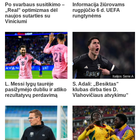
Po svarbaus susitikimo –
Informacija žiūrovams
„Real“ optimizmas dėl
rugpjūčio 6 d. UEFA
naujos sutarties su
rungtynėms
Viniciumi
Italijos Serie A
L. Messi lygų taurėje
S. Adali: „Besiktas“
pasižymėjo dubliu ir atliko
klubas dirba ties D.
rezultatyvų perdavimą
Vlahovičiaus atvykimu“