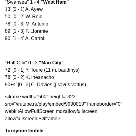
"Swansea" 1 - 4
"West Ham"
13' [0 - 1] A. Ayew
50' [0 - 2] W. Reid
78' [0 - 3] M. Antonio
89' [1 - 3] F. Llorente
90' [1 - 4] A. Carroll
"Hull City" 0 - 3
"Man City"
72' [0 - 1] Y. Toure (11 m. baudinys)
78' [0 - 2] K. Iheanacho
90+4' [0 - 3] C. Davies (į savus vartus)
<iframe width="500" height="323"
src="//rutube.ru/play/embed/9990019" frameborder="0"
webkitAllowFullScreen mozallowfullscreen
allowfullscreen></iframe>
Turnyrinė lentelė: