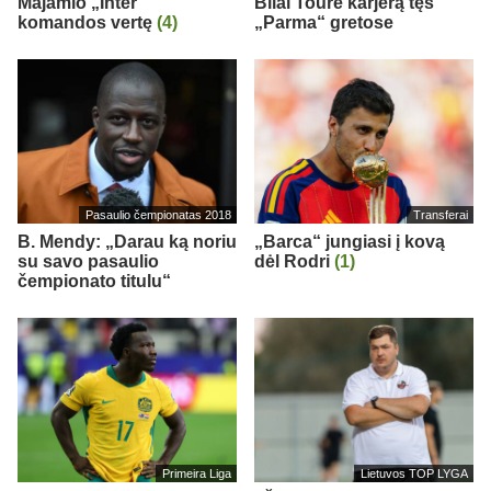
Majamio „Inter“
Bilal Toure karjerą tęs
komandos vertę
(4)
„Parma“ gretose
Pasaulio čempionatas 2018
Transferai
B. Mendy: „Darau ką noriu
„Barca“ jungiasi į kovą
su savo pasaulio
dėl Rodri
(1)
čempionato titulu“
Primeira Liga
Lietuvos TOP LYGA