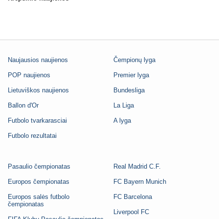
Naujausios naujienos
Čempionų lyga
POP naujienos
Premier lyga
Lietuviškos naujienos
Bundesliga
Ballon d'Or
La Liga
Futbolo tvarkarasciai
A lyga
Futbolo rezultatai
Pasaulio čempionatas
Real Madrid C.F.
Europos čempionatas
FC Bayern Munich
Europos salės futbolo
FC Barcelona
čempionatas
Liverpool FC