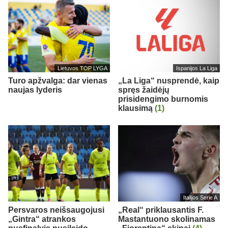
Lietuvos TOP LYGA
Ispanijos La Liga
Turo apžvalga: dar vienas
„La Liga“ nusprendė, kaip
naujas lyderis
spręs žaidėjų
prisidengimo burnomis
klausimą
(1)
Italijos Serie A
Persvaros neišsaugojusi
„Real“ priklausantis F.
„Gintra“ atrankos
Mastantuono skolinamas