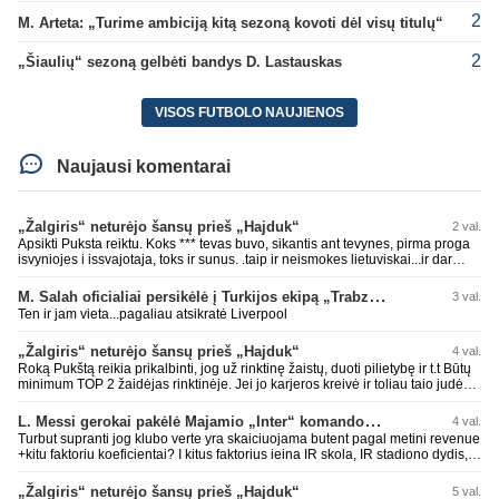
2
M. Arteta: „Turime ambiciją kitą sezoną kovoti dėl visų titulų“
2
„Šiaulių“ sezoną gelbėti bandys D. Lastauskas
VISOS FUTBOLO NAUJIENOS
Naujausi komentarai
„Žalgiris“ neturėjo šansų prieš „Hajduk“
2 val.
Apsikti Puksta reiktu. Koks *** tevas buvo, sikantis ant tevynes, pirma proga
isvyniojes i issvajotaja, toks ir sunus. .taip ir neismokes lietuviskai...ir dar
pasimaives pries ziurovus po golo...aciu, ne...nebent vertybiu neturintis
laurynas ikalbins
M. Salah oficialiai persikėlė į Turkijos ekipą „Trabzonspor“
3 val.
Ten ir jam vieta...pagaliau atsikratė Liverpool
„Žalgiris“ neturėjo šansų prieš „Hajduk“
4 val.
Roką Pukštą reikia prikalbinti, jog už rinktinę žaistų, duoti pilietybę ir t.t Būtų
minimum TOP 2 žaidėjas rinktinėje. Jei jo karjeros kreivė ir toliau taio judės,
bus per vėlu po to, nes JAV ji pasikvies žaisti.
L. Messi gerokai pakėlė Majamio „Inter“ komandos vertę
4 val.
Turbut supranti jog klubo verte yra skaiciuojama butent pagal metini revenue
+kitu faktoriu koeficientai? I kitus faktorius ieina IR skola, IR stadiono dydis,
IR lygos populiarumas, IR dar eile kitu dalyku. O tavo pamineta Barca kuo
puikiausiai sugeneravo rekordini 1.1B revenue, kas stipriai prisidejo prie
„Žalgiris“ neturėjo šansų prieš „Hajduk“
5 val.