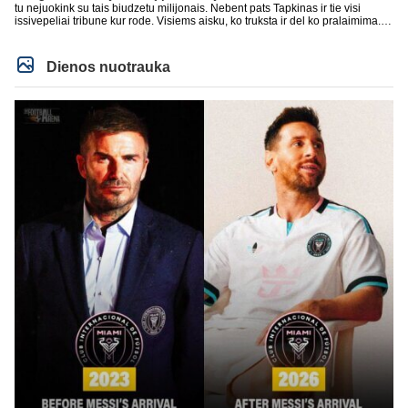
milzinisko klubo vertes suoli siemet. Be to, tie 200 pamineti cia yra visiskai
tu nejuokink su tais biudzetu milijonais. Nebent pats Tapkinas ir tie visi
on-point, jeigu jau musu mylimas D. prasneko apie klubo vertes kelima, arba
issivepeliai tribune kur rode. Visiems aisku, ko truksta ir del ko pralaimima.
CR atveju - numusima.
tas pats ir su kavianskais. Bet nenorim pripazint, kad net jei neturim
ziniasklaidos, kuri isanalizuoti po pirsteli, ko kam truksta, tai nei kalnietis nei
kasperunas nesusigaudys. Aciu, mercys, lauksim wilno grietineles
Dienos nuotrauka
besivaipanciu itamet Konfu lygoje 20 tukst. stadione...jei makleriui tapinui
neatsibos sitas projektas