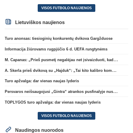
VISOS FUTBOLO NAUJIENOS
Lietuviškos naujienos
Turo anonsas: tiesioginių konkurentų dvikova Gargžduose
Informacija žiūrovams rugpjūčio 6 d. UEFA rungtynėms
M. Capanas: „Prieš pusmetį negalėjau net įsivaizduoti, kad žaisime prieš „Hajduk“
A. Skerla prieš dvikovą su „Hajduk“: „Tai kito kalibro komanda“
Turo apžvalga: dar vienas naujas lyderis
Persvaros neišsaugojusi „Gintra“ atrankos pusfinalyje nusileido Škotijos čempionėms
TOPLYGOS turo apžvalga: dar vienas naujas lyderis
VISOS FUTBOLO NAUJIENOS
Naudingos nuorodos