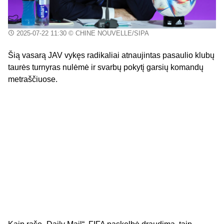
2025-07-22 11:30
© CHINE NOUVELLE/SIPA
Šią vasarą JAV vykęs radikaliai atnaujintas pasaulio klubų
taurės turnyras nulėmė ir svarbų pokytį garsių komandų
metraščiuose.