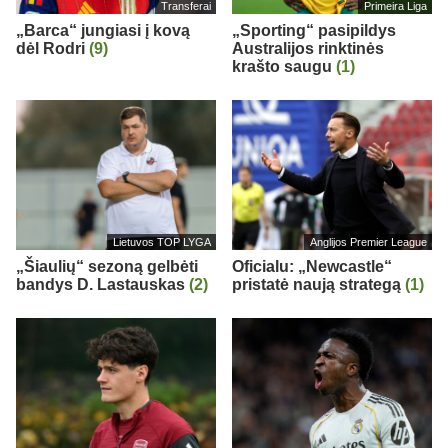
Transferai
Primeira Liga
„Barca“ jungiasi į kovą
„Sporting“ pasipildys
dėl Rodri
(9)
Australijos rinktinės
krašto saugu
(1)
Lietuvos TOP LYGA
Anglijos Premier League
„Šiaulių“ sezoną gelbėti
Oficialu: „Newcastle“
bandys D. Lastauskas
(2)
pristatė naują strategą
(1)