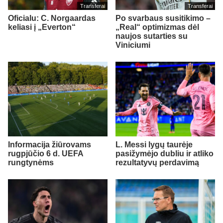
Transferai
Transferai
Oficialu: C. Norgaardas
Po svarbaus susitikimo –
keliasi į „Everton“
„Real“ optimizmas dėl
naujos sutarties su
Viniciumi
Informacija žiūrovams
L. Messi lygų taurėje
rugpjūčio 6 d. UEFA
pasižymėjo dubliu ir atliko
rungtynėms
rezultatyvų perdavimą