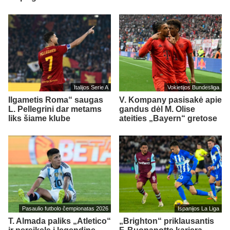
Italijos Serie A
Vokietijos Bundesliga
Ilgametis Roma“ saugas
V. Kompany pasisakė apie
L. Pellegrini dar metams
gandus dėl M. Olise
liks šiame klube
ateities „Bayern“ gretose
Pasaulio futbolo čempionatas 2026
Ispanijos La Liga
T. Almada paliks „Atletico“
„Brighton“ priklausantis