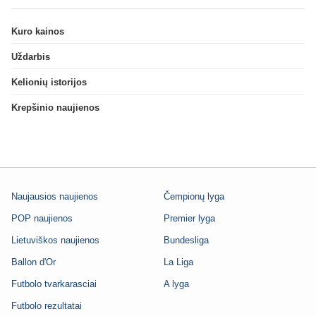
Kuro kainos
Uždarbis
Kelionių istorijos
Krepšinio naujienos
Naujausios naujienos
Čempionų lyga
POP naujienos
Premier lyga
Lietuviškos naujienos
Bundesliga
Ballon d'Or
La Liga
Futbolo tvarkarasciai
A lyga
Futbolo rezultatai