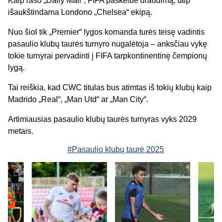
Kaip rašo „Daily Mail“, FIFA paskelbė draudimą, taip
išaukštindama Londono „Chelsea“ ekipą.
Nuo šiol tik „Premier“ lygos komanda turės teisę vadintis
pasaulio klubų taurės turnyro nugalėtoja – anksčiau vykę
tokie turnyrai pervadinti į FIFA tarpkontinentinę čempionų
lygą.
Tai reiškia, kad CWC titulas bus atimtas iš tokių klubų kaip
Madrido „Real“, „Man Utd“ ar „Man City“.
Artimiausias pasaulio klubų taurės turnyras vyks 2029
metais.
#Pasaulio klubų taurė 2025