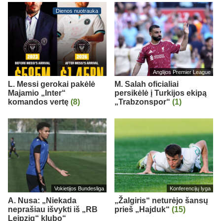
Dienos nuotrauka
Anglijos Premier League
L. Messi gerokai pakėlė
M. Salah oficialiai
Majamio „Inter“
persikėlė į Turkijos ekipą
komandos vertę
(8)
„Trabzonspor“
(1)
Vokietijos Bundesliga
Konferencijų lyga
A. Nusa: „Niekada
„Žalgiris“ neturėjo šansų
neprašiau išvykti iš „RB
prieš „Hajduk“
(15)
Leipzig“ klubo“