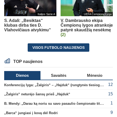
Italijos Serie A
UEFA Čempionų Lyga
S. Adali: „Besiktas“
V. Dambrausko ekipa
klubas dirba ties D.
Čempionų lygos atrankoje
Vlahovičiaus atvykimu“
patyrė skaudžią nesėkmę
(2)
VISOS FUTBOLO NAUJIENOS
TOP naujienos
Dienos
Savaitės
Mėnesio
12
Konferencijų lyga: „Žalgiris“ – „Hajduk“ (rungtynės tiesiogiai)
15
„Žalgiris“ neturėjo šansų prieš „Hajduk“
1
B. Mendy: „Darau ką noriu su savo pasaulio čempionato titulu“
9
„Barca“ jungiasi į kovą dėl Rodri