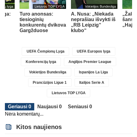
cijų lyga
Lietuvos TOP LYGA
Vokietijos Bundesliga
lyga:
Turo anonsas:
A. Nusa: „Niekada
„Žalgi
tiesioginių
neprašiau išvykti iš
šansų
konkurentų dvikova
„RB Leipzig“
„Hajd
Gargžduose
klubo“
)
UEFA Čempionų Lyga
UEFA Europos lyga
Konferencijų lyga
Anglijos Premier League
Vokietijos Bundesliga
Ispanijos La Liga
Prancūzijos Ligue 1
Italijos Serie A
Lietuvos TOP LYGA
Geriausi 0
Naujausi 0
Seniausi 0
Nėra komentarų...
Kitos naujienos