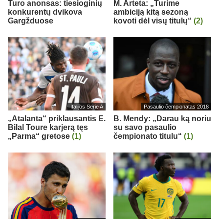
Turo anonsas: tiesioginių
M. Arteta: „Turime
konkurentų dvikova
ambiciją kitą sezoną
Gargžduose
kovoti dėl visų titulų“
(2)
Italijos Serie A
Pasaulio čempionatas 2018
„Atalanta“ priklausantis E.
B. Mendy: „Darau ką noriu
Bilal Toure karjerą tęs
su savo pasaulio
„Parma“ gretose
(1)
čempionato titulu“
(1)