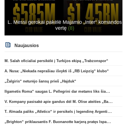
L. Messi gerokai pakėlė Majamio „Inter“ komandos
vertę
(8)
Naujausios
M. Salah oficialiai persikėlė į Turkijos ekipą „Trabzonspor“
A. Nusa: „Niekada neprašiau išvykti iš „RB Leipzig“ klubo“
„Žalgiris“ neturėjo šansų prieš „Hajduk“
Ilgametis Roma“ saugas L. Pellegrini dar metams liks šiame klube
V. Kompany pasisakė apie gandus dėl M. Olise ateities „Bayern“ gretose
T. Almada paliks „Atletico“ ir persikels į legendinę Argentinos ekipą
„Brighton“ priklausantis F. Buonanotte karjerą pratęs Ispanijoje