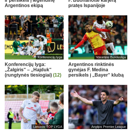
ir persikels į legendinę
F. Buonanotte karjerą
Argentinos ekipą
pratęs Ispanijoje
Konferencijų lyga
Vokietijos Bundesliga
Konferencijų lyga:
Argentinos rinktinės
„Žalgiris“ – „Hajduk“
gynėjas F. Medina
(rungtynės tiesiogiai)
(12)
persikels į „Bayer“ klubą
Lietuvos TOP LYGA
Anglijos Premier League