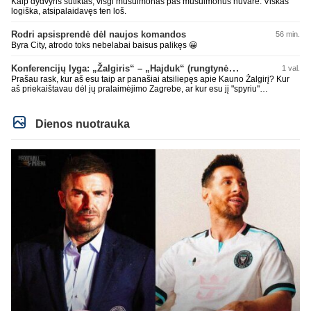
Kaip dydvyris sutiktas, visgi musulmonas pas musulmonus nuvarė. Viskas
logiška, atsipalaidavęs ten loš.
Rodri apsisprendė dėl naujos komandos
56 min.
Byra City, atrodo toks nebelabai baisus palikęs 😀
Konferencijų lyga: „Žalgiris“ – „Hajduk“ (rungtynės tiesiogiai)
1 val.
Prašau rask, kur aš esu taip ar panašiai atsiliepęs apie Kauno Žalgirį? Kur
aš priekaištavau dėl jų pralaimėjimo Zagrebe, ar kur esu jį "spyriu"
pavadinęs? Niekur, tai neskleisk erezijų.
Dienos nuotrauka