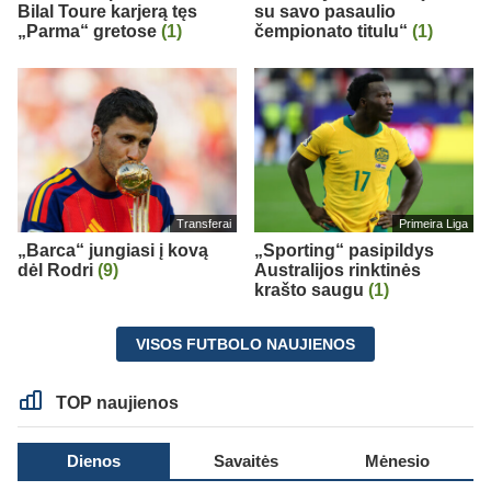
Bilal Toure karjerą tęs
su savo pasaulio
„Parma“ gretose
(1)
čempionato titulu“
(1)
Transferai
Primeira Liga
„Barca“ jungiasi į kovą
„Sporting“ pasipildys
dėl Rodri
(9)
Australijos rinktinės
krašto saugu
(1)
VISOS FUTBOLO NAUJIENOS
TOP naujienos
Dienos
Savaitės
Mėnesio