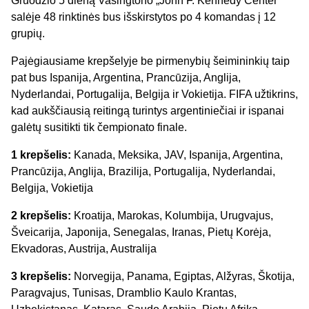
Gruodžio 5 dieną Vašingtono „John F. Kennedy Center“
salėje 48 rinktinės bus išskirstytos po 4 komandas į 12
grupių.
Pajėgiausiame krepšelyje be pirmenybių šeimininkių taip
pat bus Ispanija, Argentina, Prancūzija, Anglija,
Nyderlandai, Portugalija, Belgija ir Vokietija. FIFA užtikrins,
kad aukščiausią reitingą turintys argentiniečiai ir ispanai
galėtų susitikti tik čempionato finale.
1 krepšelis:
Kanada, Meksika, JAV, Ispanija, Argentina,
Prancūzija, Anglija, Brazilija, Portugalija, Nyderlandai,
Belgija, Vokietija
2 krepšelis:
Kroatija, Marokas, Kolumbija, Urugvajus,
Šveicarija, Japonija, Senegalas, Iranas, Pietų Korėja,
Ekvadoras, Austrija, Australija
3 krepšelis:
Norvegija, Panama, Egiptas, Alžyras, Škotija,
Paragvajus, Tunisas, Dramblio Kaulo Krantas,