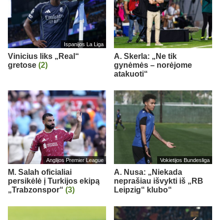
Ispanijos La Liga
Vinicius liks „Real“
A. Skerla: „Ne tik
gretose
(2)
gynėmės – norėjome
atakuoti“
Anglijos Premier League
Vokietijos Bundesliga
M. Salah oficialiai
A. Nusa: „Niekada
persikėlė į Turkijos ekipą
neprašiau išvykti iš „RB
„Trabzonspor“
(3)
Leipzig“ klubo“