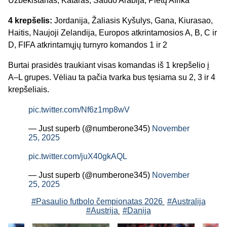
Uzbekistanas, Kataras, Saudo Arabija, Pietų Afrika
4 krepšelis:
Jordanija, Žaliasis Kyšulys, Gana, Kiurasao,
Haitis, Naujoji Zelandija, Europos atkrintamosios A, B, C ir
D, FIFA atkrintamųjų turnyro komandos 1 ir 2
Burtai prasidės traukiant visas komandas iš 1 krepšelio į
A–L grupes. Vėliau ta pačia tvarka bus tęsiama su 2, 3 ir 4
krepšeliais.
pic.twitter.com/Nf6z1mp8wV
— Just superb (@numberone345)
November
25, 2025
pic.twitter.com/juX40gkAQL
— Just superb (@numberone345)
November
25, 2025
#Pasaulio futbolo čempionatas 2026
#Australija
#Austrija
#Danija