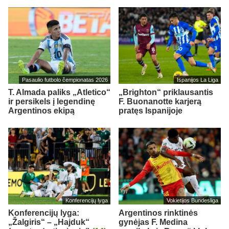
Pasaulio futbolo čempionatas 2026
Ispanijos La Liga
T. Almada paliks „Atletico“
„Brighton“ priklausantis
ir persikels į legendinę
F. Buonanotte karjerą
Argentinos ekipą
pratęs Ispanijoje
Konferencijų lyga
Vokietijos Bundesliga
Konferencijų lyga:
Argentinos rinktinės
„Žalgiris“ – „Hajduk“
gynėjas F. Medina