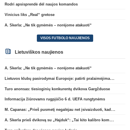
Rodri apsisprendė dėl naujos komandos
Vinicius liks „Real“ gretose
A. Skerla: „Ne tik gynėmės – norėjome atakuoti“
VISOS FUTBOLO NAUJIENOS
Lietuviškos naujienos
A. Skerla: „Ne tik gynėmės – norėjome atakuoti“
Lietuvos klubų pasirodymai Europoje: patirti pralaimėjimai Kroatijos atstovams
Turo anonsas: tiesioginių konkurentų dvikova Gargžduose
Informacija žiūrovams rugpjūčio 6 d. UEFA rungtynėms
M. Capanas: „Prieš pusmetį negalėjau net įsivaizduoti, kad žaisime prieš „Hajduk“
A. Skerla prieš dvikovą su „Hajduk“: „Tai kito kalibro komanda“