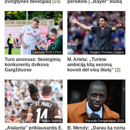
(rungtynės tiesiogiai)
(14)
persikels į „Bayer“ klubą
Lietuvos TOP LYGA
Anglijos Premier League
Turo anonsas: tiesioginių
M. Arteta: „Turime
konkurentų dvikova
ambiciją kitą sezoną
Gargžduose
kovoti dėl visų titulų“
(2)
Italijos Serie A
Pasaulio čempionatas 2018
„Atalanta“ priklausantis E.
B. Mendy: „Darau ką noriu