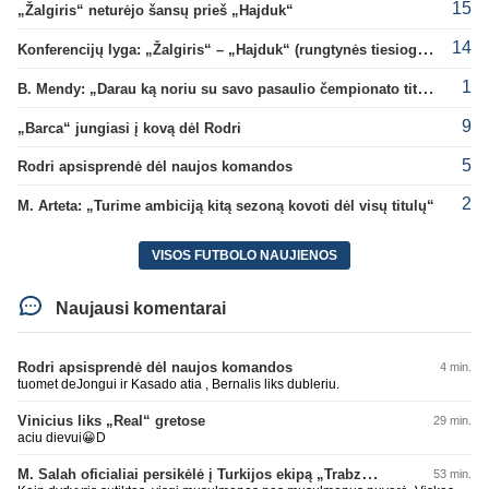
15
„Žalgiris“ neturėjo šansų prieš „Hajduk“
14
Konferencijų lyga: „Žalgiris“ – „Hajduk“ (rungtynės tiesiogiai)
1
B. Mendy: „Darau ką noriu su savo pasaulio čempionato titulu“
9
„Barca“ jungiasi į kovą dėl Rodri
5
Rodri apsisprendė dėl naujos komandos
2
M. Arteta: „Turime ambiciją kitą sezoną kovoti dėl visų titulų“
VISOS FUTBOLO NAUJIENOS
Naujausi komentarai
Rodri apsisprendė dėl naujos komandos
4 min.
tuomet deJongui ir Kasado atia , Bernalis liks dubleriu.
Vinicius liks „Real“ gretose
29 min.
aciu dievui😀D
M. Salah oficialiai persikėlė į Turkijos ekipą „Trabzonspor“
53 min.