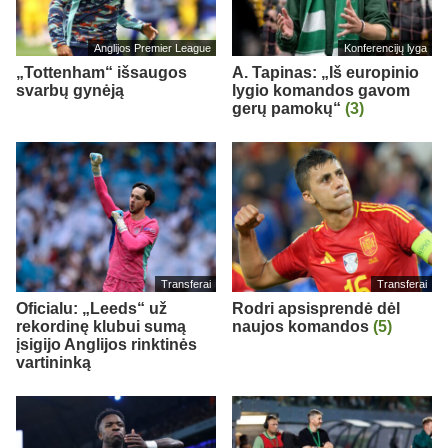
Anglijos Premier League
Konferencijų lyga
„Tottenham“ išsaugos
A. Tapinas: „Iš europinio
svarbų gynėją
lygio komandos gavom
gerų pamokų“
(3)
Transferai
Transferai
Oficialu: „Leeds“ už
Rodri apsisprendė dėl
rekordinę klubui sumą
naujos komandos
(5)
įsigijo Anglijos rinktinės
vartininką