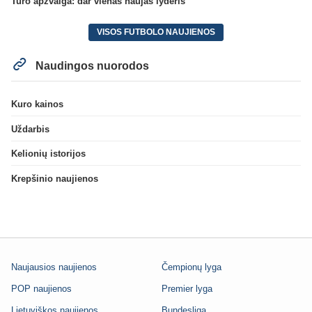
Turo apžvalga: dar vienas naujas lyderis
VISOS FUTBOLO NAUJIENOS
Naudingos nuorodos
Kuro kainos
Uždarbis
Kelionių istorijos
Krepšinio naujienos
Naujausios naujienos
Čempionų lyga
POP naujienos
Premier lyga
Lietuviškos naujienos
Bundesliga