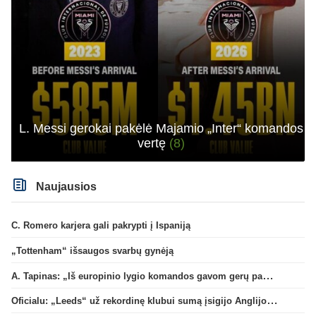
L. Messi gerokai pakėlė Majamio „Inter“ komandos
vertę
(8)
Naujausios
C. Romero karjera gali pakrypti į Ispaniją
„Tottenham“ išsaugos svarbų gynėją
A. Tapinas: „Iš europinio lygio komandos gavom gerų pamokų“
Oficialu: „Leeds“ už rekordinę klubui sumą įsigijo Anglijos rinktinės vartininką