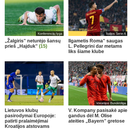
Konferencijų lyga
Italijos Serie A
„Žalgiris“ neturėjo šansų
Ilgametis Roma“ saugas
prieš „Hajduk“
(15)
L. Pellegrini dar metams
liks šiame klube
Vokietijos Bundesliga
Lietuvos klubų
V. Kompany pasisakė apie
pasirodymai Europoje:
gandus dėl M. Olise
patirti pralaimėjimai
ateities „Bayern“ gretose
Kroatijos atstovams