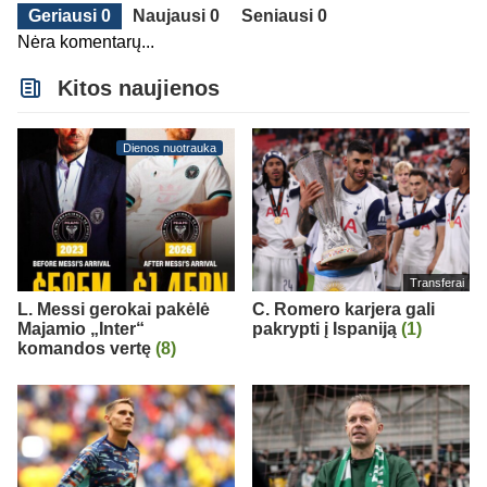
Geriausi 0
Naujausi 0
Seniausi 0
Nėra komentarų...
Kitos naujienos
Dienos nuotrauka
Transferai
L. Messi gerokai pakėlė
C. Romero karjera gali
Majamio „Inter“
pakrypti į Ispaniją
(1)
komandos vertę
(8)