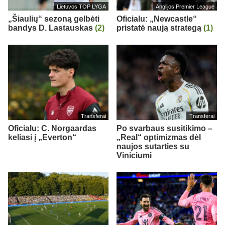
Lietuvos TOP LYGA
Anglijos Premier League
„Šiaulių“ sezoną gelbėti
Oficialu: „Newcastle“
bandys D. Lastauskas
(2)
pristatė naują strategą
(1)
Transferai
Transferai
Oficialu: C. Norgaardas
Po svarbaus susitikimo –
keliasi į „Everton“
„Real“ optimizmas dėl
naujos sutarties su
Viniciumi