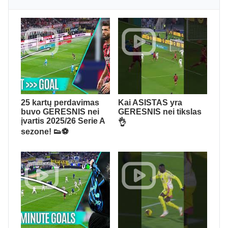
25 kartų perdavimas
Kai ASISTAS yra
buvo GERESNIS nei
GERESNIS nei tikslas
įvartis 2025/26 Serie A
👌
sezone! 👟⚽