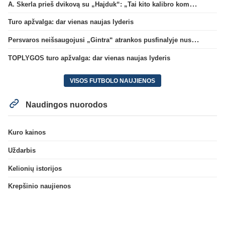
A. Skerla prieš dvikovą su „Hajduk“: „Tai kito kalibro komanda“
Turo apžvalga: dar vienas naujas lyderis
Persvaros neišsaugojusi „Gintra“ atrankos pusfinalyje nusileido Škotijos čempionėms
TOPLYGOS turo apžvalga: dar vienas naujas lyderis
VISOS FUTBOLO NAUJIENOS
Naudingos nuorodos
Kuro kainos
Uždarbis
Kelionių istorijos
Krepšinio naujienos