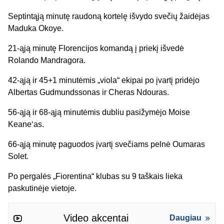
Septintąją minutę raudoną kortelę išvydo svečių žaidėjas
Maduka Okoye.
21-ąją minutę Florencijos komandą į priekį išvedė
Rolando Mandragora.
42-ąją ir 45+1 minutėmis „viola“ ekipai po įvartį pridėjo
Albertas Gudmundssonas ir Cheras Ndouras.
56-ąją ir 68-ąją minutėmis dubliu pasižymėjo Moise
Keane‘as.
66-ąją minutę paguodos įvartį svečiams pelnė Oumaras
Solet.
Po pergalės „Fiorentina“ klubas su 9 taškais lieka
paskutinėje vietoje.
Video akcentai
Daugiau