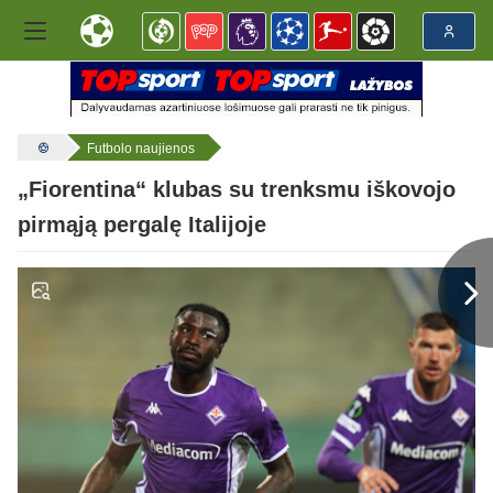
Futbolo naujienos
„Fiorentina“ klubas su trenksmu iškovojo
pirmąją pergalę Italijoje