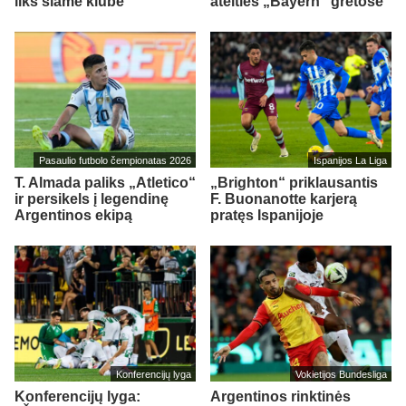
liks šiame klube
ateities „Bayern“ gretose
Pasaulio futbolo čempionatas 2026
Ispanijos La Liga
T. Almada paliks „Atletico“
„Brighton“ priklausantis
ir persikels į legendinę
F. Buonanotte karjerą
Argentinos ekipą
pratęs Ispanijoje
Konferencijų lyga
Vokietijos Bundesliga
Konferencijų lyga:
Argentinos rinktinės