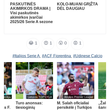
PASKUTINĖS
KOLO-MUANI GRĮŽTA
AKIMIRKOS DRAMA |
DĖL DAUGIAU
Visi paskutinės
akimirkos įvarčiai
2025/26 Serie A sezone
😂
1
😍
1
😲
0
😡
1
#Italijos Serie A
#ACF Fiorentina
#Udinese Calcio
undesliga
Lietuvos TOP LYGA
Anglijos Premier League
Turo anonsas:
M. Salah oficialiai
„Žalgi
jas F.
tiesioginių
persikėlė į Turkijos
šansų