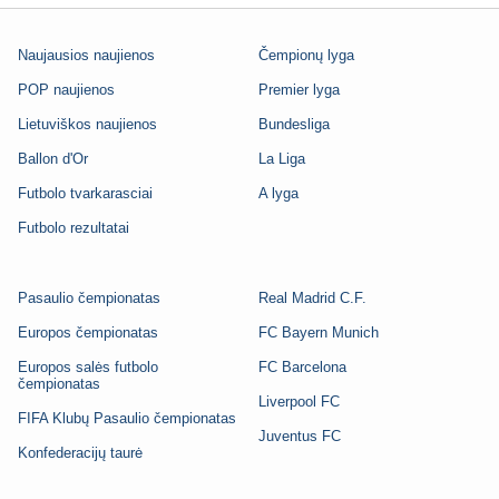
Naujausios naujienos
Čempionų lyga
POP naujienos
Premier lyga
Lietuviškos naujienos
Bundesliga
Ballon d'Or
La Liga
Futbolo tvarkarasciai
A lyga
Futbolo rezultatai
Pasaulio čempionatas
Real Madrid C.F.
Europos čempionatas
FC Bayern Munich
Europos salės futbolo
FC Barcelona
čempionatas
Liverpool FC
FIFA Klubų Pasaulio čempionatas
Juventus FC
Konfederacijų taurė