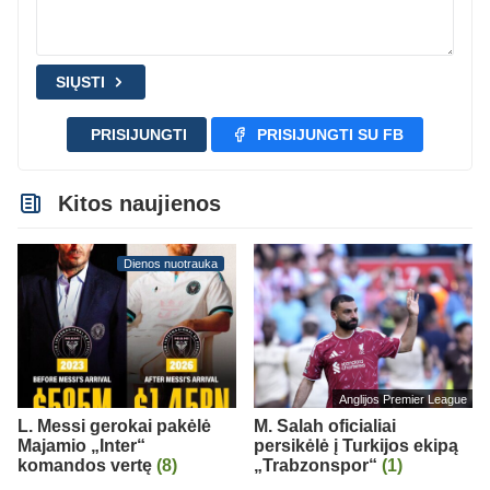
SIŲSTI
PRISIJUNGTI
PRISIJUNGTI SU FB
Kitos naujienos
Dienos nuotrauka
Anglijos Premier League
L. Messi gerokai pakėlė
M. Salah oficialiai
Majamio „Inter“
persikėlė į Turkijos ekipą
komandos vertę
(8)
„Trabzonspor“
(1)