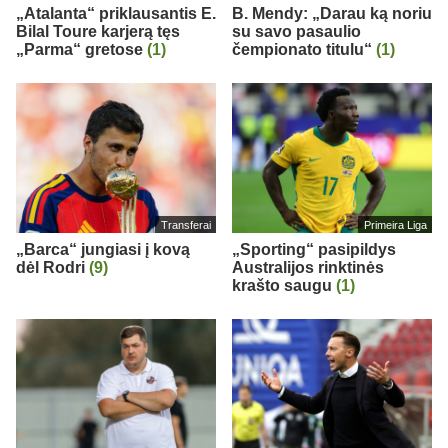
„Atalanta“ priklausantis E.
B. Mendy: „Darau ką noriu
Bilal Toure karjerą tęs
su savo pasaulio
„Parma“ gretose
(1)
čempionato titulu“
(1)
Transferai
Primeira Liga
„Barca“ jungiasi į kovą
„Sporting“ pasipildys
dėl Rodri
(9)
Australijos rinktinės
krašto saugu
(1)