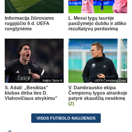
Informacija žiūrovams
L. Messi lygų taurėje
rugpjūčio 6 d. UEFA
pasižymėjo dubliu ir atliko
rungtynėms
rezultatyvų perdavimą
Italijos Serie A
UEFA Čempionų Lyga
S. Adali: „Besiktas“
V. Dambrausko ekipa
klubas dirba ties D.
Čempionų lygos atrankoje
Vlahovičiaus atvykimu“
patyrė skaudžią nesėkmę
(2)
VISOS FUTBOLO NAUJIENOS