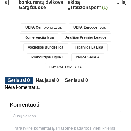
els į
konkurentų dvikova
ekipą
„Hajd
ą
Gargžduose
„Trabzonspor“
(1)
UEFA Čempionų Lyga
UEFA Europos lyga
Konferencijų lyga
Anglijos Premier League
Vokietijos Bundesliga
Ispanijos La Liga
Prancūzijos Ligue 1
Italijos Serie A
Lietuvos TOP LYGA
Geriausi 0
Naujausi 0
Seniausi 0
Nėra komentarų...
Komentuoti