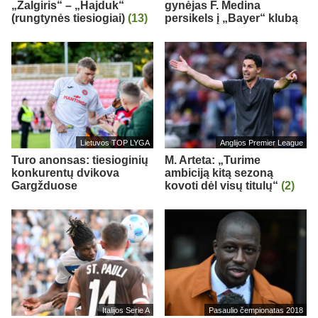
„Žalgiris“ – „Hajduk“
gynėjas F. Medina
(rungtynės tiesiogiai)
(13)
persikels į „Bayer“ klubą
Lietuvos TOP LYGA
Anglijos Premier League
Turo anonsas: tiesioginių
M. Arteta: „Turime
konkurentų dvikova
ambiciją kitą sezoną
Gargžduose
kovoti dėl visų titulų“
(2)
Italijos Serie A
Pasaulio čempionatas 2018