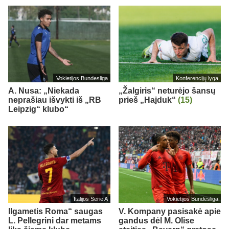
Vokietijos Bundesliga
Konferencijų lyga
A. Nusa: „Niekada
„Žalgiris“ neturėjo šansų
neprašiau išvykti iš „RB
prieš „Hajduk“
(15)
Leipzig“ klubo“
Italijos Serie A
Vokietijos Bundesliga
Ilgametis Roma“ saugas
V. Kompany pasisakė apie
L. Pellegrini dar metams
gandus dėl M. Olise