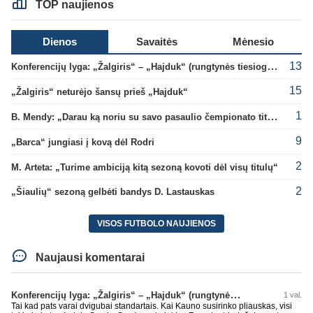
TOP naujienos
Dienos
Savaitės
Mėnesio
13
Konferencijų lyga: „Žalgiris“ – „Hajduk“ (rungtynės tiesiogiai)
15
„Žalgiris“ neturėjo šansų prieš „Hajduk“
1
B. Mendy: „Darau ką noriu su savo pasaulio čempionato titulu“
9
„Barca“ jungiasi į kovą dėl Rodri
2
M. Arteta: „Turime ambiciją kitą sezoną kovoti dėl visų titulų“
2
„Šiaulių“ sezoną gelbėti bandys D. Lastauskas
VISOS FUTBOLO NAUJIENOS
Naujausi komentarai
Konferencijų lyga: „Žalgiris“ – „Hajduk“ (rungtynės tiesiogiai)
1 val.
Tai kad pats varai dvigubai standartais. Kai Kauno susirinko pliauskas, visi