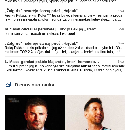
tokie kaip tu giedojo Spyris, Spyris, apie jokius Zagrebo biudežetus net
nekalbėjot. Dabar kai Spartakas gavo per rudają, tai jau pz BIUDŽETAS
daug didesnis. Tfu ant tokių.
„Žalgiris“ neturėjo šansų prieš „Hajduk“
4 val.
Apsikti Puksta reiktu. Koks *** tevas buvo, sikantis ant tevynes, pirma proga
isvyniojes i issvajotaja, toks ir sunus. .taip ir neismokes lietuviskai...ir dar
pasimaives pries ziurovus po golo...aciu, ne...nebent vertybiu neturintis
laurynas ikalbins
M. Salah oficialiai persikėlė į Turkijos ekipą „Trabzonspor“
5 val.
Ten ir jam vieta...pagaliau atsikratė Liverpool
„Žalgiris“ neturėjo šansų prieš „Hajduk“
6 val.
Roką Pukštą reikia prikalbinti, jog už rinktinę žaistų, duoti pilietybę ir t.t Būtų
minimum TOP 2 žaidėjas rinktinėje. Jei jo karjeros kreivė ir toliau taio judės,
bus per vėlu po to, nes JAV ji pasikvies žaisti.
L. Messi gerokai pakėlė Majamio „Inter“ komandos vertę
6 val.
Turbut supranti jog klubo verte yra skaiciuojama butent pagal metini revenue
+kitu faktoriu koeficientai? I kitus faktorius ieina IR skola, IR stadiono dydis,
IR lygos populiarumas, IR dar eile kitu dalyku. O tavo pamineta Barca kuo
puikiausiai sugeneravo rekordini 1.1B revenue, kas stipriai prisidejo prie
milzinisko klubo vertes suoli siemet. Be to, tie 200 pamineti cia yra visiskai
Dienos nuotrauka
on-point, jeigu jau musu mylimas D. prasneko apie klubo vertes kelima, arba
CR atveju - numusima.