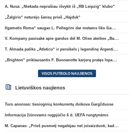
A. Nusa: „Niekada neprašiau išvykti iš „RB Leipzig“ klubo“
„Žalgiris“ neturėjo šansų prieš „Hajduk“
Ilgametis Roma“ saugas L. Pellegrini dar metams liks šiame klube
V. Kompany pasisakė apie gandus dėl M. Olise ateities „Bayern“ gretose
T. Almada paliks „Atletico“ ir persikels į legendinę Argentinos ekipą
„Brighton“ priklausantis F. Buonanotte karjerą pratęs Ispanijoje
VISOS FUTBOLO NAUJIENOS
Lietuviškos naujienos
Turo anonsas: tiesioginių konkurentų dvikova Gargžduose
Informacija žiūrovams rugpjūčio 6 d. UEFA rungtynėms
M. Capanas: „Prieš pusmetį negalėjau net įsivaizduoti, kad žaisime prieš „Hajduk“