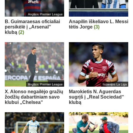
Anglijos Premier League
B. Guimaraesas oficialiai
Anapilin iškeliavo L. Messi
persikėlė į „Arsenal“
tėtis Jorge
(3)
klubą
(2)
Anglijos Premier League
Ispanijos La Liga
X. Alonso negailėjo gražių
Marokietis N. Aguerdas
žodžių dabartiniam savo
sugrįš į „Real Sociedad“
klubui „Chelsea“
klubą