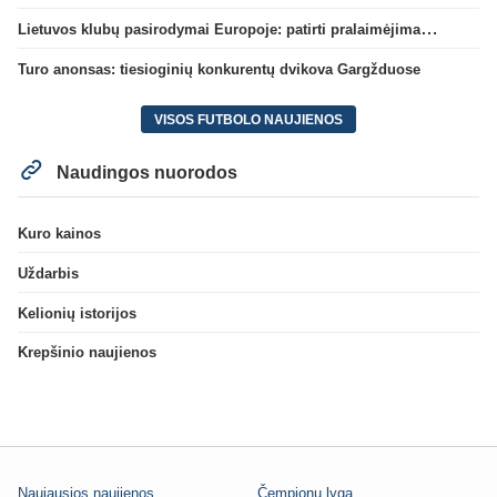
Lietuvos klubų pasirodymai Europoje: patirti pralaimėjimai Kroatijos atstovams
Turo anonsas: tiesioginių konkurentų dvikova Gargžduose
VISOS FUTBOLO NAUJIENOS
Naudingos nuorodos
Kuro kainos
Uždarbis
Kelionių istorijos
Krepšinio naujienos
Naujausios naujienos
Čempionų lyga