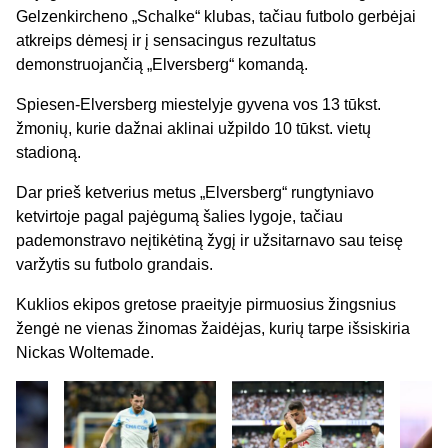
Gelzenkircheno „Schalke“ klubas, tačiau futbolo gerbėjai
atkreips dėmesį ir į sensacingus rezultatus
demonstruojančią „Elversberg“ komandą.
Spiesen-Elversberg
miestelyje gyvena vos 13 tūkst.
žmonių, kurie dažnai aklinai užpildo 10 tūkst. vietų
stadioną.
Dar prieš ketverius metus „Elversberg“ rungtyniavo
ketvirtoje pagal pajėgumą šalies lygoje, tačiau
pademonstravo neįtikėtiną žygį ir užsitarnavo sau teisę
varžytis su futbolo grandais.
Kuklios ekipos gretose praeityje pirmuosius žingsnius
žengė ne vienas žinomas žaidėjas, kurių tarpe išsiskiria
Nickas Woltemade.