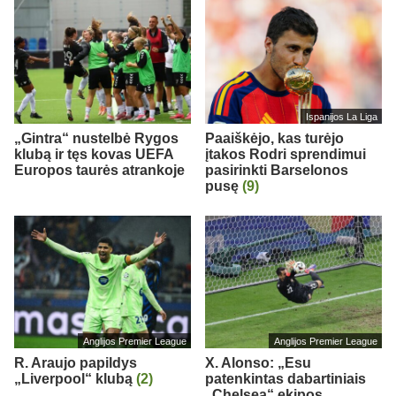
Ispanijos La Liga
„Gintra“ nustelbė Rygos
Paaiškėjo, kas turėjo
klubą ir tęs kovas UEFA
įtakos Rodri sprendimui
Europos taurės atrankoje
pasirinkti Barselonos
pusę
(9)
Anglijos Premier League
Anglijos Premier League
R. Araujo papildys
X. Alonso: „Esu
„Liverpool“ klubą
(2)
patenkintas dabartiniais
„Chelsea“ ekipos