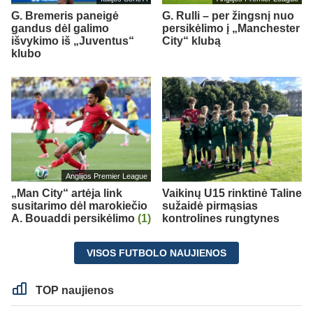
G. Bremeris paneigė
G. Rulli – per žingsnį nuo
gandus dėl galimo
persikėlimo į „Manchester
išvykimo iš „Juventus“
City“ klubą
klubo
Anglijos Premier League
„Man City“ artėja link
Vaikinų U15 rinktinė Taline
susitarimo dėl marokiečio
sužaidė pirmąsias
A. Bouaddi persikėlimo
(1)
kontrolines rungtynes
VISOS FUTBOLO NAUJIENOS
TOP naujienos