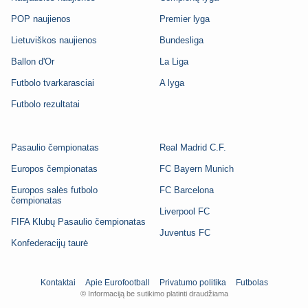
POP naujienos
Premier lyga
Lietuviškos naujienos
Bundesliga
Ballon d'Or
La Liga
Futbolo tvarkarasciai
A lyga
Futbolo rezultatai
Pasaulio čempionatas
Real Madrid C.F.
Europos čempionatas
FC Bayern Munich
Europos salės futbolo
FC Barcelona
čempionatas
Liverpool FC
FIFA Klubų Pasaulio čempionatas
Juventus FC
Konfederacijų taurė
Kontaktai
Apie Eurofootball
Privatumo politika
Futbolas
© Informaciją be sutikimo platinti draudžiama