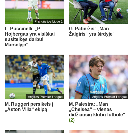
Prancūzijos Ligue 1
L. Puccinelli: „P.
G. Paberžis: „Man
Hojbergas yra visiškai
Žalgiris“ yra širdyje“
susitelkęs darbui
Marselyje“
Anglijos Premier League
Anglijos Premier League
M. Ruggeri persikels į
M. Palestra: „Man
„Aston Villa“ ekipą
„Chelsea“ – vienas
didžiausių klubų futbole“
(2)