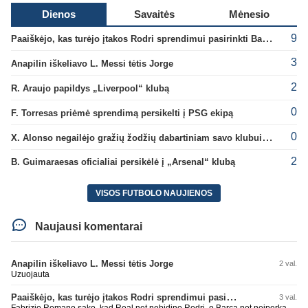
Dienos
Savaitės
Mėnesio
9
Paaiškėjo, kas turėjo įtakos Rodri sprendimui pasirinkti Barselonos pusę
3
Anapilin iškeliavo L. Messi tėtis Jorge
2
R. Araujo papildys „Liverpool“ klubą
0
F. Torresas priėmė sprendimą persikelti į PSG ekipą
0
X. Alonso negailėjo gražių žodžių dabartiniam savo klubui „Chelsea“
2
B. Guimaraesas oficialiai persikėlė į „Arsenal“ klubą
VISOS FUTBOLO NAUJIENOS
Naujausi komentarai
Anapilin iškeliavo L. Messi tėtis Jorge
2 val.
Uzuojauta
Paaiškėjo, kas turėjo įtakos Rodri sprendimui pasirinkti Barselonos pusę
3 val.
Fabrizio Romano sako, kad Real net nebidino Rodri, o Barca net neiperka