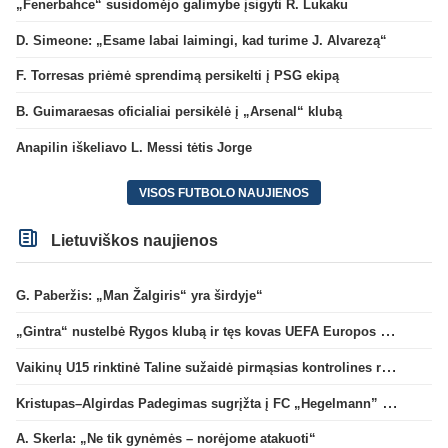
„Fenerbahce“ susidomėjo galimybe įsigyti R. Lukaku
D. Simeone: „Esame labai laimingi, kad turime J. Alvarezą“
F. Torresas priėmė sprendimą persikelti į PSG ekipą
B. Guimaraesas oficialiai persikėlė į „Arsenal“ klubą
Anapilin iškeliavo L. Messi tėtis Jorge
VISOS FUTBOLO NAUJIENOS
Lietuviškos naujienos
G. Paberžis: „Man Žalgiris“ yra širdyje“
„Gintra“ nustelbė Rygos klubą ir tęs kovas UEFA Europos taurės atrankoje
Vaikinų U15 rinktinė Taline sužaidė pirmąsias kontrolines rungtynes
Kristupas–Algirdas Padegimas sugrįžta į FC „Hegelmann” B sudėtį
A. Skerla: „Ne tik gynėmės – norėjome atakuoti“