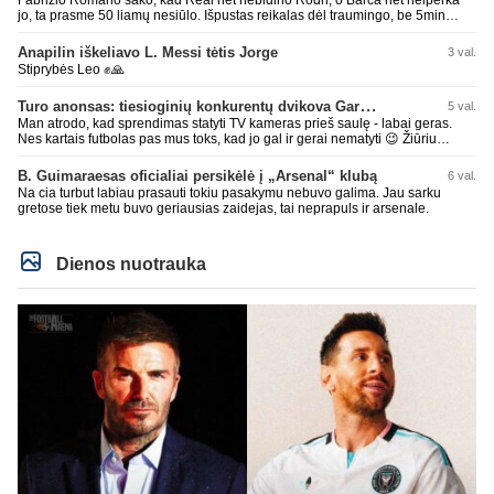
jo, ta prasme 50 liamų nesiūlo. Išpustas reikalas dėl traumingo, be 5min
dieduko.
Anapilin iškeliavo L. Messi tėtis Jorge
3 val.
Stiprybės Leo ✊🙏
Turo anonsas: tiesioginių konkurentų dvikova Gargžduose
5 val.
Man atrodo, kad sprendimas statyti TV kameras prieš saulę - labai geras.
Nes kartais futbolas pas mus toks, kad jo gal ir gerai nematyti 😉 Žiūriu
transliaciją iš DG stadiono, tai negaliu atsidžiaugt tribūnos vaizdu - tuščia,
kaip alaus butelys, kurį ką tik išmaukiau. Linkėjimai Tadui (slapyvardžiu „apie
B. Guimaraesas oficialiai persikėlė į „Arsenal“ klubą
6 val.
nieką“), kuris kiek girdėjau, įpūtė akis varvinančių transliacijų dvasią 😀
Na cia turbut labiau prasauti tokiu pasakymu nebuvo galima. Jau sarku
gretose tiek metu buvo geriausias zaidejas, tai neprapuls ir arsenale.
Dienos nuotrauka