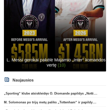
L. Messi gerokai pakėlė Majamio „Inter“ komandos
vertę
(10)
Naujausios
„Sporting“ klube atsiskleidęs O. Diomande papildys „Nottingham“ gretas
M. Solomonas po trijų metų paliks „Tottenham“ ir papildys „West Ham“ klubą