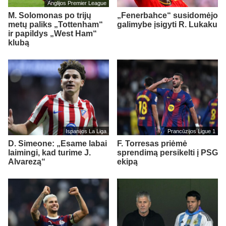
Anglijos Premier League
M. Solomonas po trijų
„Fenerbahce“ susidomėjo
metų paliks „Tottenham“
galimybe įsigyti R. Lukaku
ir papildys „West Ham“
klubą
Ispanijos La Liga
Prancūzijos Ligue 1
D. Simeone: „Esame labai
F. Torresas priėmė
laimingi, kad turime J.
sprendimą persikelti į PSG
Alvarezą“
ekipą