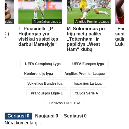
s La Liga
Prancūzijos Ligue 1
Anglijos Premier League
L. Puccinelli: „P.
M. Solomonas po
„Fene
įš į
Hojbergas yra
trijų metų paliks
susid
ad“
visiškai susitelkęs
„Tottenham“ ir
galimy
darbui Marselyje“
papildys „West
Lukak
Ham“ klubą
UEFA Čempionų Lyga
UEFA Europos lyga
Konferencijų lyga
Anglijos Premier League
Vokietijos Bundesliga
Ispanijos La Liga
Prancūzijos Ligue 1
Italijos Serie A
Lietuvos TOP LYGA
Geriausi 0
Naujausi 0
Seniausi 0
Nėra komentarų...