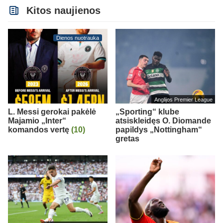
Kitos naujienos
Dienos nuotrauka
Anglijos Premier League
L. Messi gerokai pakėlė
„Sporting“ klube
Majamio „Inter“
atsiskleidęs O. Diomande
komandos vertę
(10)
papildys „Nottingham“
gretas