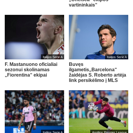
vartininkais“
Italijos Serie A
Italijos Serie A
F. Mastanuono oficialiai
Buvęs
sezonui skolinamas
ilgametis„Barcelona“
„Fiorentina“ ekipai
žaidėjas S. Roberto artėja
link persikėlimo į MLS
Italijos Serie A
Anglijos Premier League