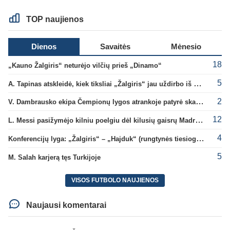
TOP naujienos
Dienos
Savaitės
Mėnesio
18
„Kauno Žalgiris“ neturėjo vilčių prieš „Dinamo“
5
A. Tapinas atskleidė, kiek tiksliai „Žalgiris“ jau uždirbo iš UEFA premijų
2
V. Dambrausko ekipa Čempionų lygos atrankoje patyrė skaudžią nesėkmę
12
L. Messi pasižymėjo kilniu poelgiu dėl kilusių gaisrų Madride
4
Konferencijų lyga: „Žalgiris“ – „Hajduk“ (rungtynės tiesiogiai)
5
M. Salah karjerą tęs Turkijoje
VISOS FUTBOLO NAUJIENOS
Naujausi komentarai