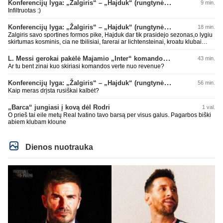
Konferencijų lyga: „Žalgiris“ – „Hajduk“ (rungtynės tiesiogiai)
9 min.
Infiltruotas :)
Konferencijų lyga: „Žalgiris“ – „Hajduk“ (rungtynės tiesiogiai)
18 min.
Zalgiris savo sportines formos pike, Hajduk dar tik prasidejo sezonas,o lygiu
skirtumas kosminis, cia ne tbilisiai, farerai ar lichtensteinai, kroatu klubai
parode kokioje s.... esame, tad tuo ir baigsis futbolo atgimimas, lauksim dar
10 metu kitu stebuklingu rungtyniu pries koki kysiniovo metalista
L. Messi gerokai pakėlė Majamio „Inter“ komandos vertę
43 min.
Ar tu bent zinai kuo skiriasi komandos verte nuo revenue?
Konferencijų lyga: „Žalgiris“ – „Hajduk“ (rungtynės tiesiogiai)
56 min.
Kaip meras drįsta rusiškai kalbėt?
„Barca“ jungiasi į kovą dėl Rodri
1 val.
O prieš tai eile metų Real tvatino tavo barsą per visus galus. Pagarbos biški
abiem klubam kloune
Dienos nuotrauka