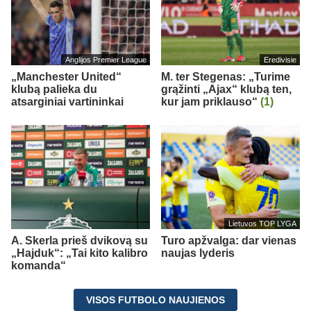
Anglijos Premier League
Eredivisie
„Manchester United“
M. ter Stegenas: „Turime
klubą palieka du
grąžinti „Ajax“ klubą ten,
atsarginiai vartininkai
kur jam priklauso“
(1)
Lietuvos TOP LYGA
A. Skerla prieš dvikovą su
Turo apžvalga: dar vienas
„Hajduk“: „Tai kito kalibro
naujas lyderis
komanda“
VISOS FUTBOLO NAUJIENOS