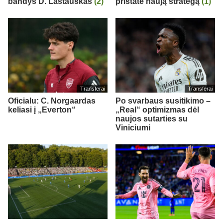
bandys D. Lastauskas
(2)
pristatė naują strategą
(1)
Transferai
Transferai
Oficialu: C. Norgaardas
Po svarbaus susitikimo –
keliasi į „Everton“
„Real“ optimizmas dėl
naujos sutarties su
Viniciumi