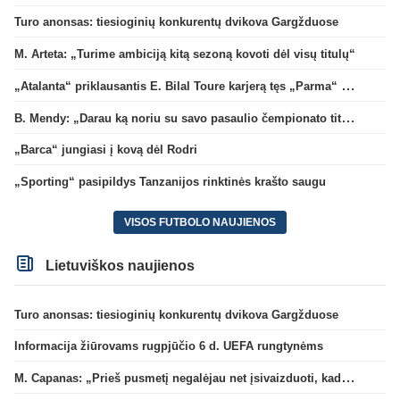
Turo anonsas: tiesioginių konkurentų dvikova Gargžduose
M. Arteta: „Turime ambiciją kitą sezoną kovoti dėl visų titulų“
„Atalanta“ priklausantis E. Bilal Toure karjerą tęs „Parma“ gretose
B. Mendy: „Darau ką noriu su savo pasaulio čempionato titulu“
„Barca“ jungiasi į kovą dėl Rodri
„Sporting“ pasipildys Tanzanijos rinktinės krašto saugu
VISOS FUTBOLO NAUJIENOS
Lietuviškos naujienos
Turo anonsas: tiesioginių konkurentų dvikova Gargžduose
Informacija žiūrovams rugpjūčio 6 d. UEFA rungtynėms
M. Capanas: „Prieš pusmetį negalėjau net įsivaizduoti, kad žaisime prieš „Hajduk“