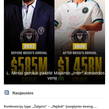
L. Messi gerokai pakėlė Majamio „Inter“ komandos
vertę
(5)
Naujausios
Konferencijų lyga: „Žalgiris“ – „Hajduk“ (rungtynės tiesiogiai)