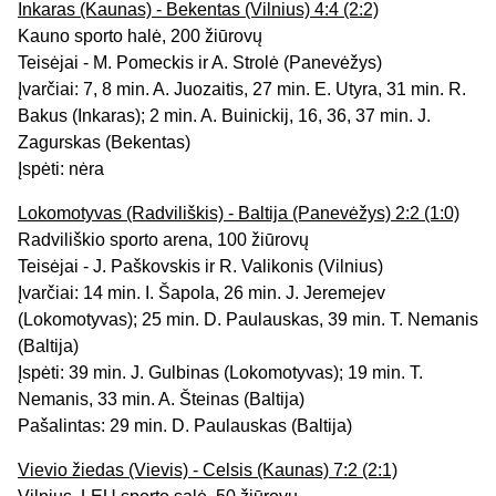
Inkaras (Kaunas) - Bekentas (Vilnius) 4:4 (2:2)
Kauno sporto halė, 200 žiūrovų
Teisėjai - M. Pomeckis ir A. Strolė (Panevėžys)
Įvarčiai: 7, 8 min. A. Juozaitis, 27 min. E. Utyra, 31 min. R.
Bakus (Inkaras); 2 min. A. Buinickij, 16, 36, 37 min. J.
Zagurskas (Bekentas)
Įspėti: nėra
Lokomotyvas (Radviliškis) - Baltija (Panevėžys) 2:2 (1:0)
Radviliškio sporto arena, 100 žiūrovų
Teisėjai - J. Paškovskis ir R. Valikonis (Vilnius)
Įvarčiai: 14 min. I. Šapola, 26 min. J. Jeremejev
(Lokomotyvas); 25 min. D. Paulauskas, 39 min. T. Nemanis
(Baltija)
Įspėti: 39 min. J. Gulbinas (Lokomotyvas); 19 min. T.
Nemanis, 33 min. A. Šteinas (Baltija)
Pašalintas: 29 min. D. Paulauskas (Baltija)
Vievio žiedas (Vievis) - Celsis (Kaunas) 7:2 (2:1)