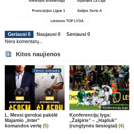
Vokietijos Bundesliga
Ispanijos La Liga
Prancūzijos Ligue 1
Italijos Serie A
Lietuvos TOP LYGA
Geriausi 0
Naujausi 0
Seniausi 0
Nėra komentarų...
Kitos naujienos
Dienos nuotrauka
Konferencijų lyga
L. Messi gerokai pakėlė
Konferencijų lyga:
Majamio „Inter“
„Žalgiris“ – „Hajduk“
komandos vertę
(5)
(rungtynės tiesiogiai)
(4)