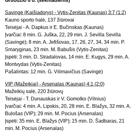
Gruodžio 6 d. (sekmadienis)
Savingė (Kaišiadorys) - Vytis-Zenitas (Kaunas) 3:7 (1:2)
Kauno sporto halė, 137 žiūrovai
Teisėjai - A. Dapkus ir E. Bučinskas (Kaunas)
Įvarčiai: 8 min. G. Juška, 22, 29 min. J. Sevilla Sevilla
(Savingė); 8 min. A. Jefišovas, 17, 26, 27, 34, 34 min. P.
Smaryginas, 23 min. M. Babušis (Vytis-Zenitas)
Įspėti: 3 min. D. Stradalovas, 14 min. E. Kugys, 29 min. A.
Montvydas (Vytis-Zenitas)
Pašalintas: 12 min. G. Vilimavičius (Savingė)
VIP (Mažeikiai) - Arsenalas (Kaunas) 4:1 (2:0)
Mažeikių salė, 220 žiūrovų
Teisėjai - T. Dunauskas ir V. Gomolko (Vilnius)
Įvarčiai: 4 min. A. Lipskis, 20, 28 min. E. Blažys, 32 min. A.
Bulošas (VIP); 29 min. M. Pocius (Arsenalas)
Įspėti: 35 min. E. Blažys (VIP); 15 min. D. Šadbaras, 21
min. M. Pocius (Arsenalas)