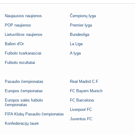
Naujausios naujienos
Čempionų lyga
POP naujienos
Premier lyga
Lietuviškos naujienos
Bundesliga
Ballon d'Or
La Liga
Futbolo tvarkarasciai
A lyga
Futbolo rezultatai
Pasaulio čempionatas
Real Madrid C.F.
Europos čempionatas
FC Bayern Munich
Europos salės futbolo
FC Barcelona
čempionatas
Liverpool FC
FIFA Klubų Pasaulio čempionatas
Juventus FC
Konfederacijų taurė