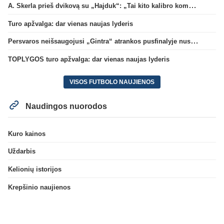
A. Skerla prieš dvikovą su „Hajduk“: „Tai kito kalibro komanda“
Turo apžvalga: dar vienas naujas lyderis
Persvaros neišsaugojusi „Gintra“ atrankos pusfinalyje nusileido Škotijos čempionėms
TOPLYGOS turo apžvalga: dar vienas naujas lyderis
VISOS FUTBOLO NAUJIENOS
Naudingos nuorodos
Kuro kainos
Uždarbis
Kelionių istorijos
Krepšinio naujienos