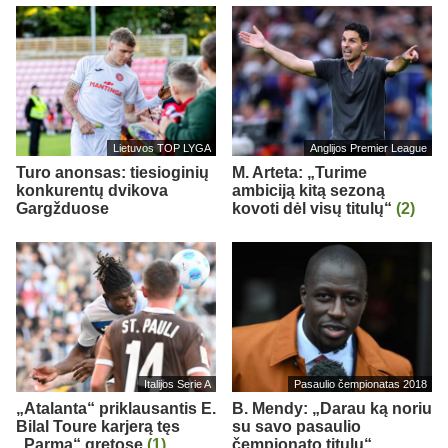
Lietuvos TOP LYGA
Anglijos Premier League
Turo anonsas: tiesioginių
M. Arteta: „Turime
konkurentų dvikova
ambiciją kitą sezoną
Gargžduose
kovoti dėl visų titulų“
(2)
Italijos Serie A
Pasaulio čempionatas 2018
„Atalanta“ priklausantis E.
B. Mendy: „Darau ką noriu
Bilal Toure karjerą tęs
su savo pasaulio
„Parma“ gretose
(1)
čempionato titulu“