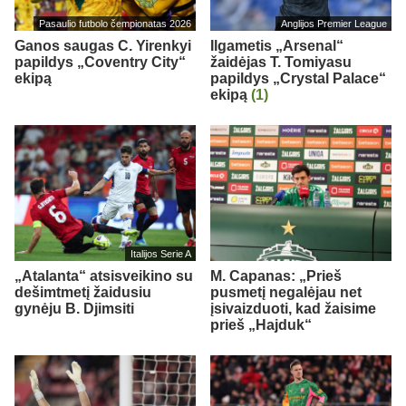
Pasaulio futbolo čempionatas 2026
Anglijos Premier League
Ganos saugas C. Yirenkyi
Ilgametis „Arsenal“
papildys „Coventry City“
žaidėjas T. Tomiyasu
ekipą
papildys „Crystal Palace“
ekipą
(1)
Italijos Serie A
„Atalanta“ atsisveikino su
M. Capanas: „Prieš
dešimtmetį žaidusiu
pusmetį negalėjau net
gynėju B. Djimsiti
įsivaizduoti, kad žaisime
prieš „Hajduk“