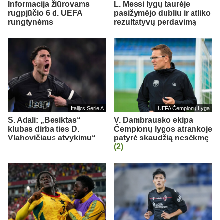
Informacija žiūrovams
L. Messi lygų taurėje
rugpjūčio 6 d. UEFA
pasižymėjo dubliu ir atliko
rungtynėms
rezultatyvų perdavimą
Italijos Serie A
UEFA Čempionų Lyga
S. Adali: „Besiktas“
V. Dambrausko ekipa
klubas dirba ties D.
Čempionų lygos atrankoje
Vlahovičiaus atvykimu“
patyrė skaudžią nesėkmę
(2)