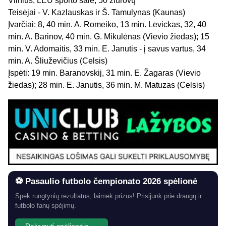
Vilnius, LEU sporto salė, 50 žiūrovų
Teisėjai - V. Kazlauskas ir Š. Tamulynas (Kaunas)
Įvarčiai: 8, 40 min. A. Romeiko, 13 min. Levickas, 32, 40
min. A. Barinov, 40 min. G. Mikulėnas (Vievio žiedas); 15
min. V. Adomaitis, 33 min. E. Janutis - į savus vartus, 34
min. A. Šliuževičius (Celsis)
Įspėti: 19 min. Baranovskij, 31 min. E. Žagaras (Vievio
žiedas); 28 min. E. Janutis, 36 min. M. Matuzas (Celsis)
⚽ Pasaulio futbolo čempionato 2026 spėlionė
Spėk rungtynių rezultatus, laimėk prizus! Prisijunk prie draugų ir
futbolo fanų spėjimų.