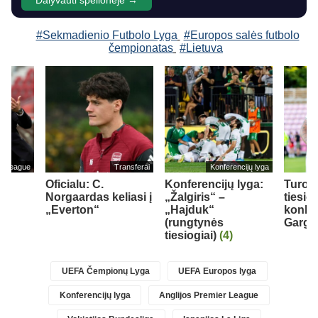
Dalyvauti spėlionėje →
#Sekmadienio Futbolo Lyga
#Europos salės futbolo
čempionatas
#Lietuva
er League
Transferai
Konferencijų lyga
Oficialu: C.
Konferencijų lyga:
Turo 
Norgaardas keliasi į
„Žalgiris“ –
tiesio
„Everton“
„Hajduk“
konku
(rungtynės
Gargž
tiesiogiai)
(4)
UEFA Čempionų Lyga
UEFA Europos lyga
Konferencijų lyga
Anglijos Premier League