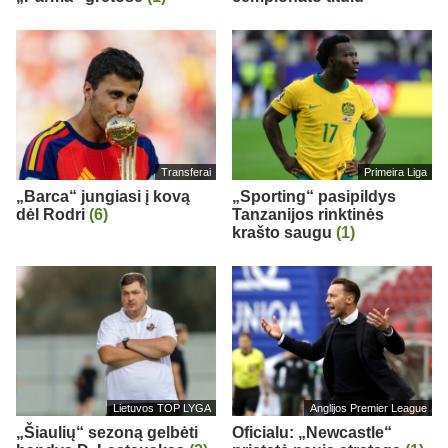
Transferai
Primeira Liga
„Barca“ jungiasi į kovą
„Sporting“ pasipildys
dėl Rodri
(6)
Tanzanijos rinktinės
krašto saugu
(1)
Lietuvos TOP LYGA
Anglijos Premier League
„Šiaulių“ sezoną gelbėti
Oficialu: „Newcastle“