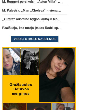
M. Ruggeri persikels į „Aston Villa“ ekipą
M. Palestra: „Man „Chelsea“ – vienas didžiausių klubų futbole“
„Gintra“ nustelbė Rygos klubą ir tęs kovas UEFA Europos taurės atrankoje
Paaiškėjo, kas turėjo įtakos Rodri sprendimui pasirinkti Barselonos pusę
VISOS FUTBOLO NAUJIENOS