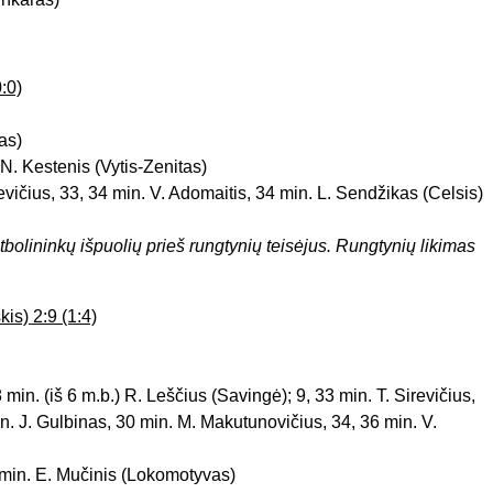
:0)
as)
 N. Kestenis (Vytis-Zenitas)
evičius, 33, 34 min. V. Adomaitis, 34 min. L. Sendžikas (Celsis)
bolininkų išpuolių prieš rungtynių teisėjus. Rungtynių likimas
is) 2:9 (1:4)
28 min. (iš 6 m.b.) R. Leščius (Savingė); 9, 33 min. T. Sirevičius,
in. J. Gulbinas, 30 min. M. Makutunovičius, 34, 36 min. V.
 min. E. Mučinis (Lokomotyvas)