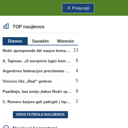
Prisijungti
TOP naujienos
Dienos
Savaitės
Mėnesio
13
Rodri apsisprendė dėl naujos komandos
6
A. Tapinas: „Iš europinio lygio komandos gavom gerų pamokų“
4
Argentinos federacijos prezidentas C. Tapia negailėjo pagyrų G. Infantino
5
Vinicius liks „Real“ gretose
8
Paaiškėjo, kas turėjo įtakos Rodri sprendimui pasirinkti Barselonos pusę
2
C. Romero karjera gali pakrypti į Ispaniją
VISOS FUTBOLO NAUJIENOS