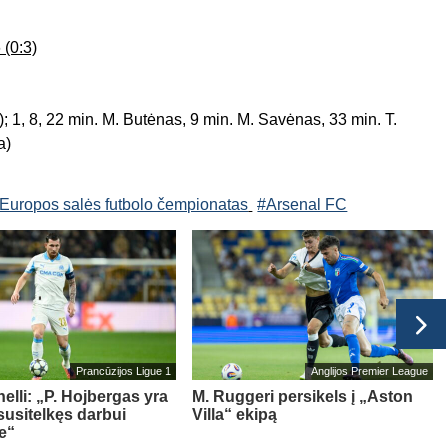
 (0:3)
); 1, 8, 22 min. M. Butėnas, 9 min. M. Savėnas, 33 min. T.
a)
Europos salės futbolo čempionatas
#Arsenal FC
Prancūzijos Ligue 1
Anglijos Premier League
nelli: „P. Hojbergas yra
M. Ruggeri persikels į „Aston
 susitelkęs darbui
Villa“ ekipą
e“