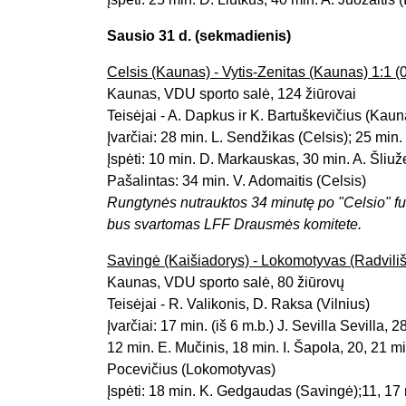
Sausio 31 d. (sekmadienis)
Celsis (Kaunas) - Vytis-Zenitas (Kaunas) 1:1 (0
Kaunas, VDU sporto salė, 124 žiūrovai
Teisėjai - A. Dapkus ir K. Bartuškevičius (Kaun
Įvarčiai: 28 min. L. Sendžikas (Celsis); 25 min.
Įspėti: 10 min. D. Markauskas, 30 min. A. Šliuž
Pašalintas: 34 min. V. Adomaitis (Celsis)
Rungtynės nutrauktos 34 minutę po "Celsio" fut
bus svartomas LFF Drausmės komitete.
Savingė (Kaišiadorys) - Lokomotyvas (Radvilišk
Kaunas, VDU sporto salė, 80 žiūrovų
Teisėjai - R. Valikonis, D. Raksa (Vilnius)
Įvarčiai: 17 min. (iš 6 m.b.) J. Sevilla Sevilla, 
12 min. E. Mučinis, 18 min. I. Šapola, 20, 21 m
Pocevičius (Lokomotyvas)
Įspėti: 18 min. K. Gedgaudas (Savingė);11, 17