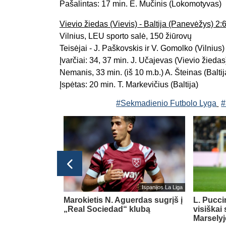
Pašalintas: 17 min. E. Mučinis (Lokomotyvas)
Vievio žiedas (Vievis) - Baltija (Panevėžys) 2:6
Vilnius, LEU sporto salė, 150 žiūrovų
Teisėjai - J. Paškovskis ir V. Gomolko (Vilnius)
Įvarčiai: 34, 37 min. J. Učajevas (Vievio žiedas
Nemanis, 33 min. (iš 10 m.b.) A. Šteinas (Baltij
Įspėtas: 20 min. T. Markevičius (Baltija)
#Sekmadienio Futbolo Lyga
#
Italijos Serie A
Ispanijos La Liga
cialiai sezonui
Marokietis N. Aguerdas sugrįš į
L. Pucci
entina“ ekipai
„Real Sociedad“ klubą
visiškai
Marselyj