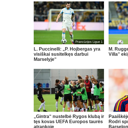
Prancūzijos Ligue 1
L. Puccinelli: „P. Hojbergas yra
M. Rugge
visiškai susitelkęs darbui
Villa“ ek
Marselyje“
„Gintra“ nustelbė Rygos klubą ir
Paaiškėjo
tęs kovas UEFA Europos taurės
Rodri sp
atrankoje
Barselo