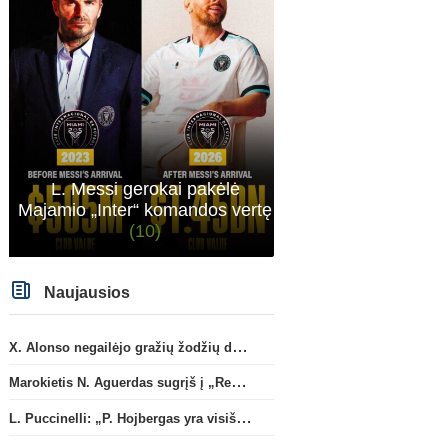
L. Messi gerokai pakėlė
Majamio „Inter“ komandos vertę
(10)
Naujausios
X. Alonso negailėjo gražių žodžių dabartiniam savo klubui „Chelsea“
Marokietis N. Aguerdas sugrįš į „Real Sociedad“ klubą
L. Puccinelli: „P. Hojbergas yra visiškai susitelkęs darbui Marselyje“