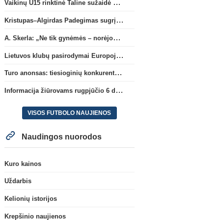
Vaikinų U15 rinktinė Taline sužaidė pirmąsias kontrolines rungtynes
Kristupas–Algirdas Padegimas sugrįžta į FC „Hegelmann” B sudėtį
A. Skerla: „Ne tik gynėmės – norėjome atakuoti“
Lietuvos klubų pasirodymai Europoje: patirti pralaimėjimai Kroatijos atstovams
Turo anonsas: tiesioginių konkurentų dvikova Gargžduose
Informacija žiūrovams rugpjūčio 6 d. UEFA rungtynėms
VISOS FUTBOLO NAUJIENOS
Naudingos nuorodos
Kuro kainos
Uždarbis
Anglijos Premi
„Gintra“ nustelbė Rygos klubą
R. Araujo papildys „Live
Kelionių istorijos
ir tęs kovas UEFA Europos
klubą
(5)
taurės atrankoje
Krepšinio naujienos