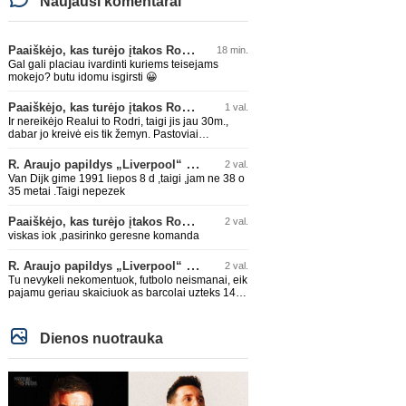
Naujausi komentarai
Paaiškėjo, kas turėjo įtakos Rodri sprendimui pasirinkti Barselonos pusę
18 min.
Gal gali placiau ivardinti kuriems teisejams
mokejo? butu idomu isgirsti 😀
Paaiškėjo, kas turėjo įtakos Rodri sprendimui pasirinkti Barselonos pusę
1 val.
Ir nereikėjo Realui to Rodri, taigi jis jau 30m.,
dabar jo kreivė eis tik žemyn. Pastoviai
traumuojasi paskutiniu metu. Dabar gi vėl
darysis nugaros operaciją, tai kada grįš į aikštę?
R. Araujo papildys „Liverpool“ klubą
2 val.
Po pusės metų? Ne ne ačiū. Viskas gerai, Real
Van Dijk gime 1991 liepos 8 d ,taigi ,jam ne 38 o
turi ir geresnių opcijų, Mauras viską sustatys į
35 metai .Taigi nepezek
vietas. Jeigu jis iš tikro būtų buvęs reikalingas,
Perezas būtų ir pasiėmęs seniai. Beja ir ManCity,
Paaiškėjo, kas turėjo įtakos Rodri sprendimui pasirinkti Barselonos pusę
2 val.
ne šiaip sau paleidžia jį. Sėkmės jam Barcoje,
galės su savo korešais iš rinktinės kartu pažaisti
viskas iok ,pasirinko geresne komanda
karjeros saulėlydyje.
R. Araujo papildys „Liverpool“ klubą
2 val.
Tu nevykeli nekomentuok, futbolo neismanai, eik
pajamu geriau skaiciuok as barcolai uzteks 140
lemu🤣🤣🤣
Dienos nuotrauka