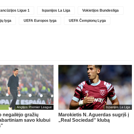
ancūzijos Ligue 1
Ispanijos La Liga
Vokietijos Bundesliga
jų lyga
UEFA Europos lyga
UEFA Čempionų Lyga
Anglijos Premier League
Ispanijos La Liga
o negailėjo gražių
Marokietis N. Aguerdas sugrįš į
abartiniam savo klubui
„Real Sociedad“ klubą
a“