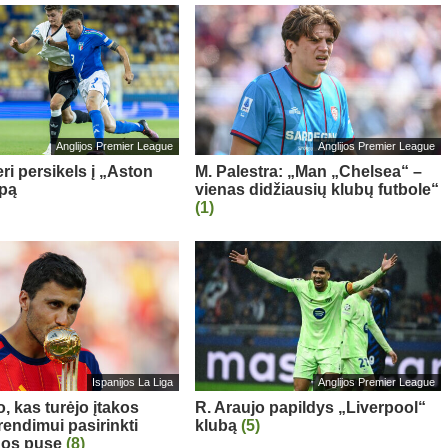
Anglijos Premier League
Anglijos Premier League
ri persikels į „Aston
M. Palestra: „Man „Chelsea“ –
ipą
vienas didžiausių klubų futbole“
(1)
Ispanijos La Liga
Anglijos Premier League
, kas turėjo įtakos
R. Araujo papildys „Liverpool“
rendimui pasirinkti
klubą
(5)
nos pusę
(8)