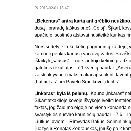
2016-02-01 13:47
„Bekentas“ antrą kartą ant grėblio neužlipo
dušą“, praradę taškus prieš „Celsį“. Šįkart, kov
apačioje, sostinės atstovai nusiteikė kur kas r
Nors sudėtyje trūko kelių pagrindinių žaidėjų, vi
kamuolį penkis kartus į varžovų vartus. Savišk
išlaikyti „sausus“. Ir nors antrojo kėlinio prad
galutinis rezultatas - 7:1 svečių naudai. „Ars
žaisti aktyviai ir maksimaliai apsunkinti favo
„hattrickas“ bei Pavelo Smolkovo „dublis“.
„Inkaras“ kyla iš pelenų.
Kauno „Inkaras“ nelen
Šįkart atkaklioje kovoje išvykoje įveikti lente
faktas, jog žaidimo eigoje nė viena komanda ne
svarstyklės nusviro kauniečių naudai – 7:6 ! „I
Liutkus, dviem – Rimvydas Bakus. Šeimininkių 
Blažys ir Renatas Žebrauskas, įmušę po 2 kart