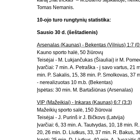
Tomas Nemanis.
10-ojo turo rungtynių statistika:
Sausio 30 d. (šeštadienis)
Arsenalas (Kaunas) - Bekentas (Vilnius) 1:7 (0
Kauno sporto halė, 50 žiūrovų
Teisėjai - M. Lukjančukas (Šiauliai) ir M. Pom
Įvarčiai: 7 min. A. Petraška - į savo vartus, 21
min. P. Sakalis, 15, 38 min. P. Smolkovas, 37 
- nerealizuotas 10 m.b. (Bekentas)
Įspėtas: 30 min. M. Bartašiūnas (Arsenalas)
VIP (Mažeikiai) - Inkaras (Kaunas) 6:7 (3:3)
Mažeikių sporto salė, 150 žiūrovai
Teisėjai - J. Purinš ir J. Bičkovs (Latvija)
Įvarčiai: 6, 33 min. A. Tautvydas, 10, 18 min. R
20, 26 min. D. Liutkus, 33, 37 min. R. Bakus, 3
Įspėti: 25 min. D. Liutkus, 40 min. A. Juozaitis 