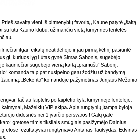
.
Prieš savaitę vieni iš pirmenybių favoritų, Kaune patyrė „šaltą
ai su kitu Kauno klubu, užimančiu vietą turnyrinės lentelės
imčiau.
lniečiai ilgai reikalų neatidėliojo ir jau pirmą kėlinį pasiuntė
ius gi, kuriuos lyg liūtas gynė Simas Sabonis, sugebėjo
žioje kauniečiai sugebėjo vieną kartą „pramušti“ Sabonį,
enalo“ komanda taip pat nusipelno gerų žodžių už bandymą
ritų žaidimą. „Bekento“ komandoje pažymėtinas Jurijaus Mežonio
gvai, tačiau laiptelis po laiptelio kyla turnyrinėje lentelėje.
lės kaimynai, Mažeikių VIP ekipa. Apie rungtynių įtampa byloja
turėjo didesnės nei 1 įvarčio persvaros ! Galų gale
nkaro“ gretose trimis tiksliais smūgiais pasižymėjo Dainius
gretose rezultatyviai rungtyniavo Antanas Tautvydas, Edvinas
us.