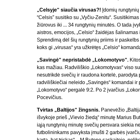
„Celsyje“ siaučia virusas?!
Įdomių rungtynių
“Celsis” susitiko su „Vyčiu-Zenitu“. Susitikima
žiūrovus iki ... 34 rungtynių minutės. O tada įv
aistros, emocijos, „Celsio“ žaidėjas šalinamas iš
Sprendimą dėl šių rungtynių priims ir paskelbs 
koks gi „virusas“ yra užkrėtęs „Celsio“ komandą
„Savingė“ nepristabdė „Lokomotyvo“.
Kito
kas mažiau. Radviliškio „Lokomotyvas“ viso su
nesutrikdė svečių ir raudona kortelė, parodyta 
radviliškiečiai neleido „Savingės“ komandai ir p
„Lokomotyvo“ pergalė 9:2. Po 2 įvarčius „Loko
Pocevičius.
Tvirtas „Baltijos“ žingsnis.
Panevėžio „Baltij
išvykoje prieš „Vievio žiedą“ minutę Marius But
iąją rungtynių minutę svečių persvara siekia ne
futbolininkams pavyksta įmušti 2 garbės įvarčiu
kartą „hat trickas“ – M.Buteno sąskaitoje, nelik