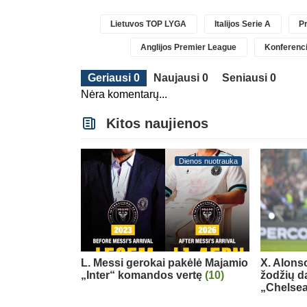
Lietuvos TOP LYGA
Italijos Serie A
Pr
Anglijos Premier League
Konferenci
Geriausi 0
Naujausi 0
Seniausi 0
Nėra komentarų...
Kitos naujienos
Dienos nuotrauka
L. Messi gerokai pakėlė Majamio
X. Alons
„Inter“ komandos vertę
(10)
žodžių d
„Chelse