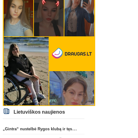
Lietuviškos naujienos
„Gintra“ nustelbė Rygos klubą ir tęs kovas UEFA Europos taurės atrankoje