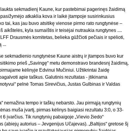
 laukta sekmadienį Kaune, kur pastebimai pagerinęs žaidimą
s pasižymėjo atkaklia kova ir laikė įtampoje susirinkusius
yko tai, kas jau buvo atsitikę vienose pirmo rato rungtynėse –
 aikštelės, kyla sumaištis ir teisėjai nutraukia rungtynes ....
LFF Drausmės komitetas, belieka gūžčioti pečiais ir spėlioti,
 ...
se sekmadienio rungtynėse Kaune aistrų ir įtampos buvo kur
sitikimo prieš „Savingę“ metu demonstravo brandesnį žaidimą,
pirmajame kėlinyje Edvinui Mučiniui. Užtikrintai žaidę
agalvoti apie taškus. Galutinis rezultatas - įtikinama
motyvui“ pelnė Tomas Sirevičius, Justas Gulbinas ir Valdas
a“ nemažina tempo ir taškų nebarsto. Jau pirmąją rungtynių
ėnas muša įvartį, pirmas kėlinys baigiasi rezultatu 3:0, o 33-
t 6 įvarčius. Tik rungtynių pabaigoje „Vievio žiedo“
s (abiejų autorius – Jevgenijus Učajevas). „Baltijos“ gretose šį
o be savo įvarčio ir rezultatyviausias pirmenybių žaidėjas