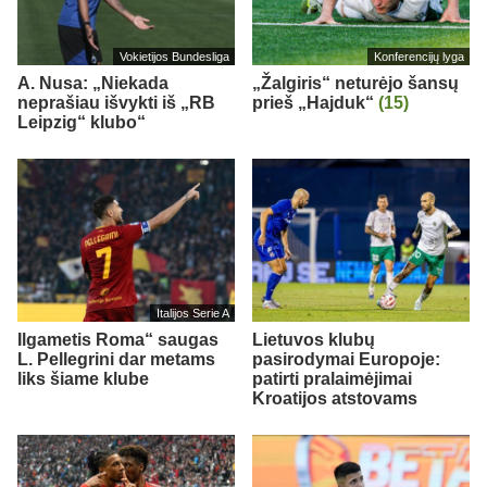
Vokietijos Bundesliga
Konferencijų lyga
A. Nusa: „Niekada
„Žalgiris“ neturėjo šansų
neprašiau išvykti iš „RB
prieš „Hajduk“
(15)
Leipzig“ klubo“
Italijos Serie A
Ilgametis Roma“ saugas
Lietuvos klubų
L. Pellegrini dar metams
pasirodymai Europoje:
liks šiame klube
patirti pralaimėjimai
Kroatijos atstovams