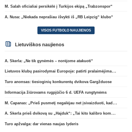
M. Salah oficialiai persikėlė į Turkijos ekipą „Trabzonspor“
A. Nusa: „Niekada neprašiau išvykti iš „RB Leipzig“ klubo“
VISOS FUTBOLO NAUJIENOS
Lietuviškos naujienos
A. Skerla: „Ne tik gynėmės – norėjome atakuoti“
Lietuvos klubų pasirodymai Europoje: patirti pralaimėjimai Kroatijos atstovams
Turo anonsas: tiesioginių konkurentų dvikova Gargžduose
Informacija žiūrovams rugpjūčio 6 d. UEFA rungtynėms
M. Capanas: „Prieš pusmetį negalėjau net įsivaizduoti, kad žaisime prieš „Hajduk“
A. Skerla prieš dvikovą su „Hajduk“: „Tai kito kalibro komanda“
Turo apžvalga: dar vienas naujas lyderis