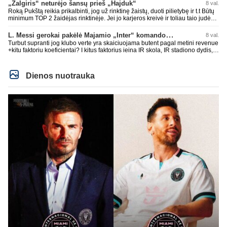
„Žalgiris“ neturėjo šansų prieš „Hajduk“
8 val.
Roką Pukštą reikia prikalbinti, jog už rinktinę žaistų, duoti pilietybę ir t.t Būtų
minimum TOP 2 žaidėjas rinktinėje. Jei jo karjeros kreivė ir toliau taio judės,
bus per vėlu po to, nes JAV ji pasikvies žaisti.
L. Messi gerokai pakėlė Majamio „Inter“ komandos vertę
8 val.
Turbut supranti jog klubo verte yra skaiciuojama butent pagal metini revenue
+kitu faktoriu koeficientai? I kitus faktorius ieina IR skola, IR stadiono dydis,
IR lygos populiarumas, IR dar eile kitu dalyku. O tavo pamineta Barca kuo
puikiausiai sugeneravo rekordini 1.1B revenue, kas stipriai prisidejo prie
milzinisko klubo vertes suoli siemet. Be to, tie 200 pamineti cia yra visiskai
Dienos nuotrauka
on-point, jeigu jau musu mylimas D. prasneko apie klubo vertes kelima, arba
CR atveju - numusima.