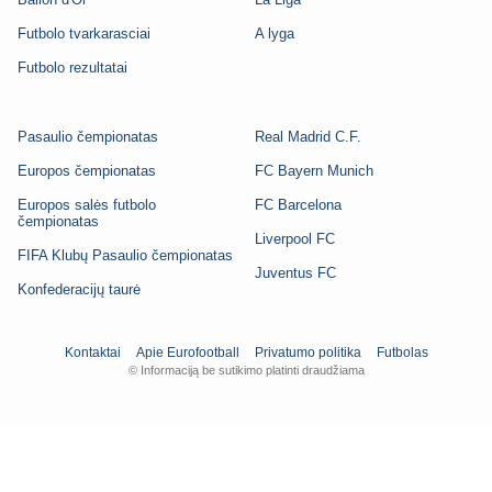
Futbolo tvarkarasciai
A lyga
Futbolo rezultatai
Pasaulio čempionatas
Real Madrid C.F.
Europos čempionatas
FC Bayern Munich
Europos salės futbolo
FC Barcelona
čempionatas
Liverpool FC
FIFA Klubų Pasaulio čempionatas
Juventus FC
Konfederacijų taurė
Kontaktai
Apie Eurofootball
Privatumo politika
Futbolas
© Informaciją be sutikimo platinti draudžiama