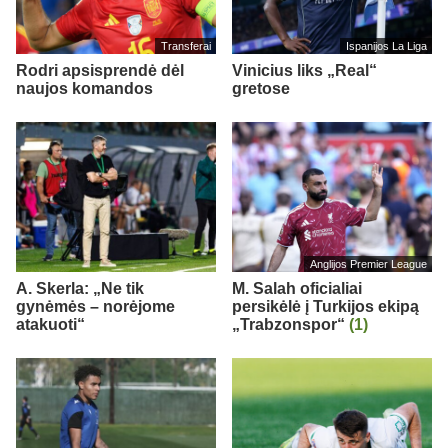
Transferai
Ispanijos La Liga
Rodri apsisprendė dėl
Vinicius liks „Real“
naujos komandos
gretose
Anglijos Premier League
A. Skerla: „Ne tik
M. Salah oficialiai
gynėmės – norėjome
persikėlė į Turkijos ekipą
atakuoti“
„Trabzonspor“
(1)