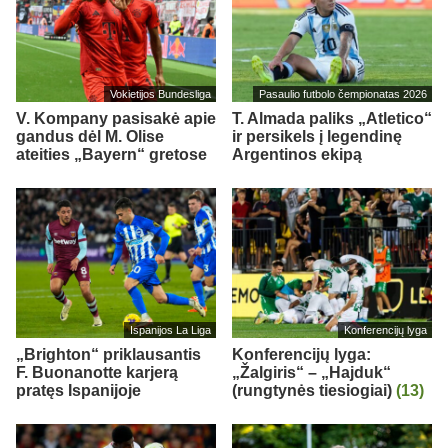
Vokietijos Bundesliga
Pasaulio futbolo čempionatas 2026
V. Kompany pasisakė apie
T. Almada paliks „Atletico“
gandus dėl M. Olise
ir persikels į legendinę
ateities „Bayern“ gretose
Argentinos ekipą
Ispanijos La Liga
Konferencijų lyga
„Brighton“ priklausantis
Konferencijų lyga:
F. Buonanotte karjerą
„Žalgiris“ – „Hajduk“
pratęs Ispanijoje
(rungtynės tiesiogiai)
(13)