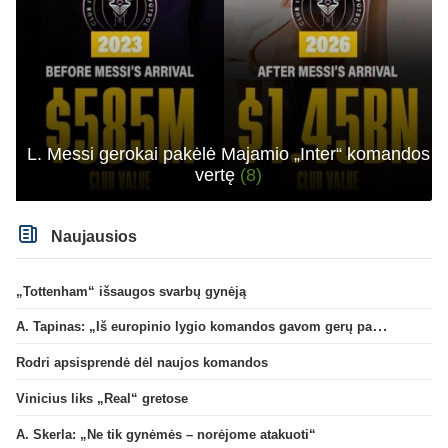
L. Messi gerokai pakėlė Majamio „Inter“ komandos
vertę
(8)
Naujausios
„Tottenham“ išsaugos svarbų gynėją
A. Tapinas: „Iš europinio lygio komandos gavom gerų pamokų“
Rodri apsisprendė dėl naujos komandos
Vinicius liks „Real“ gretose
A. Skerla: „Ne tik gynėmės – norėjome atakuoti“