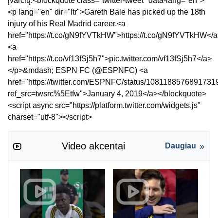
įvarčių.<blockquote class="twitter-tweet" data-lang="en">
<p lang="en" dir="ltr">Gareth Bale has picked up the 18th
injury of his Real Madrid career.<a
href="https://t.co/gN9fYVTkHW">https://t.co/gN9fYVTkHW</
<a
href="https://t.co/vf13fSj5h7">pic.twitter.com/vf13fSj5h7</a>
</p>&mdash; ESPN FC (@ESPNFC) <a
href="https://twitter.com/ESPNFC/status/108118857689173
ref_src=twsrc%5Etfw">January 4, 2019</a></blockquote>
<script async src="https://platform.twitter.com/widgets.js"
charset="utf-8"></script>
Video akcentai
Daugiau