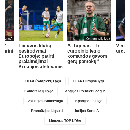
jos Serie A
Konferencijų lyga
ma“
Lietuvos klubų
A. Tapinas: „Iš
Vinici
legrini
pasirodymai
europinio lygio
greto
ks
Europoje: patirti
komandos gavom
pralaimėjimai
gerų pamokų“
Kroatijos atstovams
UEFA Čempionų Lyga
UEFA Europos lyga
Konferencijų lyga
Anglijos Premier League
Vokietijos Bundesliga
Ispanijos La Liga
Prancūzijos Ligue 1
Italijos Serie A
Lietuvos TOP LYGA