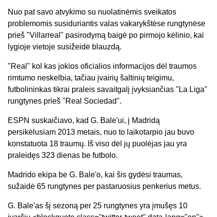
Nuo pat savo atvykimo su nuolatinėmis sveikatos
problemomis susiduriantis valas vakarykštėse rungtynėse
prieš "Villarreal" pasirodymą baigė po pirmojo kėlinio, kai
lygioje vietoje susižeidė blauzdą.
"Real" kol kas jokios oficialios informacijos dėl traumos
rimtumo neskelbia, tačiau įvairių šaltinių teigimu,
futbolininkas tikrai praleis savaitgalį įvyksiančias "La Liga"
rungtynes prieš "Real Sociedad".
ESPN suskaičiavo, kad G. Bale'ui, į Madridą
persikėlusiam 2013 metais, nuo to laikotarpio jau buvo
konstatuota 18 traumų. Iš viso dėl jų puolėjas jau yra
praleidęs 323 dienas be futbolo.
Madrido ekipa be G. Bale'o, kai šis gydėsi traumas,
sužaidė 65 rungtynes per pastaruosius penkerius metus.
G. Bale'as šį sezoną per 25 rungtynes yra įmušęs 10