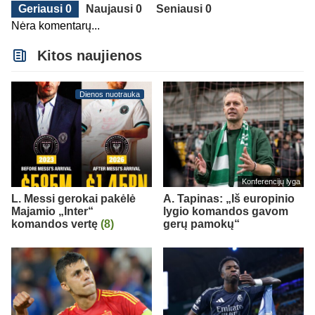
Geriausi 0
Naujausi 0
Seniausi 0
Nėra komentarų...
Kitos naujienos
Dienos nuotrauka
Konferencijų lyga
L. Messi gerokai pakėlė
A. Tapinas: „Iš europinio
Majamio „Inter“
lygio komandos gavom
komandos vertę
(8)
gerų pamokų“