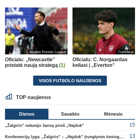
Anglijos Premier League
Transferai
Oficialu: „Newcastle“
Oficialu: C. Norgaardas
pristatė naują strategą
(1)
keliasi į „Everton“
VISOS FUTBOLO NAUJIENOS
TOP naujienos
Dienos
Savaitės
Mėnesio
15
„Žalgiris“ neturėjo šansų prieš „Hajduk“
13
Konferencijų lyga: „Žalgiris“ – „Hajduk“ (rungtynės tiesiogiai)