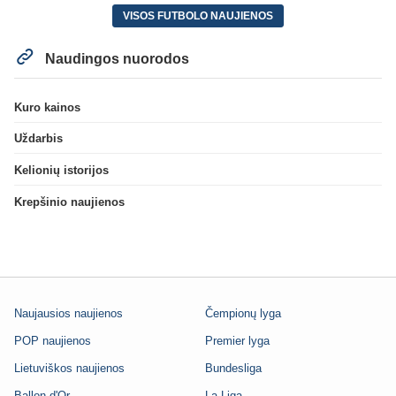
VISOS FUTBOLO NAUJIENOS
Naudingos nuorodos
Kuro kainos
Uždarbis
Kelionių istorijos
Krepšinio naujienos
Naujausios naujienos
Čempionų lyga
POP naujienos
Premier lyga
Lietuviškos naujienos
Bundesliga
Ballon d'Or
La Liga