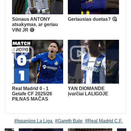
Sūnaus ANTONY
Geriausias duetas? 🤔
atsakymas, ar geriau
VINI JR 😅
Real Madrid 0 - 1
YAN DIOMANDE
Getafe CF 2025/26
įvarčiai LALIGOJE
PILNAS MAČAS
#Ispanijos La Liga
#Gareth Bale
#Real Madrid C.F.