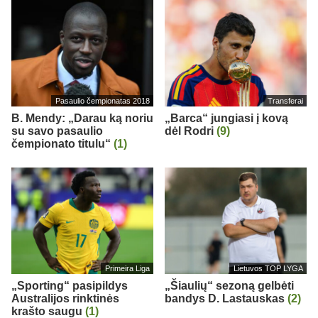
Pasaulio čempionatas 2018
Transferai
B. Mendy: „Darau ką noriu
„Barca“ jungiasi į kovą
su savo pasaulio
dėl Rodri
(9)
čempionato titulu“
(1)
Primeira Liga
Lietuvos TOP LYGA
„Sporting“ pasipildys
„Šiaulių“ sezoną gelbėti
Australijos rinktinės
bandys D. Lastauskas
(2)
krašto saugu
(1)