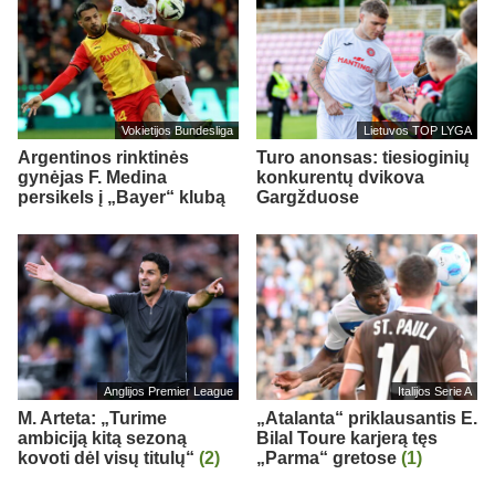
Vokietijos Bundesliga
Lietuvos TOP LYGA
Argentinos rinktinės
Turo anonsas: tiesioginių
gynėjas F. Medina
konkurentų dvikova
persikels į „Bayer“ klubą
Gargžduose
Anglijos Premier League
Italijos Serie A
M. Arteta: „Turime
„Atalanta“ priklausantis E.
ambiciją kitą sezoną
Bilal Toure karjerą tęs
kovoti dėl visų titulų“
(2)
„Parma“ gretose
(1)