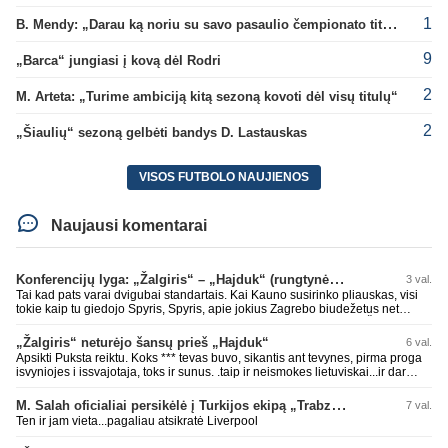
1
B. Mendy: „Darau ką noriu su savo pasaulio čempionato titulu“
9
„Barca“ jungiasi į kovą dėl Rodri
2
M. Arteta: „Turime ambiciją kitą sezoną kovoti dėl visų titulų“
2
„Šiaulių“ sezoną gelbėti bandys D. Lastauskas
VISOS FUTBOLO NAUJIENOS
Naujausi komentarai
Konferencijų lyga: „Žalgiris“ – „Hajduk“ (rungtynės tiesiogiai)
3 val.
Tai kad pats varai dvigubai standartais. Kai Kauno susirinko pliauskas, visi
tokie kaip tu giedojo Spyris, Spyris, apie jokius Zagrebo biudežetus net
nekalbėjot. Dabar kai Spartakas gavo per rudają, tai jau pz BIUDŽETAS
daug didesnis. Tfu ant tokių.
„Žalgiris“ neturėjo šansų prieš „Hajduk“
6 val.
Apsikti Puksta reiktu. Koks *** tevas buvo, sikantis ant tevynes, pirma proga
isvyniojes i issvajotaja, toks ir sunus. .taip ir neismokes lietuviskai...ir dar
pasimaives pries ziurovus po golo...aciu, ne...nebent vertybiu neturintis
laurynas ikalbins
M. Salah oficialiai persikėlė į Turkijos ekipą „Trabzonspor“
7 val.
Ten ir jam vieta...pagaliau atsikratė Liverpool