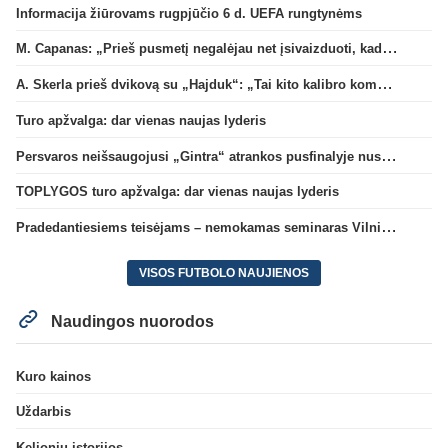
Informacija žiūrovams rugpjūčio 6 d. UEFA rungtynėms
M. Capanas: „Prieš pusmetį negalėjau net įsivaizduoti, kad žaisime prieš „Hajduk“
A. Skerla prieš dvikovą su „Hajduk“: „Tai kito kalibro komanda“
Turo apžvalga: dar vienas naujas lyderis
Persvaros neišsaugojusi „Gintra“ atrankos pusfinalyje nusileido Škotijos čempionėms
TOPLYGOS turo apžvalga: dar vienas naujas lyderis
Pradedantiesiems teisėjams – nemokamas seminaras Vilniuje šį penktadienį
VISOS FUTBOLO NAUJIENOS
Naudingos nuorodos
Kuro kainos
Uždarbis
Kelionių istorijos