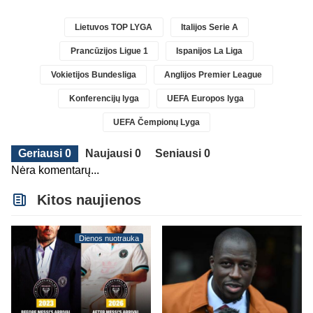
Lietuvos TOP LYGA
Italijos Serie A
Prancūzijos Ligue 1
Ispanijos La Liga
Vokietijos Bundesliga
Anglijos Premier League
Konferencijų lyga
UEFA Europos lyga
UEFA Čempionų Lyga
Geriausi 0
Naujausi 0
Seniausi 0
Nėra komentarų...
Kitos naujienos
Dienos nuotrauka