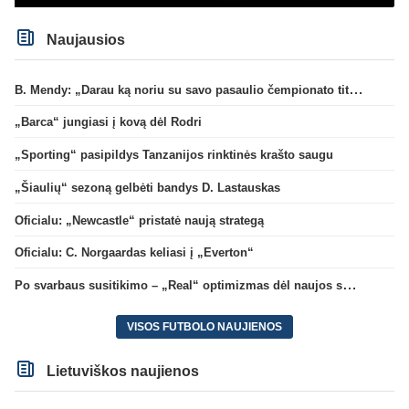
Naujausios
B. Mendy: „Darau ką noriu su savo pasaulio čempionato titulu“
„Barca“ jungiasi į kovą dėl Rodri
„Sporting“ pasipildys Tanzanijos rinktinės krašto saugu
„Šiaulių“ sezoną gelbėti bandys D. Lastauskas
Oficialu: „Newcastle“ pristatė naują strategą
Oficialu: C. Norgaardas keliasi į „Everton“
Po svarbaus susitikimo – „Real“ optimizmas dėl naujos sutarties su Viniciumi
VISOS FUTBOLO NAUJIENOS
Lietuviškos naujienos