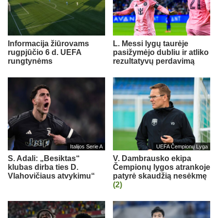
Informacija žiūrovams
L. Messi lygų taurėje
rugpjūčio 6 d. UEFA
pasižymėjo dubliu ir atliko
rungtynėms
rezultatyvų perdavimą
Italijos Serie A
UEFA Čempionų Lyga
S. Adali: „Besiktas“
V. Dambrausko ekipa
klubas dirba ties D.
Čempionų lygos atrankoje
Vlahovičiaus atvykimu“
patyrė skaudžią nesėkmę
(2)