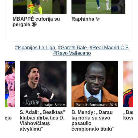
MBAPPÉ euforija su
Raphinha ✨
pergale 🤩
#Ispanijos La Liga
#Gareth Bale
#Real Madrid C.F.
#Rayo Vallecano
Italijos Serie A
Pasaulio čempionatas 2018
S. Adali: „Besiktas“
B. Mendy: „Darau
„Barca
ymėjo
klubas dirba ties D.
ką noriu su savo
kovą d
o
Vlahovičiaus
pasaulio
atvykimu“
čempionato titulu“