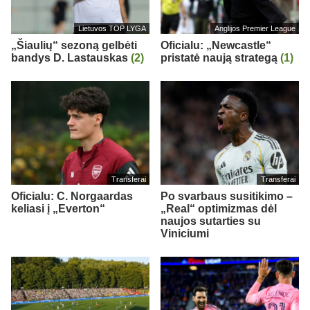
Lietuvos TOP LYGA
Anglijos Premier League
„Šiaulių“ sezoną gelbėti
Oficialu: „Newcastle“
bandys D. Lastauskas
(2)
pristatė naują strategą
(1)
Transferai
Transferai
Oficialu: C. Norgaardas
Po svarbaus susitikimo –
keliasi į „Everton“
„Real“ optimizmas dėl
naujos sutarties su
Viniciumi