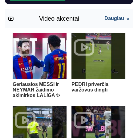
Video akcentai
Daugiau
Geriausios MESSI ir
PEDRI priverčia
NEYMAR žaidimo
varžovus dingti
akimirkos LALIGA ✨