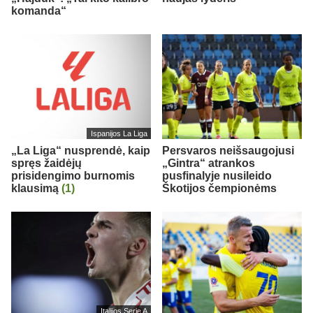
komanda“
Ispanijos La Liga
„La Liga“ nusprendė, kaip
Persvaros neišsaugojusi
spręs žaidėjų
„Gintra“ atrankos
prisidengimo burnomis
pusfinalyje nusileido
klausimą
(1)
Škotijos čempionėms
Italijos Serie A