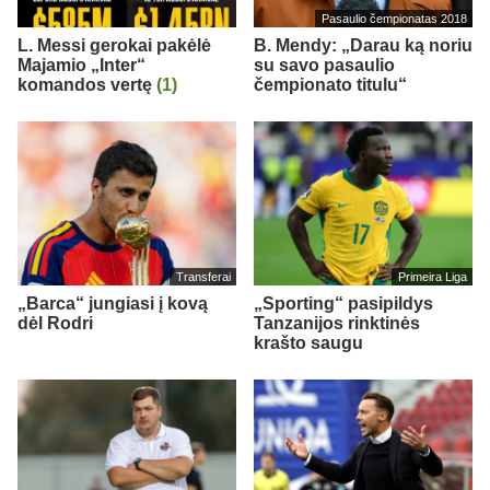
Pasaulio čempionatas 2018
L. Messi gerokai pakėlė
B. Mendy: „Darau ką noriu
Majamio „Inter“
su savo pasaulio
komandos vertę
(1)
čempionato titulu“
Transferai
Primeira Liga
„Barca“ jungiasi į kovą
„Sporting“ pasipildys
dėl Rodri
Tanzanijos rinktinės
krašto saugu