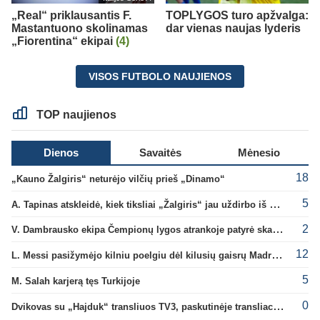
„Real“ priklausantis F.
TOPLYGOS turo apžvalga:
Mastantuono skolinamas
dar vienas naujas lyderis
„Fiorentina“ ekipai
(4)
VISOS FUTBOLO NAUJIENOS
TOP naujienos
Dienos
Savaitės
Mėnesio
18
„Kauno Žalgiris“ neturėjo vilčių prieš „Dinamo“
5
A. Tapinas atskleidė, kiek tiksliai „Žalgiris“ jau uždirbo iš UEFA premijų
2
V. Dambrausko ekipa Čempionų lygos atrankoje patyrė skaudžią nesėkmę
12
L. Messi pasižymėjo kilniu poelgiu dėl kilusių gaisrų Madride
5
M. Salah karjerą tęs Turkijoje
0
Dvikovas su „Hajduk“ transliuos TV3, paskutinėje transliacijoje – nauji rekordai