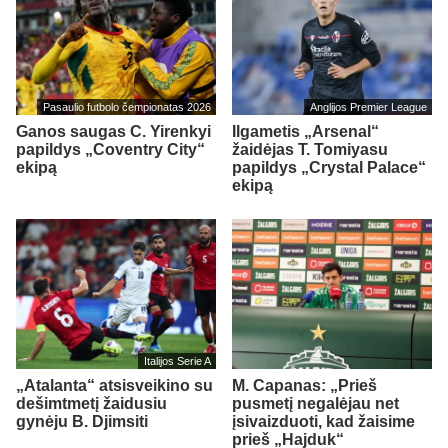
Pasaulio futbolo čempionatas 2026
Anglijos Premier League
Ganos saugas C. Yirenkyi
Ilgametis „Arsenal“
papildys „Coventry City“
žaidėjas T. Tomiyasu
ekipą
papildys „Crystal Palace“
ekipą
Italijos Serie A
„Atalanta“ atsisveikino su
M. Capanas: „Prieš
dešimtmetį žaidusiu
pusmetį negalėjau net
gynėju B. Djimsiti
įsivaizduoti, kad žaisime
prieš „Hajduk“