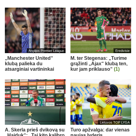
Anglijos Premier League
Eredivisie
„Manchester United“
M. ter Stegenas: „Turime
klubą palieka du
grąžinti „Ajax“ klubą ten,
atsarginiai vartininkai
kur jam priklauso“
(1)
Lietuvos TOP LYGA
A. Skerla prieš dvikovą su
Turo apžvalga: dar vienas
„Hajduk“: „Tai kito kalibro
naujas lyderis