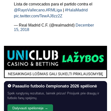
Lista de convocados para el partido contra el
@RayoVallecano
.
#RMLiga
|
#HalaMadrid
pic.twitter.com/TewAJ8zz2Z
— Real Madrid C.F. (@realmadrid)
December
15, 2018
⚽ Pasaulio futbolo čempionato 2026 spėlionė
Spėk rungtynių rezultatus, laimėk prizus! Prisijunk prie draugų ir
futbolo fanų spėjimų.
Dalyvauti spėlionėje →