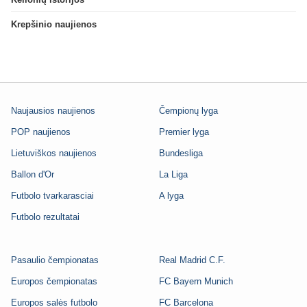
Krepšinio naujienos
Naujausios naujienos
Čempionų lyga
POP naujienos
Premier lyga
Lietuviškos naujienos
Bundesliga
Ballon d'Or
La Liga
Futbolo tvarkarasciai
A lyga
Futbolo rezultatai
Pasaulio čempionatas
Real Madrid C.F.
Europos čempionatas
FC Bayern Munich
Europos salės futbolo
FC Barcelona