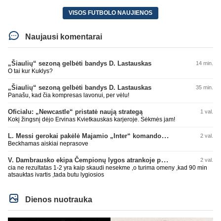
VISOS FUTBOLO NAUJIENOS
Naujausi komentarai
„Šiaulių“ sezoną gelbėti bandys D. Lastauskas
14 min.
O tai kur Kuklys?
„Šiaulių“ sezoną gelbėti bandys D. Lastauskas
35 min.
Panašu, kad čia kompresas lavonui, per vėlu!
Oficialu: „Newcastle“ pristatė naują strategą
1 val.
Kokį žingsnį dėjo Ervinas Kvietkauskas karjeroje. Sėkmės jam!
L. Messi gerokai pakėlė Majamio „Inter“ komandos vertę
2 val.
Beckhamas aiskiai neprasove
V. Dambrausko ekipa Čempionų lygos atrankoje patyrė skaudžią nesėkmę
2 val.
cia ne rezultatas 1-2 yra kaip skaudi nesekme ,o turima omeny ,kad 90 min
atsauktas ivartis ,tada butu lygiosios
Dienos nuotrauka