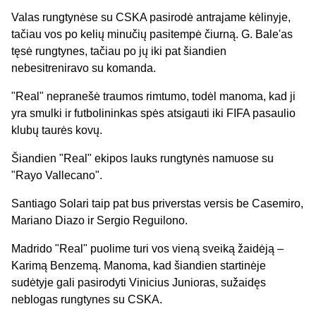
Valas rungtynėse su CSKA pasirodė antrajame kėlinyje,
tačiau vos po kelių minučių pasitempė čiurną. G. Bale'as
tęsė rungtynes, tačiau po jų iki pat šiandien
nebesitreniravo su komanda.
"Real" nepranešė traumos rimtumo, todėl manoma, kad ji
yra smulki ir futbolininkas spės atsigauti iki FIFA pasaulio
klubų taurės kovų.
Šiandien "Real" ekipos lauks rungtynės namuose su
"Rayo Vallecano".
Santiago Solari taip pat bus priverstas versis be Casemiro,
Mariano Diazo ir Sergio Reguilono.
Madrido "Real" puolime turi vos vieną sveiką žaidėją –
Karimą Benzemą. Manoma, kad šiandien startinėje
sudėtyje gali pasirodyti Vinicius Junioras, sužaidęs
neblogas rungtynes su CSKA.