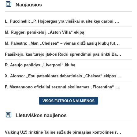
Naujausios
L. Puccinelli: „P. Hojbergas yra visiškai susitelkęs darbui Marselyje“
M. Ruggeri persikels į „Aston Villa“ ekipą
M. Palestra: „Man „Chelsea“ – vienas didžiausių klubų futbole“
Paaiškėjo, kas turėjo įtakos Rodri sprendimui pasirinkti Barselonos pusę
R. Araujo papildys „Liverpool“ klubą
X. Alonso: „Esu patenkintas dabartiniais „Chelsea“ ekipos vartininkais“
F. Mastanuono oficialiai sezonui skolinamas „Fiorentina“ ekipai
VISOS FUTBOLO NAUJIENOS
Lietuviškos naujienos
Vaikinų U15 rinktinė Taline sužaidė pirmąsias kontrolines rungtynes