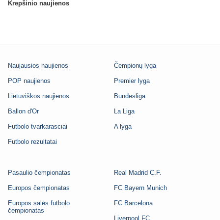
Krepšinio naujienos
Naujausios naujienos
Čempionų lyga
POP naujienos
Premier lyga
Lietuviškos naujienos
Bundesliga
Ballon d'Or
La Liga
Futbolo tvarkarasciai
A lyga
Futbolo rezultatai
Pasaulio čempionatas
Real Madrid C.F.
Europos čempionatas
FC Bayern Munich
Europos salės futbolo
FC Barcelona
čempionatas
Liverpool FC