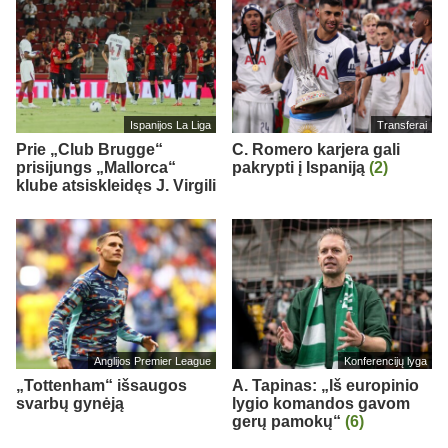
Ispanijos La Liga
Transferai
Prie „Club Brugge“
C. Romero karjera gali
prisijungs „Mallorca“
pakrypti į Ispaniją
(2)
klube atsiskleidęs J. Virgili
Anglijos Premier League
Konferencijų lyga
„Tottenham“ išsaugos
A. Tapinas: „Iš europinio
svarbų gynėją
lygio komandos gavom
gerų pamokų“
(6)