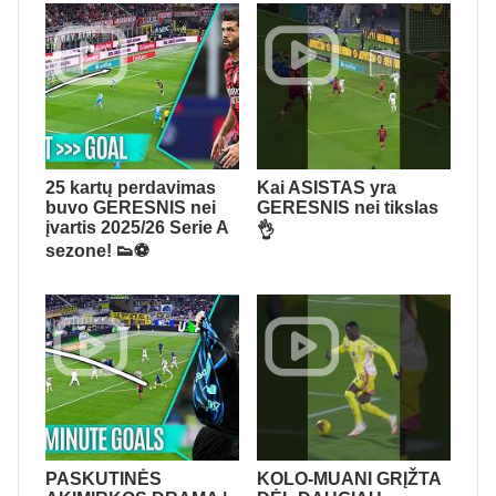
25 kartų perdavimas
Kai ASISTAS yra
buvo GERESNIS nei
GERESNIS nei tikslas
įvartis 2025/26 Serie A
👌
sezone! 👟⚽
PASKUTINĖS
KOLO-MUANI GRĮŽTA