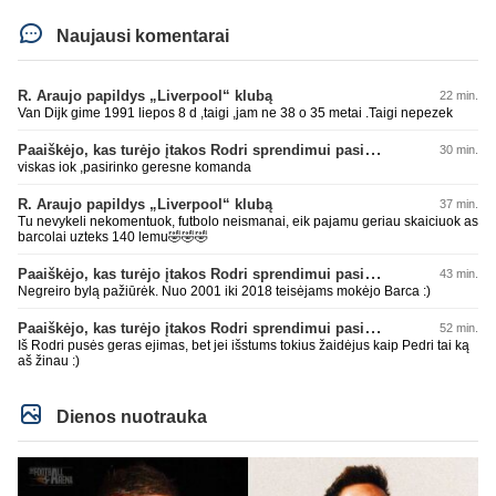
Naujausi komentarai
R. Araujo papildys „Liverpool“ klubą
22 min.
Van Dijk gime 1991 liepos 8 d ,taigi ,jam ne 38 o 35 metai .Taigi nepezek
Paaiškėjo, kas turėjo įtakos Rodri sprendimui pasirinkti Barselonos pusę
30 min.
viskas iok ,pasirinko geresne komanda
R. Araujo papildys „Liverpool“ klubą
37 min.
Tu nevykeli nekomentuok, futbolo neismanai, eik pajamu geriau skaiciuok as
barcolai uzteks 140 lemu🤣🤣🤣
Paaiškėjo, kas turėjo įtakos Rodri sprendimui pasirinkti Barselonos pusę
43 min.
Negreiro bylą pažiūrėk. Nuo 2001 iki 2018 teisėjams mokėjo Barca :)
Paaiškėjo, kas turėjo įtakos Rodri sprendimui pasirinkti Barselonos pusę
52 min.
Iš Rodri pusės geras ejimas, bet jei išstums tokius žaidėjus kaip Pedri tai ką
aš žinau :)
Dienos nuotrauka