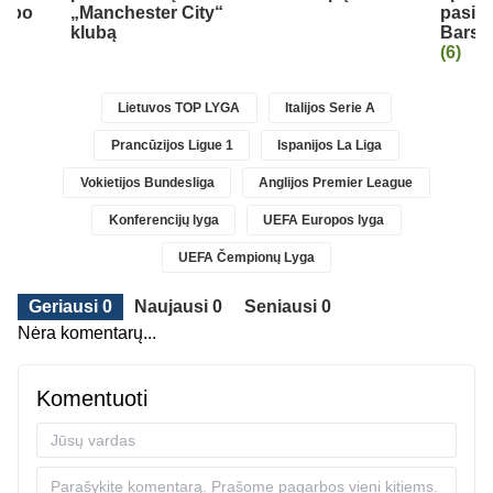
lubo
„Manchester City“
pasiri
klubą
Barse
(6)
Lietuvos TOP LYGA
Italijos Serie A
Prancūzijos Ligue 1
Ispanijos La Liga
Vokietijos Bundesliga
Anglijos Premier League
Konferencijų lyga
UEFA Europos lyga
UEFA Čempionų Lyga
Geriausi 0
Naujausi 0
Seniausi 0
Nėra komentarų...
Komentuoti