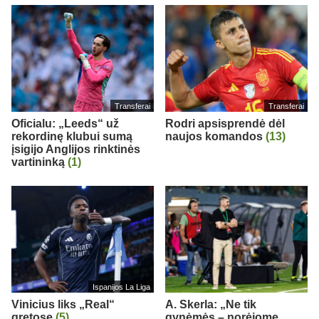
Transferai
Transferai
Oficialu: „Leeds“ už
Rodri apsisprendė dėl
rekordinę klubui sumą
naujos komandos
(13)
įsigijo Anglijos rinktinės
vartininką
(1)
Ispanijos La Liga
Vinicius liks „Real“
A. Skerla: „Ne tik
gretose
(5)
gynėmės – norėjome