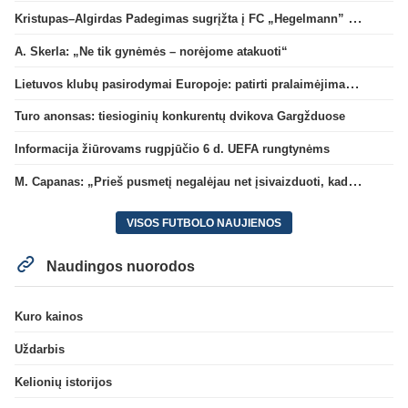
Kristupas–Algirdas Padegimas sugrįžta į FC „Hegelmann” B sudėtį
A. Skerla: „Ne tik gynėmės – norėjome atakuoti“
Lietuvos klubų pasirodymai Europoje: patirti pralaimėjimai Kroatijos atstovams
Turo anonsas: tiesioginių konkurentų dvikova Gargžduose
Informacija žiūrovams rugpjūčio 6 d. UEFA rungtynėms
M. Capanas: „Prieš pusmetį negalėjau net įsivaizduoti, kad žaisime prieš „Hajduk“
VISOS FUTBOLO NAUJIENOS
Naudingos nuorodos
Kuro kainos
Uždarbis
Kelionių istorijos