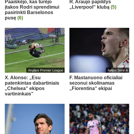
Paaiškėjo, kas turėjo
R. Araujo papildys
įtakos Rodri sprendimui
„Liverpool“ klubą
(5)
pasirinkti Barselonos
pusę
(6)
Anglijos Premier League
Italijos Serie A
X. Alonso: „Esu
F. Mastanuono oficialiai
patenkintas dabartiniais
sezonui skolinamas
„Chelsea“ ekipos
„Fiorentina“ ekipai
vartininkais“