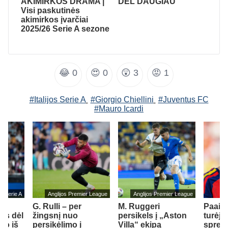
AKIMIRKOS DRAMA |
DĖL DAUGIAU
Visi paskutinės
akimirkos įvarčiai
2025/26 Serie A sezone
😂
0
😍
0
😲
3
😡
1
#Italijos Serie A
#Giorgio Chiellini
#Juventus FC
#Mauro Icardi
jos Serie A
Anglijos Premier League
Anglijos Premier League
G. Rulli – per
M. Ruggeri
Paaišk
us dėl
žingsnį nuo
persikels į „Aston
turėjo
mo iš
persikėlimo į
Villa“ ekipą
spren