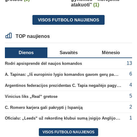
atakuoti“
(1)
VISOS FUTBOLO NAUJIENOS
TOP naujienos
Dienos
Savaitės
Mėnesio
13
Rodri apsisprendė dėl naujos komandos
6
A. Tapinas: „Iš europinio lygio komandos gavom gerų pamokų“
4
Argentinos federacijos prezidentas C. Tapia negailėjo pagyrų G. Infantino
5
Vinicius liks „Real“ gretose
2
C. Romero karjera gali pakrypti į Ispaniją
1
Oficialu: „Leeds“ už rekordinę klubui sumą įsigijo Anglijos rinktinės vartininką
VISOS FUTBOLO NAUJIENOS