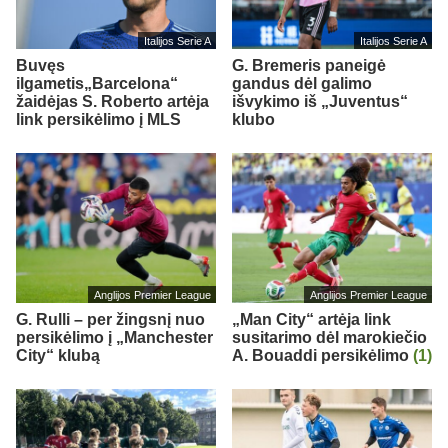
Italijos Serie A
Italijos Serie A
Buvęs
G. Bremeris paneigė
ilgametis„Barcelona“
gandus dėl galimo
žaidėjas S. Roberto artėja
išvykimo iš „Juventus“
link persikėlimo į MLS
klubo
Anglijos Premier League
Anglijos Premier League
G. Rulli – per žingsnį nuo
„Man City“ artėja link
persikėlimo į „Manchester
susitarimo dėl marokiečio
City“ klubą
A. Bouaddi persikėlimo
(1)