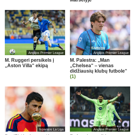
Anglijos Premier League
Anglijos Premier League
M. Ruggeri persikels į
M. Palestra: „Man
„Aston Villa“ ekipą
„Chelsea“ – vienas
didžiausių klubų futbole“
(1)
Ispanijos La Liga
Anglijos Premier League