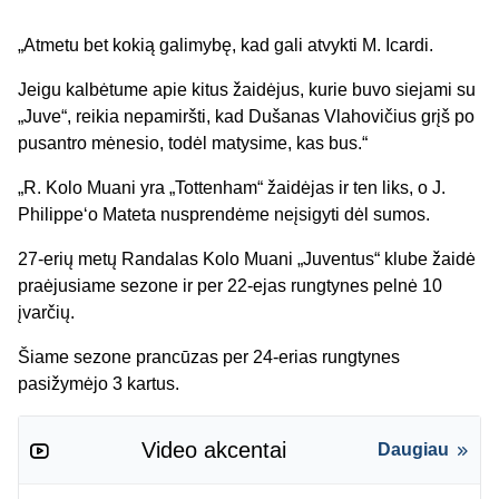
„Atmetu bet kokią galimybę, kad gali atvykti M. Icardi.
Jeigu kalbėtume apie kitus žaidėjus, kurie buvo siejami su
„Juve“, reikia nepamiršti, kad Dušanas Vlahovičius grįš po
pusantro mėnesio, todėl matysime, kas bus.“
„R. Kolo Muani yra „Tottenham“ žaidėjas ir ten liks, o J.
Philippe‘o Mateta nusprendėme neįsigyti dėl sumos.
27-erių metų Randalas Kolo Muani „Juventus“ klube žaidė
praėjusiame sezone ir per 22-ejas rungtynes pelnė 10
įvarčių.
Šiame sezone prancūzas per 24-erias rungtynes
pasižymėjo 3 kartus.
Video akcentai
Daugiau