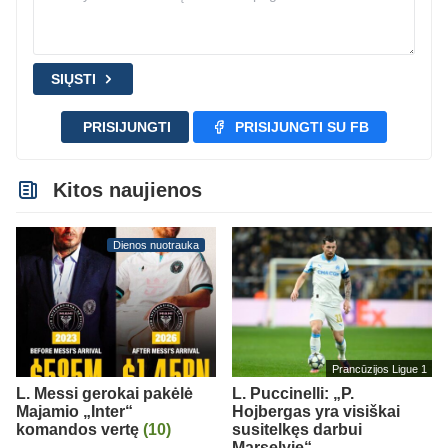
SIŲSTI
PRISIJUNGTI
PRISIJUNGTI SU FB
Kitos naujienos
Dienos nuotrauka
Prancūzijos Ligue 1
L. Messi gerokai pakėlė
L. Puccinelli: „P.
Majamio „Inter“
Hojbergas yra visiškai
komandos vertę
(10)
susitelkęs darbui
Marselyje“