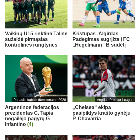
Vaikinų U15 rinktinė Taline
Kristupas–Algirdas
sužaidė pirmąsias
Padegimas sugrįžta į FC
kontrolines rungtynes
„Hegelmann” B sudėtį
Pasaulio futbolo čempionatas 2026
Anglijos Premier League
Argentinos federacijos
„Chelsea“ ekipa
prezidentas C. Tapia
pasipildys krašto gynėju
negailėjo pagyrų G.
P. Chavarria
Infantino
(4)