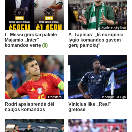
Konferencijų lyga
L. Messi gerokai pakėlė
A. Tapinas: „Iš europinio
Majamio „Inter“
lygio komandos gavom
komandos vertę
(8)
gerų pamokų“
Transferai
Ispanijos La Liga
Rodri apsisprendė dėl
Vinicius liks „Real“
naujos komandos
gretose