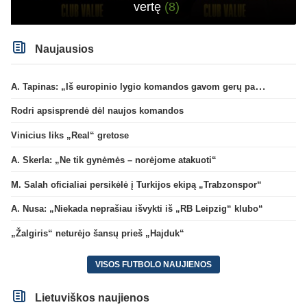
vertę
(8)
Naujausios
A. Tapinas: „Iš europinio lygio komandos gavom gerų pamokų“
Rodri apsisprendė dėl naujos komandos
Vinicius liks „Real“ gretose
A. Skerla: „Ne tik gynėmės – norėjome atakuoti“
M. Salah oficialiai persikėlė į Turkijos ekipą „Trabzonspor“
A. Nusa: „Niekada neprašiau išvykti iš „RB Leipzig“ klubo“
„Žalgiris“ neturėjo šansų prieš „Hajduk“
VISOS FUTBOLO NAUJIENOS
Lietuviškos naujienos