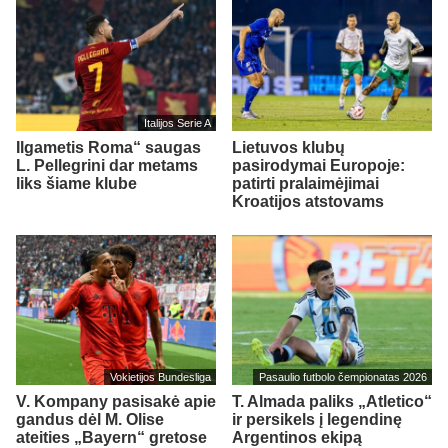
Italijos Serie A
Ilgametis Roma“ saugas
Lietuvos klubų
L. Pellegrini dar metams
pasirodymai Europoje:
liks šiame klube
patirti pralaimėjimai
Kroatijos atstovams
Vokietijos Bundesliga
Pasaulio futbolo čempionatas 2026
V. Kompany pasisakė apie
T. Almada paliks „Atletico“
gandus dėl M. Olise
ir persikels į legendinę
ateities „Bayern“ gretose
Argentinos ekipą