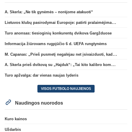
A. Skerla: „Ne tik gynėmės – norėjome atakuoti“
Lietuvos klubų pasirodymai Europoje: patirti pralaimėjimai Kroatijos atstovams
Turo anonsas: tiesioginių konkurentų dvikova Gargžduose
Informacija žiūrovams rugpjūčio 6 d. UEFA rungtynėms
M. Capanas: „Prieš pusmetį negalėjau net įsivaizduoti, kad žaisime prieš „Hajduk“
A. Skerla prieš dvikovą su „Hajduk“: „Tai kito kalibro komanda“
Turo apžvalga: dar vienas naujas lyderis
VISOS FUTBOLO NAUJIENOS
Naudingos nuorodos
Kuro kainos
Uždarbis