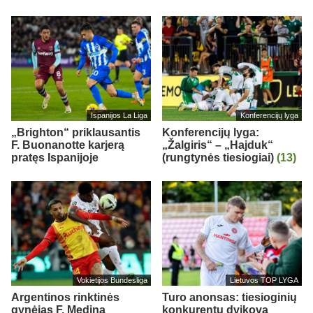
Ispanijos La Liga
Konferencijų lyga
„Brighton“ priklausantis
Konferencijų lyga:
F. Buonanotte karjerą
„Žalgiris“ – „Hajduk“
pratęs Ispanijoje
(rungtynės tiesiogiai)
(13)
Vokietijos Bundesliga
Lietuvos TOP LYGA
Argentinos rinktinės
Turo anonsas: tiesioginių
gynėjas F. Medina
konkurentų dvikova