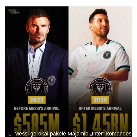
CR atveju - numusima.
L. Messi gerokai pakėlė Majamio „Inter“ komandos