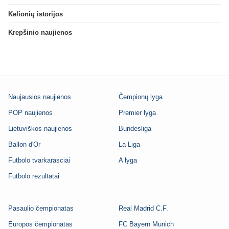
Kelionių istorijos
Krepšinio naujienos
Naujausios naujienos
Čempionų lyga
POP naujienos
Premier lyga
Lietuviškos naujienos
Bundesliga
Ballon d'Or
La Liga
Futbolo tvarkarasciai
A lyga
Futbolo rezultatai
Pasaulio čempionatas
Real Madrid C.F.
Europos čempionatas
FC Bayern Munich