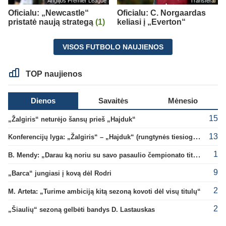
Anglijos Premier League
Transferai
Oficialu: „Newcastle“
Oficialu: C. Norgaardas
pristatė naują strategą
(1)
keliasi į „Everton“
VISOS FUTBOLO NAUJIENOS
TOP naujienos
Dienos
Savaitės
Mėnesio
15
„Žalgiris“ neturėjo šansų prieš „Hajduk“
13
Konferencijų lyga: „Žalgiris“ – „Hajduk“ (rungtynės tiesiogiai)
1
B. Mendy: „Darau ką noriu su savo pasaulio čempionato titulu“
9
„Barca“ jungiasi į kovą dėl Rodri
2
M. Arteta: „Turime ambiciją kitą sezoną kovoti dėl visų titulų“
2
„Šiaulių“ sezoną gelbėti bandys D. Lastauskas