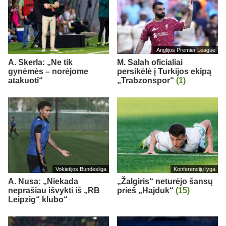
Anglijos Premier League
A. Skerla: „Ne tik
M. Salah oficialiai
gynėmės – norėjome
persikėlė į Turkijos ekipą
atakuoti“
„Trabzonspor“
(1)
Vokietijos Bundesliga
Konferencijų lyga
A. Nusa: „Niekada
„Žalgiris“ neturėjo šansų
neprašiau išvykti iš „RB
prieš „Hajduk“
(15)
Leipzig“ klubo“