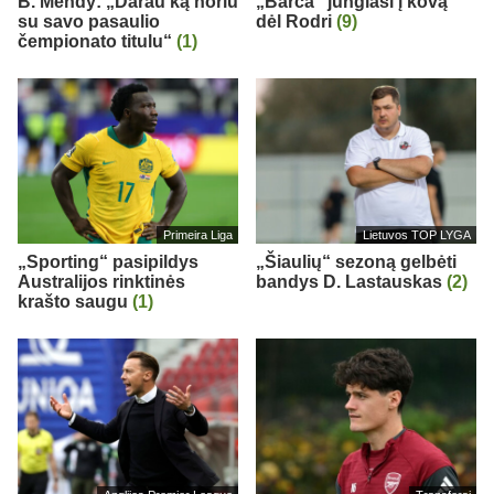
B. Mendy: „Darau ką noriu
„Barca“ jungiasi į kovą
su savo pasaulio
dėl Rodri
(9)
čempionato titulu“
(1)
Primeira Liga
Lietuvos TOP LYGA
„Sporting“ pasipildys
„Šiaulių“ sezoną gelbėti
Australijos rinktinės
bandys D. Lastauskas
(2)
krašto saugu
(1)