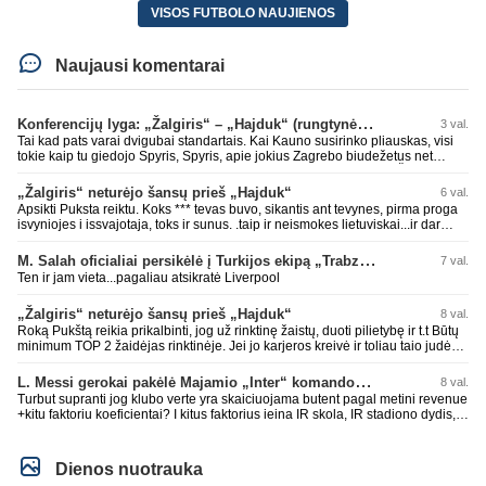
VISOS FUTBOLO NAUJIENOS
Naujausi komentarai
Konferencijų lyga: „Žalgiris“ – „Hajduk“ (rungtynės tiesiogiai)
3 val.
Tai kad pats varai dvigubai standartais. Kai Kauno susirinko pliauskas, visi
tokie kaip tu giedojo Spyris, Spyris, apie jokius Zagrebo biudežetus net
nekalbėjot. Dabar kai Spartakas gavo per rudają, tai jau pz BIUDŽETAS
daug didesnis. Tfu ant tokių.
„Žalgiris“ neturėjo šansų prieš „Hajduk“
6 val.
Apsikti Puksta reiktu. Koks *** tevas buvo, sikantis ant tevynes, pirma proga
isvyniojes i issvajotaja, toks ir sunus. .taip ir neismokes lietuviskai...ir dar
pasimaives pries ziurovus po golo...aciu, ne...nebent vertybiu neturintis
laurynas ikalbins
M. Salah oficialiai persikėlė į Turkijos ekipą „Trabzonspor“
7 val.
Ten ir jam vieta...pagaliau atsikratė Liverpool
„Žalgiris“ neturėjo šansų prieš „Hajduk“
8 val.
Roką Pukštą reikia prikalbinti, jog už rinktinę žaistų, duoti pilietybę ir t.t Būtų
minimum TOP 2 žaidėjas rinktinėje. Jei jo karjeros kreivė ir toliau taio judės,
bus per vėlu po to, nes JAV ji pasikvies žaisti.
L. Messi gerokai pakėlė Majamio „Inter“ komandos vertę
8 val.
Turbut supranti jog klubo verte yra skaiciuojama butent pagal metini revenue
+kitu faktoriu koeficientai? I kitus faktorius ieina IR skola, IR stadiono dydis,
IR lygos populiarumas, IR dar eile kitu dalyku. O tavo pamineta Barca kuo
puikiausiai sugeneravo rekordini 1.1B revenue, kas stipriai prisidejo prie
milzinisko klubo vertes suoli siemet. Be to, tie 200 pamineti cia yra visiskai
Dienos nuotrauka
on-point, jeigu jau musu mylimas D. prasneko apie klubo vertes kelima, arba