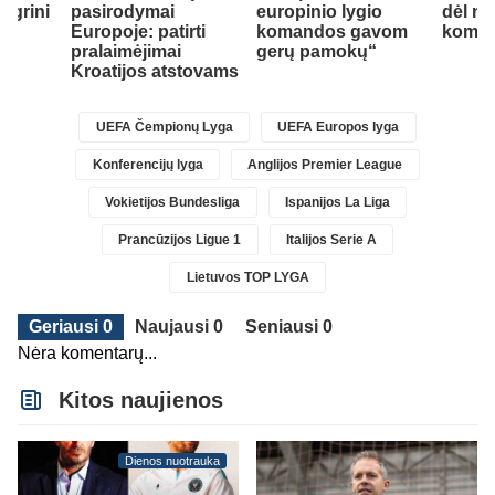
legrini
pasirodymai
europinio lygio
dėl na
ks
Europoje: patirti
komandos gavom
koma
pralaimėjimai
gerų pamokų“
Kroatijos atstovams
UEFA Čempionų Lyga
UEFA Europos lyga
Konferencijų lyga
Anglijos Premier League
Vokietijos Bundesliga
Ispanijos La Liga
Prancūzijos Ligue 1
Italijos Serie A
Lietuvos TOP LYGA
Geriausi 0
Naujausi 0
Seniausi 0
Nėra komentarų...
Kitos naujienos
Dienos nuotrauka