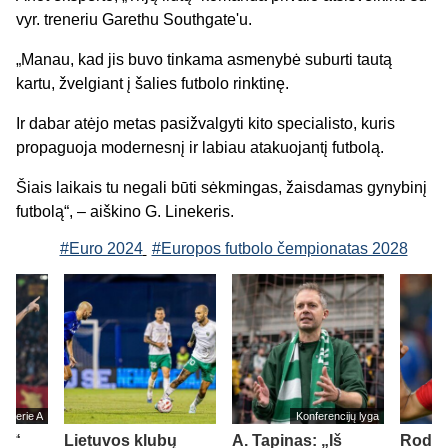
vyr. treneriu Garethu Southgate'u.
„Manau, kad jis buvo tinkama asmenybė suburti tautą
kartu, žvelgiant į šalies futbolo rinktinę.
Ir dabar atėjo metas pasižvalgyti kito specialisto, kuris
propaguoja modernesnį ir labiau atakuojantį futbolą.
Šiais laikais tu negali būti sėkmingas, žaisdamas gynybinį
futbolą“, – aiškino G. Linekeris.
#Euro 2024
#Europos futbolo čempionatas 2028
jos Serie A
Konferencijų lyga
ma“
Lietuvos klubų
A. Tapinas: „Iš
Rodri