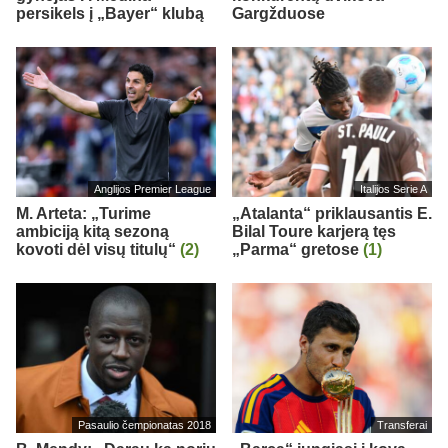
persikels į „Bayer“ klubą
Gargžduose
Anglijos Premier League
Italijos Serie A
M. Arteta: „Turime
„Atalanta“ priklausantis E.
ambiciją kitą sezoną
Bilal Toure karjerą tęs
kovoti dėl visų titulų“
(2)
„Parma“ gretose
(1)
Pasaulio čempionatas 2018
Transferai