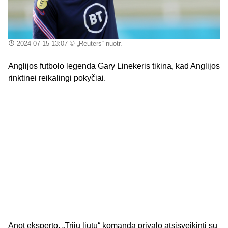
2024-07-15 13:07
© „Reuters“ nuotr.
Anglijos futbolo legenda Gary Linekeris tikina, kad Anglijos
rinktinei reikalingi pokyčiai.
Anot eksperto, „Trijų liūtų“ komanda privalo atsisveikinti su