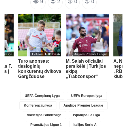
😂
9
😍
2
😲
0
😡
0
undesliga
Lietuvos TOP LYGA
Anglijos Premier League
Turo anonsas:
M. Salah oficialiai
A. Nu
jas F.
tiesioginių
persikėlė į Turkijos
nepraš
els į
konkurentų dvikova
ekipą
„RB L
ą
Gargžduose
„Trabzonspor“
klubo
UEFA Čempionų Lyga
UEFA Europos lyga
Konferencijų lyga
Anglijos Premier League
Vokietijos Bundesliga
Ispanijos La Liga
Prancūzijos Ligue 1
Italijos Serie A