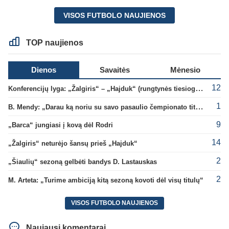
VISOS FUTBOLO NAUJIENOS
TOP naujienos
Dienos
Savaitės
Mėnesio
12
Konferencijų lyga: „Žalgiris“ – „Hajduk“ (rungtynės tiesiogiai)
1
B. Mendy: „Darau ką noriu su savo pasaulio čempionato titulu“
9
„Barca“ jungiasi į kovą dėl Rodri
14
„Žalgiris“ neturėjo šansų prieš „Hajduk“
2
„Šiaulių“ sezoną gelbėti bandys D. Lastauskas
2
M. Arteta: „Turime ambiciją kitą sezoną kovoti dėl visų titulų“
VISOS FUTBOLO NAUJIENOS
Naujausi komentarai