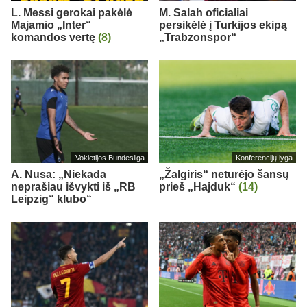
L. Messi gerokai pakėlė
M. Salah oficialiai
Majamio „Inter“
persikėlė į Turkijos ekipą
komandos vertę
(8)
„Trabzonspor“
Vokietijos Bundesliga
Konferencijų lyga
A. Nusa: „Niekada
„Žalgiris“ neturėjo šansų
neprašiau išvykti iš „RB
prieš „Hajduk“
(14)
Leipzig“ klubo“