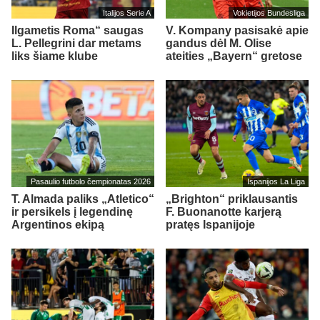
Italijos Serie A
Vokietijos Bundesliga
Ilgametis Roma“ saugas
V. Kompany pasisakė apie
L. Pellegrini dar metams
gandus dėl M. Olise
liks šiame klube
ateities „Bayern“ gretose
Pasaulio futbolo čempionatas 2026
Ispanijos La Liga
T. Almada paliks „Atletico“
„Brighton“ priklausantis
ir persikels į legendinę
F. Buonanotte karjerą
Argentinos ekipą
pratęs Ispanijoje