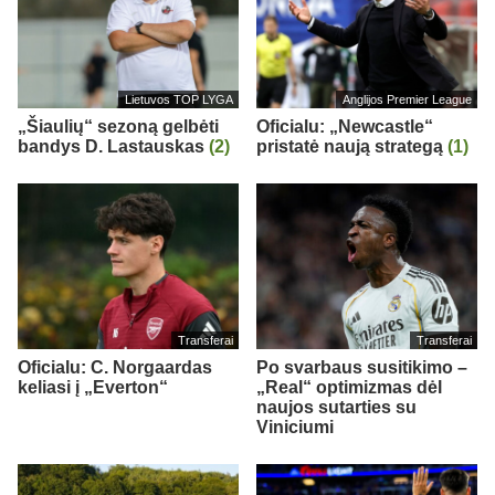
Lietuvos TOP LYGA
Anglijos Premier League
„Šiaulių“ sezoną gelbėti
Oficialu: „Newcastle“
bandys D. Lastauskas
(2)
pristatė naują strategą
(1)
Transferai
Transferai
Oficialu: C. Norgaardas
Po svarbaus susitikimo –
keliasi į „Everton“
„Real“ optimizmas dėl
naujos sutarties su
Viniciumi