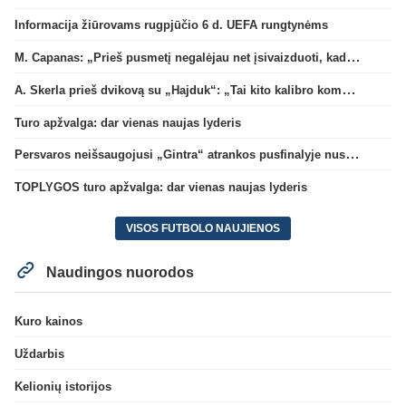
Informacija žiūrovams rugpjūčio 6 d. UEFA rungtynėms
M. Capanas: „Prieš pusmetį negalėjau net įsivaizduoti, kad žaisime prieš „Hajduk“
A. Skerla prieš dvikovą su „Hajduk“: „Tai kito kalibro komanda“
Turo apžvalga: dar vienas naujas lyderis
Persvaros neišsaugojusi „Gintra“ atrankos pusfinalyje nusileido Škotijos čempionėms
TOPLYGOS turo apžvalga: dar vienas naujas lyderis
VISOS FUTBOLO NAUJIENOS
Naudingos nuorodos
Kuro kainos
Uždarbis
Kelionių istorijos