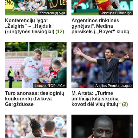
Konferencijų lyga
Vokietijos Bundesliga
Konferencijų lyga:
Argentinos rinktinės
„Žalgiris“ – „Hajduk“
gynėjas F. Medina
(rungtynės tiesiogiai)
(12)
persikels į „Bayer“ klubą
Lietuvos TOP LYGA
Anglijos Premier League
Turo anonsas: tiesioginių
M. Arteta: „Turime
konkurentų dvikova
ambiciją kitą sezoną
Gargžduose
kovoti dėl visų titulų“
(2)