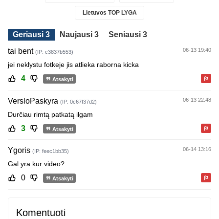
Lietuvos TOP LYGA
Geriausi 3
Naujausi 3
Seniausi 3
tai bent
06-13 19:40
(IP: c3837b553)
jei neklystu fotkeje jis atlieka raborna kicka
4
Atsakyti
VersloPaskyra
06-13 22:48
(IP: 0c67f37d2)
Durčiau rimtą patkatą ilgam
3
Atsakyti
Ygoris
06-14 13:16
(IP: feec1bb35)
Gal yra kur video?
0
Atsakyti
Komentuoti