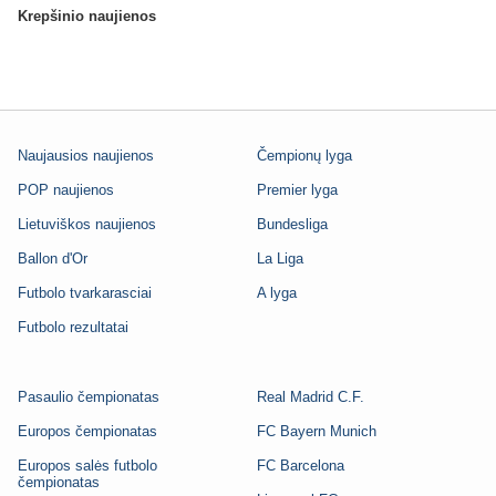
Krepšinio naujienos
Naujausios naujienos
Čempionų lyga
POP naujienos
Premier lyga
Lietuviškos naujienos
Bundesliga
Ballon d'Or
La Liga
Futbolo tvarkarasciai
A lyga
Futbolo rezultatai
Pasaulio čempionatas
Real Madrid C.F.
Europos čempionatas
FC Bayern Munich
Europos salės futbolo
FC Barcelona
čempionatas