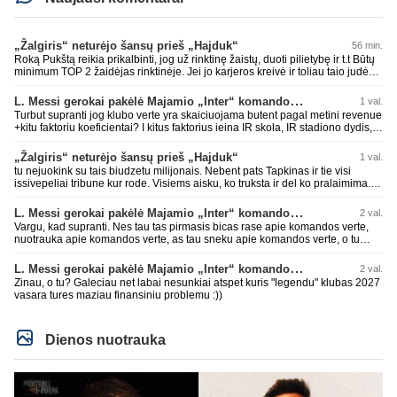
„Žalgiris“ neturėjo šansų prieš „Hajduk“
56 min.
Roką Pukštą reikia prikalbinti, jog už rinktinę žaistų, duoti pilietybę ir t.t Būtų
minimum TOP 2 žaidėjas rinktinėje. Jei jo karjeros kreivė ir toliau taio judės,
bus per vėlu po to, nes JAV ji pasikvies žaisti.
L. Messi gerokai pakėlė Majamio „Inter“ komandos vertę
1 val.
Turbut supranti jog klubo verte yra skaiciuojama butent pagal metini revenue
+kitu faktoriu koeficientai? I kitus faktorius ieina IR skola, IR stadiono dydis,
IR lygos populiarumas, IR dar eile kitu dalyku. O tavo pamineta Barca kuo
puikiausiai sugeneravo rekordini 1.1B revenue, kas stipriai prisidejo prie
„Žalgiris“ neturėjo šansų prieš „Hajduk“
1 val.
milzinisko klubo vertes suoli siemet. Be to, tie 200 pamineti cia yra visiskai
tu nejuokink su tais biudzetu milijonais. Nebent pats Tapkinas ir tie visi
on-point, jeigu jau musu mylimas D. prasneko apie klubo vertes kelima, arba
issivepeliai tribune kur rode. Visiems aisku, ko truksta ir del ko pralaimima.
CR atveju - numusima.
tas pats ir su kavianskais. Bet nenorim pripazint, kad net jei neturim
ziniasklaidos, kuri isanalizuoti po pirsteli, ko kam truksta, tai nei kalnietis nei
L. Messi gerokai pakėlė Majamio „Inter“ komandos vertę
2 val.
kasperunas nesusigaudys. Aciu, mercys, lauksim wilno grietineles
Vargu, kad supranti. Nes tau tas pirmasis bicas rase apie komandos verte,
besivaipanciu itamet Konfu lygoje 20 tukst. stadione...jei makleriui tapinui
nuotrauka apie komandos verte, as tau sneku apie komandos verte, o tu
neatsibos sitas projektas
vistiek apie revenue tauziji. Barca dabar belekokiose skolose ir "pirmauja"
pasaulyje pagal tai, bet uzima antra vieta po Realo pagal klubine verte
L. Messi gerokai pakėlė Majamio „Inter“ komandos vertę
2 val.
pasaulyje. Tokios ten ir finansines problemos pas ta Al Nassr kai PIF vienu
Zinau, o tu? Galeciau net labai nesunkiai atspet kuris "legendu" klubas 2027
rankos mostu galetu viska nubraukti jeigu noretu. Siaip tas PIF savo
vasara tures maziau finansiniu problemu :))
priziurimus klubus galetu arabuose griezciau kontroliuoti nes rinka nesveikai
iskraipyta per ju isikalinejimus.
Dienos nuotrauka