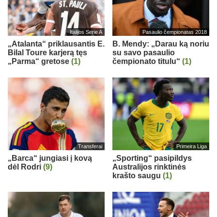
Italijos Serie A
Pasaulio čempionatas 2018
„Atalanta“ priklausantis E.
B. Mendy: „Darau ką noriu
Bilal Toure karjerą tęs
su savo pasaulio
„Parma“ gretose
(1)
čempionato titulu“
(1)
Transferai
Primeira Liga
„Barca“ jungiasi į kovą
„Sporting“ pasipildys
dėl Rodri
(9)
Australijos rinktinės
krašto saugu
(1)