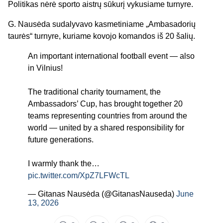
Politikas nėrė sporto aistrų sūkurį vykusiame turnyre.
G. Nausėda sudalyvavo kasmetiniame „Ambasadorių
taurės“ turnyre, kuriame kovojo komandos iš 20 šalių.
An important international football event — also
in Vilnius!
The traditional charity tournament, the
Ambassadors’ Cup, has brought together 20
teams representing countries from around the
world — united by a shared responsibility for
future generations.
I warmly thank the…
pic.twitter.com/XpZ7LFWcTL
— Gitanas Nausėda (@GitanasNauseda)
June
13, 2026