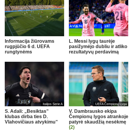
Informacija žiūrovams
L. Messi lygų taurėje
rugpjūčio 6 d. UEFA
pasižymėjo dubliu ir atliko
rungtynėms
rezultatyvų perdavimą
Italijos Serie A
UEFA Čempionų Lyga
S. Adali: „Besiktas“
V. Dambrausko ekipa
klubas dirba ties D.
Čempionų lygos atrankoje
Vlahovičiaus atvykimu“
patyrė skaudžią nesėkmę
(2)