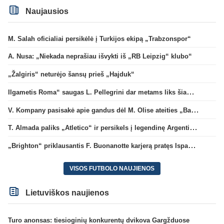
Naujausios
M. Salah oficialiai persikėlė į Turkijos ekipą „Trabzonspor“
A. Nusa: „Niekada neprašiau išvykti iš „RB Leipzig“ klubo“
„Žalgiris“ neturėjo šansų prieš „Hajduk“
Ilgametis Roma“ saugas L. Pellegrini dar metams liks šiame klube
V. Kompany pasisakė apie gandus dėl M. Olise ateities „Bayern“ gretose
T. Almada paliks „Atletico“ ir persikels į legendinę Argentinos ekipą
„Brighton“ priklausantis F. Buonanotte karjerą pratęs Ispanijoje
VISOS FUTBOLO NAUJIENOS
Lietuviškos naujienos
Turo anonsas: tiesioginių konkurentų dvikova Gargžduose