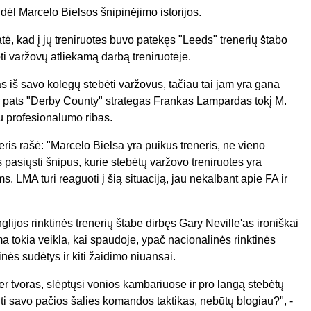
 dėl Marcelo Bielsos šnipinėjimo istorijos.
tė, kad į jų treniruotes buvo patekęs "Leeds" trenerių štabo
ti varžovų atliekamą darbą treniruotėje.
as iš savo kolegų stebėti varžovus, tačiau tai jam yra gana
 ir pats "Derby County" strategas Frankas Lampardas tokį M.
u profesionalumo ribas.
ris rašė: "Marcelo Bielsa yra puikus treneris, ne vieno
pasiųsti šnipus, kurie stebėtų varžovo treniruotes yra
LMA turi reaguoti į šią situaciją, jau nekalbant apie FA ir
ijos rinktinės trenerių štabe dirbęs Gary Neville'as ironiškai
ma tokia veikla, kai spaudoje, ypač nacionalinės rinktinės
nės sudėtys ir kiti žaidimo niuansai.
per tvoras, slėptųsi vonios kambariuose ir pro langą stebėtų
nti savo pačios šalies komandos taktikas, nebūtų blogiau?", -