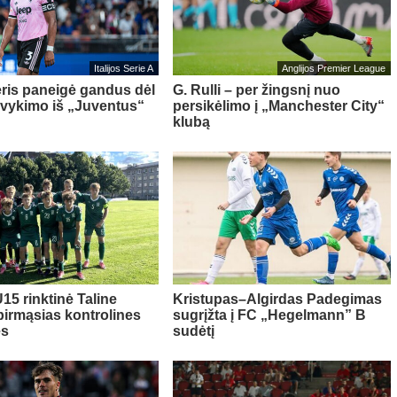
Italijos Serie A
Anglijos Premier League
ris paneigė gandus dėl
G. Rulli – per žingsnį nuo
švykimo iš „Juventus“
persikėlimo į „Manchester City“
klubą
15 rinktinė Taline
Kristupas–Algirdas Padegimas
pirmąsias kontrolines
sugrįžta į FC „Hegelmann” B
es
sudėtį