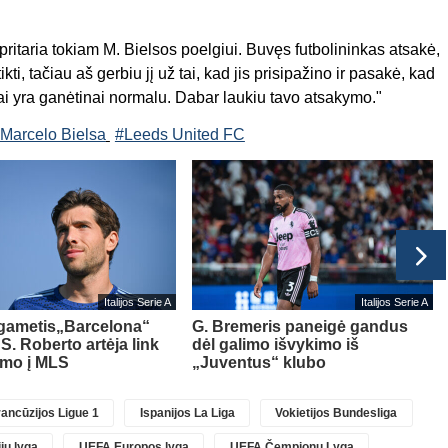
pritaria tokiam M. Bielsos poelgiui. Buvęs futbolininkas atsakė,
ti, tačiau aš gerbiu jį už tai, kad jis prisipažino ir pasakė, kad
tai yra ganėtinai normalu. Dabar laukiu tavo atsakymo."
Marcelo Bielsa
#Leeds United FC
Italijos Serie A
Italijos Serie A
lgametis„Barcelona“
G. Bremeris paneigė gandus
 S. Roberto artėja link
dėl galimo išvykimo iš
imo į MLS
„Juventus“ klubo
ancūzijos Ligue 1
Ispanijos La Liga
Vokietijos Bundesliga
jų lyga
UEFA Europos lyga
UEFA Čempionų Lyga