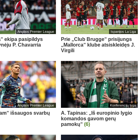
Anglijos Premier League
Ispanijos La Liga
“ ekipa pasipildys
Prie „Club Brugge“ prisijungs
ynėju P. Chavarria
„Mallorca“ klube atsiskleidęs J.
Virgili
Anglijos Premier League
Konferencijų lyga
am“ išsaugos svarbų
A. Tapinas: „Iš europinio lygio
komandos gavom gerų
pamokų“
(6)