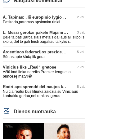
Naujausi komentarai
A. Tapinas: „Iš europinio lygio komandos gavom gerų pamokų“
2 val.
Pasirodo,paramas apsimoka rinkti.
L. Messi gerokai pakėlė Majamio „Inter“ komandos vertę
3 val.
Beje ta pati Barca siais metais galiausiai islipo is
skolu, del to gali leisti pagaliau taikytis i
komandos pildyma ka ir daro su Adeyemi, Rodri,
visa Julian Alvarez saga.
Argentinos federacijos prezidentas C. Tapia negailėjo pagyrų G. Infantino
5 val.
Šūdas apie šūdą tik gerai
Vinicius liks „Real“ gretose
7 val.
Ačiū kad lieka,nereiks Premier league ta
princesę matyti😀
Rodri apsisprendė dėl naujos komandos
8 val.
Nu čia realui bus kliurka,žaidžia su Viniciaus
kontraktu geriau,nei renkasi gerus
žaidėjus...kolkas ne vienas nebuvo geras
Dienos nuotrauka