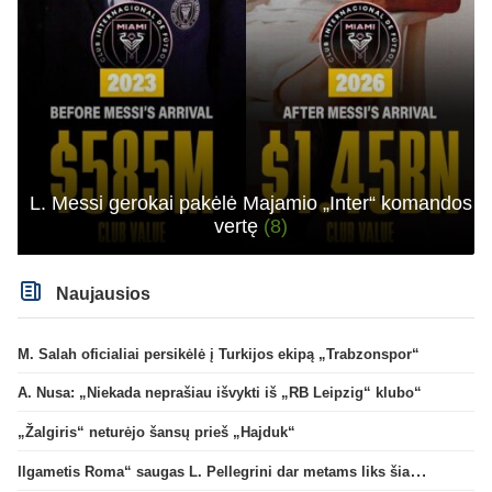
L. Messi gerokai pakėlė Majamio „Inter“ komandos
vertę
(8)
Naujausios
M. Salah oficialiai persikėlė į Turkijos ekipą „Trabzonspor“
A. Nusa: „Niekada neprašiau išvykti iš „RB Leipzig“ klubo“
„Žalgiris“ neturėjo šansų prieš „Hajduk“
Ilgametis Roma“ saugas L. Pellegrini dar metams liks šiame klube