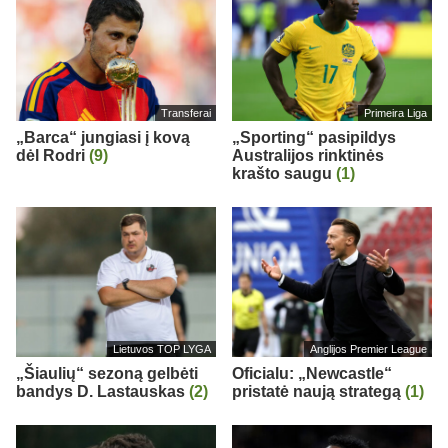
Transferai
Primeira Liga
„Barca“ jungiasi į kovą
„Sporting“ pasipildys
dėl Rodri
(9)
Australijos rinktinės
krašto saugu
(1)
Lietuvos TOP LYGA
Anglijos Premier League
„Šiaulių“ sezoną gelbėti
Oficialu: „Newcastle“
bandys D. Lastauskas
(2)
pristatė naują strategą
(1)