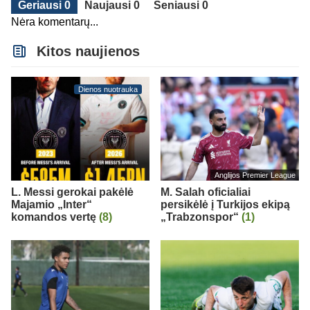
Geriausi 0
Naujausi 0
Seniausi 0
Nėra komentarų...
Kitos naujienos
Dienos nuotrauka
Anglijos Premier League
L. Messi gerokai pakėlė
M. Salah oficialiai
Majamio „Inter“
persikėlė į Turkijos ekipą
komandos vertę
(8)
„Trabzonspor“
(1)