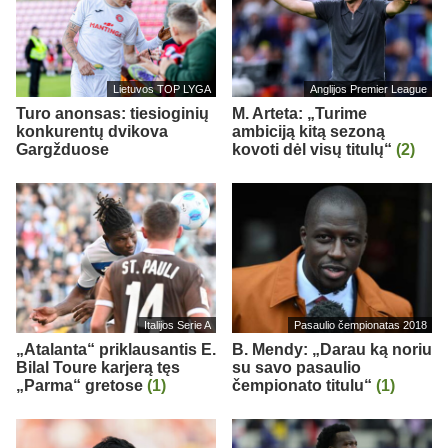
Lietuvos TOP LYGA
Anglijos Premier League
Turo anonsas: tiesioginių
M. Arteta: „Turime
konkurentų dvikova
ambiciją kitą sezoną
Gargžduose
kovoti dėl visų titulų“
(2)
Italijos Serie A
Pasaulio čempionatas 2018
„Atalanta“ priklausantis E.
B. Mendy: „Darau ką noriu
Bilal Toure karjerą tęs
su savo pasaulio
„Parma“ gretose
(1)
čempionato titulu“
(1)