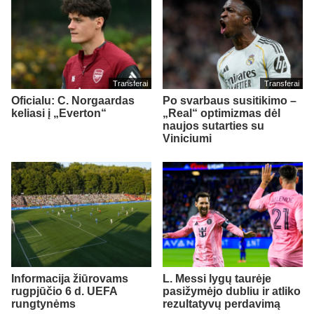
Transferai
Transferai
Oficialu: C. Norgaardas
Po svarbaus susitikimo –
keliasi į „Everton“
„Real“ optimizmas dėl
naujos sutarties su
Viniciumi
Informacija žiūrovams
L. Messi lygų taurėje
rugpjūčio 6 d. UEFA
pasižymėjo dubliu ir atliko
rungtynėms
rezultatyvų perdavimą