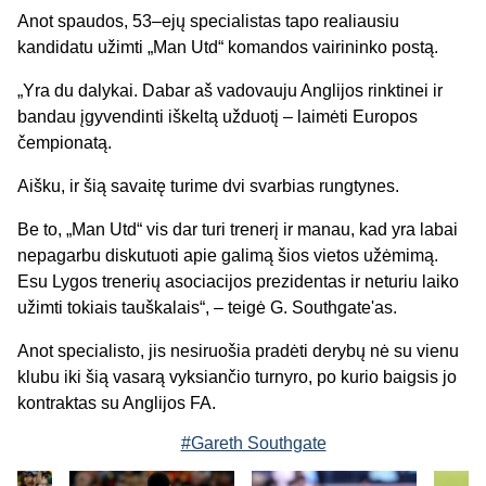
Anot spaudos, 53–ejų specialistas tapo realiausiu
kandidatu užimti „Man Utd“ komandos vairininko postą.
„Yra du dalykai. Dabar aš vadovauju Anglijos rinktinei ir
bandau įgyvendinti iškeltą užduotį – laimėti Europos
čempionatą.
Aišku, ir šią savaitę turime dvi svarbias rungtynes.
Be to, „Man Utd“ vis dar turi trenerį ir manau, kad yra labai
nepagarbu diskutuoti apie galimą šios vietos užėmimą.
Esu Lygos trenerių asociacijos prezidentas ir neturiu laiko
užimti tokiais tauškalais“, – teigė G. Southgate'as.
Anot specialisto, jis nesiruošia pradėti derybų nė su vienu
klubu iki šią vasarą vyksiančio turnyro, po kurio baigsis jo
kontraktas su Anglijos FA.
#Gareth Southgate