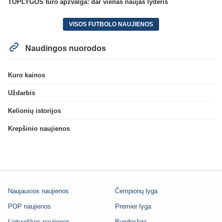
TOPLYGOS turo apžvalga: dar vienas naujas lyderis
VISOS FUTBOLO NAUJIENOS
Naudingos nuorodos
Kuro kainos
Uždarbis
Kelionių istorijos
Krepšinio naujienos
Naujausios naujienos
Čempionų lyga
POP naujienos
Premier lyga
Lietuviškos naujienos
Bundesliga