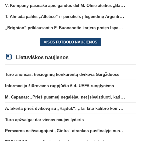
V. Kompany pasisakė apie gandus dėl M. Olise ateities „Bayern“ gretose
T. Almada paliks „Atletico“ ir persikels į legendinę Argentinos ekipą
„Brighton“ priklausantis F. Buonanotte karjerą pratęs Ispanijoje
VISOS FUTBOLO NAUJIENOS
Lietuviškos naujienos
Turo anonsas: tiesioginių konkurentų dvikova Gargžduose
Informacija žiūrovams rugpjūčio 6 d. UEFA rungtynėms
M. Capanas: „Prieš pusmetį negalėjau net įsivaizduoti, kad žaisime prieš „Hajduk“
A. Skerla prieš dvikovą su „Hajduk“: „Tai kito kalibro komanda“
Turo apžvalga: dar vienas naujas lyderis
Persvaros neišsaugojusi „Gintra“ atrankos pusfinalyje nusileido Škotijos čempionėms