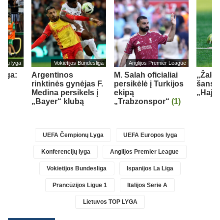
cijų lyga
Vokietijos Bundesliga
Anglijos Premier League
lyga:
Argentinos
M. Salah oficialiai
„Žalgi
rinktinės gynėjas F.
persikėlė į Turkijos
šansų
Medina persikels į
ekipą
„Hajd
„Bayer“ klubą
„Trabzonspor“
(1)
)
UEFA Čempionų Lyga
UEFA Europos lyga
Konferencijų lyga
Anglijos Premier League
Vokietijos Bundesliga
Ispanijos La Liga
Prancūzijos Ligue 1
Italijos Serie A
Lietuvos TOP LYGA