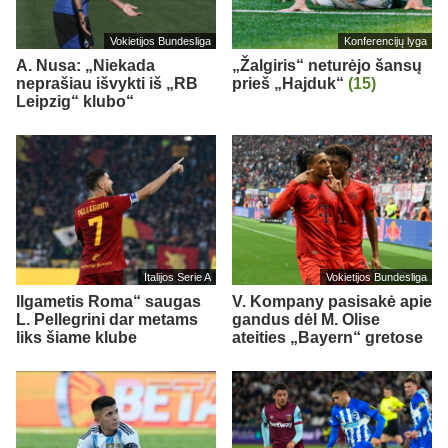
Vokietijos Bundesliga
Konferencijų lyga
A. Nusa: „Niekada
„Žalgiris“ neturėjo šansų
neprašiau išvykti iš „RB
prieš „Hajduk“
(15)
Leipzig“ klubo“
Italijos Serie A
Vokietijos Bundesliga
Ilgametis Roma“ saugas
V. Kompany pasisakė apie
L. Pellegrini dar metams
gandus dėl M. Olise
liks šiame klube
ateities „Bayern“ gretose