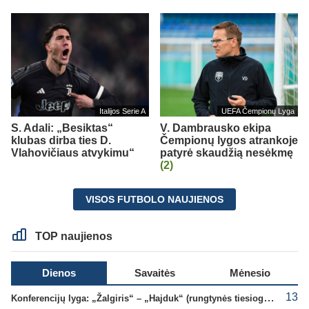
Italijos Serie A
UEFA Čempionų Lyga
S. Adali: „Besiktas“
V. Dambrausko ekipa
klubas dirba ties D.
Čempionų lygos atrankoje
Vlahovičiaus atvykimu“
patyrė skaudžią nesėkmę
(2)
VISOS FUTBOLO NAUJIENOS
TOP naujienos
Dienos
Savaitės
Mėnesio
13
Konferencijų lyga: „Žalgiris“ – „Hajduk“ (rungtynės tiesiogiai)