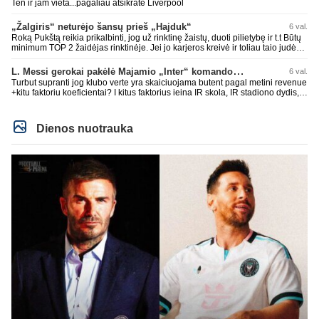
Ten ir jam vieta...pagaliau atsikratė Liverpool
„Žalgiris“ neturėjo šansų prieš „Hajduk“
6 val.
Roką Pukštą reikia prikalbinti, jog už rinktinę žaistų, duoti pilietybę ir t.t Būtų
minimum TOP 2 žaidėjas rinktinėje. Jei jo karjeros kreivė ir toliau taio judės,
bus per vėlu po to, nes JAV ji pasikvies žaisti.
L. Messi gerokai pakėlė Majamio „Inter“ komandos vertę
6 val.
Turbut supranti jog klubo verte yra skaiciuojama butent pagal metini revenue
+kitu faktoriu koeficientai? I kitus faktorius ieina IR skola, IR stadiono dydis,
IR lygos populiarumas, IR dar eile kitu dalyku. O tavo pamineta Barca kuo
puikiausiai sugeneravo rekordini 1.1B revenue, kas stipriai prisidejo prie
milzinisko klubo vertes suoli siemet. Be to, tie 200 pamineti cia yra visiskai
Dienos nuotrauka
on-point, jeigu jau musu mylimas D. prasneko apie klubo vertes kelima, arba
CR atveju - numusima.