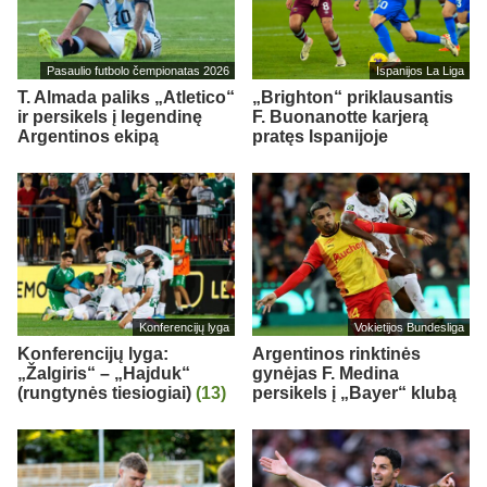
Pasaulio futbolo čempionatas 2026
Ispanijos La Liga
T. Almada paliks „Atletico“
„Brighton“ priklausantis
ir persikels į legendinę
F. Buonanotte karjerą
Argentinos ekipą
pratęs Ispanijoje
Konferencijų lyga
Vokietijos Bundesliga
Konferencijų lyga:
Argentinos rinktinės
„Žalgiris“ – „Hajduk“
gynėjas F. Medina
(rungtynės tiesiogiai)
(13)
persikels į „Bayer“ klubą