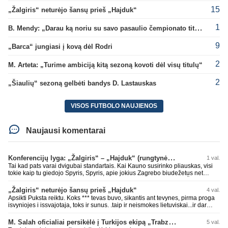
15
„Žalgiris“ neturėjo šansų prieš „Hajduk“
1
B. Mendy: „Darau ką noriu su savo pasaulio čempionato titulu“
9
„Barca“ jungiasi į kovą dėl Rodri
2
M. Arteta: „Turime ambiciją kitą sezoną kovoti dėl visų titulų“
2
„Šiaulių“ sezoną gelbėti bandys D. Lastauskas
VISOS FUTBOLO NAUJIENOS
Naujausi komentarai
Konferencijų lyga: „Žalgiris“ – „Hajduk“ (rungtynės tiesiogiai)
1 val.
Tai kad pats varai dvigubai standartais. Kai Kauno susirinko pliauskas, visi
tokie kaip tu giedojo Spyris, Spyris, apie jokius Zagrebo biudežetus net
nekalbėjot. Dabar kai Spartakas gavo per rudają, tai jau pz BIUDŽETAS
daug didesnis. Tfu ant tokių.
„Žalgiris“ neturėjo šansų prieš „Hajduk“
4 val.
Apsikti Puksta reiktu. Koks *** tevas buvo, sikantis ant tevynes, pirma proga
isvyniojes i issvajotaja, toks ir sunus. .taip ir neismokes lietuviskai...ir dar
pasimaives pries ziurovus po golo...aciu, ne...nebent vertybiu neturintis
laurynas ikalbins
M. Salah oficialiai persikėlė į Turkijos ekipą „Trabzonspor“
5 val.